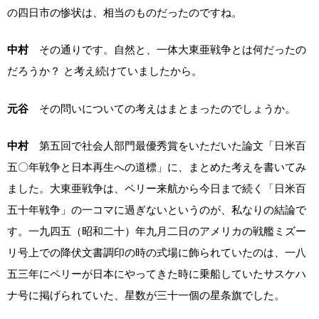
の四日市の惨状は、相当のものだったのですね。
中村
その通りです。自然と、一体大東亜戦争とは何だったの
だろうか？ と考え続けていましたから。
元谷
その問いについての考えはまとまったのでしょうか。
中村
第五回で社会人部門最優秀賞をいただいた論文「日米百
五〇年戦争と日本再生への道標」に、まとめた考えを書いてみ
ました。大東亜戦争は、ペリー来航から今日まで続く「日米百
五十年戦争」の一コマに過ぎないというのが、私なりの結論で
す。一九四五（昭和二十）年九月二日のアメリカの戦艦ミズー
リ号上での降伏文書調印の時の式場に飾られていたのは、一八
五三年にペリーが日本にやってきた時に乗船していたサスケハ
ナ号に掲げられていた、星数が三十一個の星条旗でした。