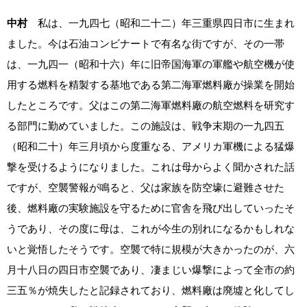
中村
私は、一九四七（昭和二十二）年三重県四日市に生まれ
ました。今は石油コンビナートで有名な街ですが、その一帯
は、一九四一（昭和十六）年に旧帝国海軍の軍艦や航空機が使
用する燃料を精製する基地である第二海軍燃料廠が操業を開始
したところです。父はこの第二海軍燃料廠の航空燃料を研究す
る部門に勤めていました。この施設は、戦争末期の一九四五
（昭和二十）年三月頃から度重なる、アメリカ軍機による猛爆
撃を受けるようになりました。これは母からよく聞かされた話
ですが、空襲警報が鳴ると、父は家族を防空壕に避難させた
後、燃料廠の実験施設を守るために官舎を飛び出していったそ
うであり、その度に母は、これが今生の別れになるかもしれな
いと覚悟したそうです。空襲で特に規模が大きかったのが、六
月十八日の四日市空襲であり、凄まじい爆撃によって全市の約
三五％が焼失したと記録されており、燃料廠は廃墟と化してし