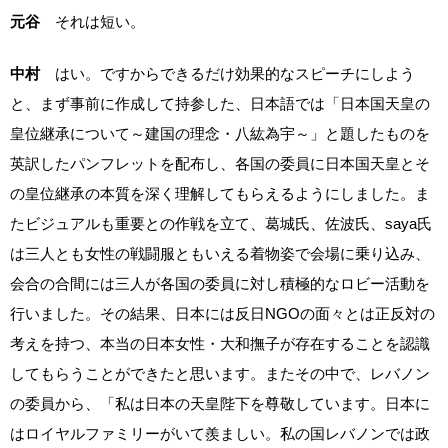
元谷
それは短い。
中村
はい。ですからできるだけ効果的なスピーチにしよう
と、まず事前に作成して持参した、日本語では「日本国天皇の
皇位継承について～建国の理念・八紘為宇～」と題したものを
英訳したパンフレットを配布し、各国の委員に日本国天皇とそ
の皇位継承の本質を深く理解してもらえるようにしました。ま
たビジュアルも重要との作戦を立て、葛城氏、佐波氏、saya氏
は三人とも女性の戦闘服ともいえる着物姿で会場に乗り込み、
会合の合間には三人が各国の委員に対し積極的なロビー活動を
行いました。その結果、日本には反日NGOの面々とは正反対の
考えを持つ、本当の日本女性・大和撫子が存在することを認識
してもらうことができたと思います。またその中で、レバノン
の委員から、「私は日本の天皇陛下を尊敬しています。日本に
はロイヤルファミリーがいて羨ましい。私の国レバノンでは政