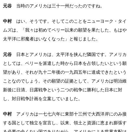
元谷
当時のアメリカは三十一州だったのですね。
中村
はい、そうです。そしてこのことをニューヨーク・タイ
ムズは、「我々は初めてペリー以来の願望を果たした、もはや
太平洋に邪魔者はいなくなった」と報じました。
元谷
日本とアメリカは、太平洋を挟んだ隣国です。アメリカ
としては、ペリーを派遣した時から日本を占領したいという願
望があり、それが九十二年後の一九四五年に達成できたという
ことなのでしょう。その願望の証拠として、アメリカは明治維
新後に日清、日露戦争という二つの戦争に勝利した日本に対
し、対日戦争計画を立案していました。
中村
アメリカは一七七六年に東部十三州で大西洋岸にのみ接
する国として独立を宣言し、以来、領土と資源に恵まれ膨張す
る必要の全くない国でありながら、アメリカによる世界支配は