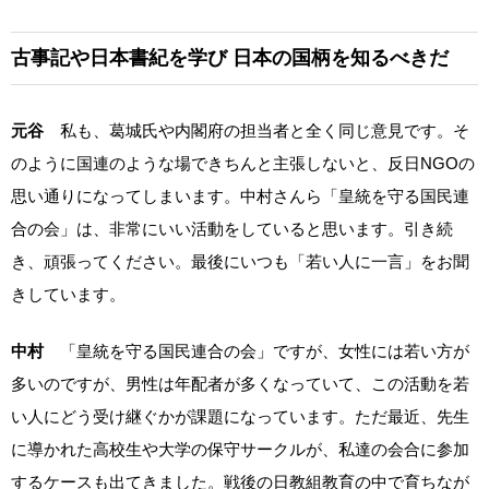
古事記や日本書紀を学び
日本の国柄を知るべきだ
元谷
私も、葛城氏や内閣府の担当者と全く同じ意見です。そ
のように国連のような場できちんと主張しないと、反日NGOの
思い通りになってしまいます。中村さんら「皇統を守る国民連
合の会」は、非常にいい活動をしていると思います。引き続
き、頑張ってください。最後にいつも「若い人に一言」をお聞
きしています。
中村
「皇統を守る国民連合の会」ですが、女性には若い方が
多いのですが、男性は年配者が多くなっていて、この活動を若
い人にどう受け継ぐかが課題になっています。ただ最近、先生
に導かれた高校生や大学の保守サークルが、私達の会合に参加
するケースも出てきました。戦後の日教組教育の中で育ちなが