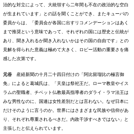
治的な対立によって、大統領すら二年間も不在の政治的な空白
が生まれています」との話を聞くことができ、またキューバの
委員からは、「委員会が各国に出すリコメンデーションはあく
まで推奨という意味であって、それぞれの国には歴史と伝統が
あり、聞き入れるか聞き入れないかはその国の自由です」との
見解を得られた意義は極めて大きく、ロビー活動の重要さを痛
感した次第です。
元谷
産経新聞の十月二十四日付けの「阿比留瑠比の極言御
免」によると葛城氏は、「天皇は祭祀王だ。ローマ教皇やイス
ラムの聖職者、チベット仏教最高指導者のダライ・ラマ法王は
みな男性なのに、国連は女性差別だとは言わない。なぜ日本に
だけそのように言うのか。世界にはさまざまな民族や信仰があ
り、それぞれ尊重されるべきだ。内政干渉すべきではない」と
主張したと伝えられています。