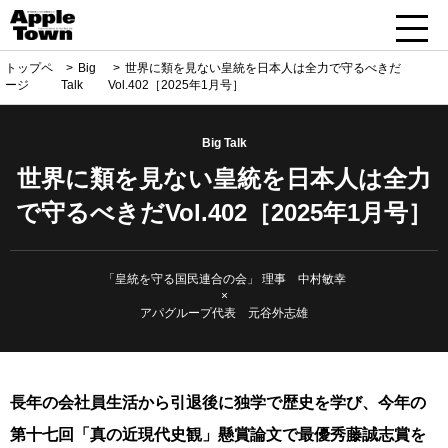
トップペ
Big
世界に類を見ない皇統を日本人は全力で守るべきだ
ージ
Talk
Vol.402［2025年1月号］
Big Talk
世界に類を見ない皇統を日本人は全力
で守るべきだVol.402［2025年1月号］
「皇統を守る国民連合の会」 理事 中村敏幸
×
アパグループ代表 元谷外志雄
長年の会社員生活から引退後に独学で歴史を学び、今年の
第十七回「真の近現代史観」懸賞論文で最優秀藤誠志賞を