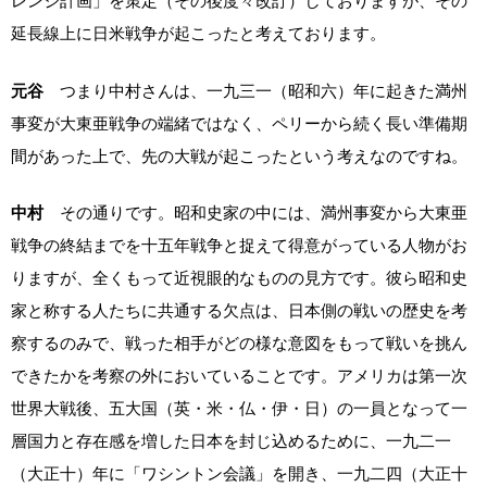
レンジ計画」を策定（その後度々改訂）しておりますが、その
延長線上に日米戦争が起こったと考えております。
元谷
つまり中村さんは、一九三一（昭和六）年に起きた満州
事変が大東亜戦争の端緒ではなく、ペリーから続く長い準備期
間があった上で、先の大戦が起こったという考えなのですね。
中村
その通りです。昭和史家の中には、満州事変から大東亜
戦争の終結までを十五年戦争と捉えて得意がっている人物がお
りますが、全くもって近視眼的なものの見方です。彼ら昭和史
家と称する人たちに共通する欠点は、日本側の戦いの歴史を考
察するのみで、戦った相手がどの様な意図をもって戦いを挑ん
できたかを考察の外においていることです。アメリカは第一次
世界大戦後、五大国（英・米・仏・伊・日）の一員となって一
層国力と存在感を増した日本を封じ込めるために、一九二一
（大正十）年に「ワシントン会議」を開き、一九二四（大正十