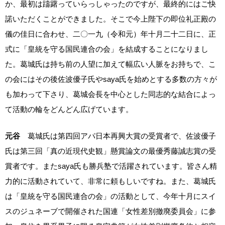
か、最初は躊躇っていらっしゃったのですが、最終的にはご快
諾いただくことができました。そこで今上陛下の即位礼正殿の
儀の佳日に合わせ、二〇一九（令和元）年十月二十二日に、正
式に「皇統を守る国民連合の会」を結成することになりまし
た。葛城氏は持ち前の人望に加えて幅広い人脈をお持ちで、こ
の会にはその後佐波優子氏やsaya氏を始めとする多数の方々が
も加わって下さり、葛城会長を中心とした同志的な結合によっ
て活動の輪をどんどん広げています。
元谷
葛城氏は第四回アパ日本再興大賞の受賞者で、佐波優子
氏は第三回「真の近現代史観」懸賞論文の最優秀藤誠志賞の受
賞者です。またsaya氏も勝兵塾で活躍されています。皆さん精
力的に活動されていて、非常に頼もしいですね。また、葛城氏
は「皇統を守る国民連合の会」の活動として、今年十月にスイ
スのジュネーブで開催された国連「女性差別撤廃委員会」に参