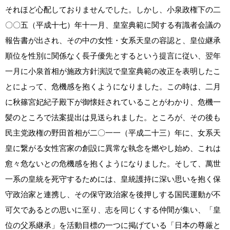
それほど心配しておりませんでした。しかし、小泉政権下の二
〇〇五（平成十七）年十一月、皇室典範に関する有識者会議の
報告書が出され、その中の女性・女系天皇の容認と、皇位継承
順位を性別に関係なく長子優先とするという提言に従い、翌年
一月に小泉首相が施政方針演説で皇室典範の改正を表明したこ
とによって、危機感を抱くようになりました。この時は、二月
に秋篠宮妃紀子殿下が御懐妊されていることがわかり、危機一
髪のところで法案提出は見送られました。ところが、その後も
民主党政権の野田首相が二〇一一（平成二十三）年に、女系天
皇に繋がる女性宮家の創設に異常な執念を燃やし始め、これは
愈々危ないとの危機感を抱くようになりました。そして、萬世
一系の皇統を死守するためには、皇統護持に深い思いを抱く保
守政治家と連携し、その保守政治家を後押しする国民運動が不
可欠であるとの思いに至り、志を同じくする仲間が集い、「皇
位の父系継承」を活動目標の一つに掲げている「日本の尊厳と