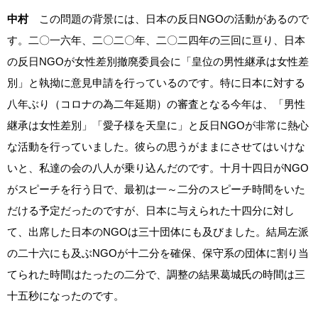
中村
この問題の背景には、日本の反日NGOの活動があるので
す。二〇一六年、二〇二〇年、二〇二四年の三回に亘り、日本
の反日NGOが女性差別撤廃委員会に「皇位の男性継承は女性差
別」と執拗に意見申請を行っているのです。特に日本に対する
八年ぶり（コロナの為二年延期）の審査となる今年は、「男性
継承は女性差別」「愛子様を天皇に」と反日NGOが非常に熱心
な活動を行っていました。彼らの思うがままにさせてはいけな
いと、私達の会の八人が乗り込んだのです。十月十四日がNGO
がスピーチを行う日で、最初は一～二分のスピーチ時間をいた
だける予定だったのですが、日本に与えられた十四分に対し
て、出席した日本のNGOは三十団体にも及びました。結局左派
の二十六にも及ぶNGOが十二分を確保、保守系の団体に割り当
てられた時間はたったの二分で、調整の結果葛城氏の時間は三
十五秒になったのです。