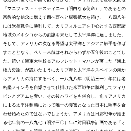
「マニフェスト・デスティニー（明白なる使命）」であるとの
宗教的な信念に燃えて西へ西へと膨張拡大を続け、一八四八年
には米墨戦争に勝利して、カリフォルニアを中心とする西部諸
地域のメキシコからの割譲を果たして太平洋岸に達しました。
そして、アメリカの次なる野望は太平洋とアジアに触手を伸ば
すこととなり、ペリー来航はそれからわずか五年後のことでし
た。続いて海軍大学校長アルフレット・マハンが著した『海上
権力史論』が説いたようにカリブ海と太平洋をスペインの海か
らアメリカの海にするべく、一八九八年（明治三一）年には老
朽艦メイン号を自爆させて仕掛けた米西戦争に勝利してフィリ
ピンとグアムを奪い、その後ハワイをも併合し、愈々アメリカ
による太平洋制覇にとって唯一の障害となった日本に照準を合
わせ始めたのではないでしょうか。アメリカは日露戦争が始ま
る七年前の一八九七（明治三〇）年に対日戦争計画である「オ