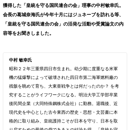
獲得した「皇統を守る国民連合の会」理事の中村敏幸氏。
会長の葛城奈海氏が今年十月にはジュネーブを訪れる等、
「皇統を守る国民連合の会」の活発な活動や受賞論文の内
容等をお聞きしました。
中村 敏幸氏
昭和２２年三重県四日市生まれ。幼少期に度重なる米軍
機の猛爆撃によって破壊された四日市第二海軍燃料廠の
残骸を眺めて育ち、大東亜戦争とは何だったのか？ を考
究することがライフワークになる。明治大学工学部卒業
後民間企業（大同特殊鋼株式会社）に勤務。退職後、近
現代史を中心とした古今東西の歴史・思想・文芸書に本
格的に取り組み、皇統護持こそが日本を守り、日本を取
り戻すための最後の砦であるとの結論を得、「皇統を守