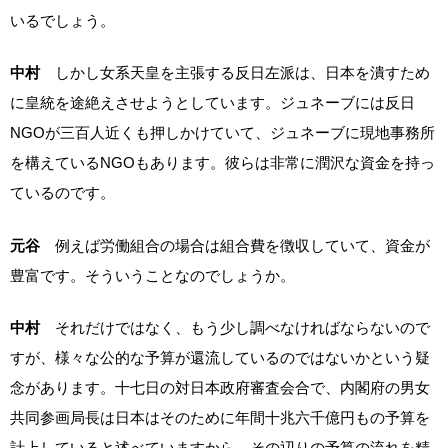
いるでしょう。
中村
しかし女系天皇を主張する反日左派は、日本を潰すため
に皇統を途絶えさせようとしています。ジュネーブには反日
NGOが三百人近くも押しかけていて、ジュネーブに現地事務所
を構えているNGOもあります。彼らは非常に潤沢な資金を持っ
ているのです。
元谷
例えば労働組合の場合は組合費を徴収していて、資金が
豊富です。そういうことなのでしょうか。
中村
それだけではなく、もう少し調べなければならないので
すが、様々な公的な予算が還流しているのではないかという疑
念があります。十七日の対日本政府審査会合で、内閣府の男女
共同参画局長は日本はそのために年間十兆六千億円もの予算を
計上していると述べていますから、その辺りの予算の流れを精