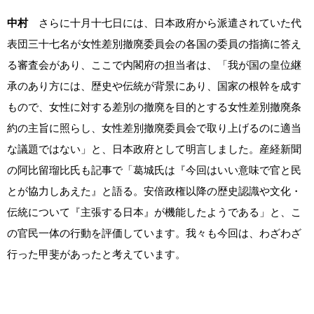
中村
さらに十月十七日には、日本政府から派遣されていた代
表団三十七名が女性差別撤廃委員会の各国の委員の指摘に答え
る審査会があり、ここで内閣府の担当者は、「我が国の皇位継
承のあり方には、歴史や伝統が背景にあり、国家の根幹を成す
もので、女性に対する差別の撤廃を目的とする女性差別撤廃条
約の主旨に照らし、女性差別撤廃委員会で取り上げるのに適当
な議題ではない」と、日本政府として明言しました。産経新聞
の阿比留瑠比氏も記事で「葛城氏は『今回はいい意味で官と民
とが協力しあえた』と語る。安倍政権以降の歴史認識や文化・
伝統について『主張する日本』が機能したようである」と、こ
の官民一体の行動を評価しています。我々も今回は、わざわざ
行った甲斐があったと考えています。