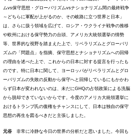
ムvs保守思想・グローバリズムvsナショナリズム間の最終戦争
～どちらに軍配が上がるのか、その岐路に立つ世界と日本」
は、さらに扱う領域を広げて、ロシア・ウクライナ戦争の推移
や欧州における保守勢力の台頭、アメリカ大統領選挙の情勢
等、世界的な視野を踏まえた上で、リベラリズムとグローバリ
ズムの「問題点」を指摘、保守思想とナショナリズムへの回帰
の理由を述べた上で、これからの日本に対する提言を行ったも
のです。特に日本に関して、ヨーロッパがリベラリズムとグロ
ーバリズムの失敗の反動から保守へと回帰しているにもかかわ
らず日本が変われないのは、未だにGHQの占領政策による洗脳
から脱却できていないからです。今度のアメリカ大統領選挙に
おけるトランプ氏の復権をチャンスにして、日本は独自の保守
思想の再生を図るべきだと主張しました。
元谷
非常に冷静な今日の世界の分析だと思いました。今回も