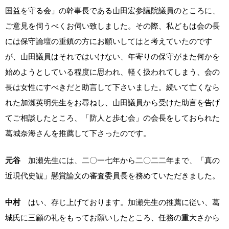
国益を守る会」の幹事長である山田宏参議院議員のところに、
ご意見を伺うべくお伺い致しました。その際、私どもは会の長
には保守論壇の重鎮の方にお願いしてはと考えていたのです
が、山田議員はそれではいけない、年寄りの保守がまた何かを
始めようとしている程度に思われ、軽く扱われてしまう、会の
長は女性にすべきだと助言して下さいました。続いて亡くなら
れた加瀬英明先生をお尋ねし、山田議員から受けた助言を告げ
てご相談したところ、「防人と歩む会」の会長をしておられた
葛城奈海さんを推薦して下さったのです。
元谷
加瀬先生には、二〇一七年から二〇二二年まで、「真の
近現代史観」懸賞論文の審査委員長を務めていただきました。
中村
はい、存じ上げております。加瀬先生の推薦に従い、葛
城氏に三顧の礼をもってお願いしたところ、任務の重大さから