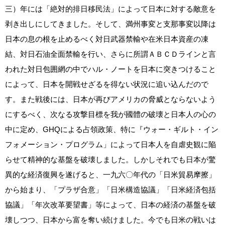
三）年には「絶対的排日移民法」によって日本に対する敵意を
剥き出しにしてきました。そして、満州事変と支那事変以降は
日本の息の根を止めるべく対日武器禁輸や在米日本資産の凍
結、対日石油全面禁輸を行い、さらに所謂ＡＢＣＤラインと言
われた対日包囲網の中でハル・ノートを日本に突きつけること
によって、日本を開戦せざるを得ない状況に追い込んだので
す。また戦後には、日本が再びアメリカの脅威とならないよう
にするべく、次なる攻撃目標を我が國體の破壊と日本人の心の
中に定め、GHQによる占領政策、特に『ウォー・ギルト・イン
フォメーション・プログラム」によって日本人を自虐史観に陥
らせて精神的な基盤を破壊しました。しかしそれでも日本が驚
異的な経済復興を遂げると、一九六〇年代の「日米貿易摩擦」
から始まり、「プラザ合意」「日米構造協議」「日米経済包括
協議」「年次改革要望書」等によって、日本の経済の基盤を破
壊しつつ、日本から富を奪い続けました。今でも日米の戦いは