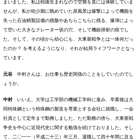
まいました。私は戦後生まれなので空襲を直には体験していま
せんが、私が幼少期に眺めていた原風景は爆撃によって機能を
失った石油精製設備の残骸やあちらこちらに残る、爆弾によっ
て空いた大きなクレーター状の穴、そして機銃掃射の痕でし
た。そして、その頃から幼心にも、大東亜戦争とは一体何だっ
たのか？ を考えるようになり、それが結局ライフワークとなっ
ています。
元谷
中村さんは、お仕事も歴史関係のことをしていたのでし
ょうか。
中村
いいえ。大学は工学部の機械工学科に進み、卒業後は大
同特殊鋼という特殊鋼の製造を専業とする会社に就職し、一会
社員として定年まで勤務しました。ただ勤務の傍ら、大東亜戦
争史を中心に近現代史に関する勉強を続けておりました。そし
て、二〇一一（平成二十三）年三月、退職して四十年間に亘る