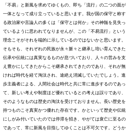
「不易」と新風を求めてゆくもの、即ち「流行」の二つの面が
一体となって成り立っていると思います。我が国の保守と称す
る政治家や言論人の多くは「保守とは何か」その神髄を見失っ
ているように思われてなりませんが、この「不易流行」という
理念こそがそれを端的に示しているのではないかと思います。
そもそも、それぞれの民族が永々脈々と継承し培い育んできた
伝承や伝統には真実なるものが息づいており、人々の営みを支
え豊かにしてきたからこそ継承されてきたのであり、それが無
ければ時代を経て淘汰され、途絶え消滅していたでしょう。進
歩主義者による、人間社会は時代と共に常に進歩するのであっ
て、新しい考えや制度ほど優れているとの考えは誤りであり、
そのようなものは歴史の淘汰を受けておりません。長い歴史を
持つものこそ真実かつ優れた存在です。かといって歴史や伝統
にしがみ付いていたのでは停滞を招き、やがては衰亡に至るの
であって、常に新風を目指してゆくことは不可欠です。どうか