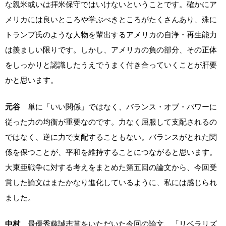
な親米或いは拝米保守ではいけないということです。確かにア
メリカには良いところや学ぶべきところがたくさんあり、殊に
トランプ氏のような人物を輩出するアメリカの自浄・再生能力
は羨ましい限りです。しかし、アメリカの負の部分、その正体
をしっかりと認識したうえでうまく付き合っていくことが肝要
かと思います。
元谷
単に「いい関係」ではなく、バランス・オブ・パワーに
従った力の均衡が重要なのです。力なく屈服して支配されるの
ではなく、逆に力で支配することもない。バランスがとれた関
係を保つことが、平和を維持することにつながると思います。
大東亜戦争に対する考えをまとめた第五回の論文から、今回受
賞した論文はまたかなり進化しているように、私には感じられ
ました。
中村
最優秀藤誠志賞をいただいた今回の論文、「リベラリズ