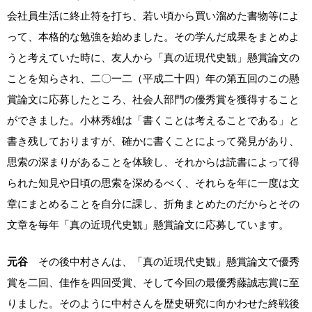
会社員生活に終止符を打ち、若い頃から買い溜めた書物等によ
って、本格的な勉強を始めました。その学んだ成果をまとめよ
うと考えていた時に、友人から「真の近現代史観」懸賞論文の
ことを知らされ、二〇一二（平成二十四）年の第五回のこの懸
賞論文に応募したところ、社会人部門の優秀賞を獲得すること
ができました。小林秀雄は「書くことは考えることである」と
書き残しておりますが、確かに書くことによって発見があり、
思索の深まりがあることを体験し、それからは読書によって得
られた知見や日頃の思索を深めるべく、それらを年に一度は文
章にまとめることを自分に課し、折角まとめたのだからとその
文章を毎年「真の近現代史観」懸賞論文に応募しています。
元谷
その後中村さんは、「真の近現代史観」懸賞論文で優秀
賞を二回、佳作を四回受賞、そして今回の最優秀藤誠志賞に至
りました。そのように中村さんを歴史研究に向かわせた終戦後