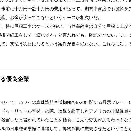
。事前に十万円〜数十万円の費用を払って、期間中何度でも施術を
倒産、お金が戻ってこないというケースが相次いだ。
、特に屋根工事のケースが多い。当然高齢者は自分で屋根に上が
屋根で細工をして「壊れてる」と言われても、確認できない。そこ
れて、支払う羽目になるという案件が後を絶たない。これらに対し
る優良企業
エッセイで、ハワイの真珠湾航空博物館のB‐29に関する展示プレート
「ドゥーリットル空襲」の際、攻撃を終了したアメリカの攻撃隊員
を殺害したと書かれていたことを指摘。こんな史実があるわけもな
ルルの日本総領事館に連絡して、博物館側に撤去させたということ