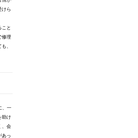
受けら
ること
で修理
ても、
に、一
を助け
く、会
があっ