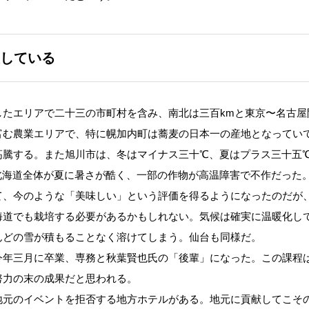
している
たエリアで二十三の市町村を含み、南北は三百kmと東京〜名古屋
富む農業エリアで、特に幌加内町は蕎麦の日本一の産地となってい
高騰する。また旭川市は、冬はマイナス三十℃、夏はプラス三十五
北海道全体が夏に暑さが酷く、一部の作物が高温障害で不作だった
て、今のような「美味しい」という評価を得るようになったのだが
海道でも栽培する必要があるかもしれない。気候は確実に温暖化し
んどの雪が積もることなく溶けてしまう。仙台も同様だ。
年三月に卒業、専務と秋葉賢也氏の「後輩」になった。この課程
努力の末の成果だと思われる。
元のイベントを拒否する地方ホテルがある。地元に貢献してこそ