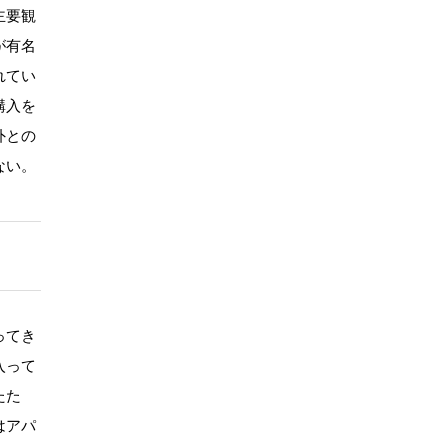
主要観
が有名
れてい
購入を
外との
ない。
ってき
入って
たた
はアパ