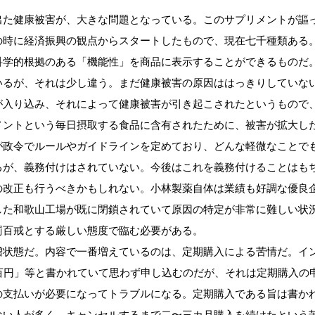
た健康被害が、大きな問題となっている。このサプリメントが謳
の時に経済振興の観点からスタートしたもので、現在七千種類ある
科学的根拠のある「機能性」を商品に表示することができるものだ
いるが、それは少し違う。まだ健康被害の原因ははっきりしていな
が入り込み、それによって健康被害が引き起こされたというもので
メントという毎日摂取する食品に含有されたために、被害が拡大し
が政令でルールやガイドラインを定めており、どんな軽微なことで
るが、義務付けはされていない。今後はこれを義務付けることはも
の改正も行うべきかもしれない。小林製薬自体は業績も好調な優良
した和歌山工場が既に閉鎖されていて原因の特定が非常に難しい状
罰百戒とする厳しい態度で臨む必要がある。
状態だ。内容で一番増えているのは、定期購入による苦情だ。イ
百円」等と書かれていて思わず申し込むのだが、それは定期購入の
の支払いが必要になってトラブルになる。定期購入である旨は書か
ない人が多く、キャンセルするまで二〜三カ月購入を続けたという