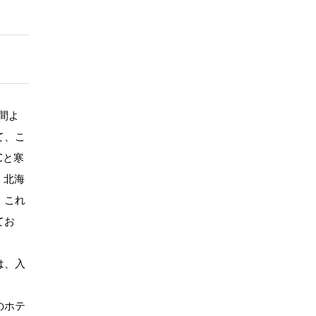
間よ
て、こ
℃と寒
。北海
、これ
てお
は、入
のホテ