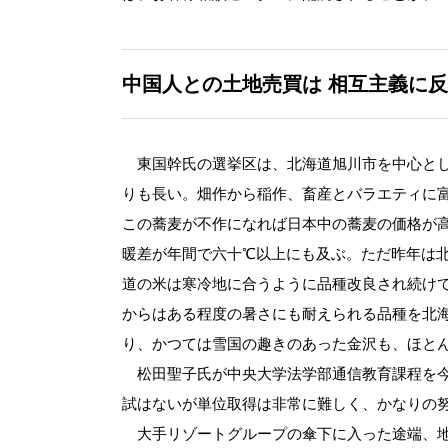
中国人との土地売買は
相互主義に反
東国幹氏の選挙区は、北海道旭川市を中心とし
りも長い。畑作から稲作、畜産とバラエティに
この蕎麦が不作になれば日本中の蕎麦の価格が
暖差が年間で六十℃以上にも及ぶ。ただ昨年は
道の米は寒冷地に合うように品種改良され続け
からはある程度の暑さにも耐えられる品種を北
り、かつては雪国の趣きのあった金沢も、ほと
松田聖子氏が中央大学法学部通信教育課程を今
試はないが単位取得は非常に難しく、かなりの
大手リゾートグループの傘下に入った途端、地