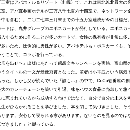
百三室はアパホテル＆リゾート〈札幌〉で、これは東北以北最大の
五室、アパ直参画ホテルが三万八千七百六十四室で、ネットワーク
計中を含む）。二〇二七年三月末までの十五万室達成が今の目標だ
ードは、丸井グループのエポスカードが発行している。エポスカ
購入するために作ることが多いカードで、女性の保有者が非常に多
が多いため、圧倒的に男性が多い。アパホテルもエポスカードも、
いうことで、コラボを行っている。
爪を出せ〜』出版にあたって感想文キャンペーンを実施、富山県
いうタイトルの一文が最優秀賞となった。筆者は小耳症という病気
った。しかし父が読んでいた『誰も…』の中で、CoCo壱番屋の創
最大のカレーチェーンを築いて引退、株をハウス食品に売却して悠
見に恵まれているから成功するわけではなく、自分で自分の未来を
人生がひらかれることを学びました。本を閉じて気づきました。そ
あります。安心して寝られる家があります。ないものを見るのでは
気づきました」と綴っている。