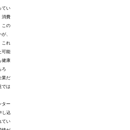
ってい
。消費
。この
いが、
、これ
た可能
も健康
ちろ
企業だ
況では
ンター
申し込
れてい
苦情が