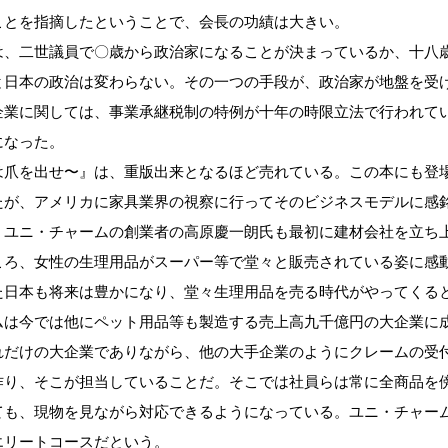
ことを指摘したということで、会長の功績は大きい。
、二世議員で〇歳から政治家になることが決まっているか、十八
と日本の政治は変わらない。その一つの手段が、政治家が地盤を受
企業に関しては、事業承継税制の特例が十年の時限立法で行われて
になった。
爪を出せ〜』は、重版出来となるほど売れている。この本にも登
たが、アメリカに家具業界の視察に行ってそのビジネスモデルに感
。ユニ・チャームの創業者の高原慶一朗氏も最初に建材会社を立ち
ころ、女性の生理用品がスーパー等で堂々と販売されている姿に感
た日本も将来は豊かになり、堂々生理用品を売る時代がやってくる
ムは今では他にペット用品等も製造する売上高九千億円の大企業に
れだけの大企業でありながら、他の大手企業のようにクレームの受
作り、そこが担当していることだ。そこでは社員らは常に全商品を
ても、現物を見ながら対応できるようになっている。ユニ・チャー
エリートコースだという。