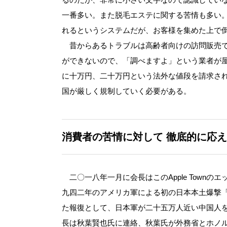
一番多い。また脱毛エステに関する苦情も多い
れるというシステムだが、お客様を集めた上で
昔からあるトラブルは高齢者向けの訪問販売で
ができないので、「調べますよ」という業者が
に十万円、二十万円という法外な値段を請求さ
国が厳しく規制していく必要がある。
消費者の苦情に対して
徹底的に応え
二〇一八年一月に会長はこのApple Townの
九四二年のアメリカ軍による初の日本本土爆撃
た報復として、日本軍が二十五万人近い中国人
長は秋葉賢也氏に連絡、秋葉氏が外務省とホノ