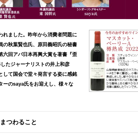
われました。昨年から消費者問題に
員の秋葉賢也氏、原田義昭氏の秘書
第六回アパ日本再興大賞を著書『歪
得したジャーナリストの井上和彦
として国会で堂々発言する姿に感銘
ーのsaya氏をお迎えし、様々な
まつわること