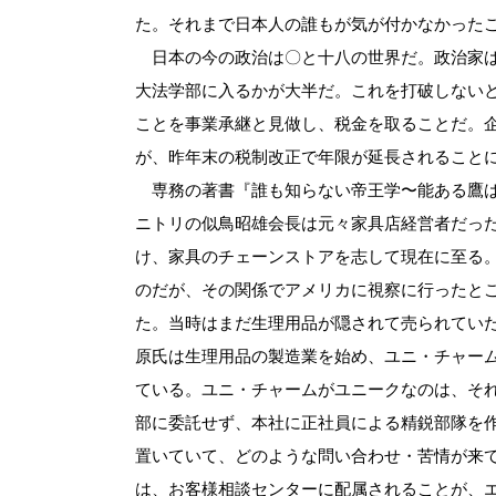
た。それまで日本人の誰もが気が付かなかった
日本の今の政治は〇と十八の世界だ。政治家は
大法学部に入るかが大半だ。これを打破しない
ことを事業承継と見做し、税金を取ることだ。
が、昨年末の税制改正で年限が延長されること
専務の著書『誰も知らない帝王学〜能ある鷹は
ニトリの似鳥昭雄会長は元々家具店経営者だっ
け、家具のチェーンストアを志して現在に至る
のだが、その関係でアメリカに視察に行ったと
た。当時はまだ生理用品が隠されて売られてい
原氏は生理用品の製造業を始め、ユニ・チャー
ている。ユニ・チャームがユニークなのは、そ
部に委託せず、本社に正社員による精鋭部隊を
置いていて、どのような問い合わせ・苦情が来
は、お客様相談センターに配属されることが、