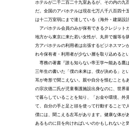
ホテルが二千二百二十九室あるが、その内の九
だ。全国のアパホテルは現在七万八千八百四十
は十二万室弱にまで達している（海外・建築設
アパホテル会員のみが保有できるクレジットカ
地方から東京に来た若い女性が、丸井で服等を
方アパホテルの利用者は出張するビジネスマン
れ今保有者・利用者が少ない層を取り込めると
専務の著書『誰も知らない帝王学〜能ある鷹は
三年生の書いた「僕の未来は、僕が決める」と
耳が奇形で聞こえない。親や自分を恨むこともあ
の宗次德二氏が児童養護施設出身なのに、世界
で暮らしていることを知り、「お金や環境、外
て、自分の手と足と頭を使って行動することで
僕には、聞こえる左耳があります。健康な体が
あるものに目を向ければいいのかもしれないと