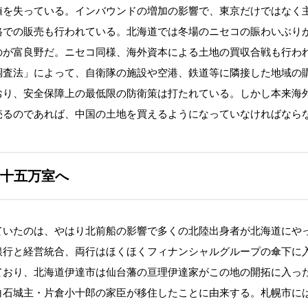
値を失っている。インバウンドの増加の影響で、東京だけではなく
格での販売も行われている。北海道では冬場のニセコの賑わいぶり
のが富良野だ。ニセコ同様、海外資本による土地の買収合戦も行わ
調査法」によって、自衛隊の施設や空港、鉄道等に隣接した地域の
おり、安全保障上の最低限の防衛策は打たれている。しかし本来海
売るのであれば、中国の土地を買えるようになっていなければなら
十五万室へ
いたのは、やはり北前船の影響で多くの北陸出身者が北海道にや
銀行と経営統合、両行はほくほくフィナンシャルグループの傘下に
ており、北海道伊達市は仙台藩の亘理伊達家がこの地の開拓に入っ
白石城主・片倉小十郎の家臣が移住したことに由来する。札幌市に