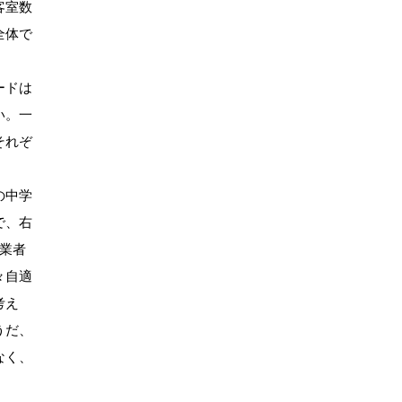
客室数
全体で
。
ードは
い。一
それぞ
の中学
で、右
業者
々自適
考え
うだ、
なく、