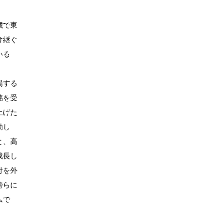
歳で東
け継ぐ
いる
場する
銘を受
上げた
動し
と、高
成長し
付を外
傍らに
ムで