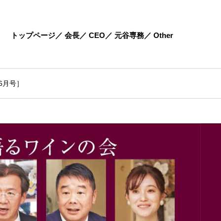
トップページ
会長
CEO
元谷専務
Other
年6月号］