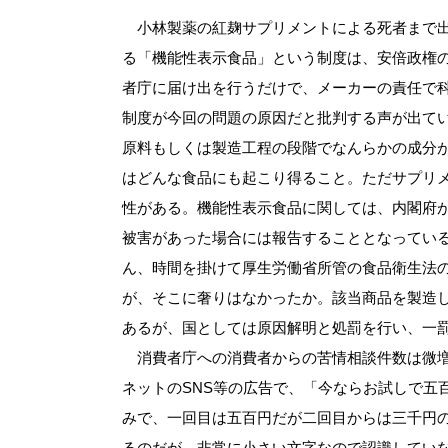
小林製薬の紅麹サプリメントによる死者まで出
る「機能性表示食品」という制度は、安倍政権
者庁に届け出を行うだけで、メーカーの責任で
制度が今回の問題の原因だと批判する声が出て
原料もしくは製造工程の段階でなんらかの成分
はどんな食品にも起こり得ること。ただサプリ
性がある。機能性表示食品に関しては、内閣府
被害があった場合には報告することとなってい
ん、時間を掛けて厚生労働省所管の食品衛生法
が、そこに奢りはなかったか。該当商品を製造
あるが、国としては原因解明と処罰を行い、一
消費者庁への消費者からの苦情相談件数は微増
ネットのSNS等の広告で、「今ならお試しで五
みで、一回目は五百円だが二回目からは三千円
るのだが、非常に小さい文字なので認識してい