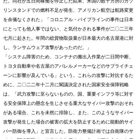
た。同社が五日間稼働を停止した結果、米国の数千カ所のガソ
リンスタンドでの燃料不足が発生、アメリカン航空は航路変更
を余儀なくされた」「コロニアル・パイプラインの事件は日本
にとっても他人事ではない、と気付かされる事件が二〇二三年
七月に起きた。年間の総貨物取扱量が日本最大の名古屋港に対
し、ランサムウェア攻撃があったのだ。」
「システム障害のため、コンテナの搬出入作業が二日間中断、
トヨタ自動車や名古屋のアパレルメーカーなどのサプライチェ
ーンに影響が及んでいる」という。これらの攻撃に対抗するた
めに、二〇二二年十二月に閣議決定された国家安全保障戦略
は、「武力攻撃に至らないものの、国、重要インフラ等に対す
る安全保障上の懸念を生じさせる重大なサイバー攻撃のおそれ
がある場合、これを未然に排除し、また、このようなサイバー
攻撃が発生した場合の被害の拡大を防止するために能動的サイ
バー防御を導入」と宣言した。防衛力整備計画では自衛隊のサ