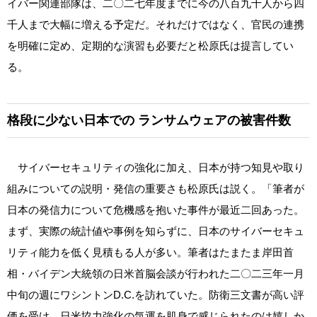
イバー関連部隊は、二〇二七年度までに今の八百九十人から四
千人まで大幅に増える予定だ。それだけではなく、官民の連携
を明確に定め、定期的な演習も必要だと松原氏は提言してい
る。
格段に少ない日本での
ランサムウェアの被害件数
サイバーセキュリティの強化に加え、日本が持つ知見や取り
組みについての説明・発信の重要さも松原氏は説く。「筆者が
日本の発信力について危機感を抱いた事件が最近二回あった。
まず、実際の統計値や事例を知らずに、日本のサイバーセキュ
リティ能力を低く見積もる人が多い。筆者はたまたま岸田首
相・バイデン大統領の日米首脳会談が行われた二〇二三年一月
中旬の週にワシントンD.C.を訪れていた。防衛三文書が高い評
価を受け、日米協力強化の気運を肌身で感じられたのは嬉しか