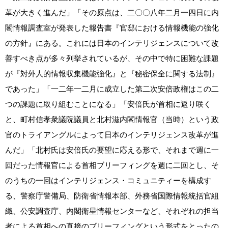
革が大きく進んだ」「その原点は、二〇〇八年二月一四日に内
閣情報調査室が発表した報告書『官邸における情報機能の強化
の方針』にある。これには日本のインテリジェンスについて改
善すべき点が多々列挙されているが、その中で特に困難な課題
が『対外人的情報収集機能強化』と『秘密保全に関する法制』
であった」「一二年一二月に成立した第二次安倍政権はこの二
つの課題に取り組むことになる」「安倍氏が首相に返り咲く
と、町村信孝衆議院議員と北村滋内閣情報官（当時）という政
官のトライアングルによって日本のインテリジェンス改革が進
んだ」「北村氏は安倍氏の要望に応える形で、それまで週に一
回だった情報官による首相ブリーフィングを週に二回とし、そ
のうちの一回はインテリジェンス・コミュニティーを構成す
る、警察庁警備局、防衛省情報本部、外務省国際情報統括官組
織、公安調査庁、内閣衛星情報センターなど、それぞれの担当
者による首相への直接のブリーフィングという形式をとったの