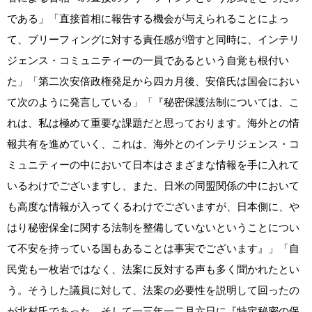
である」「直接首相に報告する機会が与えられることによっ
て、ブリーフィングに対する責任感が増すと同時に、インテリ
ジェンス・コミュニティーの一員であるという自覚も根付い
た」「第二次安倍政権発足から四カ月後、安倍氏は国会におい
て次のように発言している」「『秘密保護法制については、こ
れは、私は極めて重要な課題だと思っております。海外との情
報共有を進めていく、これは、海外とのインテリジェンス・コ
ミュニティーの中において日本はさまざまな情報を手に入れて
いるわけでございますし、また、日米の同盟関係の中において
も高度な情報が入ってくるわけでございますが、日本側に、や
はり秘密保全に関する法制を整備していないということについ
て不安を持っている国もあることは事実でございます』」「自
民党も一枚岩ではなく、法案に反対する声も多く聞かれたとい
う。そうした議員に対して、法案の必要性を説明して回ったの
が北村氏であった。そして一三年一二月六日に『特定秘密の保