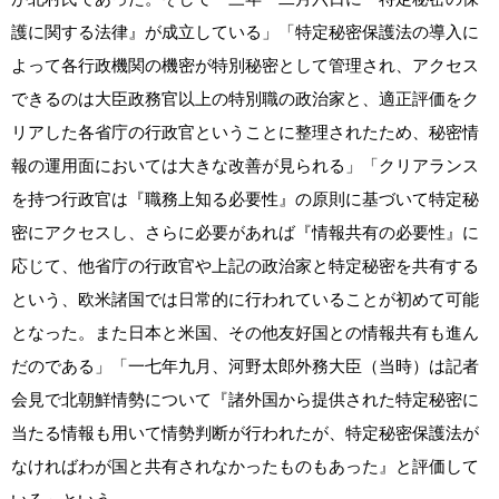
護に関する法律』が成立している」「特定秘密保護法の導入に
よって各行政機関の機密が特別秘密として管理され、アクセス
できるのは大臣政務官以上の特別職の政治家と、適正評価をク
リアした各省庁の行政官ということに整理されたため、秘密情
報の運用面においては大きな改善が見られる」「クリアランス
を持つ行政官は『職務上知る必要性』の原則に基づいて特定秘
密にアクセスし、さらに必要があれば『情報共有の必要性』に
応じて、他省庁の行政官や上記の政治家と特定秘密を共有する
という、欧米諸国では日常的に行われていることが初めて可能
となった。また日本と米国、その他友好国との情報共有も進ん
だのである」「一七年九月、河野太郎外務大臣（当時）は記者
会見で北朝鮮情勢について『諸外国から提供された特定秘密に
当たる情報も用いて情勢判断が行われたが、特定秘密保護法が
なければわが国と共有されなかったものもあった』と評価して