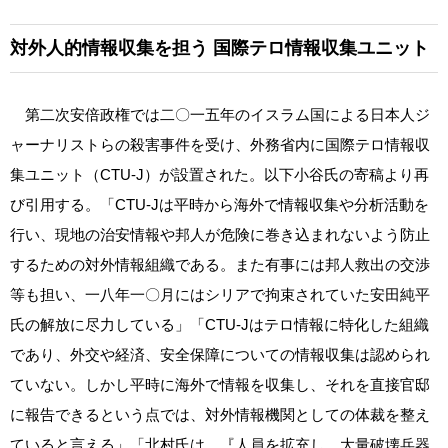
対外人的情報収集を担う
国際テロ情報収集ユニット
第二次安倍政権では二〇一五年のイスラム国による日本人ジ
ャーナリストらの殺害事件を受け、外務省内に国際テロ情報収
集ユニット（CTU‐J）が設置された。以下小谷氏の寄稿より再
び引用する。「CTU‐Jは平時から海外で情報収集や分析活動を
行い、現地の治安情報や邦人が危険に巻き込まれないよう防止
するための対外情報組織である。また有事には邦人救出の交渉
等も担い、一八年一〇月にはシリアで拘束されていた安田純平
氏の解放に尽力している」「CTU‐Jはテロ情報に特化した組織
であり、外交や経済、安全保障についての情報収集は認められ
ていない。しかし平時に海外で情報を収集し、それを直接官邸
に報告できるという点では、対外情報機関としての体裁を整え
ていると言える」「北村氏は、『人員を拡充し、大量破壊兵器