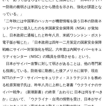
ー防衛の脆弱さは米国などから懸念を示され、強化が課題とな
っている。」
「二年秋には中国軍のハッカーが機密情報を扱う日本の防衛ネ
ットワークに侵入したのを米国家安全保障局（NSA）が覚知
し、日本政府に通報したと昨年八月、米紙ワシントン・ポスト
電子版が報じた」「日本政府は四年一二月策定の国家安全保障
戦略にサイバー対策強化を明記。六年度は内閣サイバーセキュ
リティセンター（NISC）の職員を倍増させる」という。
日本がサイバー攻撃に対して弱さがあることは、他の専門家
も指摘している。防衛省に勤務した後アメリカに留学、現在
NTTのチーフ・サイバーセキュリティ・ストラテジストを務め
る松原実穂子氏は、昨年八月に上梓した著書『ウクライナのサ
イバー戦争』（新潮新書）の終章「おわりに 日本は何をすべき
か」において、「ウクライナ・台湾の情勢を受け、日本がサイ