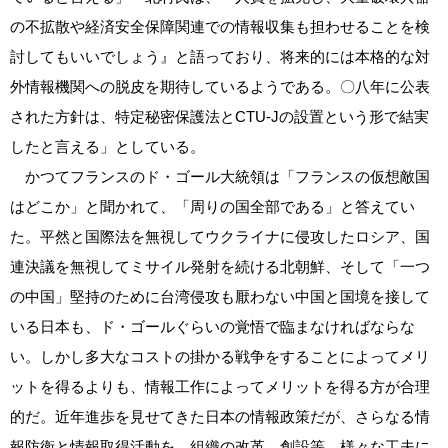
の不拡散や経済安全保障関連での情報収集も担わせることを検
討してもいいでしょう』と語っており、将来的には本格的な対
外情報機関への脱皮を期待しているようである。〇八年に公表
された方針は、特定秘密保護法とCTU‐Jの設置という形で結実
したと言える」としている。
かつてフランスのド・ゴール大統領は「フランスの仮想敵国
はどこか」と聞かれて、「周りの国全部である」と答えてい
た。平然と国際法を無視してウクライナに侵攻したロシア、国
連決議を無視してミサイル発射を続ける北朝鮮、そして「一つ
の中国」堅持のために台湾侵攻も厭わない中国と国境を接して
いる日本も、ド・ゴールぐらいの覚悟で臨まなければならな
い。しかし多大なコストの掛かる戦争をすることによってメリ
ットを得るよりも、情報工作によってメリットを得る方が合理
的だ。近年進歩を見せてきた日本の情報政策だが、さらなる情
報防衛と情報取得活動を、組織の改革、創設等、様々な工夫に