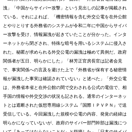
洩」「中国からサイバー攻撃」という見出しの記事が掲載され
ている。それによれば、「機密情報を含む外交公電を在外公館
とやりとりする外務省のシステムが令和二年に中国からサイバ
ー攻撃を受け、情報漏洩が起きていたことが分かった。インタ
ーネットから閉ざされ、特殊な暗号を用いるシステムに侵入さ
れた。秘匿が求められる外交公電の漏洩は極めて異例だ。政府
関係者が五日、明らかにした」「林芳正官房長官は記者会見
で、事実関係への言及を避けた上で『外務省が保有する秘密情
報が漏洩した事実は確認されていない』と述べた」「外交公電
は、外務省本省と在外公館の間で交わされる公式の電信で、相
手国の情報や外交交渉の状況も記される。通常のインターネッ
トとは遮断された仮想専用線システム『国際ＩＰＶＰＮ』で送
受信している。今回漏洩した規模や公電の内容、発覚の経緯は
明らかになっていないが、政府のサイバー部門幹部は漏洩につ
いて『あってはならないことだ』と指摘した」「日本のサイバ