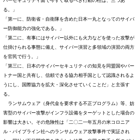
バーセキュリティ面で今すぐ取るべき行動の柱は、三つあ
る。」
「第一に、防衛省・自衛隊を含めた日本一丸となってのサイバ
ー防御能力の強化である。」
「第二に、有事にはサイバー以外にも火力などを使った攻撃が
仕掛けられる事態に備え、サイバー演習と多領域の演習の両方
を官民で行う。」
「第三に、日本のサイバーセキュリティの知見を同盟国やパー
トナー国と共有し、信頼できる協力相手国として認識されるよ
うにし、国際協力を拡大・深化させていくことだ」と主張す
る。
ランサムウェア（身代金を要求する不正プログラム）等、妨
害型のサイバー攻撃がインフラ設備をターゲットとした場合の
影響は大きい。その危険性は「二〇二一年五月の米コロニア
ル・パイプライン社へのランサムウェア攻撃事件で実証され