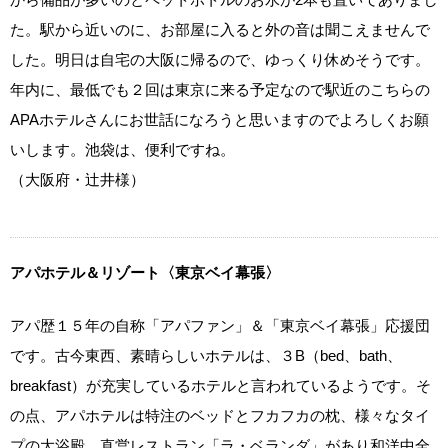
た。駅から近いのに、お部屋に入ると外の音は聞こえませんで
した。明日は自宅の大阪に帰るので、ゆっくり休めそうです。
年内に、最低でも２回は東京に来る予定なので駅近のこちらの
APAホテルさんにお世話になろうと思いますのでよろしくお願
いします。池袋は、便利ですね。
（大阪府・辻井様）
アパホテル＆リゾート〈東京ベイ幕張〉
アパ歴１５年の自称「アパファン」＆「東京ベイ幕張」応援団
です。古今東西、素晴らしいホテルは、３B（bed、bath、
breakfast）が充実しているホテルと言われているようです。そ
の点、アパホテルは特注のベッドとフカフカの枕、様々なタイ
プの大浴殿、直営レストラン「ラ・ベランダ」があり和洋中全