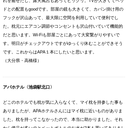
れを癒せたし、露天風呂もあってビックリ。TVが大きくてベッ
ドとの配置もgoodです。部屋の鏡も大きくて、カバン掛け用の
フックが沢山あって、最大限に空間を利用していて便利でし
た。枕元にエアコン調節やコンセントも沢山付いていて機能的
だと思います。Wi‐Fiも部屋ごとにあって大変繋がりやすいで
す。明日がチェックアウトですがゆっくり休むことができそう
です。これからはAPA１本にしたいと思います。
（大分県・高橋様）
アパホテル〈池袋駅北口〉
どこのホテルでも枕が気に入らなくて、マイ枕を持参した事も
ありましたが、APAホテルさんにはマイ枕に近いものがありま
した。枕を持ってこなかったので、本当に助かりました。それ
から備品が多いのとペットボトルのお水が2本も置いてありまし