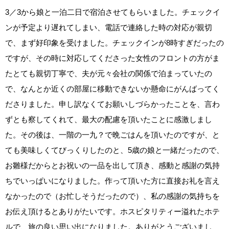
3／3から娘と一泊二日で宿泊させてもらいました。チェックイ
ンが予定より遅れてしまい、電話で連絡した時の対応が親切
で、まず好印象を受けました。チェックインが8時すぎだったの
ですが、その時に対応してくださった女性のフロントの方がま
たとても親切丁寧で、夫が元々会社の関係で泊まっていたの
で、なんとか近くの部屋に移動できないか懸命にがんばってく
ださりました。申し訳なくてお願いしづらかったことを、言わ
ずとも察してくれて、最大の配慮を頂いたことに感激しまし
た。その後は、一階の一九？で晩ごはんを頂いたのですが、と
ても美味しくてびっくりしたのと、5歳の娘と一緒だったので、
お雛様だからとお祝いの一品を出して頂き、感動と感謝の気持
ちでいっぱいになりました。作って頂いた方に直接お礼を言え
なかったので（お忙しそうだったので）、私の感謝の気持ちを
お伝え頂けるとありがたいです。ホスピタリティー溢れたホテ
ルで、旅の良い思い出になりました。ありがとうございまし