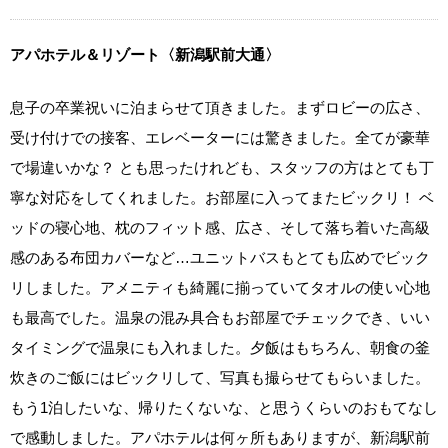
アパホテル＆リゾート〈新潟駅前大通〉
息子の卒業祝いに泊まらせて頂きました。まずロビーの広さ、
受け付けでの接客、エレベーターには驚きました。全てが豪華
で場違いかな？ とも思ったけれども、スタッフの方はとても丁
寧な対応をしてくれました。お部屋に入ってまたビックリ！ ベ
ッドの寝心地、枕のフィット感、広さ、そして落ち着いた高級
感のある布団カバーなど…ユニットバスもとても広めでビック
リしました。アメニティも綺麗に揃っていてタオルの使い心地
も最高でした。温泉の混み具合もお部屋でチェックでき、いい
タイミングで温泉にも入れました。夕飯はもちろん、朝食の釜
炊きのご飯にはビックリして、写真も撮らせてもらいました。
もう1泊したいな、帰りたくないな、と思うくらいのおもてなし
で感動しました。アパホテルは何ヶ所もありますが、新潟駅前