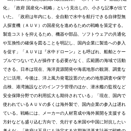
化」「政府 国産化へ戦略」という見出しの、小さな記事が出て
いた。「政府は年内にも、全自動で水中を航行できる自律型無
人探査機（ＡＵＶ）の国産化を進めるための戦略を策定する。
製造コストを抑えるため、機器や部品、ソフトウェアの共通化
や互換性の確保を図ることを明記し、国内企業に製造への参入
を促す」「ＡＵＶは『水中ドローン』とも呼ばれ、船舶とケー
ブルでつないで人が操作する必要がなく、広範囲の海域で活動
できる。日本は現在、海洋資源開発や海底地形の観測、調査な
どに活用。今後は、洋上風力発電設置のための地形調査や保守
点検、港湾施設などのインフラ管理のほか、潜水艦の監視など
安全保障分野での利用拡大も期待されている」「現在、国内で
使われているＡＵＶの多くは海外製で、国内企業の参入は遅れ
ている。戦略には、メーカーの人材育成や海外展開を支援する
方針なども盛り込む方向で、先行する米国や中国に対抗したい
考えだ」「政府は五月にも決定する次期海洋基本計画で戦略の