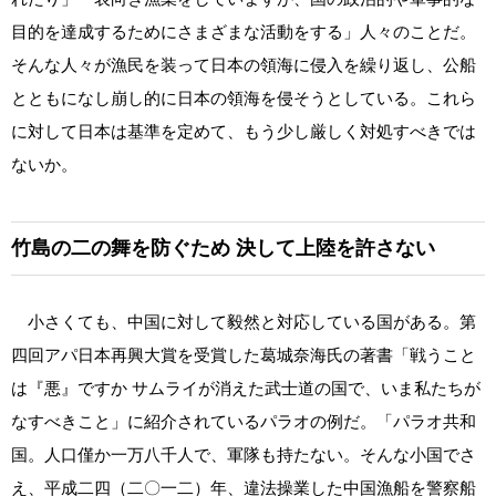
目的を達成するためにさまざまな活動をする」人々のことだ。
そんな人々が漁民を装って日本の領海に侵入を繰り返し、公船
とともになし崩し的に日本の領海を侵そうとしている。これら
に対して日本は基準を定めて、もう少し厳しく対処すべきでは
ないか。
竹島の二の舞を防ぐため
決して上陸を許さない
小さくても、中国に対して毅然と対応している国がある。第
四回アパ日本再興大賞を受賞した葛城奈海氏の著書「戦うこと
は『悪』ですか サムライが消えた武士道の国で、いま私たちが
なすべきこと」に紹介されているパラオの例だ。「パラオ共和
国。人口僅か一万八千人で、軍隊も持たない。そんな小国でさ
え、平成二四（二〇一二）年、違法操業した中国漁船を警察船