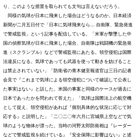
り、このような措置を取られても文句は言えないだろう。
同様の気球が日本に飛来した場合はどうなるのか。日本経済
新聞が二月五日付で「日本に気球飛来なら… 自衛隊、緊急発進
で警戒監視」という記事を配信している。「米軍が撃墜した中
国の偵察気球が日本に飛来した場合、自衛隊は戦闘機の緊急発
進（スクランブル）などで警戒監視にあたる。領空侵犯は国際
法違反になる。気球であっても武器を使って動きを妨げること
は禁止されていない」「防衛省の青木健至報道官は三日の記者
会見で『これまで気球による領空侵犯について確認して公表し
た事実はない』と話した。米国の事案と同様のケースが過去に
日本であったかを問われて答えた」「気球は国際法上の航空機
として捉え、領空侵犯があれば『個別具体的な状況に応じて対
応する』と説明した」「二〇二〇年六月に宮城県上空などで気
球のような物体が漂った。当時の河野太郎防衛相は『レーダー
などで警戒監視を続けている』『安全保障に影響はない』と述