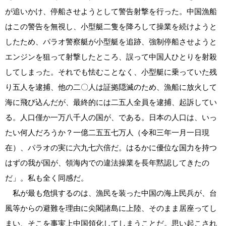
が追いかけ、停船させようとして警告射撃を行った。中国漁船
はこの警告を無視し、小型艇二隻を降ろして操業を続けようと
したため、パラオ警察艇が小型艇を追跡、強制停船させようと
エンジンを狙って射撃したところ、誤って中国人ひとりを射殺
してしまった。それでも怯むことなく、小型艇に乗っていた残
り五人を逮捕、他の二〇人は証拠隠滅のため、漁船に放火して
海に飛び込んだが、最終的には二五人全員を逮捕、起訴してい
る。人口僅か一万八千人の国が、である。日本の人口は、いっ
たい何人だろうか？一億二五五七万人（令和三年一月一日現
在）、パラオの実に六九七六倍だ。はるかに優位な国力を持つ
はずの我が国が、領海内での違法操業を長年黙認してきたの
だ」。私も全く同感だ。
私が最も危惧するのは、漁民を装った中国の海上民兵が、台
風等からの避難を理由に尖閣諸島に上陸、そのまま居座ってし
まい、そこを事実上中国領化してしまうことだ。思い起こされ