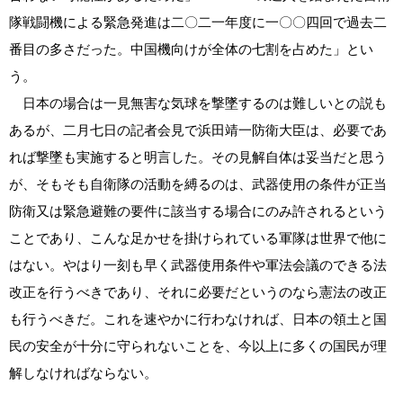
隊戦闘機による緊急発進は二〇二一年度に一〇〇四回で過去二
番目の多さだった。中国機向けが全体の七割を占めた」とい
う。
日本の場合は一見無害な気球を撃墜するのは難しいとの説も
あるが、二月七日の記者会見で浜田靖一防衛大臣は、必要であ
れば撃墜も実施すると明言した。その見解自体は妥当だと思う
が、そもそも自衛隊の活動を縛るのは、武器使用の条件が正当
防衛又は緊急避難の要件に該当する場合にのみ許されるという
ことであり、こんな足かせを掛けられている軍隊は世界で他に
はない。やはり一刻も早く武器使用条件や軍法会議のできる法
改正を行うべきであり、それに必要だというのなら憲法の改正
も行うべきだ。これを速やかに行わなければ、日本の領土と国
民の安全が十分に守られないことを、今以上に多くの国民が理
解しなければならない。