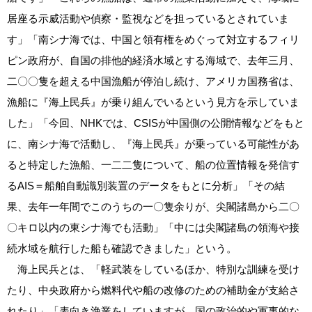
居座る示威活動や偵察・監視などを担っているとされていま
す」「南シナ海では、中国と領有権をめぐって対立するフィリ
ピン政府が、自国の排他的経済水域とする海域で、去年三月、
二〇〇隻を超える中国漁船が停泊し続け、アメリカ国務省は、
漁船に『海上民兵』が乗り組んでいるという見方を示していま
した」「今回、NHKでは、CSISが中国側の公開情報などをもと
に、南シナ海で活動し、『海上民兵』が乗っている可能性があ
ると特定した漁船、一二二隻について、船の位置情報を発信す
るAIS＝船舶自動識別装置のデータをもとに分析」「その結
果、去年一年間でこのうちの一〇隻余りが、尖閣諸島から二〇
〇キロ以内の東シナ海でも活動」「中には尖閣諸島の領海や接
続水域を航行した船も確認できました」という。
海上民兵とは、「軽武装をしているほか、特別な訓練を受け
たり、中央政府から燃料代や船の改修のための補助金が支給さ
れたり」「表向き漁業をしていますが、国の政治的や軍事的な