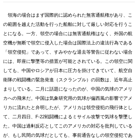
領海の場合はまず国際的に認められた無害通航権があり、こ
の範囲を越えた活動を行った船舶に対して厳しい対応を行うこ
とになる。一方、領空の場合には無害通航権はなく、外国の航
空機が無断で領空に侵入した場合は国際法上の違法行為である
「領空侵犯」であって、すみやかな退去等警告に従わない場合
には、即座に撃墜等の措置が可能とされている。この領空に関
しても、中国やロシアが日本に圧力を掛けてきていて、航空自
衛隊の戦闘機の緊急発進（スクランブル）の回数は、近年高止
まりしている。二月に話題になったのが、中国の気球のアメリ
カへの飛来だ。中国は気象研究用の気球が偏西風の影響でアメ
リカに流れたと弁明したが、アメリカは領空侵犯の飛行体とし
て、二月四日、F‐22戦闘機によるミサイル攻撃で気球を撃墜し
た。中国は過剰反応としてこのアメリカの対応を批判している
が、もし民間の気球だとしても、事前通告なしの領空侵犯であ