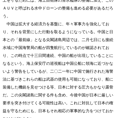
土を守るためには、海上自衛隊の潜水艦隊の整備に加え、この
ＡＵＶと呼ばれる水中ドローンの整備も進める必要があるだろ
う。
中国は拡大する経済力を基盤に、年々軍事力を強化してお
り、それを背景にした行動を取るようになっている。中国と日
本との「最前線」となる尖閣諸島周辺では、二月七日にも接続
水域に中国海警局の船が四隻航行しているのが確認されてお
り、この時点で十三日間連続、中国の船が出現していることに
なるという。海上保安庁の巡視船は中国公船に領海に近づかな
いよう警告をしているが、二〇二一年に中国で施行された海警
法に基づきこれらの船は武器の使用も可能になっており、船に
装備した機銃を見せつける等、日本に対する圧力もかなり露骨
だ。この尖閣諸島に関する件も含め、今後中国が日本に厳しい
要求を突き付けてくる可能性は高い。これに対抗して日本の権
益を守るためにも、日本もそれ相応の軍事的な力をつけておか