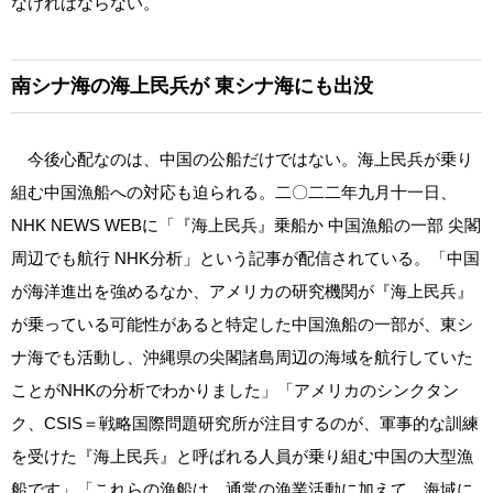
なければならない。
南シナ海の海上民兵が
東シナ海にも出没
今後心配なのは、中国の公船だけではない。海上民兵が乗り
組む中国漁船への対応も迫られる。二〇二二年九月十一日、
NHK NEWS WEBに「『海上民兵』乗船か 中国漁船の一部 尖閣
周辺でも航行 NHK分析」という記事が配信されている。「中国
が海洋進出を強めるなか、アメリカの研究機関が『海上民兵』
が乗っている可能性があると特定した中国漁船の一部が、東シ
ナ海でも活動し、沖縄県の尖閣諸島周辺の海域を航行していた
ことがNHKの分析でわかりました」「アメリカのシンクタン
ク、CSIS＝戦略国際問題研究所が注目するのが、軍事的な訓練
を受けた『海上民兵』と呼ばれる人員が乗り組む中国の大型漁
船です」「これらの漁船は、通常の漁業活動に加えて、海域に