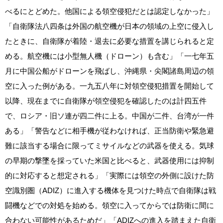
べるにとどめた。他国による領空侵犯だとは認定しなかった」
「自衛隊法八四条は外国の航空機が日本の領域の上空に侵入し
たときに、自衛隊が着陸・退去に必要な措置を講じられると定
める。航空機には小型無人機（ドローン）も含む」「一七年五
月に中国公船がドローンを飛ばし、沖縄県・尖閣諸島周辺の領
空に入った例がある。一九五八年に対領空侵犯措置を開始して
以降、現在までに自衛隊が領空侵犯を確認したのは計四五件
で、ロシア・旧ソ連が四二件に上る。中国が二件、台湾が一件
ある」「警告などに相手機が従わなければ、正当防衛や緊急避
難に該当する場合に限ってミサイルなどの武器を使える。気球
の早期の撃墜を採っていた米国と比べると、武器使用には抑制
的に対応すると想定される」「実際には領空の外側に設けた防
空識別圏（ADIZ）に進入する機体を見つけた時点で自衛隊は戦
闘機などでの対処を始める。領空に入ってからでは防衛に間に
合わない可能性があるためだ」「ADIZへの進入を踏まえた自衛