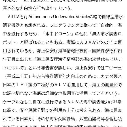
基本的な方向性を打ち出す」という。
ＡＵＶとはAutonomous Underwater Vehicleの略で自律型潜水
調査機器とも訳される。プログラミングに従って「自律的」海
中を航行するため、「水中ドローン」の他に「無人潜水調査ロ
ボット」と呼ばれることもある。実際にＡＵＶがどのように運
用されているか、海上保安庁海洋情報部技術・国際課が令和四
年五月に出した「海上保安庁海洋情報部の海の次世代モビリテ
ィについて」という報告書が詳しい。海上保安庁では二〇一三
（平成二十五）年から海洋調査能力向上のために、カナダ製と
日本のＩＨＩ製の二種類のＡＵＶを運用して、海面の測量船で
は調べ切れない海底の詳細な地形調査に活用しているという。
ケーブルなしに自在に航行できるＡＵＶの海中調査能力は非常
に高く、安全保障分野での利用も十分に考えられる。海に囲ま
れている日本が、その領海や尖閣諸島、八重山諸島等を含む領