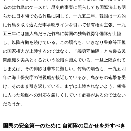
るのは竹島のケースだ。歴史的事実に照らしても国際法上も明
らかに日本領である竹島に関して、一九五二年、韓国は一方的
に竹島を取り込んだ李承晩ラインを引いて領有権を主張、一九
五三年には無人島だった竹島に韓国の独島義勇守備隊が上陸
し、以降占拠を続けている。この場合も、いきなり警察等正規
の国家権力が上陸するのではなく、「義勇守備隊」と名乗る民
間組織を尖兵とするという段階を踏んでいる。一旦上陸されて
しまえば、その排除は非常に難しい。竹島の場合も、一九五四
年に海上保安庁の巡視船が接近しているが、島からの砲撃を受
け、そのまま引き返している。まずは上陸されないよう、領海
に入った船舶への対応を厳しくしていく必要があるのではない
だろうか。
国民の安全第一のために
自衛隊の足かせを外すべき