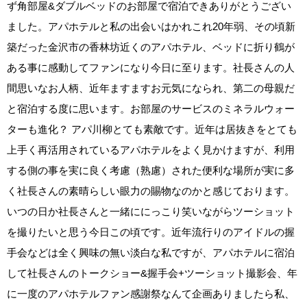
ず角部屋&ダブルベッドのお部屋で宿泊できありがとうござい
ました。アパホテルと私の出会いはかれこれ20年弱、その頃新
築だった金沢市の香林坊近くのアパホテル、ベッドに折り鶴が
ある事に感動してファンになり今日に至ります。社長さんの人
間思いなお人柄、近年ますますお元気になられ、第二の母親だ
と宿泊する度に思います。お部屋のサービスのミネラルウォー
ターも進化？ アパ川柳とても素敵です。近年は居抜きをとても
上手く再活用されているアパホテルをよく見かけますが、利用
する側の事を実に良く考慮（熟慮）された便利な場所が実に多
く社長さんの素晴らしい眼力の賜物なのかと感じております。
いつの日か社長さんと一緒ににっこり笑いながらツーショット
を撮りたいと思う今日この頃です。近年流行りのアイドルの握
手会などは全く興味の無い淡白な私ですが、アパホテルに宿泊
して社長さんのトークショー&握手会+ツーショット撮影会、年
に一度のアパホテルファン感謝祭なんて企画ありましたら私、