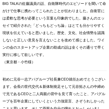
BIG TALKの佐藤議員の話、自衛隊時代のエピソードを聞いて命
がけで仕事に携わってこられたことが伝わりました。自衛官に
は柔軟な思考が必要という言葉も印象的でした。藤さんのエッ
セイで紹介された「どっちもどっち論」はとても分かりやすく
現状を伝えていると思いました。歴史、文化、社会情勢を認識
しないと正しい意見を言えないことを改めて感じました。ワイ
ンの会のスタートアップ企業の助成の話は全くその通りで早く
実行に移して欲しいです。
（東京都・小竹様）
初めに元谷一志アパグループ社長兼CEO就任おめでとうござい
ます。会長の世代交代＆新体制発足そして元谷拓さんの中締め
で兄であるCEOと二人両親の背中を見て育ったこと、アパグル
ープを百年企業にしていくという力強宣言、さぞうれしかった
ことと思います。そして両親を自分の憧れとおっしゃいまし