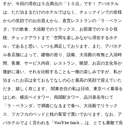
すが、今回の滞在は５点満点の「１０点」です！ アパホテル
は、ただ泊まるだけのホテルではなく、チェックインでの皆様
からの笑顔でのお出迎えから、直営レストランの「ラ・ベラン
ダ」での飲食、大浴殿でのリラックス、お部屋でのＶＯＤ視
聴、チェックアウトまで「空間を楽しみながら滞在するホテ
ル」であると思い、いつも満足しております。また、アパホテ
ル各店舗によって、建物の造り、設備、大浴殿の有無と入浴時
間、客層、サービス内容、レストラン、眺望、お店の文化等が
微妙に違い、それを比較することも一種の楽しみですが、私が
泊まったお店は全ておもてなしの心と最高の笑顔で迎えていた
だき、嬉しく存じます。 関東在住の私は日頃、東京ベイ幕張を
はじめ、横浜ベイタワー、両国駅タワー、品川泉岳寺にて
「ラ・ベランダ」で満腹になるまで食べ、大浴殿でリラック
ス、フカフカのベッドと枕の客室で寛いでおります。なお、ア
パホテルでよく言われる「You’ll be back.」は、とても素敵で良