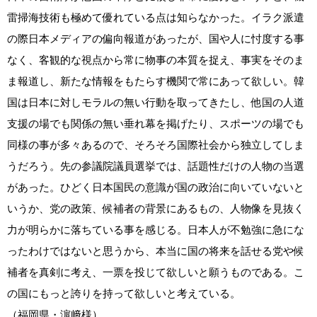
雷掃海技術も極めて優れている点は知らなかった。イラク派遣
の際日本メディアの偏向報道があったが、国や人に忖度する事
なく、客観的な視点から常に物事の本質を捉え、事実をそのま
ま報道し、新たな情報をもたらす機関で常にあって欲しい。韓
国は日本に対しモラルの無い行動を取ってきたし、他国の人道
支援の場でも関係の無い垂れ幕を掲げたり、スポーツの場でも
同様の事が多々あるので、そろそろ国際社会から独立してしま
うだろう。先の参議院議員選挙では、話題性だけの人物の当選
があった。ひどく日本国民の意識が国の政治に向いていないと
いうか、党の政策、候補者の背景にあるもの、人物像を見抜く
力が明らかに落ちている事を感じる。日本人が不勉強に急にな
ったわけではないと思うから、本当に国の将来を話せる党や候
補者を真剣に考え、一票を投じて欲しいと願うものである。こ
の国にもっと誇りを持って欲しいと考えている。
（福岡県・濵﨑様）