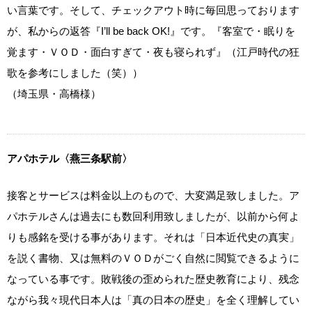
い言葉です。そして、チェックアウト時に毎回思っております
が、私からの返答『I’ll be back OK!』です。『客室で・眠りを
覚ます・ＶＯＤ・面白すぎて・夜も寝られず』（江戸時代の狂
歌を参考にしました（笑））
（埼玉県・高橋様）
アパホテル〈燕三条駅前〉
接客とサービスは料金以上のもので、大変満足致しました。ア
パホテルさんは過去にも数回利用致しましたが、以前から何よ
りも感銘を受ける事があります。それは「日本近代史の真実」
を説く書物、又は無料のＶＯＤがごく自然に閲覧できるように
なっている事です。敗戦後の歪められた歴史教育により、残念
ながら我々現代日本人は「真の日本の歴史」を全く理解してい