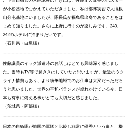
た予備自衛官の入隊試験のときには、佐藤正久隊長のポスター
が小松基地でむかえていただきました。私は部隊実習で大滝根
山分屯基地にいましたが、隊長氏が福島県出身であることをは
じめて知りました。さらに上野に行くのが楽しみです。240、
242のホテルに泊まりたいです。
（石川県・白坂様）
佐藤議員のイラク派遣時のお話しはとても興味深く感じまし
た。当時もTV等で見ききはしていたと思いますが、最近のウク
ライナ情勢もあり、より紛争地域でのお仕事は大変だっただろ
うと思いました。世界の平和バランスが崩れかけている今、日
本も有事に備える事がとても大切だと感じました。
（茨城県・阿部様）
日本の自衛隊が他国の軍隊と比較し非常に優秀という事と、機