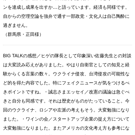
ンを達成し成果を出すか…と語っています。経済も同様です。
自からの空理空論を強弁で通す一部政党・文化人は自己陶酔に
過ぎません。
（群馬県・正田様）
BIG TALKの感想／ヒゲの隊長として印象深い佐藤先生との対談
は大変読み応えがありました。やはり自衛官としての知見と経
験からくる言葉の数々。ウクライナ侵攻、台湾侵攻の可能性な
ど的を得た内容でした。特にフェイクニュースが気をつけるべ
きポイントですね。・誠志さまエッセイ／改憲の議論は急ぐべ
きと自分も同感です。それは歴史がものがたっていること。今
回のウクライナ、ロシアや左派の考えもそう。大変勉強になり
ました。・ワインの会／スタートアップ企業の捉え方について
大変勉強になりました。またアメリカの文化考え方も参考にな