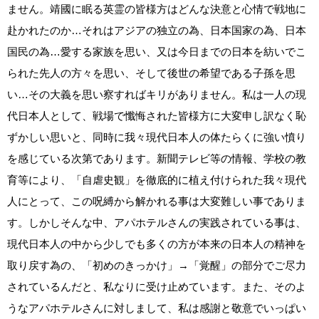
ません。靖國に眠る英霊の皆様方はどんな決意と心情で戦地に
赴かれたのか…それはアジアの独立の為、日本国家の為、日本
国民の為…愛する家族を思い、又は今日までの日本を紡いでこ
られた先人の方々を思い、そして後世の希望である子孫を思
い…その大義を思い察すればキリがありません。私は一人の現
代日本人として、戦場で懺悔された皆様方に大変申し訳なく恥
ずかしい思いと、同時に我々現代日本人の体たらくに強い憤り
を感じている次第であります。新聞テレビ等の情報、学校の教
育等により、「自虐史観」を徹底的に植え付けられた我々現代
人にとって、この呪縛から解かれる事は大変難しい事でありま
す。しかしそんな中、アパホテルさんの実践されている事は、
現代日本人の中から少しでも多くの方が本来の日本人の精神を
取り戻す為の、「初めのきっかけ」→「覚醒」の部分でご尽力
されているんだと、私なりに受け止めています。また、そのよ
うなアパホテルさんに対しまして、私は感謝と敬意でいっぱい