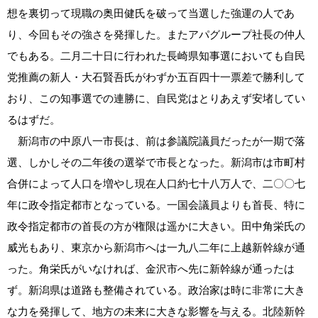
想を裏切って現職の奥田健氏を破って当選した強運の人であ
り、今回もその強さを発揮した。またアパグループ社長の仲人
でもある。二月二十日に行われた長崎県知事選においても自民
党推薦の新人・大石賢吾氏がわずか五百四十一票差で勝利して
おり、この知事選での連勝に、自民党はとりあえず安堵してい
るはずだ。
新潟市の中原八一市長は、前は参議院議員だったが一期で落
選、しかしその二年後の選挙で市長となった。新潟市は市町村
合併によって人口を増やし現在人口約七十八万人で、二〇〇七
年に政令指定都市となっている。一国会議員よりも首長、特に
政令指定都市の首長の方が権限は遥かに大きい。田中角栄氏の
威光もあり、東京から新潟市へは一九八二年に上越新幹線が通
った。角栄氏がいなければ、金沢市へ先に新幹線が通ったは
ず。新潟県は道路も整備されている。政治家は時に非常に大き
な力を発揮して、地方の未来に大きな影響を与える。北陸新幹