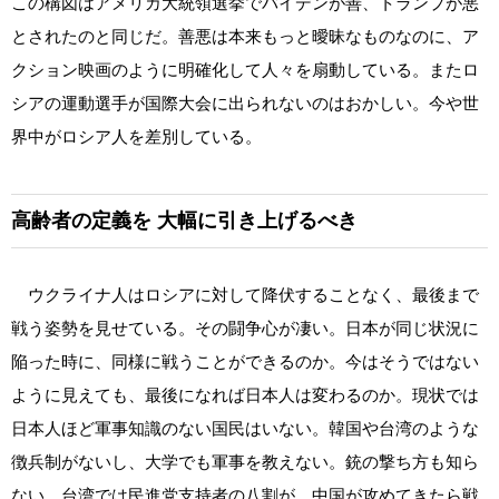
この構図はアメリカ大統領選挙でバイデンが善、トランプが悪
とされたのと同じだ。善悪は本来もっと曖昧なものなのに、ア
クション映画のように明確化して人々を扇動している。またロ
シアの運動選手が国際大会に出られないのはおかしい。今や世
界中がロシア人を差別している。
高齢者の定義を
大幅に引き上げるべき
ウクライナ人はロシアに対して降伏することなく、最後まで
戦う姿勢を見せている。その闘争心が凄い。日本が同じ状況に
陥った時に、同様に戦うことができるのか。今はそうではない
ように見えても、最後になれば日本人は変わるのか。現状では
日本人ほど軍事知識のない国民はいない。韓国や台湾のような
徴兵制がないし、大学でも軍事を教えない。銃の撃ち方も知ら
ない。台湾では民進党支持者の八割が、中国が攻めてきたら戦