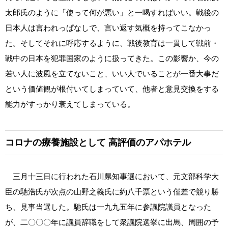
太郎氏のように「使って何が悪い」と一喝すればいい。戦後の
日本人は言われっぱなしで、言い返す気概を持ってこなかっ
た。そしてそれに呼応するように、戦後教育は一貫して戦前・
戦中の日本を犯罪国家のように扱ってきた。この影響か、今の
若い人に波風を立てないこと、いい人でいることが一番大事だ
という価値観が根付いてしまっていて、他者と意見交換をする
能力がすっかり衰えてしまっている。
コロナの療養施設として
高評価のアパホテル
三月十三日に行われた石川県知事選において、元文部科学大
臣の馳浩氏が次点の山野之義氏に約八千票という僅差で競り勝
ち、見事当選した。馳氏は一九九五年に参議院議員となった
が、二〇〇〇年に議員辞職をして衆議院選挙に出馬、周囲の予