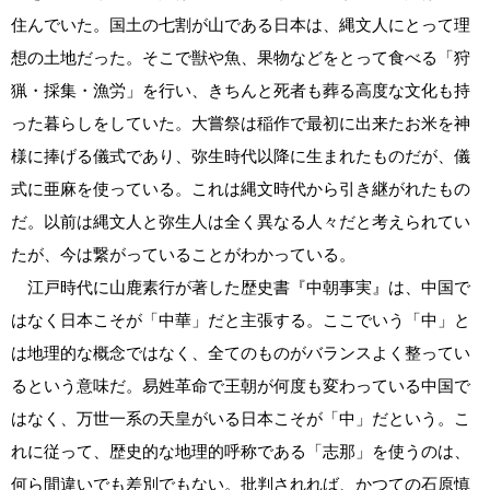
住んでいた。国土の七割が山である日本は、縄文人にとって理
想の土地だった。そこで獣や魚、果物などをとって食べる「狩
猟・採集・漁労」を行い、きちんと死者も葬る高度な文化も持
った暮らしをしていた。大嘗祭は稲作で最初に出来たお米を神
様に捧げる儀式であり、弥生時代以降に生まれたものだが、儀
式に亜麻を使っている。これは縄文時代から引き継がれたもの
だ。以前は縄文人と弥生人は全く異なる人々だと考えられてい
たが、今は繋がっていることがわかっている。
江戸時代に山鹿素行が著した歴史書『中朝事実』は、中国で
はなく日本こそが「中華」だと主張する。ここでいう「中」と
は地理的な概念ではなく、全てのものがバランスよく整ってい
るという意味だ。易姓革命で王朝が何度も変わっている中国で
はなく、万世一系の天皇がいる日本こそが「中」だという。こ
れに従って、歴史的な地理的呼称である「志那」を使うのは、
何ら間違いでも差別でもない。批判されれば、かつての石原慎