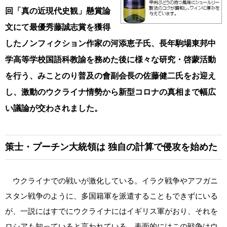
回「真の近現代史観」懸賞論
文にて最優秀藤誠志賞を獲得
したノンフィクション作家の河添恵子氏、長年駒場東邦中
学高等学校国語科教諭を務めた後に様々な研究・啓蒙活動
を行う、みことのり普及の會副会長の佐藤健二氏をお迎え
し、激動のウクライナ情勢から新型コロナの真相まで幅広
い議論が交わされました。
策士・プーチン大統領は
独自の計算で侵攻を始めた
ウクライナでの戦いが激化している。イラク戦争やアフガニ
スタン戦争のように、多国籍軍を派遣することもできずにいる
が、一説にはすでにウクライナにはイギリス軍がおり、それを
ロシアも知っていると言われている。表面的にはこの戦争はウ