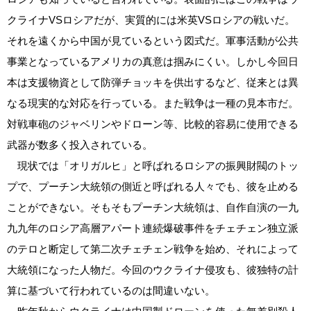
クライナVSロシアだが、実質的には米英VSロシアの戦いだ。
それを遠くから中国が見ているという図式だ。軍事活動が公共
事業となっているアメリカの真意は掴みにくい。しかし今回日
本は支援物資として防弾チョッキを供出するなど、従来とは異
なる現実的な対応を行っている。また戦争は一種の見本市だ。
対戦車砲のジャベリンやドローン等、比較的容易に使用できる
武器が数多く投入されている。
現状では「オリガルヒ」と呼ばれるロシアの振興財閥のトッ
プで、プーチン大統領の側近と呼ばれる人々でも、彼を止める
ことができない。そもそもプーチン大統領は、自作自演の一九
九九年のロシア高層アパート連続爆破事件をチェチェン独立派
のテロと断定して第二次チェチェン戦争を始め、それによって
大統領になった人物だ。今回のウクライナ侵攻も、彼独特の計
算に基づいて行われているのは間違いない。