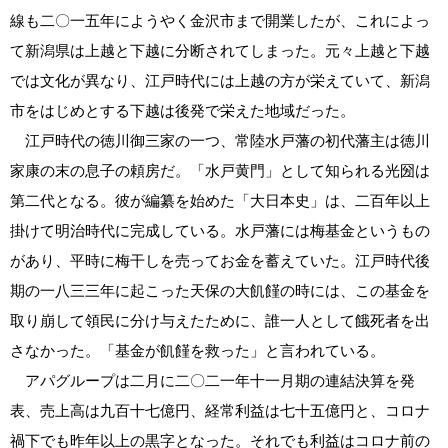
線も二〇一五年にようやく金沢市まで開業したが、これによっ
て新潟県は上越と下越に分断されてしまった。元々上越と下越
では文化が異なり、江戸時代には上越の方が栄えていて、新潟
市をはじめとする下越は後発で栄えた地域だった。
江戸時代の徳川御三家の一つ、常陸水戸藩の初代藩主は徳川
家康の末の息子の頼房だ。「水戸黄門」として知られる光圀は
第二代となる。彼が編纂を始めた「大日本史」は、二百年以上
掛けて明治時代に完成している。水戸藩には梅基金というもの
があり、平時に梅干しを売ってお金を蓄えていた。江戸時代後
期の一八三三年に起こった天保の大飢饉の時には、この基金を
取り崩して領民に分け与えたために、誰一人として餓死者を出
さなかった。「基金が飢饉を救った」と言われている。
アパグループは二月に二〇二一年十一月期の連結決算を発
表、売上高は九百十七億円、経常利益は七十五億円と、コロナ
禍下でも昨年以上の黒字となった。それでも利益はコロナ前の