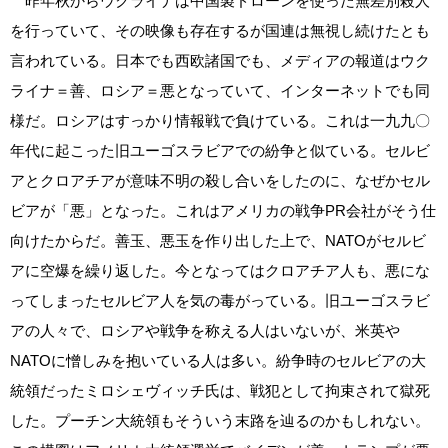
昨年秋からウクライナは中国製ドローンを使った無差別殺人
を行っていて、その映像も存在するが国連は無視し続けたとも
言われている。日本でも西欧諸国でも、メディアの報道はウク
ライナ＝善、ロシア＝悪となっていて、インターネットでも同
様だ。ロシアはすっかり情報戦で負けている。これは一九九〇
年代に起こった旧ユーゴスラビアでの紛争と似ている。セルビ
アとクロアチアが意味不明の殺し合いをしたのに、なぜかセル
ビアが「悪」となった。これはアメリカの戦争PR会社がそう仕
向けたからだ。善玉、悪玉を作り出した上で、NATOがセルビ
アに空爆を繰り返した。今となってはクロアチア人も、悪にな
ってしまったセルビア人を気の毒がっている。旧ユーゴスラビ
アの人々で、ロシアや戦争を称える人はいないが、米英や
NATOに憎しみを抱いている人は多い。紛争時のセルビアの大
統領だったミロシェヴィッチ氏は、戦犯として拘束されて獄死
した。プーチン大統領もそういう末路を辿るのかもしれない。