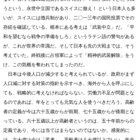
うという。永世中立国であるスイスに倣え！ という日本人も多
いが、スイスには徴兵制があり、二〇一三年の国民投票でその
存続を確認している。根本にある考えは「武装中立」だ。「平
和を望むなら戦争の準備をしろ」というラテン語の警句がある
が、これが世界の常識だ。そして日本も先の大戦までは、そう
考えていた。終戦後に占領軍によって「精神的武装解除」をう
け、この気概を奪われてしまったのだ。
日本は今後人口が減少すると考えられているが、政府がまず
人口減に対する対策の指針を示すべき。海外から人を呼ぶにし
ても、戦略的に考えなければならない。労働力不足が問題とな
るのであれば、年をとっても元気な人を使うべきだろう。高齢
者の定義が今は六十五歳からが前期、七十五歳からが後期とな
っている。六十五歳以上が高齢者というのは、五十年前からの
定義であり、今には当てはまらないのではないか。感覚的に
は、六十歳は今は「若者」。高齢者は八十歳以上でいい。年金