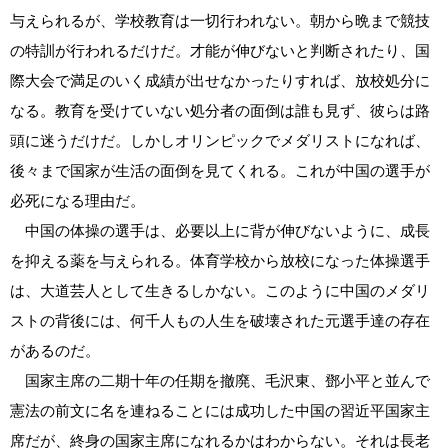
与えられるが、学校教育は一切行われない。朝から晩まで競技
の特訓が行われるだけだ。才能が伸びないと判断されたり、国
際大会で満足のいく成績が出せなかったりすれば、放校処分に
なる。教育を受けていない処分者の面倒は誰も見ず、彼らは路
頭に迷うだけだ。しかしオリンピックでメダリストになれば、
後々まで国家が生活の面倒を見てくれる。これが中国の選手が
必死になる理由だ。
中国の体操の選手は、必要以上に背が伸びないように、成長
を抑える薬を与えられる。体育学校から放校になった体操選手
は、大道芸人として生きるしかない。このように中国のメダリ
ストの背後には、何千人もの人生を破壊された元選手達の存在
があるのだ。
国家主席の二期十年の任期を撤廃、毛沢東、鄧小平と並んで
憲法の前文に名を連ねることには成功した中国の習近平国家主
席だが、終身の国家主席になれるかはわからない。それは長老