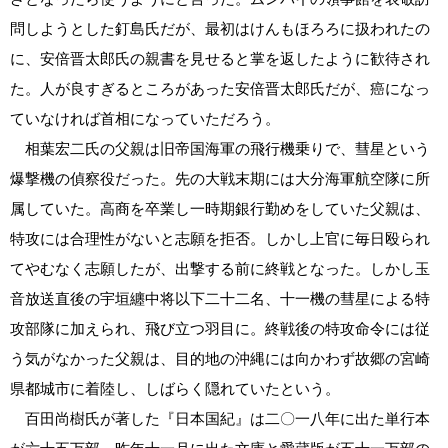
問しようとした釘島氏だが、最初はけんもほろろに扱われたの
に、安倍晋太郎氏の親書を見せると掌を返したように歓待され
た。人が良すぎるところがあった安倍晋太郎氏だが、癌になっ
ていなければ首相になっていただろう。
相葉宏二氏の父親は旧帝国海軍の飛行機乗りで、彗星という
爆撃機の偵察役だった。先の大戦末期には大分海軍航空隊に所
属していた。高商を卒業し一時期銀行勤めをしていた父親は、
特攻には合理性がないと志願を拒否。しかし上官に毎日殴られ
てやむなく志願したが、出撃する前に終戦となった。しかし玉
音放送直後の宇垣纏中将以下二十二名、十一機の彗星による特
攻部隊に加えられ、飛び立つ羽目に。終戦後の特攻命令には従
う気がなかった父親は、目的地の沖縄には向かわず故郷の宮崎
県都城市に着陸し、しばらく隠れていたという。
百田尚樹氏が著した『日本国紀』は二〇一八年に出た単行本