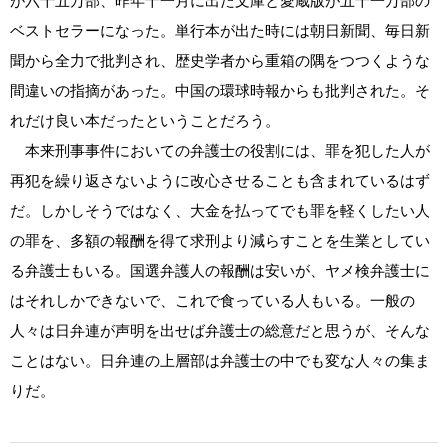
が六十五万部、昨年十一月に出た文庫と愛蔵版が五十一万部の
ベストセラーになった。単行本が出た時には朝日新聞、毎日新
聞から全力で批判され、歴史学者から重箱の隅をつつくような
間違いの指摘があった。中国の環球時報からも批判された。そ
れだけ良い本だったということだろう。
本来刑事事件においての弁護士の役割には、罪を犯した人が
再犯を繰り返さないように改心させることも含まれているはず
だ。しかしそうではなく、大金を払ってでも罪を軽くしたい人
の罪を、多額の報酬を得て求刑より減らすことを生業としてい
る弁護士もいる。国選弁護人の報酬は安いが、ヤメ検弁護士に
はそれしかできないで、これで食っている人もいる。一般の
人々は日弁連が声明を出せば弁護士の総意だと思うが、そんな
ことはない。日弁連の上層部は弁護士の中でも変な人々の集ま
りだ。