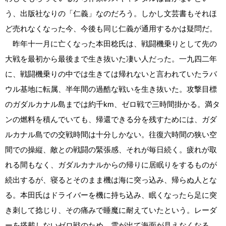
う、出版社なりの「仁義」なのだろう。しかし文芸書もそれほ
ど売れなくなった今、今後も同じ仁義が通用するかは疑問だ。
昨年十一月に亡くなった本田稔氏は、戦闘機乗りとして先の
大戦を最初から最後まで生き抜いた凄い人だった。一九四二年
に、戦闘機乗りの中では生きては帰れないと言われていたラバ
ウル基地に転属、半年間の過酷な戦いを生き抜いた。攻撃目標
のガダルカナル島までは約千km、ゼロ戦で三時間掛かる。満タ
ンの燃料を積んでいても、帰還できる分を残すためには、ガダ
ルカナル島での交戦時間は十分しかない。往復六時間の狭い空
間での操縦、敵との戦闘の緊張感、それが毎日続く。疲れが取
れる間もなく、ガダルカナルからの帰りに居眠りをするものが
続出するが、寝るとそのまま機は海に突っ込み、帰らぬ人とな
る。本田氏はドライバーを機に持ち込み、眠くなったら足に突
き刺して捻じり、その痛みで睡魔に耐えていたという。レーダ
ーを搭載しないゼロ戦のため、雲が出て海面が見えなくなる