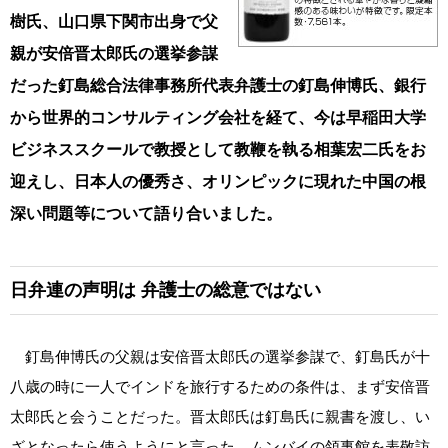
樹氏、山口県下関市出身で父
親が安倍晋太郎氏の選挙参謀
だった釘島総合法律事務所代表弁護士の釘島伸博氏、銀行
から世界的コンサルティング会社を経て、今は早稲田大学
ビジネススクールで教授として教鞭を執る相葉宏二氏をお
迎えし、日本人の優秀さ、オリンピックに現れた中国の根
深い問題等について語り合いました。
日弁連の声明は
弁護士の総意ではない
釘島伸博氏の父親は安倍晋太郎氏の選挙参謀で、釘島氏が十
八歳の時に一人でインドを旅行するための条件は、まず安倍晋
太郎氏と会うことだった。晋太郎氏は釘島氏に親書を渡し、い
ざとなったら使うようにと言った。ムンバイの領事館を表敬訪