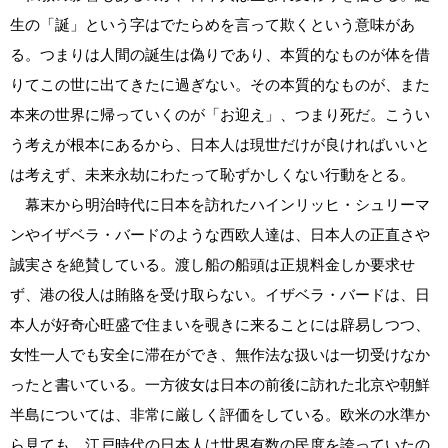
生の「誕」という字はでたらめを言って欺くという意味があ
る。つまりは人間の誕生は偽りであり、本質的なものが体を借
りてこの世に出てきたに過ぎない。その本質的なものが、また
本来の世界に帰っていくのが「お迎え」、つまり死だ。こうい
う考えが根本にあるから、日本人は現世だけが良ければいいと
は考えず、未来永劫にわたって恥ずかしくない行動をとる。
幕末から明治時代に日本を訪れたハインリッヒ・シュリーマ
ンやイザベラ・バードのような西欧人達は、日本人の正直さや
誠実さを絶賛している。渡し船の船頭は正規料金しか要求せ
ず、港の役人は賄賂を受け取らない。イザベラ・バードは、日
本人が好奇心旺盛で住まいを覗きに来ることには辟易しつつ、
女性一人でも安全に滞在ができ、無作法な扱いは一切受けなか
ったと書いている。一方彼女は日本の前後に訪れた北京や朝鮮
半島については、非常に厳しく評価をしている。欧米の水準か
ら見ても、江戸時代の日本人は世界有数の民度を誇っていたの