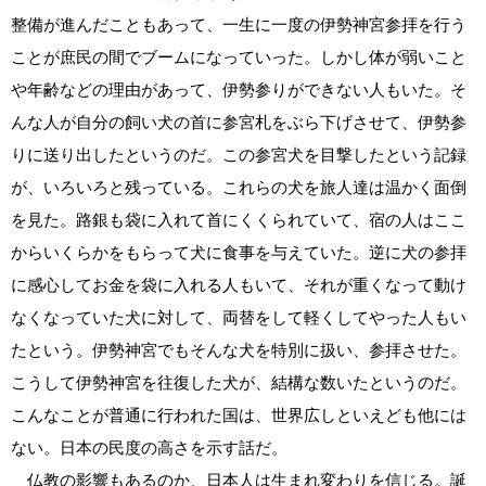
整備が進んだこともあって、一生に一度の伊勢神宮参拝を行う
ことが庶民の間でブームになっていった。しかし体が弱いこと
や年齢などの理由があって、伊勢参りができない人もいた。そ
んな人が自分の飼い犬の首に参宮札をぶら下げさせて、伊勢参
りに送り出したというのだ。この参宮犬を目撃したという記録
が、いろいろと残っている。これらの犬を旅人達は温かく面倒
を見た。路銀も袋に入れて首にくくられていて、宿の人はここ
からいくらかをもらって犬に食事を与えていた。逆に犬の参拝
に感心してお金を袋に入れる人もいて、それが重くなって動け
なくなっていた犬に対して、両替をして軽くしてやった人もい
たという。伊勢神宮でもそんな犬を特別に扱い、参拝させた。
こうして伊勢神宮を往復した犬が、結構な数いたというのだ。
こんなことが普通に行われた国は、世界広しといえども他には
ない。日本の民度の高さを示す話だ。
仏教の影響もあるのか、日本人は生まれ変わりを信じる。誕