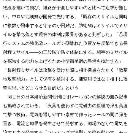
物線を描いて飛び、経路が予測しやすいのと比べて迎撃が難し
い。中ロや北朝鮮が開発で先行する」「既存のミサイルも同時
に複数が飛来すると守るのが困難だ。防衛省はミサイルでミサ
イルを撃ち落とす現在の体制は限界があると判断した」「①現
行システムの強化②レールガン③離れた位置から反撃できる長
射程ミサイル――の三段階で防ぐ体制にする。相手のミサイル
を探知する能力を上げるため小型衛星網の整備も検討する」
「長射程ミサイルは攻撃を受けた際に相手拠点をたたく『敵基
地攻撃能力』として保有を検討する。迎撃用ではなく相手に攻
撃を思いとどまらせる目的だ」という。
同じ日の日本経済新聞朝刊にはレールガンの解説の囲み記事
も掲載されている。「火薬を使わずに電磁力の原理で弾を高速
で撃つ技術。電気を通しやすい素材で作ったレールの間に弾を
置き、電流と磁界を発生させて発射する。磁場のなかで電気を
流すと力が発生する『フレミングの法則』で弾を動かす。モー