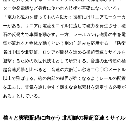
ターや発電機など身近に使われる技術が基礎になっている」
「電力と磁力を使ってものを動かす技術にはリニアモーターカ
ーがある。リニアは電流をコイルに流して磁力を発生させ、磁
石の反発力で車両を動かす。一方、レールガンは磁界の中を電
気が流れると物体が動くという別の仕組みを応用する」「防衛
省は中国や北朝鮮、ロシアが開発を進める極超音速ミサイルを
迎撃するための次世代技術として研究する。音速の五倍超の極
超音速兵器と比べると、音速の六倍近い秒速二〇〇〇メートル
以上で飛ばせる。砲の内部の磁界が強くなるようレールの配置
を工夫し、電気を通しやすく頑丈な金属素材を選定する必要が
ある」としている。
着々と実戦配備に向かう
北朝鮮の極超音速ミサイル