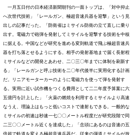
一月五日付の日本経済新聞朝刊の一面トップは、「対中抑止
へ次世代技術」「レールガン、極超音速兵器を迎撃」という見
出しの記事だった。「防衛省はミサイル防衛の立て直しに乗り
出す。電磁力で砲弾を発射してミサイルを迎撃する技術を中核
に据える。中国などが研究を進める変則軌道で飛ぶ極超音速兵
器を打ち落とせるようにする。相手の発射基地まで届く長射程
ミサイルなどの開発とあわせ、二〇三〇年までに体制を刷新す
る」「レールガンと呼ぶ技術を二〇年代後半に実用化する計画
だ。リニアモーターカーのように電磁力を使って弾を発射す
る。実用に近い試作機をつくる費用として二二年度予算案に六
五億円を計上した」「火薬の燃焼を利用するミサイルより高速
なうえ、理論上はもっと低いコストで連射もできる。一般的な
ミサイルの初速は秒速一七〇〇メートル程度だが研究段階で同
二三〇〇メートル近くを達成した」「念頭にあるのは音速の五
倍超で軌道を変える極超音速兵器だ。従来の弾道ミサイルが放