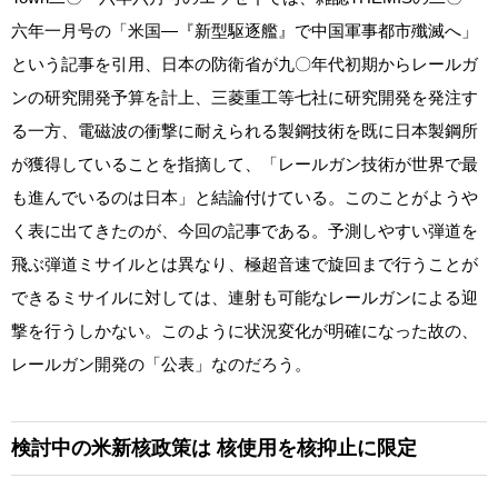
六年一月号の「米国―『新型駆逐艦』で中国軍事都市殲滅へ」
という記事を引用、日本の防衛省が九〇年代初期からレールガ
ンの研究開発予算を計上、三菱重工等七社に研究開発を発注す
る一方、電磁波の衝撃に耐えられる製鋼技術を既に日本製鋼所
が獲得していることを指摘して、「レールガン技術が世界で最
も進んでいるのは日本」と結論付けている。このことがようや
く表に出てきたのが、今回の記事である。予測しやすい弾道を
飛ぶ弾道ミサイルとは異なり、極超音速で旋回まで行うことが
できるミサイルに対しては、連射も可能なレールガンによる迎
撃を行うしかない。このように状況変化が明確になった故の、
レールガン開発の「公表」なのだろう。
検討中の米新核政策は
核使用を核抑止に限定