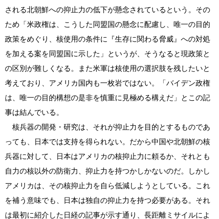
される北朝鮮への抑止力の低下が懸念されているという。その
ため「米政権は、こうした同盟国の懸念に配慮し、唯一の目的
政策をめぐり、核使用の条件に『生存に関わる脅威』への対処
を加える案を同盟国に示した」というが、そうなると現政策と
の区別が難しくなる。また米軍は核使用の選択肢を残したいと
考えており、アメリカ国内も一枚岩ではない。「バイデン政権
は、唯一の目的構想の是非を慎重に見極める構えだ」とこの記
事は結んでいる。
核兵器の開発・研究は、それが抑止力を目的とするものであ
っても、日本では支持を得られない。だから中国や北朝鮮の核
兵器に対して、日本はアメリカの核抑止力に頼るか、それとも
自力の核以外の防衛力、抑止力を持つかしかないのだ。しかし
アメリカは、その核抑止力を自ら低減しようとしている。これ
を補う意味でも、日本は独自の抑止力を持つ必要がある。それ
は最初に紹介した日経の記事が示す通り、長距離ミサイルによ