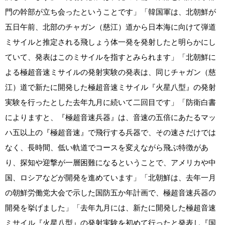
門の幹部が立ち会ったということです」「韓国軍は、北朝鮮が
五日午前、北部のチャガン（慈江）道から日本海に向けて弾道
ミサイルと推定される飛しょう体一発を発射したと明らかにし
ていて、発表はこのミサイルを指すとみられます」「北朝鮮に
よる極超音速ミサイルの発射実験の発表は、同じチャガン（慈
江）道で新たに開発した極超音速ミサイル『火星八型』の発射
実験を行ったとした去年九月に続いて二回目です」「防衛白書
によりますと、『極超音速兵器』は、音速の五倍にあたるマッ
ハ五以上の『極超音速』で飛行する兵器で、その速さだけでは
なく、長時間、低い軌道でコースを変えながら飛ぶ特徴があ
り、探知や迎撃が一層困難になるということで、アメリカや中
国、ロシアなどが開発を進めています」「北朝鮮は、去年一月
の朝鮮労働党大会で示した国防五か年計画で、極超音速兵器の
開発を挙げました」「去年九月には、新たに開発した極超音速
ミサイル『火星八型』の発射実験を初めて行ったと発表し『国