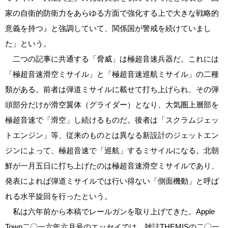
家の自衛的防衛力をあらゆる方面で強化する上で大きな戦略的
意義を持つ』と強調していて、関係国が警戒を続けていまし
た」という。
二つの記事に共通する「脅威」は極超音速兵器だ。これには
「極超音速滑空ミサイル」と「極超音速巡航ミサイル」の二種
類がある。前者は弾道ミサイルに載せて打ち上げられ、その弾
頭部分だけが滑空翼体（グライダー）となり、大気圏上層部を
極超音速で「滑空」し続けるものだ。後者は「スクラムジェッ
トエンジン」等、従来のものとは異なる新設計のジェットエン
ジンによって、極超音速で「巡航」するミサイルになる。北朝
鮮が一月五日に打ち上げたのは極超音速滑空ミサイルであり、
発表によれば弾道ミサイルでは行い得ない「側面機動」と呼ば
れる水平旋回を行ったという。
私は六年前から本稿でレールガンを取り上げてきた。Apple
Town二〇一六年六月号のエッセイでは、雑誌THEMISの二〇一