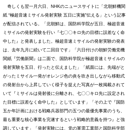
奇しくも翌一月六日、NHKのニュースサイトに「北朝鮮機関
紙 “極超音速ミサイル発射実験 五日に実施”伝える」という記事
が配信されている。「北朝鮮は、国防科学院が五日、極超音速
ミサイルの発射実験を行い『七〇〇キロ先の目標に誤差なく命
中した』と発表しました。極超音速ミサイルの発射実験の発表
は、去年九月に続いて二回目です」「六日付けの朝鮮労働党機
関紙『労働新聞』は二面で、国防科学院が極超音速ミサイルの
発射実験を五日、行ったと伝えました」「紙面には、先端がと
がったミサイル一発がオレンジ色の炎を吹き出しながら移動式
の発射台から上昇していく様子を捉えた写真が一枚掲載されて
いて『ミサイルは発射後に分離され、七〇〇キロ先に設定され
た目標に誤差なく命中した』としています」「その上で『国防
五か年計画における戦略兵器部門の五つの最優先事業のうち、
最も重要な核心事業を完遂するという戦略的意義を持つ』と強
調しています」「発射実験には、党の軍需工業部と国防科学部