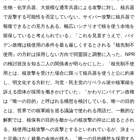
生物・化学兵器、大規模な通常兵器による攻撃に対し、核兵器
で反撃する可能性を否定していない。サイバー攻撃に核兵器で
報復できるとの見方もある。幅広いシナリオで核を使う余地を
留保していると考えられている」「これを見直すうえで、バイ
デン政権は核使用の条件を最も厳しくするとされる『核先制不
使用』の方針は採用しない方向で同盟国と調整に入った。NPR
の検討状況を知る二人の関係者が明らかにした」「核先制不使
用とは、核攻撃を受けた場合に限って核兵器を使うと公に約束
し、明文化する方針だ。与党・民主党のリベラル派や核軍縮を
訴える団体が採用を働きかけていた」「かわりにバイデン政権
は『唯一の目的』と呼ばれる構想を検討している。唯一の目的
とは、世界での核軍縮を巡る議論で使われる用語だ。一般的な
解釈では、核保有の目的を敵からの核攻撃の抑止に絞るとされ
る。核使用は核攻撃への反撃とするといわれているが、決まっ
た定義はなく裁量の余地が残る」「唯一の目的構想を採用する