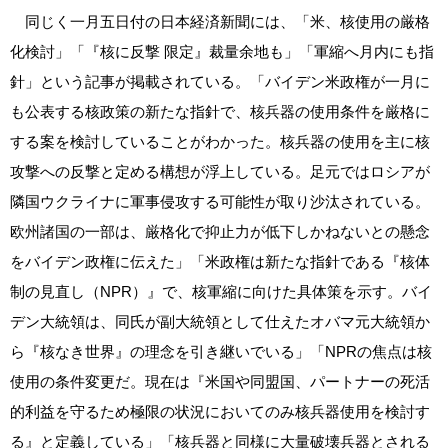
同じく一月五日付の日本経済新聞には、「米、核使用の厳格
化検討」「『核に反撃 限定』裁量余地も」「軍縮へ月内にも指
針」という記事が掲載されている。「バイデン米政権が一月に
も公表する核政策の新たな指針で、核兵器の使用条件を厳格に
する案を検討していることがわかった。核兵器の使用を主に核
攻撃への反撃と定める構想が浮上している。足元ではロシアが
隣国ウクライナに軍事侵攻する可能性が取り沙汰されている。
欧州諸国の一部は、厳格化で抑止力が低下しかねないとの懸念
をバイデン政権に伝えた」「米政権は新たな指針である『核体
制の見直し（NPR）』で、核軍縮に向けた具体策を示す。バイ
デン大統領は、同氏が副大統領として仕えたオバマ元大統領か
ら『核なき世界』の理念を引き継いでいる」「NPRの焦点は核
使用の条件変更だ。現在は『米国や同盟国、パートナーの死活
的利益を守るため極限の状況においてのみ核兵器使用を検討す
る』と定義している」「核兵器と同様に大量破壊兵器とされる