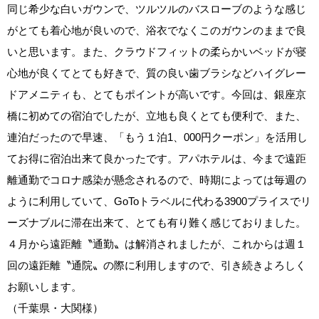
同じ希少な白いガウンで、ツルツルのバスローブのような感じ
がとても着心地が良いので、浴衣でなくこのガウンのままで良
いと思います。また、クラウドフィットの柔らかいベッドが寝
心地が良くてとても好きで、質の良い歯ブラシなどハイグレー
ドアメニティも、とてもポイントが高いです。今回は、銀座京
橋に初めての宿泊でしたが、立地も良くとても便利で、また、
連泊だったので早速、「もう１泊1、000円クーポン」を活用し
てお得に宿泊出来て良かったです。アパホテルは、今まで遠距
離通勤でコロナ感染が懸念されるので、時期によっては毎週の
ように利用していて、GoToトラベルに代わる3900プライスでリ
ーズナブルに滞在出来て、とても有り難く感じておりました。
４月から遠距離〝通勤〟は解消されましたが、これからは週１
回の遠距離〝通院〟の際に利用しますので、引き続きよろしく
お願いします。
（千葉県・大関様）