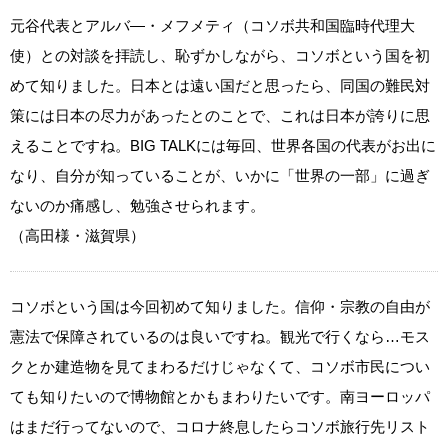
元谷代表とアルバ―・メフメティ（コソボ共和国臨時代理大
使）との対談を拝読し、恥ずかしながら、コソボという国を初
めて知りました。日本とは遠い国だと思ったら、同国の難民対
策には日本の尽力があったとのことで、これは日本が誇りに思
えることですね。BIG TALKには毎回、世界各国の代表がお出に
なり、自分が知っていることが、いかに「世界の一部」に過ぎ
ないのか痛感し、勉強させられます。
（高田様・滋賀県）
コソボという国は今回初めて知りました。信仰・宗教の自由が
憲法で保障されているのは良いですね。観光で行くなら…モス
クとか建造物を見てまわるだけじゃなくて、コソボ市民につい
ても知りたいので博物館とかもまわりたいです。南ヨーロッパ
はまだ行ってないので、コロナ終息したらコソボ旅行先リスト