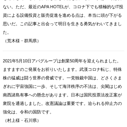
ない。ただ、最近のAPA HOTELが、コロナ下でも積極的なIT投
資による設備投資と販売促進を進める点は、本当に頭が下がる
思いだ。この記事と出会って明日を生きる勇気がわいてきまし
た。
（荒木様・群馬県）
2021年5月10日アパグループは創業50周年を迎えられました。
ますますのご発展をお祈りいたします。武漢コロナ転じ、特殊
株の猛威は闘う世界の脅威です。一党独裁中国は、どさくさま
ぎれに宇宙強国に一歩、そして海洋秩序の不法は、尖閣はじめ
南西諸島有事への懸念があります。日本は国民投票法改正案が
衆院を通過しました。改憲議論は重要です。迫られる抑止力の
強化は、令和の国防です。
（村上様・石川県）