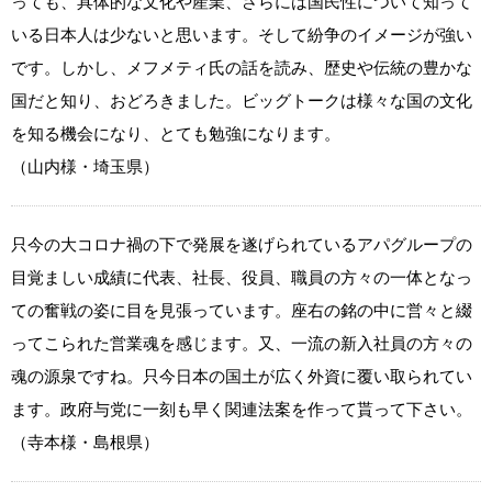
っても、具体的な文化や産業、さらには国民性について知って
いる日本人は少ないと思います。そして紛争のイメージが強い
です。しかし、メフメティ氏の話を読み、歴史や伝統の豊かな
国だと知り、おどろきました。ビッグトークは様々な国の文化
を知る機会になり、とても勉強になります。
（山内様・埼玉県）
只今の大コロナ禍の下で発展を遂げられているアパグループの
目覚ましい成績に代表、社長、役員、職員の方々の一体となっ
ての奮戦の姿に目を見張っています。座右の銘の中に営々と綴
ってこられた営業魂を感じます。又、一流の新入社員の方々の
魂の源泉ですね。只今日本の国土が広く外資に覆い取られてい
ます。政府与党に一刻も早く関連法案を作って貰って下さい。
（寺本様・島根県）