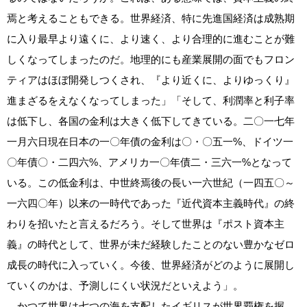
焉と考えることもできる。世界経済、特に先進国経済は成熟期
に入り最早より遠くに、より速く、より合理的に進むことが難
しくなってしまったのだ。地理的にも産業展開の面でもフロン
ティアはほぼ開発しつくされ、『より近くに、よりゆっくり』
進まざるをえなくなってしまった」「そして、利潤率と利子率
は低下し、各国の金利は大きく低下してきている。二〇一七年
一月六日現在日本の一〇年債の金利は〇・〇五一%、ドイツ一
〇年債〇・二四六%、アメリカ一〇年債二・三六一%となって
いる。この低金利は、中世終焉後の長い一六世紀（一四五〇～
一六四〇年）以来の一時代であった『近代資本主義時代』の終
わりを招いたと言えるだろう。そして世界は『ポスト資本主
義』の時代として、世界が未だ経験したことのない豊かなゼロ
成長の時代に入っていく。今後、世界経済がどのように展開し
ていくのかは、予測しにくい状況だといえよう」。
かつて世界は七つの海を支配したイギリスが世界覇権を握