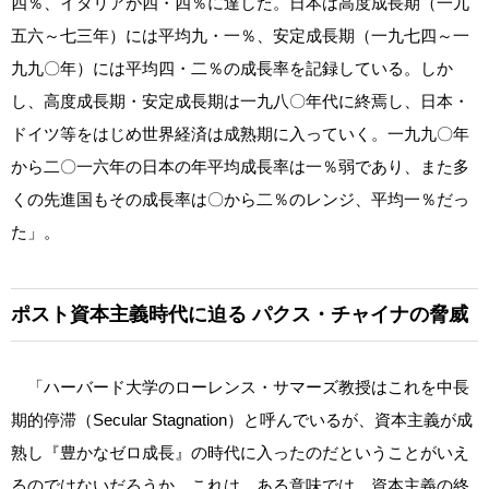
四％、イタリアが四・四％に達した。日本は高度成長期（一九
五六～七三年）には平均九・一％、安定成長期（一九七四～一
九九〇年）には平均四・二％の成長率を記録している。しか
し、高度成長期・安定成長期は一九八〇年代に終焉し、日本・
ドイツ等をはじめ世界経済は成熟期に入っていく。一九九〇年
から二〇一六年の日本の年平均成長率は一％弱であり、また多
くの先進国もその成長率は〇から二％のレンジ、平均一％だっ
た」。
ポスト資本主義時代に迫る
パクス・チャイナの脅威
「ハーバード大学のローレンス・サマーズ教授はこれを中長
期的停滞（Secular Stagnation）と呼んでいるが、資本主義が成
熟し『豊かなゼロ成長』の時代に入ったのだということがいえ
るのではないだろうか。これは、ある意味では、資本主義の終