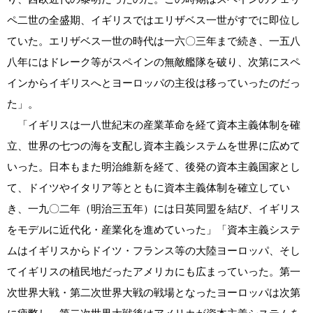
ペ二世の全盛期、イギリスではエリザベス一世がすでに即位し
ていた。エリザベス一世の時代は一六〇三年まで続き、一五八
八年にはドレーク等がスペインの無敵艦隊を破り、次第にスペ
インからイギリスへとヨーロッパの主役は移っていったのだっ
た」。
「イギリスは一八世紀末の産業革命を経て資本主義体制を確
立、世界の七つの海を支配し資本主義システムを世界に広めて
いった。日本もまた明治維新を経て、後発の資本主義国家とし
て、ドイツやイタリア等とともに資本主義体制を確立してい
き、一九〇二年（明治三五年）には日英同盟を結び、イギリス
をモデルに近代化・産業化を進めていった」「資本主義システ
ムはイギリスからドイツ・フランス等の大陸ヨーロッパ、そし
てイギリスの植民地だったアメリカにも広まっていった。第一
次世界大戦・第二次世界大戦の戦場となったヨーロッパは次第