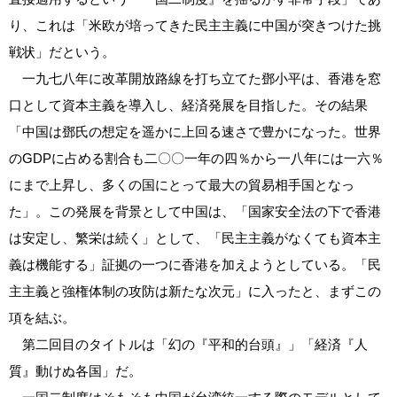
り、これは「米欧が培ってきた民主主義に中国が突きつけた挑
戦状」だという。
一九七八年に改革開放路線を打ち立てた鄧小平は、香港を窓
口として資本主義を導入し、経済発展を目指した。その結果
「中国は鄧氏の想定を遥かに上回る速さで豊かになった。世界
のGDPに占める割合も二〇〇一年の四％から一八年には一六％
にまで上昇し、多くの国にとって最大の貿易相手国となっ
た」。この発展を背景として中国は、「国家安全法の下で香港
は安定し、繁栄は続く」として、「民主主義がなくても資本主
義は機能する」証拠の一つに香港を加えようとしている。「民
主主義と強権体制の攻防は新たな次元」に入ったと、まずこの
項を結ぶ。
第二回目のタイトルは「幻の『平和的台頭』」「経済『人
質』動けぬ各国」だ。