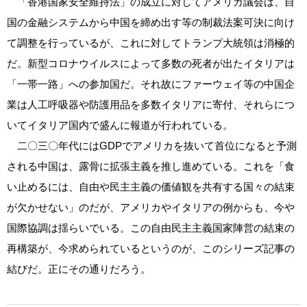
「香港国家安全維持法」の成立に対してアメリカ議会は、自
国の金融システムから中国を締め出す等の制裁法案可決に向け
て調整を行っているが、これに対してトランプ大統領は消極的
だ。新型コロナウイルスによって多数の死者が出たイタリアは
「一帯一路」への参加国だ。それ故にファーウェイ等の中国企
業は人工呼吸器や防護用品を多数イタリアに寄付、それらにつ
いてイタリア国内で盛んに報道が行われている。
二〇三〇年代にはGDPでアメリカを抜いて首位になると予測
される中国は、露骨に拡張主義を推し進めている。これを「食
い止めるには、自由や民主主義の価値観を共有する国々の結束
が欠かせない」のだが、アメリカやイタリアの例からも、今や
国際協調は揺らいでいる。この自由民主主義国家陣営の結束の
再構築が、今求められているというのが、このシリーズ記事の
結びだ。正にその通りだろう。