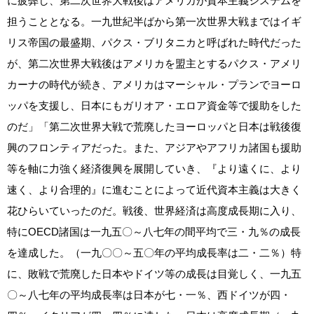
に疲弊し、第二次世界大戦後はアメリカが資本主義システムを
担うこととなる。一九世紀半ばから第一次世界大戦まではイギ
リス帝国の最盛期、パクス・ブリタニカと呼ばれた時代だった
が、第二次世界大戦後はアメリカを盟主とするパクス・アメリ
カーナの時代が続き、アメリカはマーシャル・プランでヨーロ
ッパを支援し、日本にもガリオア・エロア資金等で援助をした
のだ」「第二次世界大戦で荒廃したヨーロッパと日本は戦後復
興のフロンティアだった。また、アジアやアフリカ諸国も援助
等を軸に力強く経済復興を展開していき、『より遠くに、より
速く、より合理的』に進むことによって近代資本主義は大きく
花ひらいていったのだ。戦後、世界経済は高度成長期に入り、
特にOECD諸国は一九五〇～八七年の間平均で三・九％の成長
を達成した。（一九〇〇～五〇年の平均成長率は二・二％）特
に、敗戦で荒廃した日本やドイツ等の成長は目覚しく、一九五
〇～八七年の平均成長率は日本が七・一％、西ドイツが四・