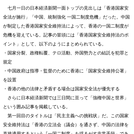
七月一日の日本経済新聞一面トップの見出しは「香港国家安
全法が施行」「中国、統制強化 一国二制度危機」だった。中国
が制定した香港国家安全維持法によって、香港の一国二制度が
危機を迎えている。記事の冒頭には「香港国家安全維持法のポ
イント」として、以下のようにまとめられている。
・国家分裂、政権転覆、テロ活動、外国勢力との結託を犯罪と
規定
・中国政府は指導・監督のために香港に「国家安全維持公署」
を設置
・香港の他の法律と矛盾する場合は国家安全法が優先する
さらに日本経済新聞では三日間に亘って「強権中国と世界」
という囲み記事を掲載している。
第一回目のタイトルは「民主主義への挑戦状」だ。この国家
安全維持法は「香港の立法会（議会）を通さず、中国の法律を
直接適用するという『一国二制度』を揺るがす非常手段」であ