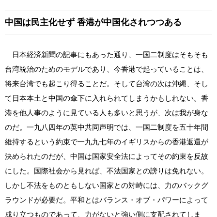
中国は民主化せず
香港が中国化されつつある
日本経済新聞の記事にもあった通り、一国二制度はそもそも
台湾統治のためのモデルであり、今香港で起っていることは、
将来台湾でも起こり得ることだ。そして台湾の次は沖縄、そし
て日本本土と中国の傘下に入れられてしまうかもしれない。香
港を他人事のように見ている人も多いと思うが、次は我が身な
のだ。一九八四年の英中共同声明では、一国二制度を五十年間
維持するという約束で一九九七年のイギリスからの香港返還が
決められたのだが、中国は国家安全法によってその約束を反故
にした。国際社会から見れば、不法国家との謗りは免れない。
しかし不法をものともしない国家との対峙には、力のバックグ
ラウンドが必要だ。平和とはバランス・オブ・パワーによって
成り立つものであって、力がないと強い側に支配されてしま