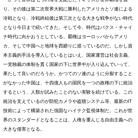
り、その後は第二次世界大戦に勝利したアメリカとソ連による
冷戦となり、冷戦終結後は第三次となる大きな戦争がない時代
となり今日まで続いてきた。そして今、時代はパクス・チャイ
ナ時代に向かおうとしている。覇権はヨーロッパからアメリ
カ、そして中国へと地球を西廻りに巡っているのだ。しかし資
本主義的手法を導入しているとはいえ、国家運営は社会主義、
一党独裁の体制を貫く国家の下に世界中が入り込んでいって、
果たして良いのだろうか。かつてのソ連のように分裂すること
がなかった中国は、十四億人もの国民を一つの政権の下に統治
するという、人類が試みたことのない実験を続けている。この
統治を支えているのが防犯カメラや盗聴システム等、最新のIT
技術によって構築された強固なハイテク監視体制だ。これが世
界のスタンダードとなることは、人権を重んじる自由主義への
大きな侵害となる。