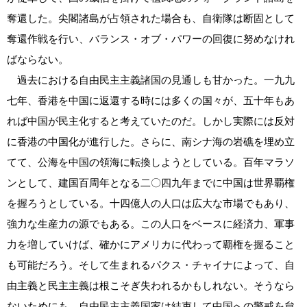
奪還した。尖閣諸島が占領された場合も、自衛隊は断固として
奪還作戦を行い、バランス・オブ・パワーの回復に努めなけれ
ばならない。
過去における自由民主主義諸国の見通しも甘かった。一九九
七年、香港を中国に返還する時には多くの国々が、五十年もあ
れば中国が民主化すると考えていたのだ。しかし実際には反対
に香港の中国化が進行した。さらに、南シナ海の岩礁を埋め立
てて、公海を中国の領海に転換しようとしている。百年マラソ
ンとして、建国百周年となる二〇四九年までに中国は世界覇権
を握ろうとしている。十四億人の人口は広大な市場でもあり、
強力な生産力の源でもある。この人口をベースに経済力、軍事
力を増していけば、確かにアメリカに代わって覇権を握ること
も可能だろう。そして生まれるパクス・チャイナによって、自
由主義と民主主義は根こそぎ失われるかもしれない。そうなら
ないためにも、自由民主主義国家は結束して中国への警戒を怠