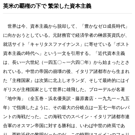
英米の覇権の下で
繁栄した資本主義
世界は今、資本主義から脱却して、「豊かなゼロ成長時代」
に向かおうとしている。元財務官で経済学者の榊原英資氏が、
就活サイト「キャリタスファイナンス」に寄せている「ポスト
資本主義の時代へ」という一文を引用する。「近代資本主義
は、長い一六世紀（一四五〇～一六四〇年）から始まったとさ
れている。中世の帝国の崩壊の後、イタリア諸都市から生まれ
た『主権国家』は次第に北上しオランダ、そして最終的にはイ
ギリスが主権国家として世界に雄飛した。ブローデルが名著
「地中海」（全五巻・浜名優美訳・藤原書店・一九九一～九五
年）で指摘したように、その最大の分岐点は一五七一年のレパ
ントの海戦だった。この海戦でのスペイン・イタリア諸都市連
合軍のオスマン帝国に対する勝利は、いわば中世の終焉であ
り、西欧近代の黎明だったのだ。この時期はスペインのフェリ