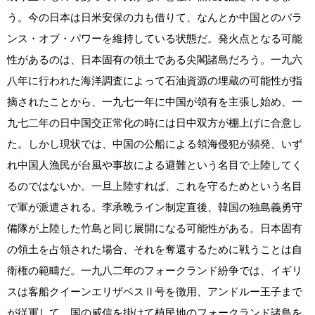
う。今の日本は日米安保の力も借りて、なんとか中国とのバラ
ンス・オブ・パワーを維持している状態だ。発火点となる可能
性があるのは、日本固有の領土である尖閣諸島だろう。一九六
八年に行われた海洋調査によって石油資源の埋蔵の可能性が指
摘されたことから、一九七一年に中国が領有を主張し始め、一
九七二年の日中国交正常化の時には日中双方が棚上げに合意し
た。しかし現状では、中国の公船による領海侵犯が頻発、いず
れ中国人漁民が台風や事故による避難という名目で上陸してく
るのではないか。一旦上陸すれば、これを守るためという名目
で軍が派遣される。李承晩ライン制定直後、韓国の独島義勇守
備隊が上陸した竹島と同じ展開になる可能性がある。日本固有
の領土を占領された場合、それを奪還するために戦うことは自
衛権の範疇だ。一九八二年のフォークランド紛争では、イギリ
スは客船クイーンエリザベスⅡ号を徴用、アンドルー王子まで
が従軍して、国の威信を掛けて植民地のフォークランド諸島を