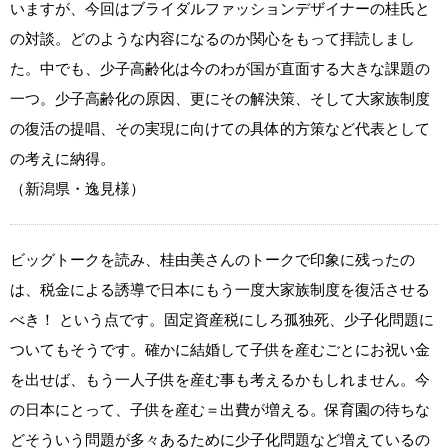
いますが、今回はブライダルファッションデザイナーの桂氏と
の対談。どのような内容になるのか関心をもって拝読しまし
た。中でも、少子高齢化は今のわが国が直面する大きな課題の
一つ。少子高齢化の原因、更にその解決策、そして大家族制度
の復活の提唱、その実現に向けての具体的方策など代表として
の考えに納得。
（新潟県・逸見様）
ビッグトークを読み、桂由美さんのトークで印象に残ったの
は、税金による誘導で日本にもう一度大家族制度を復活させる
べき！ という点です。固定資産税にしろ孤独死、少子化問題に
ついてもそうです。確かに結婚して子供を産むごとにお祝い金
を出せば、もう一人子供を産む事も考えるかもしれません。今
の日本にとって、子供を産む＝出費が増える。保育園の待ちな
どそういう問題が多々あるために少子化問題など増えているの