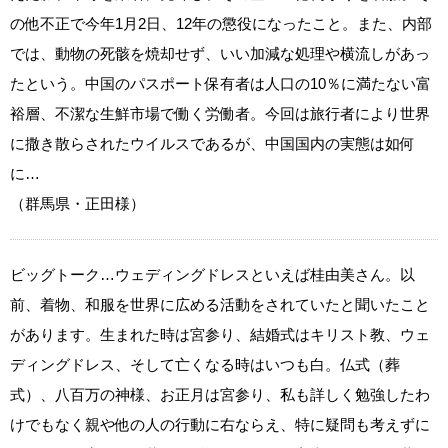
の他不正で今年1月2日、12年の懲役になったこと。また、内部
では、動物の死骸を焼却せず、いい加減な処理や横流しがあっ
たという。中国のパスポート保有者は人口の10％に満たない富
裕層、不潔な生鮮市場で働く労働者。今回は旅行者により世界
に撒き散らされたウイルスであるが、中国国内の実態は如何
に…
（群馬県・正田様）
ビッグトーク…ウェディングドレスといえば桂由美さん。以
前、着物、和服を世界に広める活動をされていたと聞いたこと
があります。生まれた時は宮参り、結婚式はキリスト教、ウェ
ディングドレス、そして亡くなる時はいつも白。仏式（葬
式）、八百万の神様、お正月は宮参り、私も詳しく勉強したわ
けでもなく親や他の人の行動に右ならえ、特に疑問も考えずに