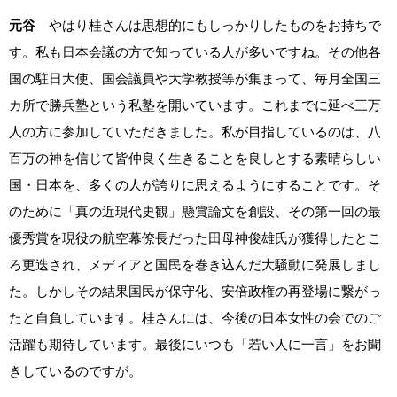
元谷
やはり桂さんは思想的にもしっかりしたものをお持ちで
す。私も日本会議の方で知っている人が多いですね。その他各
国の駐日大使、国会議員や大学教授等が集まって、毎月全国三
カ所で勝兵塾という私塾を開いています。これまでに延べ三万
人の方に参加していただきました。私が目指しているのは、八
百万の神を信じて皆仲良く生きることを良しとする素晴らしい
国・日本を、多くの人が誇りに思えるようにすることです。そ
のために「真の近現代史観」懸賞論文を創設、その第一回の最
優秀賞を現役の航空幕僚長だった田母神俊雄氏が獲得したとこ
ろ更迭され、メディアと国民を巻き込んだ大騒動に発展しまし
た。しかしその結果国民が保守化、安倍政権の再登場に繋がっ
たと自負しています。桂さんには、今後の日本女性の会でのご
活躍も期待しています。最後にいつも「若い人に一言」をお聞
きしているのですが。