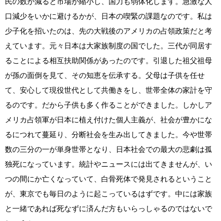
民の数が減ると市場が縮小し、国力も弱体化します。急激な人
口減少をいかに避けるかが、日本の喫緊の課題なのです。私は
少子化を招いたのは、先の大戦後のアメリカの占領政策だと考
えています。元々日本は大家族制度の国でした。三代が同居す
ることによる相互扶助関係があったのです。引退した祖父祖母
が孫の面倒を見て、その知恵を伝承する。父母は子供を任せ
て、安心して現役世代として共働きをし、世帯全体の家計を守
るのです。だから子供も多く作ることができました。しかしア
メリカ占領軍が日本に植え付けた個人主義が、社会が豊かにな
るにつれて蔓延り、分断社会を生み出してきました。今や世帯
数の三分の一が単身世帯となり、日本社会での最大の悲劇は孤
独死になっています。統計やニュースには出てきませんが、い
つの間にか亡くなっていて、白骨死体で発見されるということ
が、東京でも毎日のように起こっているはずです。中には家族
と一緒であれば死なずに済んだ方もいらっしゃるのではないで