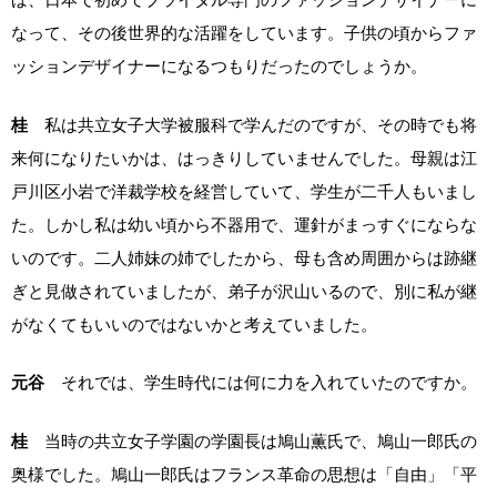
なって、その後世界的な活躍をしています。子供の頃からファ
ッションデザイナーになるつもりだったのでしょうか。
桂
私は共立女子大学被服科で学んだのですが、その時でも将
来何になりたいかは、はっきりしていませんでした。母親は江
戸川区小岩で洋裁学校を経営していて、学生が二千人もいまし
た。しかし私は幼い頃から不器用で、運針がまっすぐにならな
いのです。二人姉妹の姉でしたから、母も含め周囲からは跡継
ぎと見做されていましたが、弟子が沢山いるので、別に私が継
がなくてもいいのではないかと考えていました。
元谷
それでは、学生時代には何に力を入れていたのですか。
桂
当時の共立女子学園の学園長は鳩山薫氏で、鳩山一郎氏の
奥様でした。鳩山一郎氏はフランス革命の思想は「自由」「平