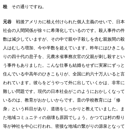
桂
その通りですね。
元谷
戦後アメリカに植え付けられた個人主義のせいで、日本
社会の人間関係が徐々に希薄化しているのです。殺人事件の件
数は減少していますが、その中で親や子殺しを含む親族間の殺
人はむしろ増加、今や半数を超えています。昨年にはひきこも
りの四十代の息子を、元農水省事務次官の父親が刺し殺すとい
う事件もありました。こんな仕事も結婚もせずに実家にずっと
住んでいる中高年のひきこもりが、全国に約六十万人いると言
われています。彼らをどうやって外に出していくかは、非常に
難しい問題です。現代の日本社会がこのようにおかしくなって
いるのは、教育がおかしいからです。昔の学校教育には「修
身」という科目があり、道徳をしっかりと教えていました。ま
た地域コミュニティの崩壊も原因でしょう。かつては村の祭り
等が神社を中心に行われ、密接な地域の繋がりの源泉となって