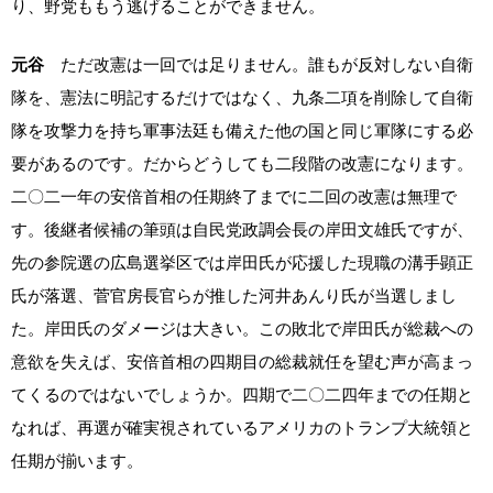
り、野党ももう逃げることができません。
元谷
ただ改憲は一回では足りません。誰もが反対しない自衛
隊を、憲法に明記するだけではなく、九条二項を削除して自衛
隊を攻撃力を持ち軍事法廷も備えた他の国と同じ軍隊にする必
要があるのです。だからどうしても二段階の改憲になります。
二〇二一年の安倍首相の任期終了までに二回の改憲は無理で
す。後継者候補の筆頭は自民党政調会長の岸田文雄氏ですが、
先の参院選の広島選挙区では岸田氏が応援した現職の溝手顕正
氏が落選、菅官房長官らが推した河井あんり氏が当選しまし
た。岸田氏のダメージは大きい。この敗北で岸田氏が総裁への
意欲を失えば、安倍首相の四期目の総裁就任を望む声が高まっ
てくるのではないでしょうか。四期で二〇二四年までの任期と
なれば、再選が確実視されているアメリカのトランプ大統領と
任期が揃います。