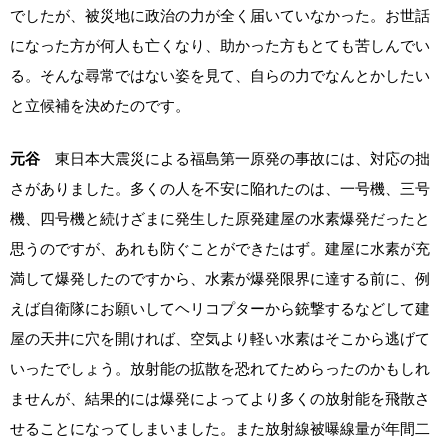
でしたが、被災地に政治の力が全く届いていなかった。お世話
になった方が何人も亡くなり、助かった方もとても苦しんでい
る。そんな尋常ではない姿を見て、自らの力でなんとかしたい
と立候補を決めたのです。
元谷
東日本大震災による福島第一原発の事故には、対応の拙
さがありました。多くの人を不安に陥れたのは、一号機、三号
機、四号機と続けざまに発生した原発建屋の水素爆発だったと
思うのですが、あれも防ぐことができたはず。建屋に水素が充
満して爆発したのですから、水素が爆発限界に達する前に、例
えば自衛隊にお願いしてヘリコプターから銃撃するなどして建
屋の天井に穴を開ければ、空気より軽い水素はそこから逃げて
いったでしょう。放射能の拡散を恐れてためらったのかもしれ
ませんが、結果的には爆発によってより多くの放射能を飛散さ
せることになってしまいました。また放射線被曝線量が年間二