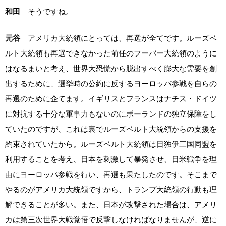
和田
そうですね。
元谷
アメリカ大統領にとっては、再選が全てです。ルーズベ
ルト大統領も再選できなかった前任のフーバー大統領のように
はなるまいと考え、世界大恐慌から脱出すべく膨大な需要を創
出するために、選挙時の公約に反するヨーロッパ参戦を自らの
再選のために企てます。イギリスとフランスはナチス・ドイツ
に対抗する十分な軍事力もないのにポーランドの独立保障をし
ていたのですが、これは裏でルーズベルト大統領からの支援を
約束されていたから。ルーズベルト大統領は日独伊三国同盟を
利用することを考え、日本を刺激して暴発させ、日米戦争を理
由にヨーロッパ参戦を行い、再選も果たしたのです。そこまで
やるのがアメリカ大統領ですから、トランプ大統領の行動も理
解できることが多い。また、日本が攻撃された場合は、アメリ
カは第三次世界大戦覚悟で反撃しなければなりませんが、逆に