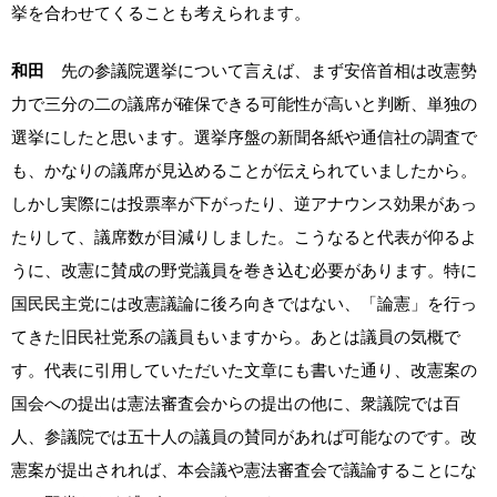
挙を合わせてくることも考えられます。
和田
先の参議院選挙について言えば、まず安倍首相は改憲勢
力で三分の二の議席が確保できる可能性が高いと判断、単独の
選挙にしたと思います。選挙序盤の新聞各紙や通信社の調査で
も、かなりの議席が見込めることが伝えられていましたから。
しかし実際には投票率が下がったり、逆アナウンス効果があっ
たりして、議席数が目減りしました。こうなると代表が仰るよ
うに、改憲に賛成の野党議員を巻き込む必要があります。特に
国民民主党には改憲議論に後ろ向きではない、「論憲」を行っ
てきた旧民社党系の議員もいますから。あとは議員の気概で
す。代表に引用していただいた文章にも書いた通り、改憲案の
国会への提出は憲法審査会からの提出の他に、衆議院では百
人、参議院では五十人の議員の賛同があれば可能なのです。改
憲案が提出されれば、本会議や憲法審査会で議論することにな