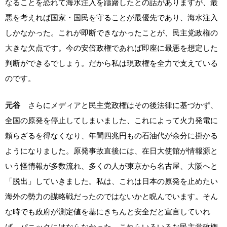
なることを恐れて海水注入を躊躇したとの話がありますが、最
悪を考えれば国家・国民を守ることが最優先であり、海水注入
しかなかった。これが即断できなかったことが、民主党政権の
大きな欠点です。今の安倍政権であれば即座に最悪を想定した
判断ができるでしょう。だから私は現政権を全力で支えている
のです。
元谷
さらにメディアと民主党政権はその後法律に基づかず、
全国の原発を停止してしまいました、これによって火力発電に
頼らざるを得なくなり、年間四兆円もの石油代が余分に掛かる
ようになりました。原発事故直後には、在日大使館が情報源と
いう怪情報が多数流れ、多くの人が東京から名古屋、大阪へと
「脱出」していきました。私は、これは日本の原発を止めたい
海外の勢力の謀略戦だったのではないかと睨んでいます。そん
な時でも政府が測定値を基にきちんと安全だと宣言していれ
ば、パニックにはならなかった。これらいろいろな民主党政権