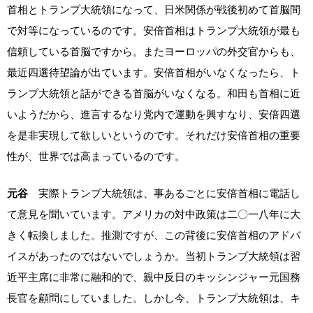
首相とトランプ大統領になって、日米関係が戦後初めて首脳間
で対等になっているのです。安倍首相はトランプ大統領が最も
信頼している首脳ですから。またヨーロッパの外交官からも、
最近四選待望論が出ています。安倍首相がいなくなったら、ト
ランプ大統領と話ができる首脳がいなくなる。和田も首相に近
いようだから、進言するなり党内で運動を興すなり、安倍四選
を是非実現して欲しいというのです。それだけ安倍首相の重要
性が、世界では高まっているのです。
元谷
実際トランプ大統領は、事あるごとに安倍首相に電話し
て意見を聞いています。アメリカの対中政策は二〇一八年に大
きく転換しました。推測ですが、この背後に安倍首相のアドバ
イスがあったのではないでしょうか。当初トランプ大統領は習
近平主席に非常に融和的で、親中反日のキッシンジャー元国務
長官を顧問にしていました。しかし今、トランプ大統領は、キ