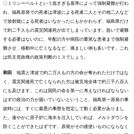
〇ミリシーベルトという低すぎる基準によって強制避難が行わ
れ、福島原発での死者は津波による死者二人とその他二人など
で放射能による死者はいなかったにもかかわらず、福島県だけ
で約二千人もの震災関連死が出てしまっています。急いで避難
する必要はないのに、年配の方や病院の重篤な患者まで強制避
難させ、移動中に亡くなるなど、痛ましい例も多いです。これ
は民主党政権の政策判断のミスでしょう。
和田
地震と津波で約二万人もの方の命が奪われただけではな
く、震災関連死で亡くなられた方は被災地全体で約三千八百人
にも及びます。これは国民の命を第一に考えなければならない
はずの政治の力が届いていないということ。福島第一原発の事
故時には、すぐに最悪の事態を想定して動く必要がありまし
た。速やかに原子炉に海水を注入していれば、メルトダウンを
防ぐことができたはずです。原発がその後使いものにならなく