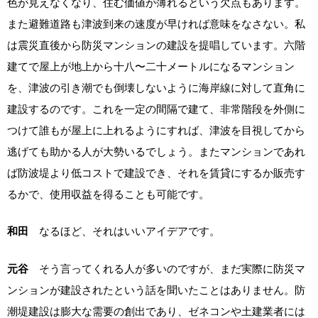
色が見えなくなり、住む価値が薄れるという欠点もあります。
また避難道路も津波到来の速度が早ければ意味をなさない。私
は震災直後から防災マンションの建設を提唱しています。六階
建てで屋上が地上から十八〜二十メートルになるマンション
を、津波の引き潮でも倒壊しないように海岸線に対して直角に
建設するのです。これを一定の間隔で建て、非常階段を外側に
つけて誰もが屋上に上れるようにすれば、津波を目視してから
逃げても助かる人が大勢いるでしょう。またマンションであれ
ば防波堤より低コストで建設でき、それを賃貸にするか販売す
るかで、使用収益を得ることも可能です。
和田
なるほど、それはいいアイデアです。
元谷
そう言ってくれる人が多いのですが、まだ実際に防災マ
ンションが建設されたという話を聞いたことはありません。防
潮堤建設は膨大な需要の創出であり、ゼネコンや土建業者には