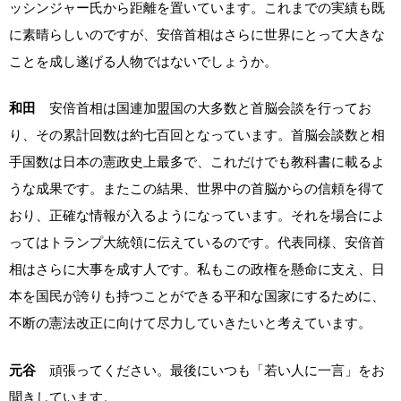
ッシンジャー氏から距離を置いています。これまでの実績も既
に素晴らしいのですが、安倍首相はさらに世界にとって大きな
ことを成し遂げる人物ではないでしょうか。
和田
安倍首相は国連加盟国の大多数と首脳会談を行ってお
り、その累計回数は約七百回となっています。首脳会談数と相
手国数は日本の憲政史上最多で、これだけでも教科書に載るよ
うな成果です。またこの結果、世界中の首脳からの信頼を得て
おり、正確な情報が入るようになっています。それを場合によ
ってはトランプ大統領に伝えているのです。代表同様、安倍首
相はさらに大事を成す人です。私もこの政権を懸命に支え、日
本を国民が誇りも持つことができる平和な国家にするために、
不断の憲法改正に向けて尽力していきたいと考えています。
元谷
頑張ってください。最後にいつも「若い人に一言」をお
聞きしています。