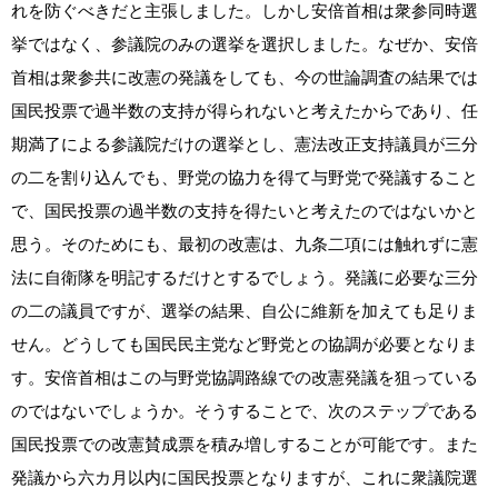
れを防ぐべきだと主張しました。しかし安倍首相は衆参同時選
挙ではなく、参議院のみの選挙を選択しました。なぜか、安倍
首相は衆参共に改憲の発議をしても、今の世論調査の結果では
国民投票で過半数の支持が得られないと考えたからであり、任
期満了による参議院だけの選挙とし、憲法改正支持議員が三分
の二を割り込んでも、野党の協力を得て与野党で発議すること
で、国民投票の過半数の支持を得たいと考えたのではないかと
思う。そのためにも、最初の改憲は、九条二項には触れずに憲
法に自衛隊を明記するだけとするでしょう。発議に必要な三分
の二の議員ですが、選挙の結果、自公に維新を加えても足りま
せん。どうしても国民民主党など野党との協調が必要となりま
す。安倍首相はこの与野党協調路線での改憲発議を狙っている
のではないでしょうか。そうすることで、次のステップである
国民投票での改憲賛成票を積み増しすることが可能です。また
発議から六カ月以内に国民投票となりますが、これに衆議院選