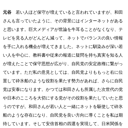
元谷
若い人ほど保守が増えていると言われていますが、和田
さんも言っていたように、その背景にはインターネットがある
と思います。巨大メディアが世論を牛耳ることがなくなり、テ
レビを見る人がどんどん減って、ネットでバランスの良い情報
を手に入れる機会が増えてきました。ネットに馴染みが深い若
い人を中心に、教科書や従来の報道に疑問を持ち真実を知る人
が増えたことで保守思想が広がり、自民党の安定政権に繋がっ
ています。ただ私の意見としては、自民党よりももっと右に位
置して砕氷船のような役割を果たす勢力があれば、さらに自民
党は安泰になります。かつては和田さんも所属した次世代の党
や日本のこころを大切にする党がその役割を果たしていたと思
うのですが。和田さんが若い人と一緒にネットを駆使して砕氷
船のような存在になり、自民党を良い方向に導くことを私は期
待しています。そして安倍首相の四選を実現して、日米関係を