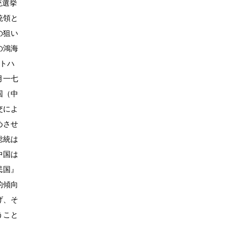
統選挙
統領と
の狙い
の鴻海
イトハ
月一七
国（中
交によ
めさせ
総統は
中国は
民国』
的傾向
げ、そ
うこと