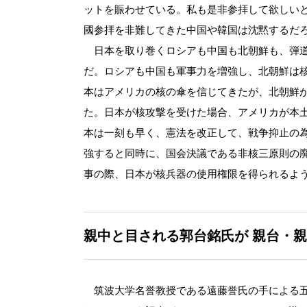
ットを賑わせている。私も是非参拝して欲しい
國参拝を非難してきた中国や韓国は沈黙するだ
日本を取り巻くロシアも中国も北朝鮮も、弾道
だ。ロシアも中国も軍事力を増強し、北朝鮮は
本はアメリカの核の傘を信じてきたが、北朝鮮
た。日本が核攻撃を受けた場合、アメリカが本
本は一刻も早く、憲法を改正して、戦争抑止の
強すると同時に、国会決議である非核三原則の
事の際、日本が核兵器の使用権限を得られるよ
親中と目される郭台銘氏が
親台・親
筑波大学名誉教授である遠藤誉氏の手による五