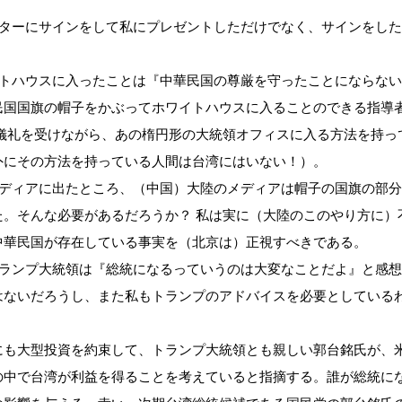
スターにサインをして私にプレゼントしただけでなく、サインをし
イトハウスに入ったことは『中華民国の尊厳を守ったことにならない
民国国旗の帽子をかぶってホワイトハウスに入ることのできる指導
儀礼を受けながら、あの楕円形の大統領オフィスに入る方法を持っ
外にその方法を持っている人間は台湾にはいない！）。
メディアに出たところ、（中国）大陸のメディアは帽子の国旗の部
。そんな必要があるだろうか？ 私は実に（大陸のこのやり方に）
中華民国が存在している事実を（北京は）正視すべきである。
トランプ大統領は『総統になるっていうのは大変なことだよ』と感
はないだろうし、また私もトランプのアドバイスを必要としている
も大型投資を約束して、トランプ大統領とも親しい郭台銘氏が、
の中で台湾が利益を得ることを考えていると指摘する。誰が総統に