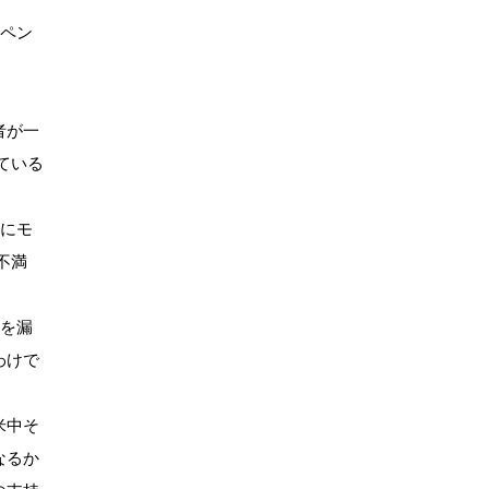
たペン
者が一
ている
分にモ
不満
想を漏
わけで
米中そ
なるか