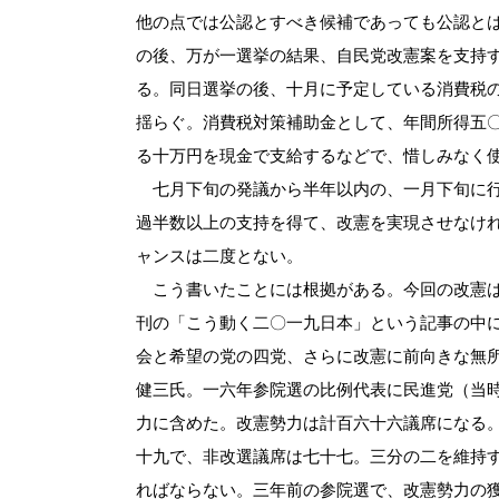
他の点では公認とすべき候補であっても公認と
の後、万が一選挙の結果、自民党改憲案を支持
る。同日選挙の後、十月に予定している消費税
揺らぐ。消費税対策補助金として、年間所得五
る十万円を現金で支給するなどで、惜しみなく
七月下旬の発議から半年以内の、一月下旬に行
過半数以上の支持を得て、改憲を実現させなけ
ャンスは二度とない。
こう書いたことには根拠がある。今回の改憲は
刊の「こう動く二〇一九日本」という記事の中
会と希望の党の四党、さらに改憲に前向きな無
健三氏。一六年参院選の比例代表に民進党（当
力に含めた。改憲勢力は計百六十六議席になる
十九で、非改選議席は七十七。三分の二を維持
ればならない。三年前の参院選で、改憲勢力の