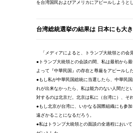
を台湾国民およびアメリカにアピールしようと
台湾総統選挙の結果は
日本にも大き
「メディアによると、トランプ大統領との会見
●トランプ大統領との会談の間、私は最初から
よって『中華民国』の存在と尊厳をアピールし
●もし私が中華民国総統に当選したら、中華民
れが出来なかったら、私は能力のない人間だと
対するのは北京だ。北京は私に（台湾に）、そ
●もし北京が台湾に、いかなる国際組織にも参
遠ざかることになるだろう。
●私はトランプ大統領との面談の全過程におい
ゼントした。