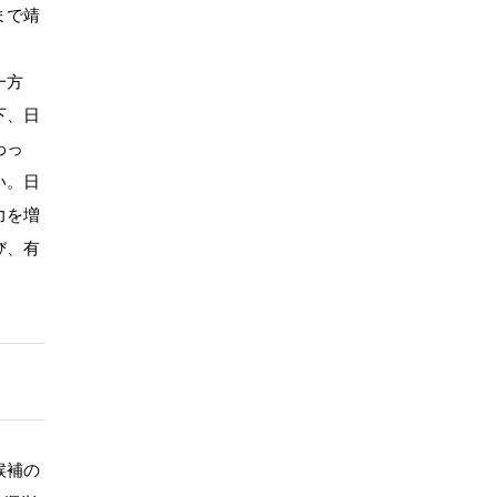
まで靖
一方
下、日
わっ
い。日
力を増
び、有
候補の