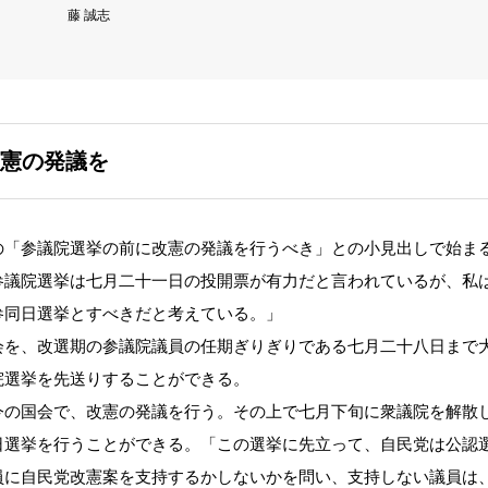
藤 誠志
憲の発議を
セイの「参議院選挙の前に改憲の発議を行うべき」との小見出しで始ま
参議院選挙は七月二十一日の投開票が有力だと言われているが、私
参同日選挙とすべきだと考えている。」
を、改選期の参議院議員の任期ぎりぎりである七月二十八日まで
院選挙を先送りすることができる。
今の国会で、改憲の発議を行う。その上で七月下旬に衆議院を解散
日選挙を行うことができる。「この選挙に先立って、自民党は公認
員に自民党改憲案を支持するかしないかを問い、支持しない議員は