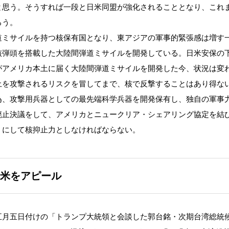
と思う。そうすれば一段と日米同盟が強化されることとなり、これ
ろう。
ミサイルを持つ核保有国となり、東アジアの軍事的緊張感は増す
核弾頭を搭載した大陸間弾道ミサイルを開発している。日米安保の
がアメリカ本土に届く大陸間弾道ミサイルを開発した今、状況は変
土を攻撃されるリスクを冒してまで、核で反撃することはあり得な
為、攻撃用兵器としての最先端科学兵器を開発保有し、独自の軍事
廃止決議をして、アメリカとニュークリア・シェアリング協定を結
うにして核抑止力としなければならない。
米をアピール
月五日付けの「トランプ大統領と会談した郭台銘・次期台湾総統