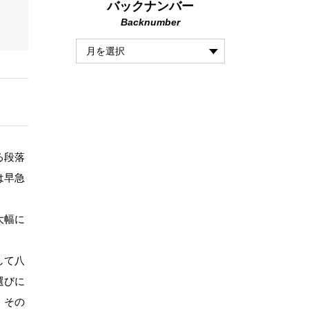
バックナンバー
Backnumber
る段落
は早急
大幅に
して八
選びに
、その