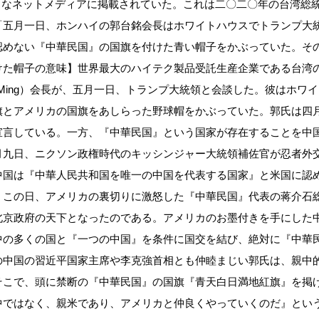
様々なネットメディアに掲載されていた。これは二〇二〇年の台湾総
「五月一日、ホンハイの郭台銘会長はホワイトハウスでトランプ大
認めない『中華民国』の国旗を付けた青い帽子をかぶっていた。そ
けた帽子の意味】世界最大のハイテク製品受託生産企業である台湾
aiMing）会長が、五月一日、トランプ大統領と会談した。彼はホワ
旗とアメリカの国旗をあしらった野球帽をかぶっていた。郭氏は四
宣言している。一方、『中華民国』という国家が存在することを中
月九日、ニクソン政権時代のキッシンジャー大統領補佐官が忍者外
中国は『中華人民共和国を唯一の中国を代表する国家』と米国に認
。この日、アメリカの裏切りに激怒した『中華民国』代表の蒋介石
北京政府の天下となったのである。アメリカのお墨付きを手にした
中の多くの国と『一つの中国』を条件に国交を結び、絶対に『中華
の中国の習近平国家主席や李克強首相とも仲睦まじい郭氏は、親中
そこで、頭に禁断の『中華民国』の国旗『青天白日満地紅旗』を掲
中ではなく、親米であり、アメリカと仲良くやっていくのだ』とい