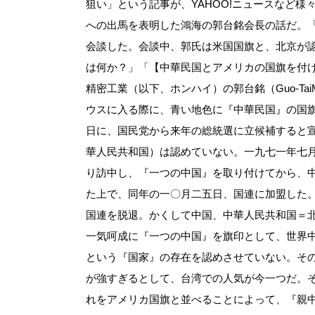
狙い」という記事が、YAHOO!ニュースなど
への出馬を表明した鴻海の郭台銘会長の話だ。
会談した。会談中、郭氏は米国国旗と、北京が
は何か？」「【中華民国とアメリカの国旗を付
精密工業（以下、ホンハイ）の郭台銘（Guo‐T
ウスに入る際に、青い地色に『中華民国』の国
日に、国民党から来年の総統選に立候補すると
華人民共和国）は認めていない。一九七一年七
り訪中し、『一つの中国』を取り付けてから、
た上で、同年の一〇月二五日、国連に加盟した
国連を脱退。かくして中国、中華人民共和国＝
一気呵成に『一つの中国』を旗印として、世界
という『国家』の存在を認めさせていない。そ
が強すぎるとして、台湾での人気が今一つだ。
れをアメリカ国旗と並べることによって、『親