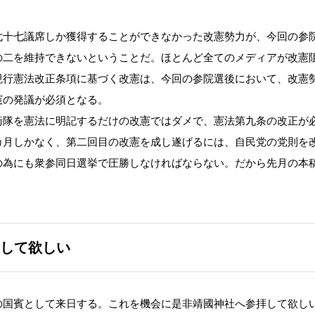
十七議席しか獲得することができなかった改憲勢力が、今回の参
の二を維持できないということだ。ほとんど全てのメディアが改憲
現行憲法改正条項に基づく改憲は、今回の参院選後において、改憲
憲の発議が必須となる。
隊を憲法に明記するだけの改憲ではダメで、憲法第九条の改正が
カ月しかなく、第二回目の改憲を成し遂げるには、自民党の党則を
の為にも衆参同日選挙で圧勝しなければならない。だから先月の本
して欲しい
国賓として来日する。これを機会に是非靖國神社へ参拝して欲し