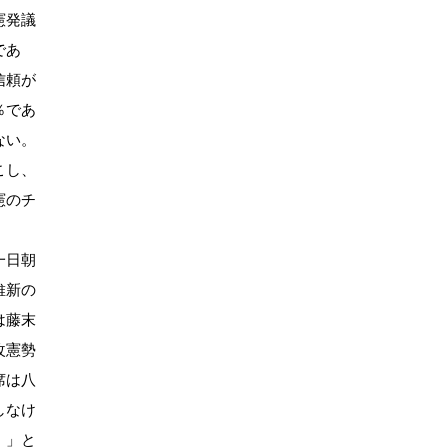
憲発議
であ
信頼が
％であ
ない。
こし、
憲のチ
一日朝
維新の
は藤末
改憲勢
席は八
しなけ
。」と