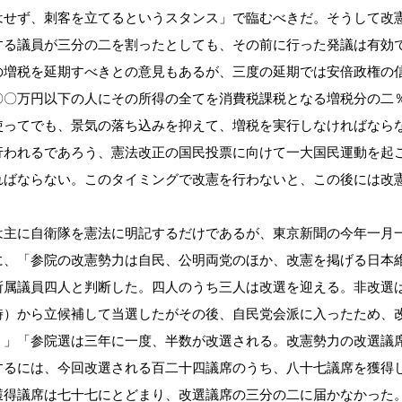
はせず、刺客を立てるというスタンス」で臨むべきだ。そうして改
する議員が三分の二を割ったとしても、その前に行った発議は有効
の増税を延期すべきとの意見もあるが、三度の延期では安倍政権の
〇〇万円以下の人にその所得の全てを消費税課税となる増税分の二
使ってでも、景気の落ち込みを抑えて、増税を実行しなければなら
われるであろう、憲法改正の国民投票に向けて一大国民運動を起
ればならない。このタイミングで改憲を行わないと、この後には改
主に自衛隊を憲法に明記するだけであるが、東京新聞の今年一月
に、「参院の改憲勢力は自民、公明両党のほか、改憲を掲げる日本
所属議員四人と判断した。四人のうち三人は改選を迎える。非改選
時）から立候補して当選したがその後、自民党会派に入ったため、
。」「参院選は三年に一度、半数が改選される。改憲勢力の改選議
するには、今回改選される百二十四議席のうち、八十七議席を獲得
獲得議席は七十七にとどまり、改選議席の三分の二に届かなかった