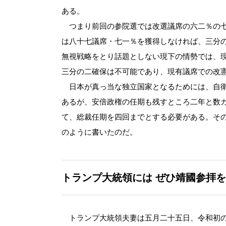
ある。
つまり前回の参院選では改選議席の六二％の七
は八十七議席・七一％を獲得しなければ、三分
無視戦略をとり話題としない現下の情勢では、
三分の二確保は不可能であり、現有議席での改
日本が真っ当な独立国家となるためには、自衛
あるが、安倍政権の任期も残すところ二年と数
て、総裁任期を四回までとする必要がある。そ
のように書いたのだ。
トランプ大統領には
ぜひ靖國参拝を
トランプ大統領夫妻は五月二十五日、令和初の