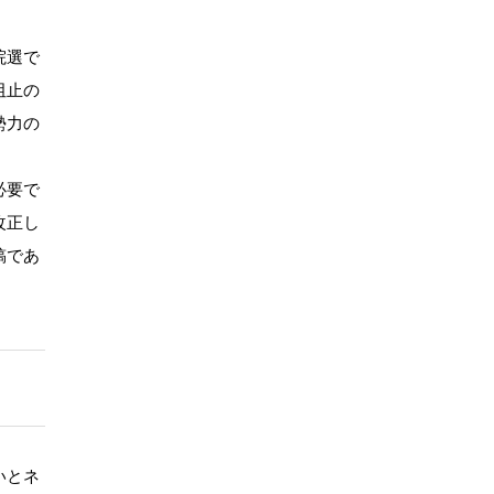
院選で
阻止の
勢力の
必要で
改正し
稿であ
いとネ