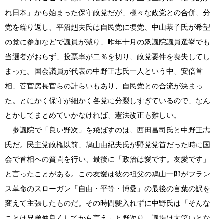
れ日本」から始まった保守政党だが、様々な政党との合併、分
党を繰り返し、平沼赳夫氏は自民党に復党、中山恭子氏が希望
の党に参加などで議員が減り、昨年十月の衆議院議員選挙でも
当選者がおらず、投票率が二％を切り、政党要件を喪失してし
まった。国会議員が代表の中野正志氏一人という中、安倍首
相、菅官房長官らの計らいもあり、自民党との合流が決まっ
た。とにかく保守が細かく各党に分裂しすぎているので、なん
とかしてまとめていかなければ、憲法改正も難しい。
参議院で「良い野次」を飛ばすのは、西田昌司氏と中野正志
氏だ。民主党政権以前、鳩山由紀夫氏が野党党首だった時に国
会で首相への質問を行い、最後に「政治は愛です。友愛です」
と言ったことがある。この友愛は彼の祖父の鳩山一郎がフラン
ス革命のスローガン「自由・平等・博愛」の最後の言葉の訳を
変えて主張したものだ。その時間髪入れずに中野氏は「そんな
ことは兄弟仲良くしてから言え」と野次り、議場は大笑いとな