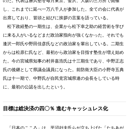
のだ。代表は勝兵塾を毎月東京、金沢、大阪の三カ所で開催
し、これまでに延べ一万八千人が参加した。全ての会に代表が
出席しており、冒頭と結びに挨拶の言葉を語っている。
松下政経塾の一期生は、企業から松下幸之助の経営術を学び
に来る人がいるなどまだ政治家指向が強くなかった。それでも
逢沢一郎氏や野田佳彦氏などの政治家を輩出している。二期生
からは松原仁氏など、最初から政治家を目指す塾生が増え始め
た。今の宮城県知事の村井嘉浩氏は十三期生であり、中野正志
氏の後継として県議会議員になった。前防衛大臣の小野寺五典
氏は十一期で、中野氏が自民党宮城県連の会長をしている時
に、最初の公認を出したという。
目標は総決済の四〇％
進むキャッシュレス化
「日本のこころ」は、平沼赳夫氏らが立ち上げた「たちあが