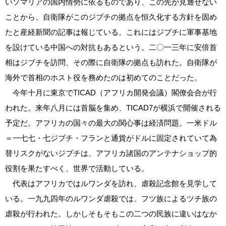
いソマリアの国内情勢に依るものであり、この先が見通せない
ことから、自衛隊がこのジブチの拠点を恒久化する方針を固め
たと産経新聞の記事は報じている。これにはジブチに軍事基地
を設けている中国への対抗もあるという。二〇一三年に安倍首
相はジブチを訪問、その際に自衛隊の拠点も訪れた。自衛隊が
海外で首相のホスト役を務めたのは初めてのことだった。
今年十月に東京でTICAD（アフリカ開発会議）閣僚会合が行
われた。来年八月には首脳を集め、TICAD7が横浜で開催される
予定だ。アフリカの国々の最大の関心事は経済問題。一米ドル
＝一七七・七ジブチ・フランと通貨がドルに固定されていて為
替リスクがないジブチは、アフリカ諸国のアンテナショップ的
役割を果たすべく、世界で活動している。
代表はアフリカではルワンダを訪れ、虐殺記念館を見学して
いる。一九九四年のルワンダ虐殺では、フツ族によるツチ族の
虐殺が行われた。しかしそもそもこの二つの民族に違いはなか