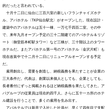
的だったと言われている。
十月十二日に仙台に三百六室の新しいフランチャイズホテ
ル、アパホテル〈TKP仙台駅北〉がオープンした。現在設計・
建築中のアパホテルは五十一棟、一万七千四百二室。その中
で、来年九月オープン予定の三十二階建てのアパホテル＆リゾ
ート〈御堂筋本町駅タワー〉など三棟が、三十階以上のタワー
ホテルだ。またアパホテル第一号のアパホテル〈金沢片町〉も
現在改装中で十二月十二日にリニューアルオープンする予定
だ。
雇用創出し、需要を創造し、納税義務を果たすことが企業の
三大条件だ。代表は、創業以来個人としても、企業としても、
長者番付にずっと掲載されるほど納税義務を果たしてきた。ア
パグループの従業員は現在約四千人。さらに五十一カ所のホテ
ル建設を行うことで、多くの雇用を生み出す。
アパホテルでは新卒で入社した社員が、早くて四年目で支配