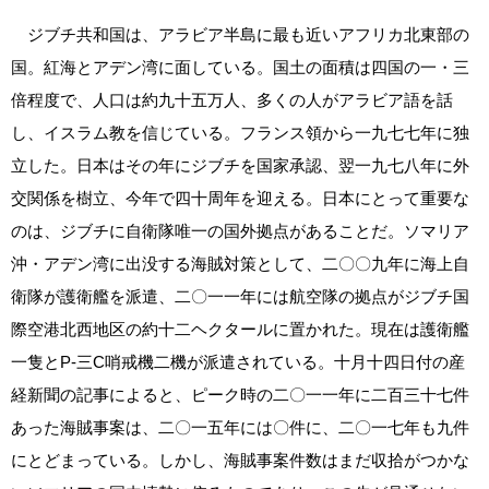
ジブチ共和国は、アラビア半島に最も近いアフリカ北東部の
国。紅海とアデン湾に面している。国土の面積は四国の一・三
倍程度で、人口は約九十五万人、多くの人がアラビア語を話
し、イスラム教を信じている。フランス領から一九七七年に独
立した。日本はその年にジブチを国家承認、翌一九七八年に外
交関係を樹立、今年で四十周年を迎える。日本にとって重要な
のは、ジブチに自衛隊唯一の国外拠点があることだ。ソマリア
沖・アデン湾に出没する海賊対策として、二〇〇九年に海上自
衛隊が護衛艦を派遣、二〇一一年には航空隊の拠点がジブチ国
際空港北西地区の約十二ヘクタールに置かれた。現在は護衛艦
一隻とP‐三C哨戒機二機が派遣されている。十月十四日付の産
経新聞の記事によると、ピーク時の二〇一一年に二百三十七件
あった海賊事案は、二〇一五年には〇件に、二〇一七年も九件
にとどまっている。しかし、海賊事案件数はまだ収拾がつかな