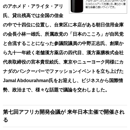
のアホメド・アライタ・アリ
氏、貸出残高では全国の信金
の中で十四位に位置し、台東区に本店がある朝日信用金庫
の会長小林一雄氏、所属政党の「日本のこころ」が自民党
と合流することになった参議院議員の中野正志氏、創業か
ら九十一年続く老舗漢方薬店の四代目、漢方薬膳株式会社
代表取締役の宮本貴世絵氏、東京やニューヨーク同様にカ
ナダのバンクーバーでファッションイベントを立ち上げた
Jamal Abdourahman氏をお迎えし、ビジネスから国際情
勢、政治まで、様々な話題で議論を交わしました。
第七回アフリカ開発会議が
来年日本主催で開催され
る