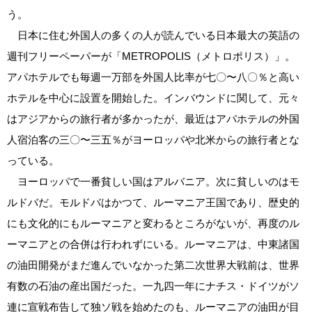
う。
日本に住む外国人の多くの人が読んでいる日本最大の英語の
週刊フリーペーパーが「METROPOLIS（メトロポリス）」。
アパホテルでも毎週一万部を外国人比率が七〇〜八〇％と高い
ホテルを中心に設置を開始した。インバウンドに関して、元々
はアジアからの旅行者が多かったが、最近はアパホテルの外国
人宿泊客の三〇〜三五％がヨーロッパや北米からの旅行者とな
っている。
ヨーロッパで一番貧しい国はアルバニア。次に貧しいのはモ
ルドバだ。モルドバはかつて、ルーマニア王国であり、歴史的
にも文化的にもルーマニアと変わるところがないが、再度のル
ーマニアとの合併は行われずにいる。ルーマニアは、中東諸国
の油田開発がまだ進んでいなかった第二次世界大戦前は、世界
有数の石油の産出国だった。一九四一年にナチス・ドイツがソ
連に宣戦布告して独ソ戦を始めたのも、ルーマニアの油田が目