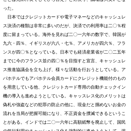
った。
日本ではクレジットカードや電子マネーなどのキャッシュレ
ス決済の種類は非常に多いのだが、決済での利用率は二〇％程
度に留まっている。海外を見れば二〇一六年の数字で、韓国が
九六・四％、イギリスが六八・七％、アメリカが四六％、フラ
ンスが四〇％となっている。日本でも経済産業省が二〇二五年
までに今のフランス並の四〇％を目指すと宣言、キャッシュレ
ス推進協議会を立ち上げ、様々な活動を行おうとしている。ア
パホテルでもアパホテル会員カードにクレジット機能付のもの
を用意している他、クレジットカード専用の自動チェックイン
機の導入も進めようとしている。キャッスレス化のメリットは
偽札や強盗などの犯罪の防止の他に、現金だと掴めないお金の
流れを当局が把握可能になり、不正資金を撲滅できるというこ
とがある。インドでは二〇一六年に高額紙幣を廃止して、国民
の銀行利用やキャッシュレス化を強制的に進めようとして、混