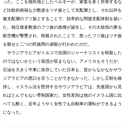
った。ここを植民地としたベルギーが、家畜を多く所有するな
ど比較的裕福な少数派をツチ族として支配層とし、それ以外を
被支配層のフツ族とすることで、効率的な間接支配体制を築い
た。独立後多数派のフツ族の政権が誕生し、その大統領の乗る
航空機が撃墜され、暗殺されたことで、怒ったフツ族はツチ族
を殺せと二つの民族間の虐殺が行われたのだ。
サウジアラビアがトルコで自国のジャーナリストを暗殺した
のではないかという疑惑が収まらない。アメリカもそうだが、
石油を大きく中東に依存していた日本も、昔からなかなかサウ
ジアラビアの悪口を言うことができなかった。しかし王制を維
持し、イスラム法を堅持するサウジアラビアは、先進国から見
ればとんでもない専制国家だ。女性差別は他のイスラム国に比
べても酷く、近年ようやく女性でも自動車の運転ができるよう
になった。