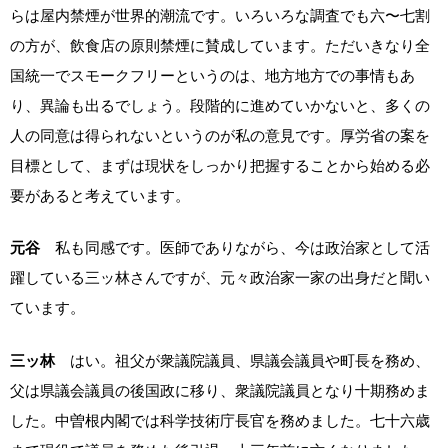
らは屋内禁煙が世界的潮流です。いろいろな調査でも六〜七割
の方が、飲食店の原則禁煙に賛成しています。ただいきなり全
国統一でスモークフリーというのは、地方地方での事情もあ
り、異論も出るでしょう。段階的に進めていかないと、多くの
人の同意は得られないというのが私の意見です。厚労省の案を
目標として、まずは現状をしっかり把握することから始める必
要があると考えています。
元谷
私も同感です。医師でありながら、今は政治家として活
躍している三ッ林さんですが、元々政治家一家の出身だと聞い
ています。
三ッ林
はい。祖父が衆議院議員、県議会議員や町長を務め、
父は県議会議員の後国政に移り、衆議院議員となり十期務めま
した。中曽根内閣では科学技術庁長官を務めました。七十六歳