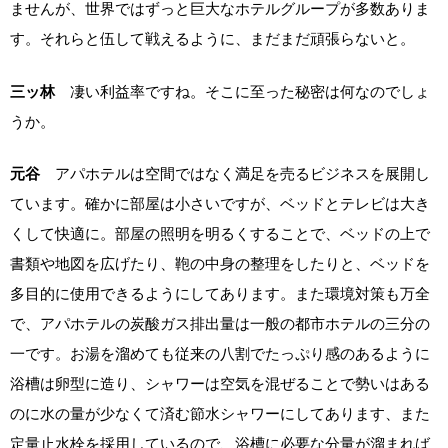
ませんが、世界ではずっと巨大なホテルグループが多数ありま
す。それらと伍して戦えるように、まだまだ頑張らないと。
三ッ林
凄い利益率ですね。そこに至った秘密は何なのでしょ
うか。
元谷
アパホテルは空間ではなく満足を売るビジネスを展開し
ています。確かに部屋は小さいですが、ベッドとテレビは大き
くして快適に。部屋の照明を明るくすることで、ベッドの上で
書類や地図を広げたり、鞄の中身の整理をしたりと、ベッドを
多目的に使用できるようにしてあります。また環境対策も万全
で、アパホテルの炭酸ガス排出量は一般の都市ホテルの三分の
一です。お湯を溜めても従来の八割でたっぷり感のあるように
浴槽は卵型に造り、シャワーは空気を混ぜることで勢いはある
のに水の量が少なくて済む節水シャワーにしてあります、また
定量止水栓を採用しているので、浴槽に必要な分量が溜まれば