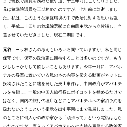
まで現役で議員を務めた後引退、十三年前に亡くなりました。
兄は衆議院議員を三期務めたのですが、七年前に急逝しまし
た。私は、このような家庭環境の中で政治に対する思いも強
く、平成二十四年の衆議院選挙に自由民主党から立候補し、当
選させていただきました。現在二期目です。
元谷
三ッ林さんの考えもいろいろ聞いていますが、私と同じ
保守です。保守の政治家に期待することは多いのですが、もう
少ししっかりして欲しいこともあります。今年一月に、アパホ
テルの客室に置いている私の本の内容を伝える動画がネットに
投稿されたことに端を発した炎上事件は、中国政府がアパホテ
ルを名指し、一般の中国人旅行客にボイコットを勧めるだけで
はなく、国内の旅行代理店などにもアパホテルへの宿泊予約を
扱わないようにという指示を出す事態にまで発展しました。私
のところに何人かの政治家から「頑張って」という電話はもら
ったのですが、表立ってアパホテルへの支持を表明する政治家