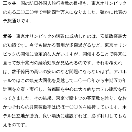
三ッ林
国の訪日外国人旅行者数の目標も、東京オリンピック
のある二〇二〇年で年間四千万人になりました。確かに代表の
予想通りです。
元谷
東京オリンピックの誘致に成功したのは、安倍政権最大
の功績です。今でも掛かる費用が多額過ぎるなど、東京オリン
ピックの開催に否定的な人がいますが、開催することで将来に
亘って数十兆円の経済効果が見込めるのです。それを考えれ
ば、数千億円の高いの安いのなど問題にならないはず。アパホ
テルではこの観光大国化を見越して二〇一〇年から中期五カ年
計画を立案・実行し、首都圏を中心に大々的なホテル建設を行
ってきました。その結果、東京で断トツの客室数を誇り、なお
かつそれらの月間稼働率はほぼ一〇〇％を維持しています。ホ
テルは立地が勝負。良い場所に建設すれば、必ず利用してもら
えるのです。