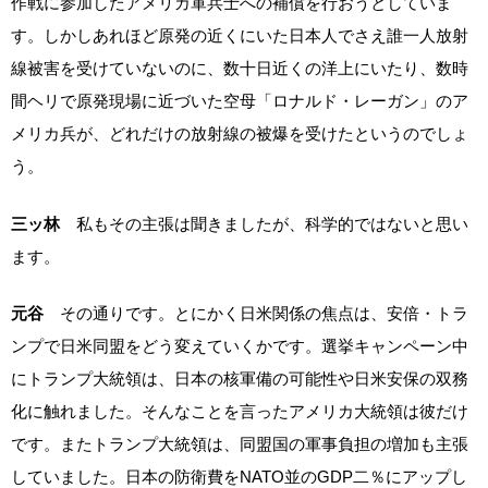
作戦に参加したアメリカ軍兵士への補償を行おうとしていま
す。しかしあれほど原発の近くにいた日本人でさえ誰一人放射
線被害を受けていないのに、数十日近くの洋上にいたり、数時
間ヘリで原発現場に近づいた空母「ロナルド・レーガン」のア
メリカ兵が、どれだけの放射線の被爆を受けたというのでしょ
う。
三ッ林
私もその主張は聞きましたが、科学的ではないと思い
ます。
元谷
その通りです。とにかく日米関係の焦点は、安倍・トラ
ンプで日米同盟をどう変えていくかです。選挙キャンペーン中
にトランプ大統領は、日本の核軍備の可能性や日米安保の双務
化に触れました。そんなことを言ったアメリカ大統領は彼だけ
です。またトランプ大統領は、同盟国の軍事負担の増加も主張
していました。日本の防衛費をNATO並のGDP二％にアップし