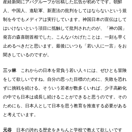
産経新聞にアパグループが出稿した広告が初めてです。朝鮮
人、中国人、進駐軍、新憲法の批判をしてはならないという規
制を今でもメディアは実行しています。神国日本の宣伝はして
はいけないという項目に抵触して批判されたのが、「神の国」
発言の森喜朗首相でした。こんなバカげたことは、一刻も早く
止めるべきだと思います。最後にいつも「若い人に一言」をお
聞きしているのですが。
三ッ林
これからの日本を背負う若い人々には、ぜひとも冒険
をして欲しいですね。自分の思った目標のために、失敗を恐れ
ずに挑戦を続ける。そういう若者が数多くいれば、少子高齢化
の中でも日本は成長し続けることができると思うのです。その
ためにも、日本人として日本を思う教育を推進する必要がある
と考えています。
元谷
日本の誇れる歴史をきちんと学校で教えて欲しいです