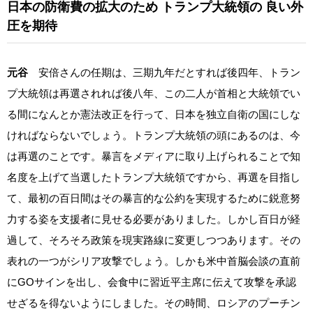
日本の防衛費の拡大のため
トランプ大統領の
良い外
圧を期待
元谷
安倍さんの任期は、三期九年だとすれば後四年、トラン
プ大統領は再選されれば後八年、この二人が首相と大統領でい
る間になんとか憲法改正を行って、日本を独立自衛の国にしな
ければならないでしょう。トランプ大統領の頭にあるのは、今
は再選のことです。暴言をメディアに取り上げられることで知
名度を上げて当選したトランプ大統領ですから、再選を目指し
て、最初の百日間はその暴言的な公約を実現するために鋭意努
力する姿を支援者に見せる必要がありました。しかし百日が経
過して、そろそろ政策を現実路線に変更しつつあります。その
表れの一つがシリア攻撃でしょう。しかも米中首脳会談の直前
にGOサインを出し、会食中に習近平主席に伝えて攻撃を承認
せざるを得ないようにしました。その時間、ロシアのプーチン