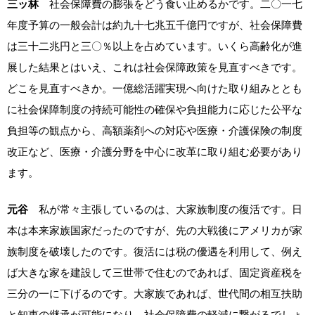
三ッ林
社会保障費の膨張をどう食い止めるかです。二〇一七
年度予算の一般会計は約九十七兆五千億円ですが、社会保障費
は三十二兆円と三〇％以上を占めています。いくら高齢化が進
展した結果とはいえ、これは社会保障政策を見直すべきです。
どこを見直すべきか。一億総活躍実現へ向けた取り組みととも
に社会保障制度の持続可能性の確保や負担能力に応じた公平な
負担等の観点から、高額薬剤への対応や医療・介護保険の制度
改正など、医療・介護分野を中心に改革に取り組む必要があり
ます。
元谷
私が常々主張しているのは、大家族制度の復活です。日
本は本来家族国家だったのですが、先の大戦後にアメリカが家
族制度を破壊したのです。復活には税の優遇を利用して、例え
ば大きな家を建設して三世帯で住むのであれば、固定資産税を
三分の一に下げるのです。大家族であれば、世代間の相互扶助
と知恵の継承が可能になり、社会保障費の軽減に繋がるでしょ