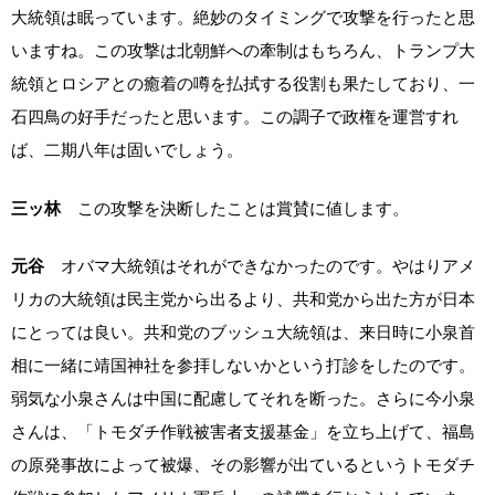
大統領は眠っています。絶妙のタイミングで攻撃を行ったと思
いますね。この攻撃は北朝鮮への牽制はもちろん、トランプ大
統領とロシアとの癒着の噂を払拭する役割も果たしており、一
石四鳥の好手だったと思います。この調子で政権を運営すれ
ば、二期八年は固いでしょう。
三ッ林
この攻撃を決断したことは賞賛に値します。
元谷
オバマ大統領はそれができなかったのです。やはりアメ
リカの大統領は民主党から出るより、共和党から出た方が日本
にとっては良い。共和党のブッシュ大統領は、来日時に小泉首
相に一緒に靖国神社を参拝しないかという打診をしたのです。
弱気な小泉さんは中国に配慮してそれを断った。さらに今小泉
さんは、「トモダチ作戦被害者支援基金」を立ち上げて、福島
の原発事故によって被爆、その影響が出ているというトモダチ