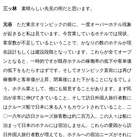
三ッ林
素晴らしい先見の明だと思います。
元谷
ただ東京オリンピックの前に、一度オーバーホテル現象
が起きると私は見ています。今営業しているホテルでは現状、
客室数が不足しているということで、かなりの数のホテルが現
在設計もしくは建設段階となっています。これらが全てオープ
ンとなると、一時的ですが既存ホテルの稼働率の低下や客単価
の低下をもたらすはずです。そしてオリンピック直前には再び
稼働率と客単価が上昇、閉幕後にまた下がることになるでしょ
う。ホテル業として、他にも留意することがあります。まず民
泊が非常に伸びてきていること。そして訪日外国人旅行者数に
はクルーズ船で日本に来る人々もカウントされていること。二
〇一六年の訪日クルーズ旅客数は約二百万人。この人々は船に
泊まって日本のホテルには宿泊しません。これらの要因から訪
日外国人旅行者数が増えても、ホテルへの宿泊ニーズがそれに