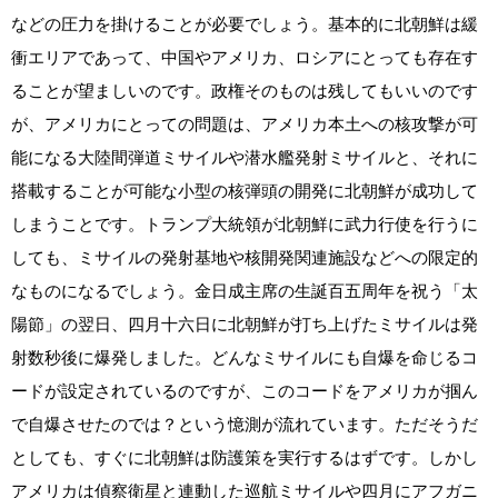
などの圧力を掛けることが必要でしょう。基本的に北朝鮮は緩
衝エリアであって、中国やアメリカ、ロシアにとっても存在す
ることが望ましいのです。政権そのものは残してもいいのです
が、アメリカにとっての問題は、アメリカ本土への核攻撃が可
能になる大陸間弾道ミサイルや潜水艦発射ミサイルと、それに
搭載することが可能な小型の核弾頭の開発に北朝鮮が成功して
しまうことです。トランプ大統領が北朝鮮に武力行使を行うに
しても、ミサイルの発射基地や核開発関連施設などへの限定的
なものになるでしょう。金日成主席の生誕百五周年を祝う「太
陽節」の翌日、四月十六日に北朝鮮が打ち上げたミサイルは発
射数秒後に爆発しました。どんなミサイルにも自爆を命じるコ
ードが設定されているのですが、このコードをアメリカが掴ん
で自爆させたのでは？という憶測が流れています。ただそうだ
としても、すぐに北朝鮮は防護策を実行するはずです。しかし
アメリカは偵察衛星と連動した巡航ミサイルや四月にアフガニ