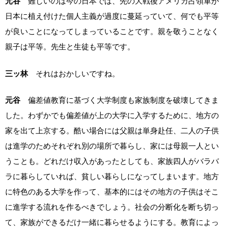
元谷
難しいのは今の日本では、先の大戦後アメリカ占領軍が
日本に植え付けた個人主義が過度に蔓延っていて、何でも平等
が良いことになってしまっていることです。親を敬うことなく
親子は平等。先生と生徒も平等です。
三ッ林
それはおかしいですね。
元谷
偏差値教育に基づく大学制度も家族制度を破壊してきま
した。わずかでも偏差値が上の大学に入学するために、地方の
家を出て上京する。酷い場合には父親は単身赴任、二人の子供
は進学のためそれぞれ別の場所で暮らし、家には母親一人とい
うことも。どれだけ収入があったとしても、家族四人がバラバ
ラに暮らしていれば、貧しい暮らしになってしまいます。地方
に特色のある大学を作って、基本的にはその地方の子供はそこ
に進学する流れを作るべきでしょう。社会の分断化を断ち切っ
て、家族ができるだけ一緒に暮らせるようにする。教育によっ