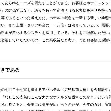
してあらゆるニーズを満たすことができる。お客様とホテルスタッ
使」の関係ではなく、誇りを持って宿泊されるお客様を誇りを持っ
対等であるといった考え方だ。ホテルの概念を一新する新しい業態
ない。また上限（タリフ料金の一・八倍）は決まっているが、需要
泊料金が変化するシステムを採用している。それをご理解いただい
に宿泊していただいての、この高収益だと考え、またお客様に感謝
きである
の七百二十七室を擁するアパホテル〈広島駅前大橋〉を今建設中
、「なぜこの広島にこんな大きなホテルを建設するのか？」という
と私が答えると、会場には失笑が広がったのだが、今年の五月、実