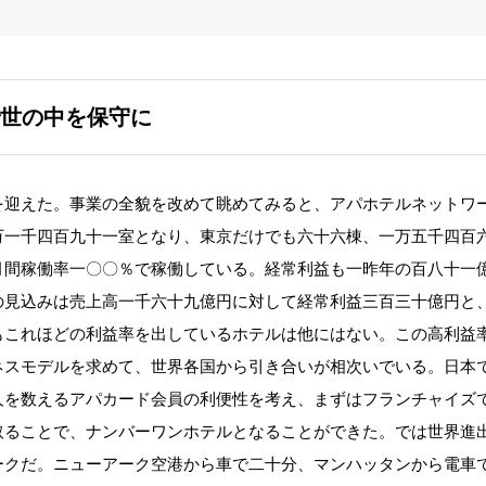
世の中を保守に
迎えた。事業の全貌を改めて眺めてみると、アパホテルネットワ
万一千四百九十一室となり、東京だけでも六十六棟、一万五千四百
月間稼働率一〇〇％で稼働している。経常利益も一昨年の百八十一
の見込みは売上高一千六十九億円に対して経常利益三百三十億円と
もこれほどの利益率を出しているホテルは他にはない。この高利益
ネスモデルを求めて、世界各国から引き合いが相次いでいる。日本
人を数えるアパカード会員の利便性を考え、まずはフランチャイズ
取ることで、ナンバーワンホテルとなることができた。では世界進
ークだ。ニューアーク空港から車で二十分、マンハッタンから電車