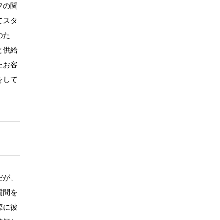
フの関
てスタ
のた
と供給
たお客
をして
だが、
質問を
際に彼