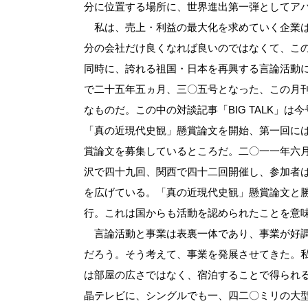
分に位置する場所に、世界進出第一弾としてア
私は、売上・利益の最大化を求めていく企業は
分の会社だけ良くなれば良いのではなくて、こ
同時に、誇れる祖国・日本を再興する言論活動にも
で二十五年五ヵ月、三〇五号となった、この月
なものだ。この中の対談記事「BIG TALK」
「真の近現代史観」懸賞論文を開始、第一回に
賞論文を募集しているところだ。二〇一一年六
沢で四十九回、関西で四十二回開催し、参加者
を広げている。「真の近現代史観」懸賞論文と
行。これは国からも活動を認められたことを意
言論活動と事業は表裏一体であり、事業が好調
だろう。そう考えて、事業を発展させてきた。
は部屋の広さではなく、宿泊することで得られ
晶テレビに、シングルでも一、四二〇ミリの大