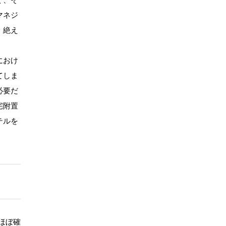
マネジ
。絶え
におけ
てしま
必要だ
宅附置
テルを
ほぼ確