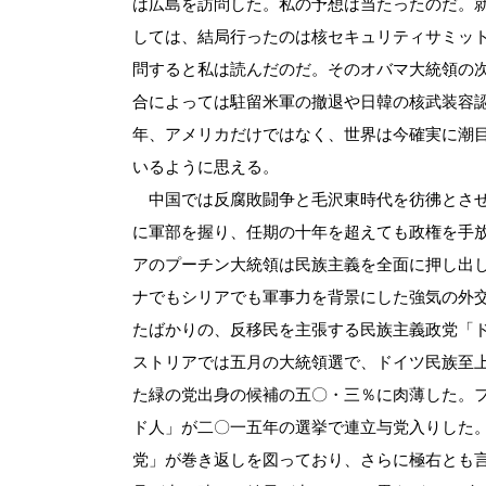
は広島を訪問した。私の予想は当たったのだ。
しては、結局行ったのは核セキュリティサミッ
問すると私は読んだのだ。そのオバマ大統領の
合によっては駐留米軍の撤退や日韓の核武装容
年、アメリカだけではなく、世界は今確実に潮
いるように思える。
中国では反腐敗闘争と毛沢東時代を彷彿とさせ
に軍部を握り、任期の十年を超えても政権を手
アのプーチン大統領は民族主義を全面に押し出
ナでもシリアでも軍事力を背景にした強気の外
たばかりの、反移民を主張する民族主義政党「ド
ストリアでは五月の大統領選で、ドイツ民族至
た緑の党出身の候補の五〇・三％に肉薄した。
ド人」が二〇一五年の選挙で連立与党入りした
党」が巻き返しを図っており、さらに極右とも