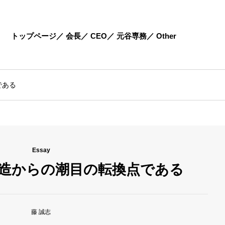
トップページ
会長
CEO
元谷専務
Other
である
Essay
造からの潮目の転換点である
藤 誠志