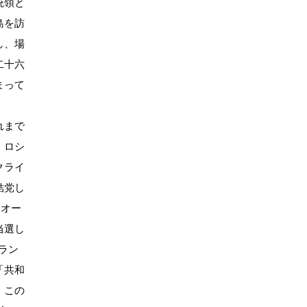
統領と
島を訪
し、場
二十六
まって
れまで
。ロシ
クライ
結党し
。オー
当選し
ラン
「共和
。この