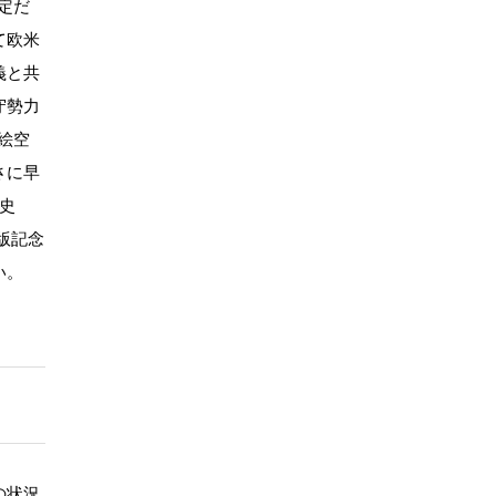
定だ
て欧米
義と共
守勢力
絵空
さに早
史
版記念
い。
の状況