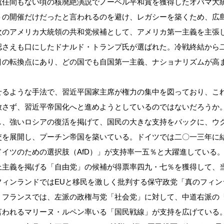
就任間もない頃の核廃絶演説でノーベル平和賞を獲得したオバマ大
トの開催だけだったと言われるのを避け、レガシーを築くため、広
次のアメリカ大統領の共和党候補として、アメリカ第一主義を主張
認さえも口にしたドナルド・トランプ氏が選ばれた。冷戦終結から
目の転換点にあり、どの国でも自国第一主義、ナショナリズムが高
るような手法で、習近平国家主席が権力の集中を図っており、こ
放さず、習近平帝国化へと進めようとしているのではないだろうか
し、強いロシアの復活を掲げて、国民の大きな支持をバックに、ウ
交を展開し、プーチン帝国を築いている。ドイツでは二〇一三年に
イツのための選択肢（AfD）」が支持率一五％と大躍進している
上主義を掲げる「自由党」の候補が得票率四九・七％を獲得して、
フィンランドではEUと移民を激しく批判する保守政党「真のフィン
。フランスでは、左派の政権与党「社会党」に対して、中道右派の
言われるマリーヌ・ルペン率いる「国民戦線」が支持を広げている