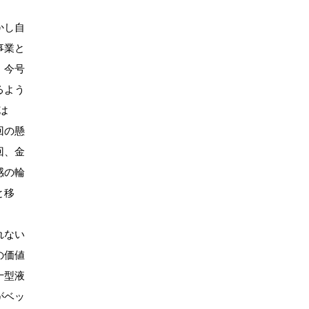
。
かし自
事業と
、今号
るよう
は
回の懸
回、金
感の輪
と移
れない
の価値
十型液
がベッ