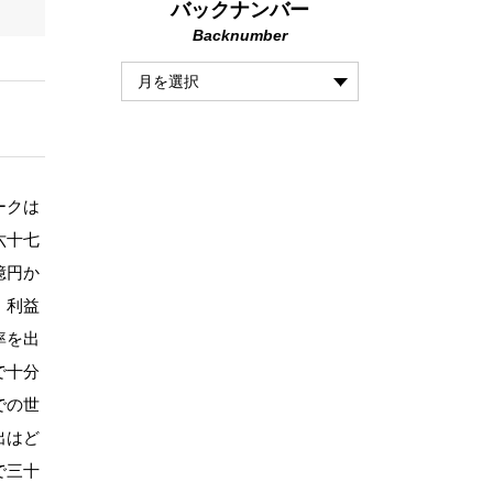
バックナンバー
Backnumber
ークは
六十七
億円か
、利益
率を出
で十分
での世
出はど
で三十