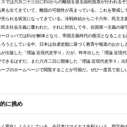
リスでは六月二十三日にEUからの離脱を巡る国民投票が行われる予
結果も出てきていて、離脱の可能性が高まっている。これを警戒し
が売られる状況になってきている。冷戦終結から二十六年、民主主
は民主社会主義に覆われた。それに対抗して今、自国第一主義の保
ヨーロッパではEUが解体となり、帝国主義時代の復活となることも
ころうとしている中、日本は自虐史観に基づく教育や報道のおかし
が出版した「理論 近現代史学Ⅱ」だが、昨年出した「理論 近現代
できるはずだ。また六月二日に開催した「理論 近現代史学Ⅱ」出
ループのホームページで閲覧することが可能だ。ぜひ一度見て欲し
的に挑め
く変化しようとしている。今日本はマイナス金利という、想定外