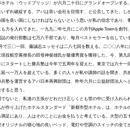
パホテル〈ウッドブリッジ〉が六月二十日にグランドオープンする
いずれ破綻する、アパは良い会社を目指す、と公言してきた。し
の国を良い国にしなければならないという思いが私の信念であり、
力を入れてきた。一九九〇年七月にこの月刊Apple Townを創刊
刊誌の発行部数は七万八千部であり、毎月ベストセラーを出してい
は今号で三〇一回、藤誠志エッセイは二八七回を数える。二〇〇八年に
は現役航空幕僚長の田母神俊雄氏が最優秀賞を獲得した。今、第九
月にスタートした勝兵塾は今年で五周年を迎えた。東京では六十一
は延べ一万人を超えている。多くの人々が私や講師の話を聞き、共
勝兵塾を運営するアパ日本再興財団は、昨年六月に公益財団法人へ
味すると思う。
でないと、私達の主張がどれだけ正しくとも世の中に受け入れら
私が作り上げたホテルスタンダード「新都市型ホテル」は、ホテル
る満足にあり、人はそのことにお金を払うと考えている。大型の五
型オリジナルの寝心地の良いベッド、電灯や空調のスイッチの全て