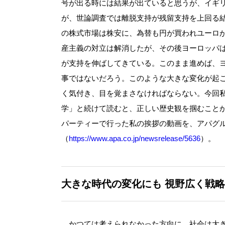
号が出る時には結果が出ていると思うが、イギ
が、世論調査では離脱支持が残留支持を上回る
の株式市場は株安に、為替も円が買われユーロ
産主義の対立は解消したが、その後ヨーロッパ
が支持を伸ばしてきている。このまま進めば、
事ではないだろう。このような大きな変化が起
く気付き、目を覚まさなければならない。今回私
学」と続けて読むと、正しい歴史観を掴むことが
パーティーで行った私の挨拶の動画を、アパグ
（
https://www.apa.co.jp/newsrelease/5636
）。
大きな時代の変化にも
視野広く戦略
かつては考えられなかった方向に、社会は大き