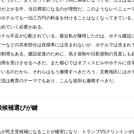
段が上がる中、当日満室になるのが理想だ。このようなレベニュー
パホテルでも一泊三万円の料金を付けることはなくなってきている
進めていく必要がある。
テル不足が心配されている。最近私が陳情したのは、ホテル建設
ビーなどの共有部分は容積率には含まれないが、ホテルでは含まれ
の割増もある。建設促進のために、高さ規制や日影規制の見直しも
適用を受けさせるべきだ。また都心ではオフィスビルやホテルに住
ているのだから、それらはもう撤廃すべきだろう。文教地区にはホ
交流は教育のテーマでもあり、こんな規則も撤廃すべきだ。
領候補選びが鍵
が民主党候補になることが確実になり、トランプVSクリントンが