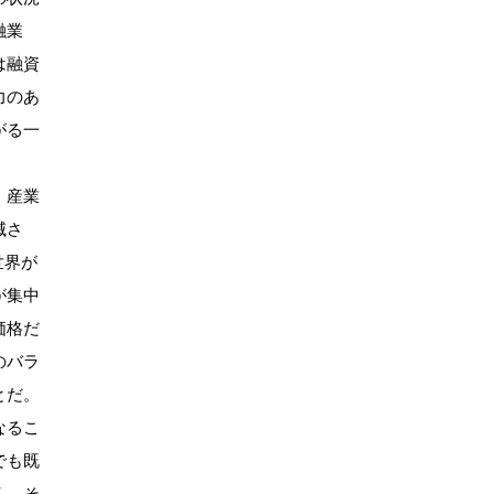
融業
は融資
力のあ
がる一
、産業
滅さ
世界が
が集中
価格だ
のバラ
とだ。
なるこ
でも既
く、そ