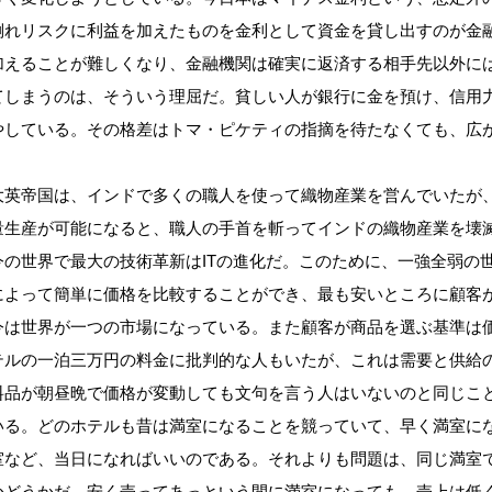
倒れリスクに利益を加えたものを金利として資金を貸し出すのが金
加えることが難しくなり、金融機関は確実に返済する相手先以外に
てしまうのは、そういう理屈だ。貧しい人が銀行に金を預け、信用
やしている。その格差はトマ・ピケティの指摘を待たなくても、広
英帝国は、インドで多くの職人を使って織物産業を営んでいたが
量生産が可能になると、職人の手首を斬ってインドの織物産業を壊
の世界で最大の技術革新はITの進化だ。このために、一強全弱の
によって簡単に価格を比較することができ、最も安いところに顧客
今は世界が一つの市場になっている。また顧客が商品を選ぶ基準は
テルの一泊三万円の料金に批判的な人もいたが、これは需要と供給
料品が朝昼晩で価格が変動しても文句を言う人はいないのと同じこ
る。どのホテルも昔は満室になることを競っていて、早く満室に
室など、当日になればいいのである。それよりも問題は、同じ満室
かどうかだ。安く売ってあっという間に満室になっても、売上は低