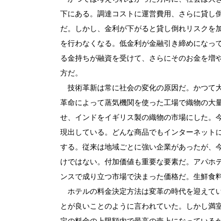
下にある。調達コストに運営費用、さらに貸し
だ。しかし、金利が下がると貸し倒れリスクを
を行わなくなる。低金利が金融引き締めになっ
る金持ちが融資を受けて、さらにそのお金を増
方だ。
技術革新は常に社会の変化の原因だ。かつて大
革命によって蒸気機関を使った工場で織物の大
せ、インドをイギリス製の織物の市場にした。今
現出している。どんな商品でもインターネット
する。従来は地域ごとに強い企業があったが、
けではない。付加価値も重要な要素だ。アパホ
ンスで成り立つ市場で決まった価格だ。生鮮食
ホテルの料金決定方法は変革の時代を迎えてい
とが良いことのように言われていた。しかし満
定の料金の上限額内で最高の売上になっている