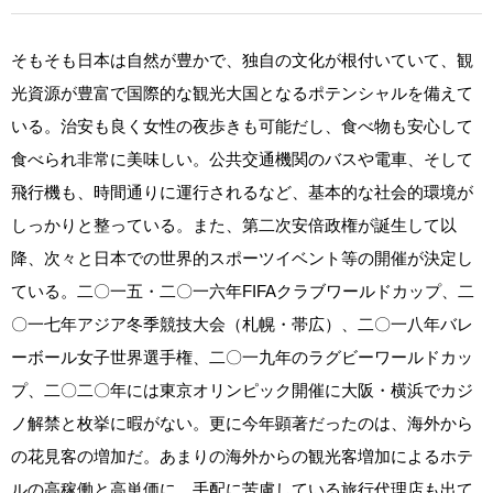
そもそも日本は自然が豊かで、独自の文化が根付いていて、観
光資源が豊富で国際的な観光大国となるポテンシャルを備えて
いる。治安も良く女性の夜歩きも可能だし、食べ物も安心して
食べられ非常に美味しい。公共交通機関のバスや電車、そして
飛行機も、時間通りに運行されるなど、基本的な社会的環境が
しっかりと整っている。また、第二次安倍政権が誕生して以
降、次々と日本での世界的スポーツイベント等の開催が決定し
ている。二〇一五・二〇一六年FIFAクラブワールドカップ、二
〇一七年アジア冬季競技大会（札幌・帯広）、二〇一八年バレ
ーボール女子世界選手権、二〇一九年のラグビーワールドカッ
プ、二〇二〇年には東京オリンピック開催に大阪・横浜でカジ
ノ解禁と枚挙に暇がない。更に今年顕著だったのは、海外から
の花見客の増加だ。あまりの海外からの観光客増加によるホテ
ルの高稼働と高単価に、手配に苦慮している旅行代理店も出て