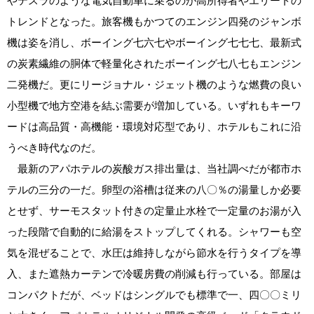
やテスラのような電気自動車に乗るのが高所得者やエリートの
トレンドとなった。旅客機もかつてのエンジン四発のジャンボ
機は姿を消し、ボーイング七六七やボーイング七七七、最新式
の炭素繊維の胴体で軽量化されたボーイング七八七もエンジン
二発機だ。更にリージョナル・ジェット機のような燃費の良い
小型機で地方空港を結ぶ需要が増加している。いずれもキーワ
ードは高品質・高機能・環境対応型であり、ホテルもこれに沿
うべき時代なのだ。
最新のアパホテルの炭酸ガス排出量は、当社調べだが都市ホ
テルの三分の一だ。卵型の浴槽は従来の八〇％の湯量しか必要
とせず、サーモスタット付きの定量止水栓で一定量のお湯が入
った段階で自動的に給湯をストップしてくれる。シャワーも空
気を混ぜることで、水圧は維持しながら節水を行うタイプを導
入、また遮熱カーテンで冷暖房費の削減も行っている。部屋は
コンパクトだが、ベッドはシングルでも標準で一、四〇〇ミリ