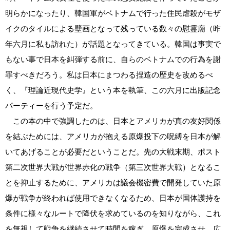
明らかになったり、韓国軍がベトナムで行った住民虐殺がモザ
イクのタイルによる壁画となって残っている数々の慰霊廟（昨
年六月に私も訪れた）が話題となってきている。韓国は事実で
もない事で日本を糾弾する前に、自らのベトナムでの行為を謝
罪すべきだろう。私は日本にまつわる捏造の歴史を改めるべ
く、『理論近現代史学』という本を執筆、この六月に出版記念
パーティーを行う予定だ。
この本の中で強調したのは、日本とアメリカが真の友好関係
を結ぶためには、アメリカが抱える原爆投下の呪縛を日本が解
いてあげることが必要だということだ。先の大戦末期、ポスト
第二次世界大戦が世界赤化の戦争（第三次世界大戦）となるこ
とを抑止するために、アメリカは議会機密費で開発していた原
爆が戦争が終われば使用できなくなるため、日本が国体護持を
条件に様々なルートで降伏を求めているのを知りながら、これ
を無視して戦争を継続させて時間を稼ぎ、原爆を完成させ、広