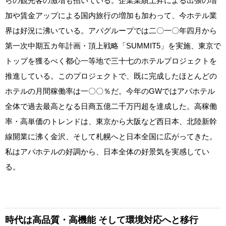
らの観光客の激増も招いている。企業業績上昇による出張の増
加や賃金アップによる国内旅行の増加も加わって、今ホテル業
界は好況に沸いている。アパグループでは二〇一〇年四月から
第一次中期五カ年計画・頂上戦略「SUMMIT5」を実施、東京で
トップを獲るべく都心一等地で三十七のホテルプロジェクトを
推進している。このプロジェクトで、既に完成したほとんどの
ホテルの月間稼働率は一〇〇％だ。今年のGWではアパホテル
全体で過去最高となる日商五億二千万円超を達成した。高稼働
率・高単価のトレンドは、東京から大阪など西日本、北陸新幹
線開業に沸く金沢、そして札幌へと日本全国に広がってきた。
私はアパホテルの好調から、日本全体の好景気を実感してい
る。
時代は高品質・高機能 そして環境対応へと移行