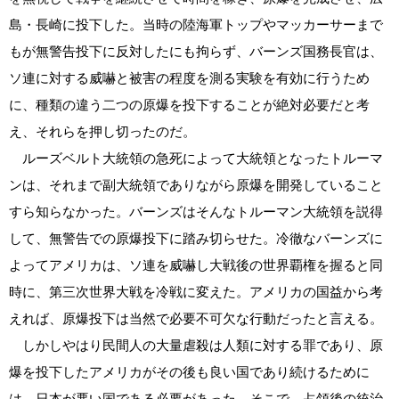
島・長崎に投下した。当時の陸海軍トップやマッカーサーまで
もが無警告投下に反対したにも拘らず、バーンズ国務長官は、
ソ連に対する威嚇と被害の程度を測る実験を有効に行うため
に、種類の違う二つの原爆を投下することが絶対必要だと考
え、それらを押し切ったのだ。
ルーズベルト大統領の急死によって大統領となったトルーマ
ンは、それまで副大統領でありながら原爆を開発していること
すら知らなかった。バーンズはそんなトルーマン大統領を説得
して、無警告での原爆投下に踏み切らせた。冷徹なバーンズに
よってアメリカは、ソ連を威嚇し大戦後の世界覇権を握ると同
時に、第三次世界大戦を冷戦に変えた。アメリカの国益から考
えれば、原爆投下は当然で必要不可欠な行動だったと言える。
しかしやはり民間人の大量虐殺は人類に対する罪であり、原
爆を投下したアメリカがその後も良い国であり続けるために
は、日本が悪い国である必要があった。そこで、占領後の統治