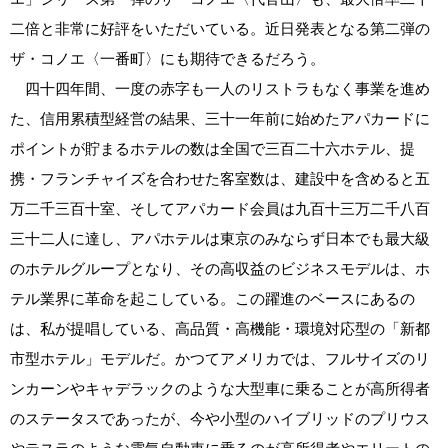
二倍と非常に好評をいただいている。近日発表となる第二弾の
ザ・コノエ〈一番町〉にも期待できるだろう。
四十四年間、一度の赤字も一人のリストラもなく事業を進め
た、信用累積型経営の結果、三十一年前に始めたアパカードに
ポイントが貯まるホテルの数は全国で三百二十六ホテル、提
携・フランチャイズを合わせた客室数は、建設中を含めると五
万二千三百十室、そしてアパカード会員は九百十三万二千八百
三十二人に達し、アパホテルは東京のみならず日本でも最大級
のホテルグループとなり、その高収益のビジネスモデルは、ホ
テル業界に革命を起こしている。この躍進のベースにあるの
は、私が提唱している、高品質・高機能・環境対応型の「新都
市型ホテル」モデルだ。かつてアメリカでは、フルサイズのリ
ンカーンやキャデラックのような大型車に乗ることが高所得者
のステータスであったが、今や小型のハイブリッドのプリウス