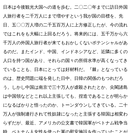
日本は今後観光大国への道を歩む。二〇二〇年までに訪日外国
人旅行者を二千万人にまで増やすという我が国の目標を、先
日、五〇〇万人増の二千五百万人に上方修正したが、今の流れ
ではこれをも大幅に上回るだろう。将来的には、五千万から六
千万人の外国人旅行者が来てもおかしくないポテンシャルがあ
るのだ。またインド、中国、インドネシアなど、近隣に多くの
人口を持つ国があり、それらの国々の所得水準が高くなってき
ていることも、日本にとっては好材料だ。『棘』となっている
のは、歴史問題に端を発した日中、日韓の関係のもつれだろ
う。しかし中国は南京で三十万人が虐殺されたとか、尖閣諸島
は中国領などとこれ以上主張しても、捏造であることが明らか
になるばかりと悟ったのか、トーンダウンしてきている。二十
万人が強制連行されて性奴隷になったと主張する韓国は相変わ
らずだが、最近、アメリカの公文書で韓国軍がベトナム戦争当
時、ベトナム人女性を使った軍の慰安施設を作っていたことが