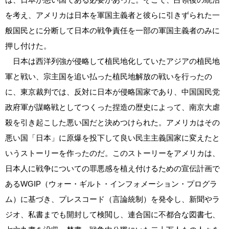
を考え、アメリカは日本を軍国主義者と彼らに引きずられた一
般国民とに分断して日本の戦争責任を一部の軍国主義者のみに
押し付けた。
日本は西洋列強が侵略して植民地化していたアジアの植民地
軍と戦い、宗主国を追い払った植民地解放の戦いを行ったの
に、東京裁判では、反対に日本が侵略国家であり、中国国民党
政府軍が謀略戦としてつくった捏造の歴史によって、南京大虐
殺を引き起こした悪い国だと決めつけられた。アメリカはその
悪い国「日本」に原爆を投下して良い民主主義国家に変えたと
いうストーリーを作ったのだ。このストーリーをアメリカは、
日本人に戦争についての罪悪感を植え付けるための宣伝計画で
あるWGIP（ウォー・ギルト・インフォメーション・プログラ
ム）に基づき、プレスコード（言論統制）を発令し、新聞やラ
ジオ、私書までも開封して検閲し、連合国に不都合な図書七、