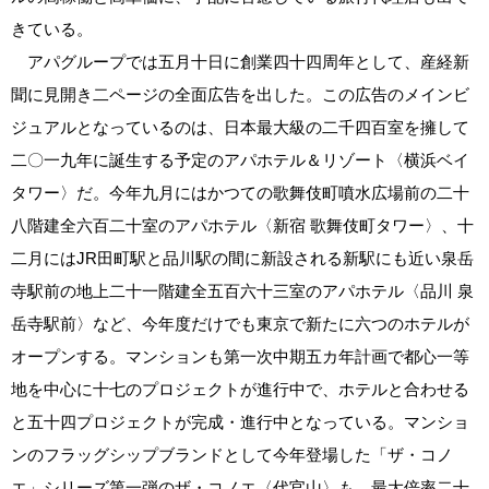
きている。
アパグループでは五月十日に創業四十四周年として、産経新
聞に見開き二ページの全面広告を出した。この広告のメインビ
ジュアルとなっているのは、日本最大級の二千四百室を擁して
二〇一九年に誕生する予定のアパホテル＆リゾート〈横浜ベイ
タワー〉だ。今年九月にはかつての歌舞伎町噴水広場前の二十
八階建全六百二十室のアパホテル〈新宿 歌舞伎町タワー〉、十
二月にはJR田町駅と品川駅の間に新設される新駅にも近い泉岳
寺駅前の地上二十一階建全五百六十三室のアパホテル〈品川 泉
岳寺駅前〉など、今年度だけでも東京で新たに六つのホテルが
オープンする。マンションも第一次中期五カ年計画で都心一等
地を中心に十七のプロジェクトが進行中で、ホテルと合わせる
と五十四プロジェクトが完成・進行中となっている。マンショ
ンのフラッグシップブランドとして今年登場した「ザ・コノ
エ」シリーズ第一弾のザ・コノエ〈代官山〉も、最大倍率二十