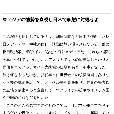
東アジアの情勢を直視し日米で事態に対処せよ
この演説を批判しているのは、朝日新聞など日本の偏向した反
日メディアや、中韓のロビー活動に飼い慣らされている一部の
反日政治家、NYタイムズなどの海外メディアだ。これらの報道
を真に受けてはいけない。アメリカではあの演説はしっかりと
評価されている。オバマ大統領の任期もあと一年半となった。
彼は何をやったのか。就任早々に世界最大の核保有国でありな
がら核の廃絶を訴えて、ノーベル平和賞を取り、世界の警察官
の立場を放棄すると宣言して、ウクライナの紛争やイスラム国
や中国の台頭などを招いた。
ここのところの世界の混乱の全ては、オバマが軍事力を誇示
するだけで行使はしない（オバマ・ドクトリン）に起因してい