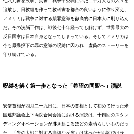
七六九書を没収、焚書、戦争中公職にいた二十万人もの人々を
追放し、日教組を作って教科書を都合の良いように作り変え、
アメリカは戦争に対する贖罪意識を徹底的に日本人に刷り込ん
だ。その洗脳工作は、戦後七十年経っても解けず、世界最大の
反日国家は日本自身となってしまっている。そしてアメリカは
今も原爆投下の罪の意識の呪縛に囚われ、虚偽のストーリーを
守り続けている。
呪縛を解く第一歩となった「希望の同盟へ」演説
安倍首相が四月二十九日に、日本の首相として初めて行った米
国連邦議会上下両院合同会議における演説は、十四回のスタン
ディングオベーションが沸き起こるほどの素晴らしいものだっ
た。「先の大戦に対する痛切な反省」は述べたがお詫びはせ