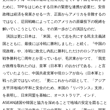
ために、TPPをはじめとする日米の緊密な連携が必要だ。安倍
政権は経済を発展させる一方、正面からアメリカを非難するの
ではなく、迂回戦略によってこのアメリカの原爆投下の呪縛を
解いていこうとしている。その第一歩がこの演説なのだ。
演説は更に日本は、「米国、そして志を共にする民主主義諸
国とともに、最後には冷戦に勝利しました」と続く。『中国の
現政権』や、冷戦に敗北し内乱に勝利しただけのロシアが対日
戦争勝利七〇周年とか言っているが、毛沢東がかつて、「我党
が政権を取れたのは、皇軍（日本軍）のおかげである。」と言
っていたように、中国共産党軍や現ロシアが自ら（日本軍と）
戦った訳ではないのだ。「更にこれからの話として、「アジア
太平洋地域の平和と安全のため、米国の『リバランス』支持」
を表明し、日米同盟を基軸に、オーストラリア、インド、
ASEAN諸国や韓国と協力を深めることで地域の安定を図ること
を宣言。アジアの海の「三つの原則」として、「第一に、国家