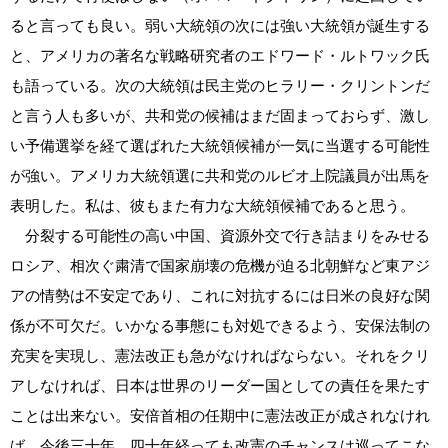
ると言っても良い。弱い大統領の次には強い大統領が誕生する
と、アメリカの著名な戦略研究者のエドワード・ルトワック氏
も語っている。次の大統領は民主党のヒラリー・クリントンだ
と言う人も多いが、共和党の候補はまだ固まっておらず、激し
い予備選挙を経て選ばれた大統領候補が一気に当選する可能性
が強い。アメリカ大統領選に共和党のルビオ上院議員が出馬を
表明した。私は、彼もまた有力な大統領候補であると思う。
分裂する可能性の高い中国、資源外交で行き詰まりをみせる
ロシア、相次ぐ粛清で国家崩壊の危機が迫る北朝鮮など東アジ
アの情勢は不安定であり、これに対抗するには日米の良好な関
係が不可欠だ。いかなる事態にも対処できるよう、安保法制の
充実を実現し、憲法改正も急がなければならない。それをクリ
アしなければ、日本は世界のリーダー国としての責任を果たす
ことは出来ない。安倍首相の任期中に憲法改正が成されなけれ
ば、今後三十年、四十年経っても改憲のチャンスは巡ってこな