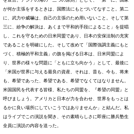
が何か主張をするときは、国際法にもとづいてなすこと。第二
に、武力や威嚇は、自己の主張のため用いないこと。そして第
三に、紛争の解決は、あくまで平和的手段によること」を提唱
し、これを守るための日米同盟であり、日本の安保法制の充実
であることを明確にした。そして改めて「国際強調主義にもと
づく、積極的平和主義」の旗を掲げる日本は、日米同盟によ
り、世界の様々な問題に「ともに立ち向かう」として、最後に
「米国が世界に与える最良の資産、それは、昔も、今も、将来
も、希望であった、希望である、希望でなくてはなりません。
米国国民を代表する皆様、私たちの同盟を、『希望の同盟』と
呼びましょう。アメリカと日本が力を合わせ、世界をもっとは
るかに良い場所にしていこうではありませんか」と結んだ。私
はライブでこの演説を聞き、その素晴らしさに即座に勝兵塾生
全員に演説の内容を送った。