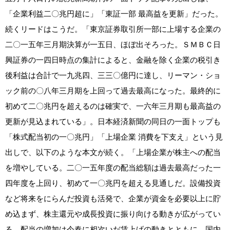
「企業利益二〇兆円超に」「東証一部 最高益を更新」だった。
続くリードはこうだ。「東京証券取引所一部に上場する企業の
二〇一五年三月期決算が一五日、ほぼ出そろった。ＳＭＢＣ日
興証券の一四日時点の集計によると、金融を除く企業の税引き
後利益は合計で一九兆四、三三〇億円に達し、リーマン・ショ
ック前の〇八年三月期を上回って過去最高になった。最終的に
初めて二〇兆円を超えるのは確実で、一六年三月期も最高益の
更新が見込まれている」。日本経済新聞の同日の一面トップも
「株式配当初の一〇兆円」「上場企業 消費を下支え」という見
出しで、以下のような本文が続く。「上場企業が株主への配当
を増やしている。二〇一五年度の配当総額は過去最高だった一
四年度を上回り、初めて一〇兆円を超える見通しだ。設備投資
など将来をにらんだ投資も活発で、企業が資金を必要以上に貯
め込まず、株主還元や成長投資に振り向ける動きが広がってい
る。配当の増加は今春に相次いだ賃上げの動きとともに、国内