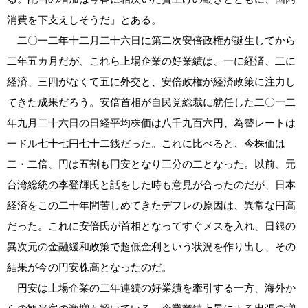
消費を下支えしそうだ」とある。
二〇一二年十二月二十六日に第二次安倍政権が誕生してから
二年五カ月だが、これら上場企業の好業績は、一に経済、二に
経済、三四がなくて五に外交と、安倍政権が経済政策に注力し
てきた成果だろう。安倍首相が自民党総裁に就任した二〇一二
年九月二十六日の日経平均株価は八千九百六円、為替レートは
一ドル七十七円七十二銭だった。これに比べると、今株価は
二・二倍、円は五割も円安となり三分の二となった。以前、元
台湾総統の李登輝氏と話をした時も意見が合ったのだが、日本
経済をこの二十年間苦しめてきたデフレの原因は、異常な円高
だった。これに安倍氏が首相となってすぐメスを入れ、日銀の
異次元の金融緩和政策で超低金利という状況を作り出し、その
結果が今の円安株高となったのだ。
円安は上場企業の二年連続の好業績を牽引する一方、海外か