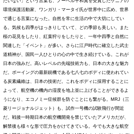
たいない」という言葉も、ノーベル平和賞を受賞したケニアの
環境保護活動家、ワンガリ・マータイ氏が世界中に広め、世界
で通じる言葉になった。自然を常に生活の中で大切にしてい
る。気候も四季がはっきりしていて、どの季節も美しい。また
桜の花見をしたり、紅葉狩りをしたりと、一年中四季と自然に
関連した「イベント」が多い。さらに江戸時代に確立した武士
道精神が、国民一人ひとりの心の中で生き続けている。これが
日本の強みだ。高いレベルの先端技術力も、日本の大きな魅力
だ。ボーイングの最新鋭機である七八七のボディに使われてい
る炭素繊維は、日本の技術だ。これをボディに採用することに
よって、航空機の機内の湿度を地上並に上げることができるよ
うになり、エコノミー症候群を防ぐことにも繋がる。MRJ（三
菱リージョナルジェット）も、試作一号機の試験飛行が間近
だ。戦後一時期日本の航空機開発を禁じていたアメリカだが、
解禁後も様々な形で圧力をかけてきている。今でも大きな航空