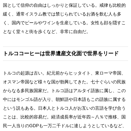
国として信仰の自由はしっかりと保証している。戒律も比較的
緩く、通常イスラム教では禁じられているお酒を飲む人も多
く、国内でビールやワインを生産している。女性も顔を隠すこ
となく堂々と街を歩くなど、非常に自由だ。
トルココーヒーは世界遺産文化面で世界をリード
トルコの起源は古い。紀元前からヒッタイト、東ローマ帝国、
オスマン帝国など様々な国が勃興してきた。七十ぐらいの民族
からなる多民族国家だ。トルコ語はアルタイ語族に属し、この
中にはモンゴル語が入り、朝鮮語や日本語もこの語族に属する
という説もある。日本人とトルコ人がお互いの言語を学び合う
ことは、比較的容易だ。経済成長率が近年四～八％で推移、国
民一人当りのGDPも一万二千ドルに達しようとしているなど、