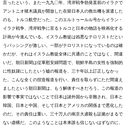
言ったという。また一九九〇年、湾岸戦争勃発直前のイラクで
アントニオ猪木議員が開放した在留日本人の救出機を派遣した
のも、トルコ航空だった。このエルトゥールル号からイラン・
イラク戦争、湾岸戦争に至るトルコと日本の物語を映画化する
計画が今進んでいる。イスラム教徒は凶悪なテロリストだとい
うバッシングが激しい。一部がテロリストになっているのは確
かだが、それはイスラム教徒全体に共通のことではなく、間違
いだ。朝日新聞は従軍慰安婦問題で、朝鮮半島の女性を強制的
に性奴隷にしたという嘘の報道を、三十年以上訂正しなかっ
た。こんな全くの捏造報道を行い、責任を取らずにただ間違え
ましたという朝日新聞は、もう解体すべきだろう。この報道の
影響で事実ではないことで日本は諸外国から非難され、日本と
韓国、日本と中国、そして日本とアメリカの関係まで悪化した
のだ。その責任は重い。三十万人の南京大虐殺も証拠がまるで
ない虚構だ。このようなことは本来誰も信じないはずなのに、