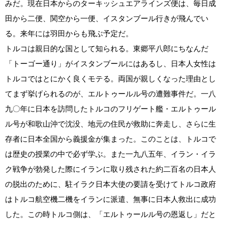
みだ。現在日本からのターキッシュエアラインズ便は、毎日成
田から二便、関空から一便、イスタンブール行きが飛んでい
る。来年には羽田からも飛ぶ予定だ。
トルコは親日的な国として知られる。東郷平八郎にちなんだ
「トーゴー通り」がイスタンブールにはあるし、日本人女性は
トルコではとにかく良くモテる。両国が親しくなった理由とし
てまず挙げられるのが、エルトゥールル号の遭難事件だ。一八
九〇年に日本を訪問したトルコのフリゲート艦・エルトゥール
ル号が和歌山沖で沈没、地元の住民が救助に奔走し、さらに生
存者に日本全国から義援金が集まった。このことは、トルコで
は歴史の授業の中で必ず学ぶ。また一九八五年、イラン・イラ
ク戦争が勃発した際にイランに取り残された約二百名の日本人
の脱出のために、駐イラク日本大使の要請を受けてトルコ政府
はトルコ航空機二機をイランに派遣、無事に日本人救出に成功
した。この時トルコ側は、「エルトゥールル号の恩返し」だと