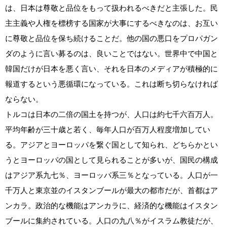
は、日本は尊敬と品位をもって扱われるべきだと主張した。民
主主義や人権を標榜する国家が大事にするべきなのは、お互い
に尊敬と品位を保ち続けることだ。他の国の悪口をプロパガン
ダのように言い募るのは、良いことではない。世界中で中国と
韓国だけが日本を悪く言い、それを日本のメディアが積極的に
報道するという悪循環になっている。これは断ち切らなければ
ならない。
トルコは日本の二倍の国土を持つが、人口は約七千六百万人。
平均年齢が三十歳と若く、毎年人口が百万人程度増加してい
る。アジアとヨーロッパを繋ぐ国として知られ、どちらかとい
うとヨーロッパの国として見られることが多いが、国民の構成
はアジア系九七％、ヨーロッパ系三％となっている。人口が一
千万人と東京並のイスタンブールが最大の都市だが、首都はア
ンカラ。政治的な機能はアンカラに、経済的な機能はイスタン
ブールに集約されている。人口の九八％がイスラム教徒だが、