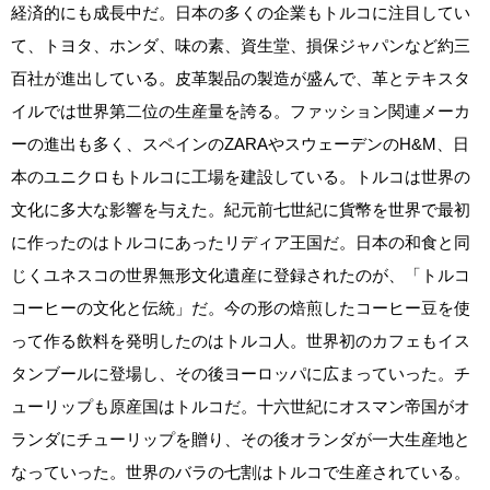
経済的にも成長中だ。日本の多くの企業もトルコに注目してい
て、トヨタ、ホンダ、味の素、資生堂、損保ジャパンなど約三
百社が進出している。皮革製品の製造が盛んで、革とテキスタ
イルでは世界第二位の生産量を誇る。ファッション関連メーカ
ーの進出も多く、スペインのZARAやスウェーデンのH&M、日
本のユニクロもトルコに工場を建設している。トルコは世界の
文化に多大な影響を与えた。紀元前七世紀に貨幣を世界で最初
に作ったのはトルコにあったリディア王国だ。日本の和食と同
じくユネスコの世界無形文化遺産に登録されたのが、「トルコ
コーヒーの文化と伝統」だ。今の形の焙煎したコーヒー豆を使
って作る飲料を発明したのはトルコ人。世界初のカフェもイス
タンブールに登場し、その後ヨーロッパに広まっていった。チ
ューリップも原産国はトルコだ。十六世紀にオスマン帝国がオ
ランダにチューリップを贈り、その後オランダが一大生産地と
なっていった。世界のバラの七割はトルコで生産されている。