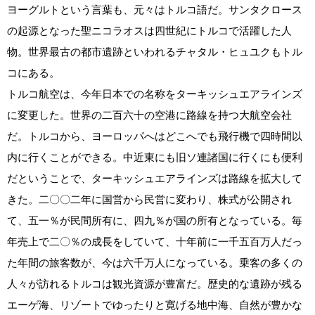
ヨーグルトという言葉も、元々はトルコ語だ。サンタクロース
の起源となった聖ニコラオスは四世紀にトルコで活躍した人
物。世界最古の都市遺跡といわれるチャタル・ヒュユクもトル
コにある。
トルコ航空は、今年日本での名称をターキッシュエアラインズ
に変更した。世界の二百六十の空港に路線を持つ大航空会社
だ。トルコから、ヨーロッパへはどこへでも飛行機で四時間以
内に行くことができる。中近東にも旧ソ連諸国に行くにも便利
だということで、ターキッシュエアラインズは路線を拡大して
きた。二〇〇二年に国営から民営に変わり、株式が公開され
て、五一％が民間所有に、四九％が国の所有となっている。毎
年売上で二〇％の成長をしていて、十年前に一千五百万人だっ
た年間の旅客数が、今は六千万人になっている。乗客の多くの
人々が訪れるトルコは観光資源が豊富だ。歴史的な遺跡が残る
エーゲ海、リゾートでゆったりと寛げる地中海、自然が豊かな