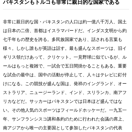
パキスタンもトルコも非常に親日的な国家である
非常に親日的な国・パキスタンの人口は約一億八千万人、国土
は日本の二倍、首都はイスラマバードだ。インダス文明から約
七千年もの歴史を誇る。多民族国家であり、話される言葉も
様々。しかし誰もが英語は話す。最も盛んなスポーツは、旧イ
ギリス領だけあって、クリケット。一見野球に似ているが、ル
ールはもっと複雑で、一試合で五日間掛かることもある。重要
な試合の最中は、国中の活動が停止して、人々はテレビに釘付
けになる。この競技が盛んな国は、発祥のイングランド、オー
ストラリア、ニュージーランド、インド、スリランカ、南アフ
リカなどだ。サッカーはパキスタンでは日本ほど盛んではな
い。その他人気のスポーツはフィールドホッケーだ。一九五一
年、サンフランシスコ講和条約のために行われた会議の席上、
南アジアから唯一の主要国として参加したパキスタンの代表