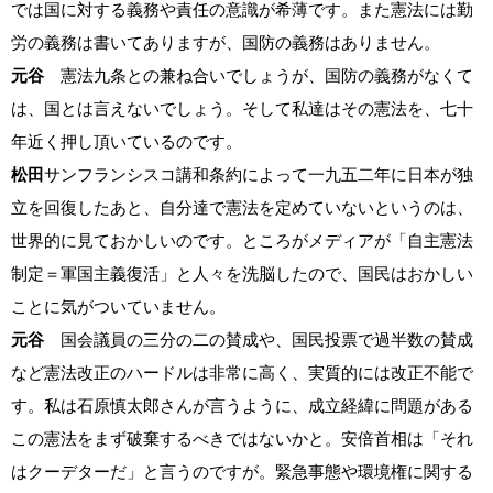
では国に対する義務や責任の意識が希薄です。また憲法には勤
労の義務は書いてありますが、国防の義務はありません。
元谷
憲法九条との兼ね合いでしょうが、国防の義務がなくて
は、国とは言えないでしょう。そして私達はその憲法を、七十
年近く押し頂いているのです。
松田
サンフランシスコ講和条約によって一九五二年に日本が独
立を回復したあと、自分達で憲法を定めていないというのは、
世界的に見ておかしいのです。ところがメディアが「自主憲法
制定＝軍国主義復活」と人々を洗脳したので、国民はおかしい
ことに気がついていません。
元谷
国会議員の三分の二の賛成や、国民投票で過半数の賛成
など憲法改正のハードルは非常に高く、実質的には改正不能で
す。私は石原慎太郎さんが言うように、成立経緯に問題がある
この憲法をまず破棄するべきではないかと。安倍首相は「それ
はクーデターだ」と言うのですが。緊急事態や環境権に関する