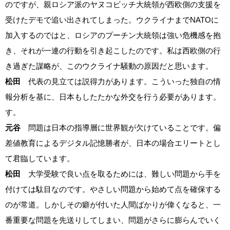
のですが、親ロシア派のヤヌコビッチ大統領が西欧側の支援を
受けたデモで追い出されてしまった。ウクライナまでNATOに
加入するのではと、ロシアのプーチン大統領は強い危機感を抱
き、それが一連の行動を引き起こしたのです。私は西欧側の行
き過ぎた謀略が、このウクライナ騒動の原因だと思います。
松田
代表の見立ては説得力があります。こういった独自の情
報分析を基に、日本もしたたかな外交を行う必要があります。
す。
元谷
問題は日本の指導層に世界観が欠けていることです。偏
差値教育によるデジタル記憶勝者が、日本の場合エリートとし
て君臨しています。
松田
大学受験で良い点を取るためには、難しい問題から手を
付けては駄目なのです。やさしい問題から始めて点を確保する
のが常道。しかしその癖が付いた人間ばかりが偉くなると、一
番重要な問題を先送りしてしまい、問題がさらに膨らんでいく