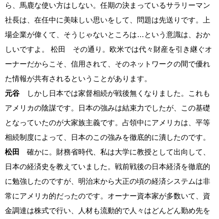
ら、馬鹿な使い方はしない。任期の決まっているサラリーマン
社長は、在任中に美味しい思いをして、問題は先送りです。上
場企業が偉くて、そうじゃないところは…という意識は、おか
しいですよ。 松田 その通り。欧米では代々財産を引き継ぐオ
ーナーだからこそ、信用されて、そのネットワークの間で優れ
た情報が共有されるということがあります。
元谷
しかし日本では家督相続が戦後無くなりました。これも
アメリカの陰謀です。日本の強みは結束力でしたが、この基礎
となっていたのが大家族主義です。占領中にアメリカは、平等
相続制度によって、日本のこの強みを徹底的に潰したのです。
松田
確かに。財務省時代、私は大学に教授として出向して、
日本の経済史を教えていました。戦前戦後の日本経済を徹底的
に勉強したのですが、明治末から大正の頃の経済システムは非
常にアメリカ的だったのです。オーナー資本家が多数いて、資
金調達は株式で行い、人材も流動的で人々はどんどん勤め先を