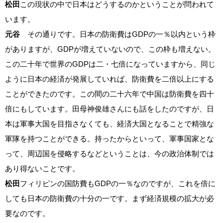
松田
この現状の中で日本はどうするのかということが問われて
います。
元谷
その通りです。日本の防衛費はGDPの一％以内という枠
がありますが、GDPが増えていないので、この枠も増えない。
この二十年で世界のGDPは二・七倍になっていますから、同じ
ように日本の経済が発展していれば、防衛費を二倍以上にする
ことができたのです。この間の二十六年で中国は防衛費を四十
倍にもしています。田母神俊雄さんにも話をしたのですが、日
本は軍事大国を目指さなくても、経済大国となることで精強な
軍隊を持つことができる。持ったからといって、軍事国家とな
って、周辺国を侵略するなどということは、今の政治体制では
あり得ないことです。
松田
フィリピンの国防費もGDPの一％なのですが、これを倍に
しても日本の防衛費の十分の一です。まず経済規模の拡大が必
要なのです。