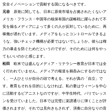
安全イノベーションで貢献する国になるべきです。
元谷
原発に関しても、日本に原発市場を占拠されたくないア
メリカ・フランス・中国等の核保有国の謀略戦に躍らされて不
安を煽るメディアによって多くの人が反対しているために、再
稼働が遅れています。メディアをもっとコントロールできるよ
うな、強いチェック機構が必要ではないでしょうか。彼らは権
力の暴走を防ぐためだというのですが、そのためには何をやっ
てもいいのかと感じます。
松田
欧米では盛んなメディア・リテラシー教育が日本では全
く行われていません。メディアの報道を鵜呑みにするのではな
く、一人ひとりが自分の頭で考える。それが真の「自立」で
す。教育もそれを目的にしなければ。私の妻はウィーンを中心
に活動するピアニストなのですが、中学生時代、パリでレッス
ンを受けていました。日本では完璧に楽譜通りに弾くことが評
価されますが、それでは見向きもされず、演奏に自分なりの音