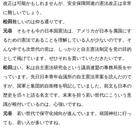
改正は可能かもしれませんが、安全保障関連の憲法改正は非常
に難しいでしょう。
松田
難しいのは仰る通りです。
元谷
そもそも今の日本国憲法は、アメリカが日本を属国にす
るための憲法であることを理解している人が少ないのです。そ
んな中でも次世代の党は、しっかりと自主憲法制定を党の目的
として掲げています。ぜひそれを貫いていただきたいです。
松田
はい。私は自主憲法研究会という議員連盟の事務局長をや
っています。先日日本青年会議所の自主憲法草案を読んだので
すが、国軍と集団的自衛権を明記していました。前文も日本の
歴史を滔々と語る名文です。未来を担う若い世代にこういう意
識が根付いているのは、心強いですね。
元谷
若い世代で保守化傾向が進んでいます。靖国神社に行っ
ても、若い人が多いですね。