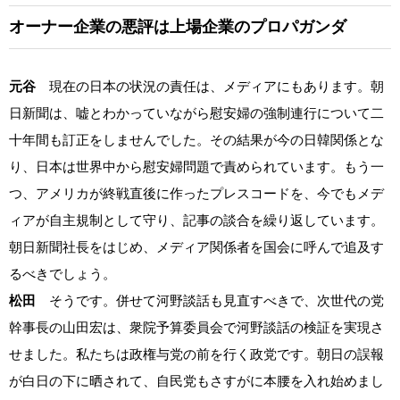
オーナー企業の悪評は上場企業のプロパガンダ
元谷
現在の日本の状況の責任は、メディアにもあります。朝
日新聞は、嘘とわかっていながら慰安婦の強制連行について二
十年間も訂正をしませんでした。その結果が今の日韓関係とな
り、日本は世界中から慰安婦問題で責められています。もう一
つ、アメリカが終戦直後に作ったプレスコードを、今でもメデ
ィアが自主規制として守り、記事の談合を繰り返しています。
朝日新聞社長をはじめ、メディア関係者を国会に呼んで追及す
るべきでしょう。
松田
そうです。併せて河野談話も見直すべきで、次世代の党
幹事長の山田宏は、衆院予算委員会で河野談話の検証を実現さ
せました。私たちは政権与党の前を行く政党です。朝日の誤報
が白日の下に晒されて、自民党もさすがに本腰を入れ始めまし