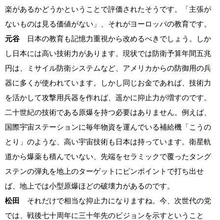
楽があるかどうかということで評価されたそうです。「主張が
ないものは見る価値がない」、それがヨーロッパの教育です。
元谷
日本の教育も記憶力重視から改めるべきでしょう。しか
し日本には高い技術力があります。現状では防衛予算年間五兆
円は、ミサイル防衛システムなど、アメリカからの防御用の兵
器に多くが使われています。しかし同じお金であれば、技術力
を活かして攻撃用兵器を作れば、遥かに抑止力が増すのです。
二十世紀の技術である原爆を持つ必要はありません。例えば、
国際宇宙ステーションに毎年物資を運んでいる補給機「こうの
とり」のような、高い宇宙技術も日本は持っています。衛星軌
道から爆薬も積んでいない、先端をセラミックで覆ったタング
ステンの弾丸を地上のターゲットにピンポイントで打ち出せ
ば、地上では小型原爆ほどの破壊力があるのです。
松田
それだけで相当な抑止力になりますね。今、次世代の党
では、戦後七十周年に三十年先のビジョンを示すということ