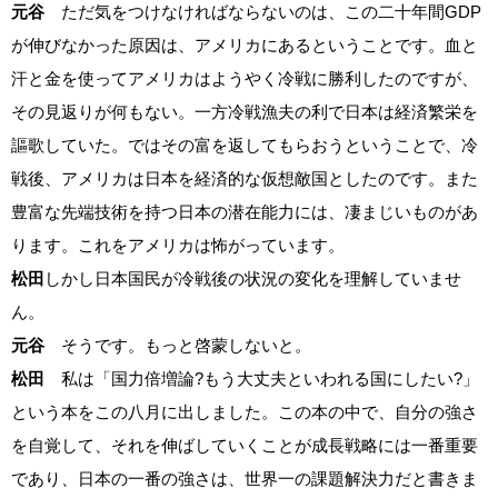
元谷
ただ気をつけなければならないのは、この二十年間GDP
が伸びなかった原因は、アメリカにあるということです。血と
汗と金を使ってアメリカはようやく冷戦に勝利したのですが、
その見返りが何もない。一方冷戦漁夫の利で日本は経済繁栄を
謳歌していた。ではその富を返してもらおうということで、冷
戦後、アメリカは日本を経済的な仮想敵国としたのです。また
豊富な先端技術を持つ日本の潜在能力には、凄まじいものがあ
ります。これをアメリカは怖がっています。
松田
しかし日本国民が冷戦後の状況の変化を理解していませ
ん。
元谷
そうです。もっと啓蒙しないと。
松田
私は「国力倍増論?もう大丈夫といわれる国にしたい?」
という本をこの八月に出しました。この本の中で、自分の強さ
を自覚して、それを伸ばしていくことが成長戦略には一番重要
であり、日本の一番の強さは、世界一の課題解決力だと書きま