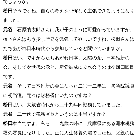
でしょうか。
松田
そうですね。自らの考えを忌憚なく主張できるようになり
ました。
元谷
石原慎太郎さんは我が子のように可愛がっていますが、
橋下さんはもう少し歴史を勉強して欲しいですね。松田さんは
たちあがれ日本時代から参加していると聞いていますが。
松田
はい。ですからたちあがれ日本、太陽の党、日本維新の
会、そして次世代の党と、新党結成に立ち会うのは今回四回目
です。
元谷
そして日本維新の会になった二〇一二年に、衆議院議員
に初当選。元々は財務省にいたのですね？
松田
はい。大蔵省時代から二十九年間勤務していました。
元谷
二十代で税務署長というのは本当ですか？
松田
本当ですよ。私も二十九歳の時に、兵庫県にある洲本税務
署の署長になりました。正に人生修養の場でしたね。父親の世