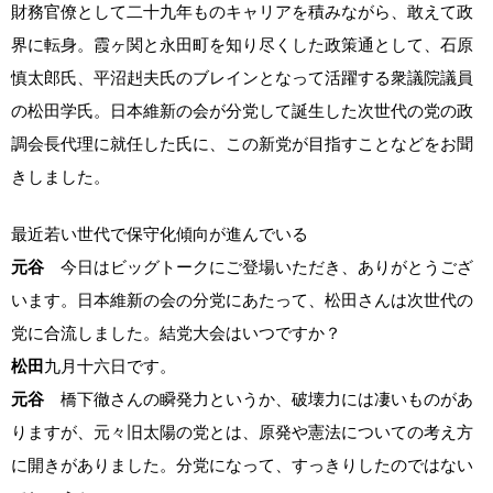
財務官僚として二十九年ものキャリアを積みながら、敢えて政
界に転身。霞ヶ関と永田町を知り尽くした政策通として、石原
慎太郎氏、平沼赳夫氏のブレインとなって活躍する衆議院議員
の松田学氏。日本維新の会が分党して誕生した次世代の党の政
調会長代理に就任した氏に、この新党が目指すことなどをお聞
きしました。
最近若い世代で保守化傾向が進んでいる
元谷
今日はビッグトークにご登場いただき、ありがとうござ
います。日本維新の会の分党にあたって、松田さんは次世代の
党に合流しました。結党大会はいつですか？
松田
九月十六日です。
元谷
橋下徹さんの瞬発力というか、破壊力には凄いものがあ
りますが、元々旧太陽の党とは、原発や憲法についての考え方
に開きがありました。分党になって、すっきりしたのではない