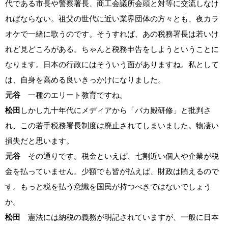
代である市長や警察署長、商工会議所会頭と対等に交流しなけ
ればならない。祖父の世代に近い業界団体の方々とも、夜カラ
オケで一緒に歌うのです。そうすれば、あの税務署長は若いけ
れど見どころがある。ちゃんと税務申告をしようということに
なります。日本の行政にはそういう面がありますね。私として
は、自身を高める良いきっかけになりました。
元谷
一種のエリート教育ですね。
松田
しかし九十年代にメディアから「バカ殿研修」と批判さ
れ、この若手税務署長制度は廃止されてしまいました。物凄い
損失だと思います。
元谷
その通りです。税金といえば、七割近い個人や企業が税
金を払っていません。少額でも皆が払えば、財政は賄えるので
す。もっと税を払う意識を国民が持つべきではないでしょう
か。
松田
憲法には納税の義務が明記されていますが、一般に日本