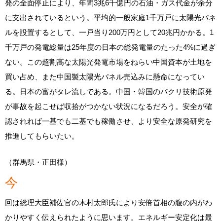
発の全面停止により、年間3兆6千億円の石油・ガス代金が余分
に支出されているという。平均的一般家庭1千万戸に太陽光パネ
ルを設置するとして、一戸当り200万円として20兆円かかる。1
千万戸の発電総量は25年度の日本の総発電量のたった4%に過ぎ
ない。この超割高な太陽光発電市場をねらい中国資本が土地を
買い占め、また中国製太陽光パネル売込みに懸命になってい
る。日本の富がタレ流しである。中国・韓国のパクリ技術原発
が事故を起こせば収拾がつかない状況になるだろう。安全が確
認されれば一基でも二基でも稼働させ、より安全な原発研究を
推進してもらいたい。
（群馬県・正田様）
今
回は総理大臣補佐官の木村太郎氏により安倍首相の腹の内がわ
かりやすく伝えられたように思います。エネルギー安定化は最