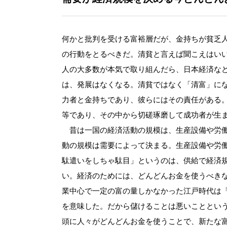
何かと批判を受ける富裕層だが、金持ちが貧乏
の行動をとるべきだ。清貧と言えば聞こえはい
人の大多数が本気で取り組んだら、日本経済な
は、発展はなくなる。清貧ではなく「清富」に
力者と金持ちであり、彼らにはその責任がある
等であり、その中から切磋琢磨して成功者が生
昔は一国の経済活動の規模は、生産設備や労働
動の規模は需要によって決まる。生産設備や労
駄遣いをしちゃ駄目」というのは、供給で経済
い。経済のためには、どんどんお金を使うべき
業中心で一定の富の量しかなかった江戸時代は
を意味した。だから儲けることは悪いこととい
頭に人々がどんどんお金を使うことで、新たな