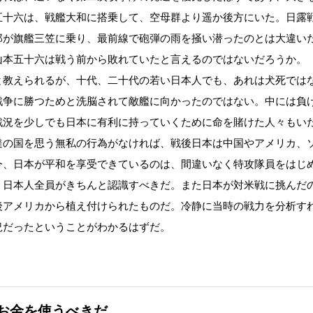
五十六は、戦艦大和に搭乗して、空母群より遥か後方にいた。日露
郎が旗艦三笠に乗り、最前線で砲弾の雨を掻い潜ったのとは大違い
山本五十六は戦う前から敗れていたと言えるのではないだろうか。
教えられるが、十代、二十代の若い日本人でも、あれは犬死では
戦争に勝つためと洗脳されて敵艦に向かったのではない。中には負
戦況を少しでも日本に有利に持っていくために命を賭けた人々もい
達の国を思う無私の行為がなければ、戦後日本は中国やアメリカ、
今、日本が平和を享受できているのは、間違いなく特攻隊員をはじ
、日本人全員がきちんと認識すべきだ。また日本が対米戦に挑んだ
後アメリカから植え付けられたものだ。冷静に当時の戦力を分析す
況だったということがわかるはずだ。
お金を使うべきだ