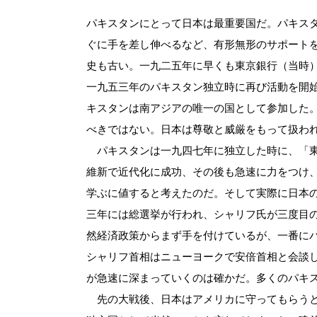
パキスタンにとって日本は最重要国だ。パキス
ぐに手を差し伸べるなど、有形無形のサポート
史も古い。一九二五年に早くも東京銀行（当時
一九五三年のパキスタン独立時に再び活動を開
キスタンは南アジアの唯一の国として参加した
べきではない。日本は尊敬と威厳をもって扱わ
パキスタンは一九四七年に独立した時に、「東
維新で近代化に成功、その後も急速に力をつけ
学ぶに値すると考えたのだ。そして実際に日本
三年には総選挙が行われ、シャリフ氏が三度目
然経済政策からまず手を付けているが、一番に
シャリフ首相はニューヨークで安倍首相と会談
が急速に深まっていくのは確かだ。多くのパキ
先の大戦後、日本はアメリカに守ってもらうと