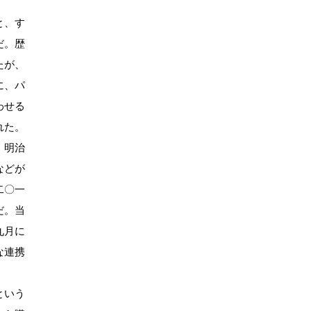
と、す
だ。歴
たが、
に、パ
わせる
れた。
。明治
などが
二〇一
だ。当
九月に
な連携
。
という