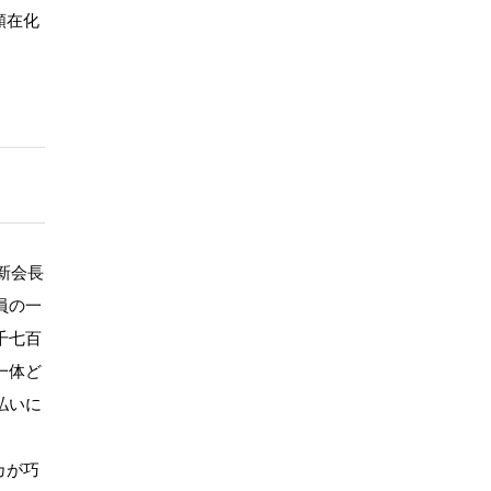
顕在化
新会長
員の一
千七百
一体ど
払いに
カが巧