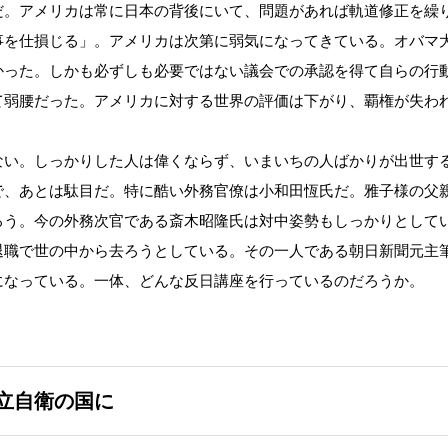
だ。アメリカは常に日本の背後にいて、問題があれば軌道修正を繰
事を仕損じる」。アメリカは次第に弱気になってきている。オバマ
かった。しかも必ずしも必要ではない議会での承認を得て自らの行
て弱腰だった。アメリカに対する世界の評価は下がり、覇権が失わ
い。しっかりした人は偉くならず、いまいちの人ばかりが出世す
で、あとは駄目だ。特に酷い外務官僚は小和田恆氏だ。雅子様の父
ろう。今の外務次官である斎木昭隆氏は対中姿勢もしっかりとして
退職で世の中から去ろうとしている。その一人である朝日新聞元主
になっている。一体、どんな反日講座を行っているのだろうか。
立自衛の国に