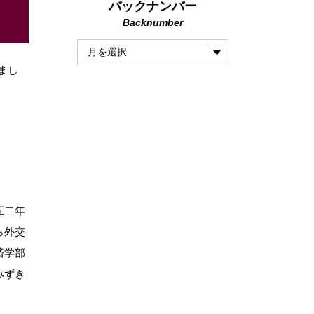
バックナンバー
Backnumber
まし
五二年
ら外交
済学部
みずき