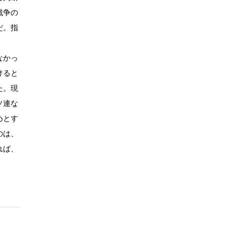
戦争の
だ。指
なかっ
けると
た。現
ソ連な
めとす
のは、
れば、