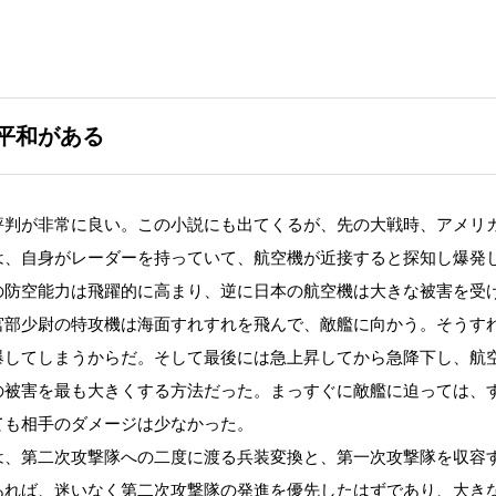
平和がある
評判が非常に良い。この小説にも出てくるが、先の大戦時、アメリ
は、自身がレーダーを持っていて、航空機が近接すると探知し爆発
の防空能力は飛躍的に高まり、逆に日本の航空機は大きな被害を受
宮部少尉の特攻機は海面すれすれを飛んで、敵艦に向かう。そうす
爆してしまうからだ。そして最後には急上昇してから急降下し、航
の被害を最も大きくする方法だった。まっすぐに敵艦に迫っては、
ても相手のダメージは少なかった。
、第二次攻撃隊への二度に渡る兵装変換と、第一次攻撃隊を収容
あれば、迷いなく第二次攻撃隊の発進を優先したはずであり、大き