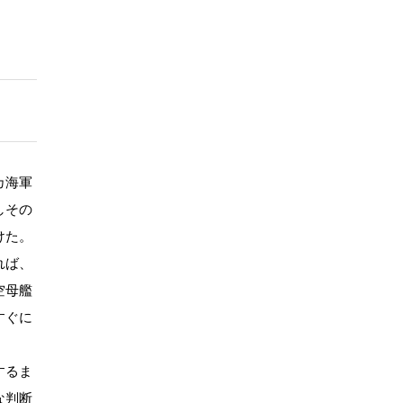
カ海軍
しその
けた。
れば、
空母艦
すぐに
するま
な判断