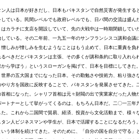
タン人は日本が好きだし、日本もパキスタンで自然災害が発生する
をしている。民間レベルでも政府レベルでも、日パ間の交流は盛ん
）はカラチに支店を開設していて、先の大戦中は一時期閉鎖してい
始している。その二年前、一九五一年のサンフランシスコ講和会議
。憎しみが憎しみを生むようなことはもう止めて、日本に重責を負
れるべきだとパキスタンは主張、その多くが講和条約に取り入れら
から学ぼう」というスローガンを掲げて、日本を目標にしてきた
、世界の五大国までになった日本。その勤勉さや技術力、粘り強さ
のやり方を国政に反映することで、パキスタンを発展させてきた。
の首相になった。シャリフ首相は元々財閥の出で実業家だった人物
パートナーとして挙がってくるのは、もちろん日本だ。二〇一三年
した。これから二国間で貿易、経済、投資から文化活動まで、様々
スタン人ビジネスマンや学生が、日本で活躍することになるだろう
いう体制を続けてきた。そのために、「自分の国を自分で守る」