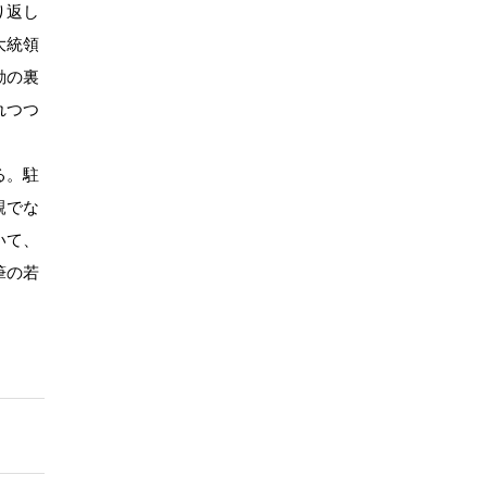
り返し
大統領
動の裏
れつつ
る。駐
親でな
いて、
筆の若