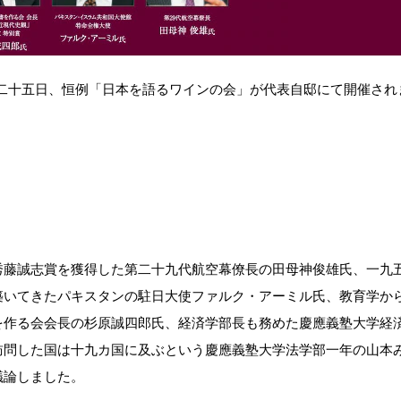
二十五日、恒例「日本を語るワインの会」が代表自邸にて開催され
秀藤誠志賞を獲得した第二十九代航空幕僚長の田母神俊雄氏、一九
築いてきたパキスタンの駐日大使ファルク・アーミル氏、教育学か
を作る会会長の杉原誠四郎氏、経済学部長も務めた慶應義塾大学経
訪問した国は十九カ国に及ぶという慶應義塾大学法学部一年の山本
議論しました。