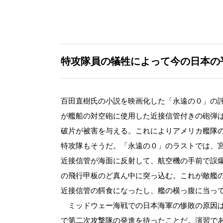
特攻隊員の犠牲によって今の日本の
百田直樹氏の小説を映画化した「永遠の０」の
が艦船の対空砲に使用した近接信管付きの砲弾
破片が被害を与える。これによりアメリカ艦隊
特攻隊もそうだ。「永遠の０」のラストでは、
近接信管が海面に反射して、航空機の手前で誤
の飛行甲板のど真ん中に突っ込む。これが敵艦
近接信管の餌食になったし、艦の横っ腹に当っ
ミッドウェー海戦での日本海軍の惨敗の原因は
で第二次攻撃隊の発進を待ったことだ。演習で