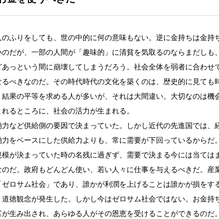
人のふりをしても、世の中的に何の意味もない。逆に金持ちは金持
いのだが、一部の人間が「趣味的」に清貧を気取るのならまだしも
どあっという間に崩壊してしまうだろう。社会全体を弱者に合わせ
なるべきなのだ。その時代時代の文化を築くのは、歴史的に見ても
。結果の平等を求める人が多いが、それは大間違い。大切なのは機
まれるところに、社会の活力が生まれる。
力など供給側の要因で決まっていた。しかし近代の先進国では、
働力をベースにした供給力よりも、常に需要が下回っているからだ
規模が決まっていた時の名残に過ぎず、需要で決まる今には当ては
なのだ。政府もどんどん使い、若い人々に仕事を与えるべきだ。産
「ゼロサム社会」であり、誰かが利潤を上げることは誰かが損をす
う道徳観念が発生した。しかし今はゼロサム社会ではない。お金持
富が生み出され、あらゆる人がその恩恵を受けることができるのだ