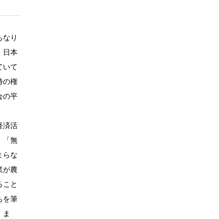
ちなり
、日本
ていて
時の権
会の平
経済活
。「無
まらな
業が農
ること
ちを筆
。ま