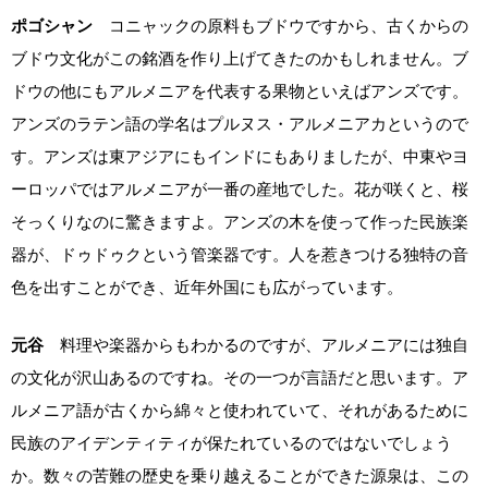
ポゴシャン
コニャックの原料もブドウですから、古くからの
ブドウ文化がこの銘酒を作り上げてきたのかもしれません。ブ
ドウの他にもアルメニアを代表する果物といえばアンズです。
アンズのラテン語の学名はプルヌス・アルメニアカというので
す。アンズは東アジアにもインドにもありましたが、中東やヨ
ーロッパではアルメニアが一番の産地でした。花が咲くと、桜
そっくりなのに驚きますよ。アンズの木を使って作った民族楽
器が、ドゥドゥクという管楽器です。人を惹きつける独特の音
色を出すことができ、近年外国にも広がっています。
元谷
料理や楽器からもわかるのですが、アルメニアには独自
の文化が沢山あるのですね。その一つが言語だと思います。ア
ルメニア語が古くから綿々と使われていて、それがあるために
民族のアイデンティティが保たれているのではないでしょう
か。数々の苦難の歴史を乗り越えることができた源泉は、この