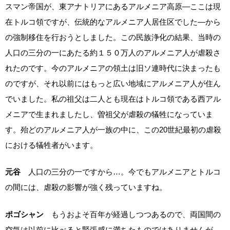
スマン帝国が、東アナトリアにあるアルメニア高原―ここは現
在トルコ領ですが、伝統的なアルメニア人居住区でした―から
の強制移住を行おうとしました。この民族浄化の結果、当時の
人口の三分の一にあたる約１５０万人のアルメニア人が虐殺さ
れたのです。今のアルメニアの領土は旧ソ連時代に決まったも
のですが、それ以前にはもっと広い地域にアルメニア人が住ん
でいました。私の祖父は二人とも現在はトルコ領である西アル
メニアで生まれましたし、曽祖父が虐殺の犠牲になっていま
す。殆どのアルメニア人が一族の中に、この20世紀最初の虐殺
における犠牲者がいます。
元谷
人口の三分の一ですから…。今でもアルメニアとトルコ
の間には、虐殺の影響が強く残っていますね。
ポゴシャン
もうおよそ百年が経過しつつあるので、両国間の
空気は以前に比べると緊張感に満ちたものではありませんが、