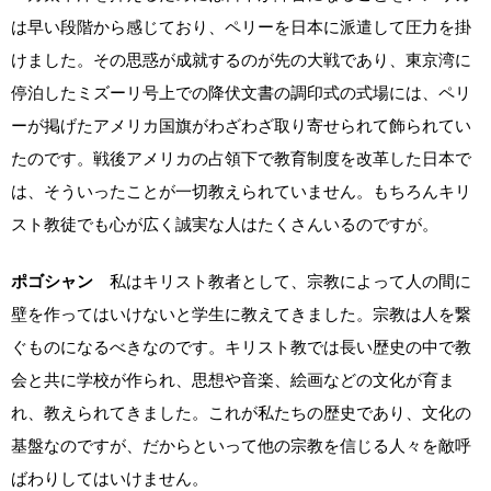
は早い段階から感じており、ペリーを日本に派遣して圧力を掛
けました。その思惑が成就するのが先の大戦であり、東京湾に
停泊したミズーリ号上での降伏文書の調印式の式場には、ペリ
ーが掲げたアメリカ国旗がわざわざ取り寄せられて飾られてい
たのです。戦後アメリカの占領下で教育制度を改革した日本で
は、そういったことが一切教えられていません。もちろんキリ
スト教徒でも心が広く誠実な人はたくさんいるのですが。
ポゴシャン
私はキリスト教者として、宗教によって人の間に
壁を作ってはいけないと学生に教えてきました。宗教は人を繋
ぐものになるべきなのです。キリスト教では長い歴史の中で教
会と共に学校が作られ、思想や音楽、絵画などの文化が育ま
れ、教えられてきました。これが私たちの歴史であり、文化の
基盤なのですが、だからといって他の宗教を信じる人々を敵呼
ばわりしてはいけません。