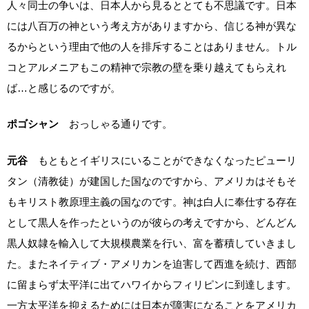
人々同士の争いは、日本人から見るととても不思議です。日本
には八百万の神という考え方がありますから、信じる神が異な
るからという理由で他の人を排斥することはありません。トル
コとアルメニアもこの精神で宗教の壁を乗り越えてもらえれ
ば…と感じるのですが。
ポゴシャン
おっしゃる通りです。
元谷
もともとイギリスにいることができなくなったピューリ
タン（清教徒）が建国した国なのですから、アメリカはそもそ
もキリスト教原理主義の国なのです。神は白人に奉仕する存在
として黒人を作ったというのが彼らの考えですから、どんどん
黒人奴隷を輸入して大規模農業を行い、富を蓄積していきまし
た。またネイティブ・アメリカンを迫害して西進を続け、西部
に留まらず太平洋に出てハワイからフィリピンに到達します。
一方太平洋を抑えるためには日本が障害になることをアメリカ