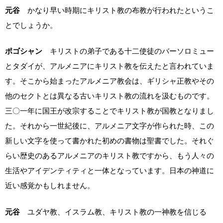
元谷
かなり早い時期にキリスト教の布教が行われたというこ
とでしょうか。
ポゴシャン
キリストの弟子である十二使徒のバーソロミュー
とタダイが、アルメニアにキリスト教を伝えたと言われていま
す。そこから始まったアルメニア教会は、ギリシャ正教やその
他のセクトとは異なる古いキリスト教の流れを汲むものです。
三〇一年に国王が改宗することでキリスト教が国教となりまし
た。それから一世紀後に、アルメニア文字が作られた時、この
新しい文字を使って書かれた初めの書物は聖書でした。それぐ
らい歴史のあるアルメニアのキリスト教ですから、もう人々の
生活やアイデンティティと一体となっています。日本の神道に
近い感覚かもしれません。
元谷
ユダヤ教、イスラム教、キリスト教の一神教を信じる