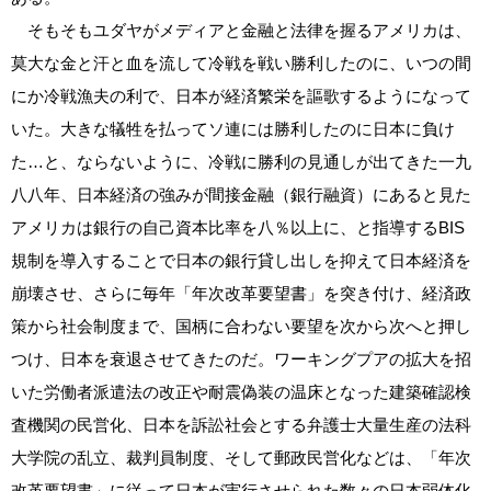
そもそもユダヤがメディアと金融と法律を握るアメリカは、
莫大な金と汗と血を流して冷戦を戦い勝利したのに、いつの間
にか冷戦漁夫の利で、日本が経済繁栄を謳歌するようになって
いた。大きな犠牲を払ってソ連には勝利したのに日本に負け
た…と、ならないように、冷戦に勝利の見通しが出てきた一九
八八年、日本経済の強みが間接金融（銀行融資）にあると見た
アメリカは銀行の自己資本比率を八％以上に、と指導するBIS
規制を導入することで日本の銀行貸し出しを抑えて日本経済を
崩壊させ、さらに毎年「年次改革要望書」を突き付け、経済政
策から社会制度まで、国柄に合わない要望を次から次へと押し
つけ、日本を衰退させてきたのだ。ワーキングプアの拡大を招
いた労働者派遣法の改正や耐震偽装の温床となった建築確認検
査機関の民営化、日本を訴訟社会とする弁護士大量生産の法科
大学院の乱立、裁判員制度、そして郵政民営化などは、「年次
改革要望書」に従って日本が実行させられた数々の日本弱体化