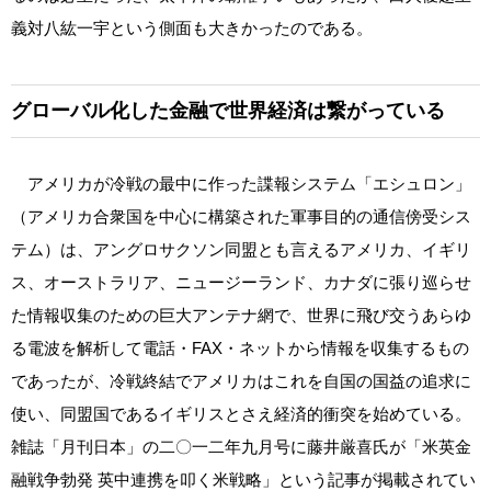
義対八紘一宇という側面も大きかったのである。
グローバル化した金融で世界経済は繋がっている
アメリカが冷戦の最中に作った諜報システム「エシュロン」
（アメリカ合衆国を中心に構築された軍事目的の通信傍受シス
テム）は、アングロサクソン同盟とも言えるアメリカ、イギリ
ス、オーストラリア、ニュージーランド、カナダに張り巡らせ
た情報収集のための巨大アンテナ網で、世界に飛び交うあらゆ
る電波を解析して電話・FAX・ネットから情報を収集するもの
であったが、冷戦終結でアメリカはこれを自国の国益の追求に
使い、同盟国であるイギリスとさえ経済的衝突を始めている。
雑誌「月刊日本」の二〇一二年九月号に藤井厳喜氏が「米英金
融戦争勃発 英中連携を叩く米戦略」という記事が掲載されてい