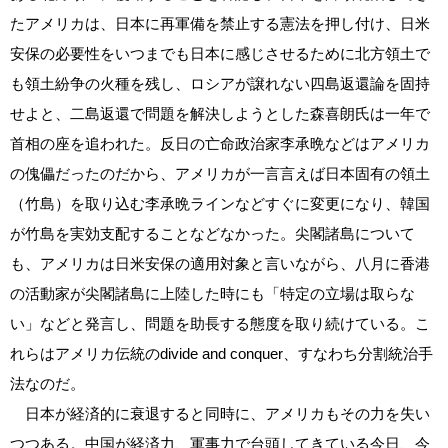
たアメリカは、日本に再軍備を禁止する憲法を押し付け、日米
安保の必要性をいつまでも日本に感じさせるために北方領土で
も領土紛争の火種を残し、ロシアが譲れない四島返還論を固持
せよと、二島返還で問題を解決しようとした森喜朗氏は一年で
首相の座を追われた。反日の亡命政治家李承晩などはアメリカ
の傀儡だったのだから、アメリカが一言言えば日本固有の領土
（竹島）を取り込む李承晩ラインなどすぐに変更になり、韓国
が竹島を実効支配することなどなかった。尖閣諸島について
も、アメリカは日米安保の適用対象と言いながら、八月に香港
の活動家が尖閣諸島に上陸した時にも「特定の立場は取らな
い」などと発言し、問題を助長する態度を取り続けている。こ
れらはアメリカ伝統のdivide and conquer、すなわち分割統治手
法なのだ。
日本が経済的に衰退すると同時に、アメリカもその力を失い
つつある。中国が経済力、軍事力で台頭してきている今日、今