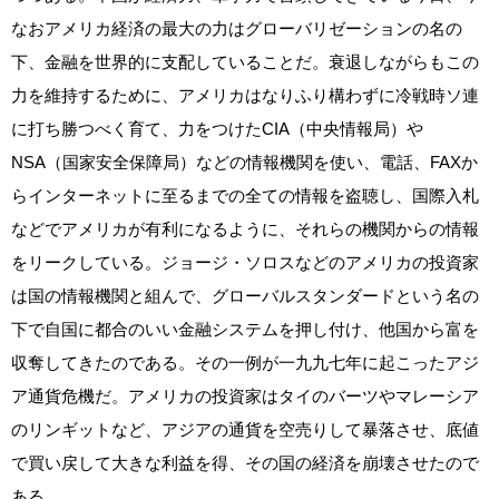
なおアメリカ経済の最大の力はグローバリゼーションの名の
下、金融を世界的に支配していることだ。衰退しながらもこの
力を維持するために、アメリカはなりふり構わずに冷戦時ソ連
に打ち勝つべく育て、力をつけたCIA（中央情報局）や
NSA（国家安全保障局）などの情報機関を使い、電話、FAXか
らインターネットに至るまでの全ての情報を盗聴し、国際入札
などでアメリカが有利になるように、それらの機関からの情報
をリークしている。ジョージ・ソロスなどのアメリカの投資家
は国の情報機関と組んで、グローバルスタンダードという名の
下で自国に都合のいい金融システムを押し付け、他国から富を
収奪してきたのである。その一例が一九九七年に起こったアジ
ア通貨危機だ。アメリカの投資家はタイのバーツやマレーシア
のリンギットなど、アジアの通貨を空売りして暴落させ、底値
で買い戻して大きな利益を得、その国の経済を崩壊させたので
ある。