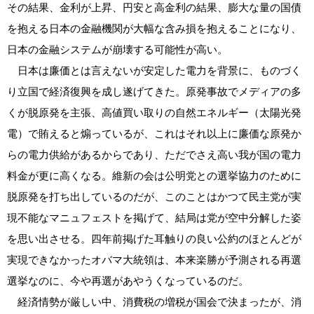
その結果、金利が上昇、円安と高金利の結果、膨大な量の国債
を抱える日本の金融機関が大幅な含み損を抱えることになり、
日本の金融システムが崩壊する可能性が高い。
日本は廉価とは言えないが安定した電力を背景に、ものづく
り立国で経済復興を成し遂げてきた。原発事故でメディアの多
くが脱原発を主張、高値買い取りの自然エネルギー（太陽光発
電）で賄えると煽っているが、これはそれ以上に廉価な原発か
らの電力供給があるからであり、ただでさえ高い我が国の電力
料金が更に高くなる。維新の会は公明党との選挙協力のために
脱原発を打ち出しているのだが、このことはかつて民主党が実
現不能なマニュフェストを掲げて、結局は党が空中分解した姿
を思い出させる。四年前掲げた耳触りの良い公約のほとんどが
実現できなかったオバマ大統領は、本来楽勝が予測される再選
選挙なのに、今や再選があやうくなっているのだ。
経済情勢が厳しい中、消費税の増税が国会で決まったが、消