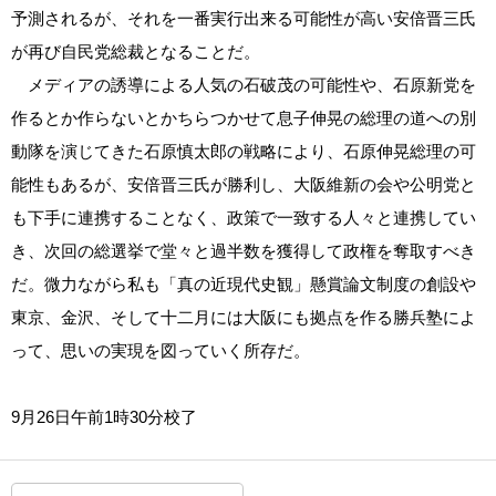
予測されるが、それを一番実行出来る可能性が高い安倍晋三氏
が再び自民党総裁となることだ。
メディアの誘導による人気の石破茂の可能性や、石原新党を
作るとか作らないとかちらつかせて息子伸晃の総理の道への別
動隊を演じてきた石原慎太郎の戦略により、石原伸晃総理の可
能性もあるが、安倍晋三氏が勝利し、大阪維新の会や公明党と
も下手に連携することなく、政策で一致する人々と連携してい
き、次回の総選挙で堂々と過半数を獲得して政権を奪取すべき
だ。微力ながら私も「真の近現代史観」懸賞論文制度の創設や
東京、金沢、そして十二月には大阪にも拠点を作る勝兵塾によ
って、思いの実現を図っていく所存だ。
9月26日午前1時30分校了