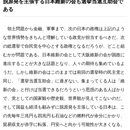
脱原発を主張する日本維新の会も選挙当選互助会で
ある
領土問題から金融、軍事まで、次の日本の政権は上記のよう
な世界情勢をきちんと理解している政党が担当するべきだ。次
の総選挙で自民党を中心とする政権となるだろうが、どこと組
むかが問題である。日本維新の会として大阪維新の会が国政に
進出することが大きな話題となり、人々の期待も集めているよ
うだ。しかし維新の会はこのままでは前回の選挙時の民主党と
同じ、「選挙当選互助会」に過ぎない。集まってくる人は「維
新の会」と付けば当選できるだろうという思惑のある人ばかり
で、党としての国家観や歴史観、世界観が見えてこないのだ。
そして国益も経済も顧みずに脱原発を主張している日本は、こ
の先毎年三兆円も四兆円も石油などの燃料代が余分にかかり、
貿易収支が赤字に転落、円安へと向かう可能性が大きくなる。