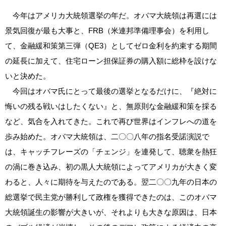
今年はアメリカ大統領選挙の年だ。オバマ大統領は再選には
景気回復が最も大事と、FRB（米連邦準備理事会）を利用し
て、金融緩和策第三弾（QE3）としてゼロ金利を約束する期間
の延長に加えて、住宅ローン担保証券の購入額に総枠を設けな
いと決めた。
今回はオバマ氏にとって最後の選挙となるだけに、『絶対に
悔いの残る戦いはしたくない』と、無原則な金融緩和策を採る
など、気合を入れてきた。これで再び世界はインフレへの道を
歩み始めた。オバマ大統領は、二〇〇八年の指名受諾演説で
は、キャッチフレーズの「チェンジ」を連発して、聴衆を熱狂
の渦に巻き込み、初の黒人大統領によってアメリカが大きく変
わると、人々に期待を与えたのである。翌二〇〇九年の日本の
総選挙で民主党が勝利して政権を獲得できたのは、このオバマ
大統領誕生の影響が大きいが、それよりも大きな原因は、日本