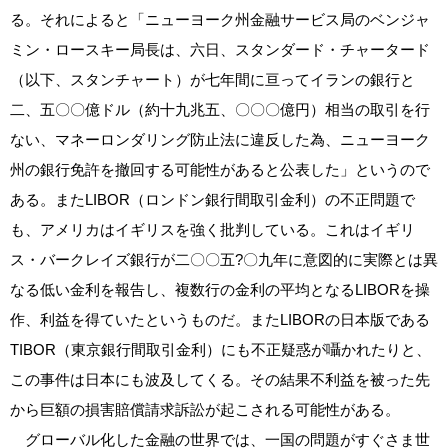
る。それによると「ニューヨーク州金融サービス局のベンジャ
ミン・ロースキー局長は、六日、スタンダード・チャータード
（以下、スタンチャート）が七年間に亘ってイランの銀行と
二、五〇〇億ドル（約十九兆五、〇〇〇億円）相当の取引を行
ない、マネーロンダリング防止法に違反した為、ニューヨーク
州の銀行免許を撤回する可能性があると公表した」というので
ある。またLIBOR（ロンドン銀行間取引金利）の不正問題で
も、アメリカはイギリスを強く批判している。これはイギリ
ス・バークレイズ銀行が二〇〇五?〇九年に意図的に実際とは異
なる低い金利を報告し、複数行の金利の平均となるLIBORを操
作、利益を得ていたというものだ。またLIBORの日本版である
TIBOR（東京銀行間取引金利）にも不正疑惑が囁かれたりと、
この事件は日本にも波及してくる。その結果不利益を被った先
から巨額の損害賠償請求訴訟が起こされる可能性がある。
グローバル化した金融の世界では、一国の問題がすぐさま世