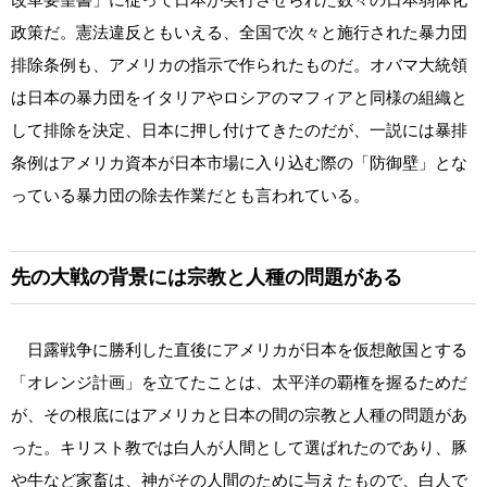
政策だ。憲法違反ともいえる、全国で次々と施行された暴力団
排除条例も、アメリカの指示で作られたものだ。オバマ大統領
は日本の暴力団をイタリアやロシアのマフィアと同様の組織と
して排除を決定、日本に押し付けてきたのだが、一説には暴排
条例はアメリカ資本が日本市場に入り込む際の「防御壁」とな
っている暴力団の除去作業だとも言われている。
先の大戦の背景には宗教と人種の問題がある
日露戦争に勝利した直後にアメリカが日本を仮想敵国とする
「オレンジ計画」を立てたことは、太平洋の覇権を握るためだ
が、その根底にはアメリカと日本の間の宗教と人種の問題があ
った。キリスト教では白人が人間として選ばれたのであり、豚
や牛など家畜は、神がその人間のために与えたもので、白人で