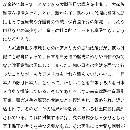
が余裕で暮らすことができる大型住居の購入を推進し、大家族
制度を復活させることだ。親から子、孫への世代間の相互扶助
によって医療費や介護費の低減、保育園予算の削減、いじめや
自殺などの減少など、多くの社会的メリットも享受できるよう
になるだろう。
大家族制度を破壊したのはアメリカの占領政策だが、彼らは
他にも教育によって、日本を自分達の歴史に誇りや自信の持て
ない贖罪意識の国にしてしまった。強い日本の復活を恐れて行
ったことだが、もうアメリカもそれを望んでいないのに、「日
本人の敵は日本人」となって、正しいことを主張する人を日本
人自身が排除している。そしてありもしない南京虐殺や従軍慰
安婦、毒ガス兵器廃棄の問題などを捏造され、責められ、追い
込まれているのだ。その結果が今勃発している領土問題に集約
されている。これに対抗するには、次の政権がしっかりとした
真正保守の考えを持つ必要がある。その実現には大変な困難が