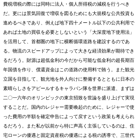
費税増税の際には同時に法人・個人所得税の減税を行うべき
だ。更には景気回復で増収を図るためにも大規模な公共投資も
進めるべきであり、例えば地下四十メートル以下の公共利用で
あれば土地の買収を必要としないという「大深度地下使用法」
を活用して、首都圏の地下に横断循環道路を建設するのであ
る。物流のスピードアップによって大きな経済効果が期待でき
るだろう。財源は超低金利の今だから可能な低金利の超長期百
年国債を作り、償還資金はこの道路の使用料で賄う。また観光
立国を目指して、観光地を外人向けに整備するとともに日本の
素晴らしさをアピールするキャラバン隊を世界に派遣、まずは
二〇一六年のオリンピックの東京招致を世論を盛り上げて実現
することだ。国内のレジャー需要喚起のために、レジャーで使
った費用の半額を確定申告によって戻すという政策も考えられ
るだろう。また私が以前から特に声高く主張しているのは、住
宅ローンの優遇と固定資産税の優遇による税の誘導で、三世代