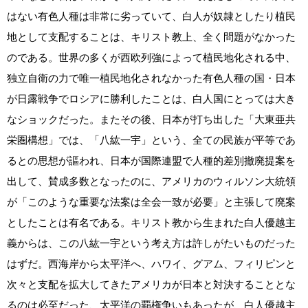
はない有色人種は非常に劣っていて、白人が奴隷としたり植民
地として支配することは、キリスト教上、全く問題がなかった
のである。世界の多くが西欧列強によって植民地化される中、
独立自衛の力で唯一植民地化されなかった有色人種の国・日本
が日露戦争でロシアに勝利したことは、白人国にとっては大き
なショックだった。またその後、日本が打ち出した「大東亜共
栄圏構想」では、「八紘一宇」という、全ての民族が平等であ
るとの思想が謳われ、日本が国際連盟で人種的差別撤廃提案を
出して、賛成多数となったのに、アメリカのウィルソン大統領
が「このような重要な法案は全会一致が必要」と主張して廃案
としたことは有名である。キリスト教から生まれた白人優越主
義からは、この八紘一宇という考え方は許しがたいものだった
はずだ。西海岸から太平洋へ、ハワイ、グアム、フィリピンと
次々と支配を拡大してきたアメリカが日本と対決することとな
るのは必至だった、太平洋の覇権争いもあったが、白人優越主