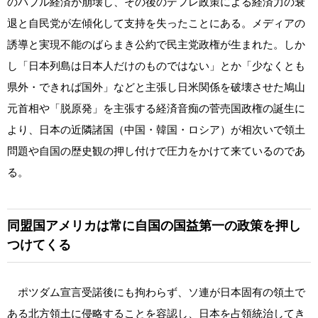
のバブル経済が崩壊し、その後のデフレ政策による経済力の衰
退と自民党が左傾化して支持を失ったことにある。メディアの
誘導と実現不能のばらまき公約で民主党政権が生まれた。しか
し「日本列島は日本人だけのものではない」とか「少なくとも
県外・できれば国外」などと主張し日米関係を破壊させた鳩山
元首相や「脱原発」を主張する経済音痴の菅売国政権の誕生に
より、日本の近隣諸国（中国・韓国・ロシア）が相次いで領土
問題や自国の歴史観の押し付けで圧力をかけて来ているのであ
る。
同盟国アメリカは常に自国の国益第一の政策を押し
つけてくる
ポツダム宣言受諾後にも拘わらず、ソ連が日本固有の領土で
ある北方領土に侵略することを容認し、日本を占領統治してき