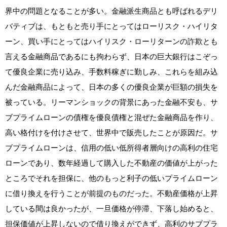
界中の問題となることが多い。金融派生商品とも呼ばれるデリ
バティブは、もともと売り手にとってはローリスク・ハイリタ
ーン、買い手にとってはハイリスク・ローリターンの詐欺とも
言える金融商品であるにも拘わらず、日本の巨大銀行はこぞっ
て優良企業に売り込み、手数料稼ぎに勤しみ、これらを組み込
んだ金融商品によって、日本の多くの優良企業が巨額の損失を
被っている。リーマンショックの背景にあった金融不安も、サ
ブプライムローンの債権を優良債権と混ぜた金融商品を作り、
高い格付けを付けさせて、世界中で販売したことが原因だ。サ
ブプライムローンは、信用の低い低所得者層向けの高利の住宅
ローンであり、数年経過して購入した不動産の価値が上がった
ところでそれを担保に、他のもっと利子の低いプライムローン
に借り換えを行うことが前提のものだった。不動産価格が上昇
している間は良かったが、一旦価格が停滞、下落し始めると、
担保価値が上昇しないので借り換えができず、高利のサブプラ