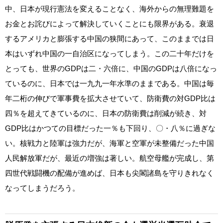
中、日本が現行憲法を変えることなく、海外からの無理難題を
お金とお詫びによって解決していくことにも限界がある。衰退
するアメリカと膨張する中国の狭間にあって、このままでは日
本はいずれ中国の一自治区になってしまう。この二十年だけを
とっても、世界のGDPは二・六倍に、中国のGDPは八倍になっ
ているのに、日本では一九九一年水準のままである。中国は毎
年二桁の伸びで軍事費を拡大させていて、防衛費の対GDP比は
四％を超えてきているのに、日本の防衛費は削減が続き、対
GDP比はかつての目標だった一％も下回り、〇・八％に過ぎな
い。核戦力と陸軍は強力だが、海軍と空軍が未整備だった中国
人民解放軍だが、最近の増強は著しい。航空母艦が完成し、第
四世代戦闘機の配備が進めば、日本も尖閣諸島を守りきれなく
なってしまうだろう。