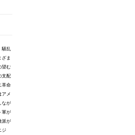
。騒乱
まざま
の望む
の支配
ニ革命
はアメ
しなが
ト軍が
激派が
ニジ