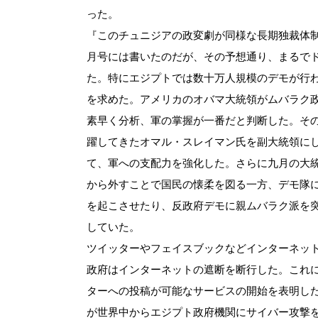
った。
『このチュニジアの政変劇が同様な長期独裁体
月号には書いたのだが、その予想通り、まるで
た。特にエジプトでは数十万人規模のデモが行
を求めた。アメリカのオバマ大統領がムバラク
素早く分析、軍の掌握が一番だと判断した。そ
躍してきたオマル・スレイマン氏を副大統領に
て、軍への支配力を強化した。さらに九月の大
から外すことで国民の懐柔を図る一方、デモ隊
を起こさせたり、反政府デモに親ムバラク派を
していた。
ツイッターやフェイスブックなどインターネッ
政府はインターネットの遮断を断行した。これ
ターへの投稿が可能なサービスの開始を表明し
が世界中からエジプト政府機関にサイバー攻撃