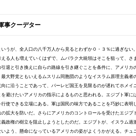
軍事クーデター
いうが、全人口の八千万人から見るとわずか０・３％に過ぎない
考える人も増えていくはずで、ムバラク大統領はそこを狙って、さ
の引退と引き換えに自らの路線を引き継ぐことを条件に、アメリカ
ト最大野党ともいえるムスリム同胞団のようなイスラム原理主義者
意向に沿うことであって、パーレビ国王を見限るのが遅れてホメイ
とを避けたいアメリカの指示によるものと思われる。エジプト軍に
を行使できる立場にある。軍は国民の味方であることを巧妙に表明
血の拡大を防いだ。さらにアメリカのコントロールを受けたエジプ
主義政権の樹立を阻止しようとしたのだ。エジプトが、イスラム過
ないよう、懸命になっているアメリカの姿がよくうかがえる。チュ