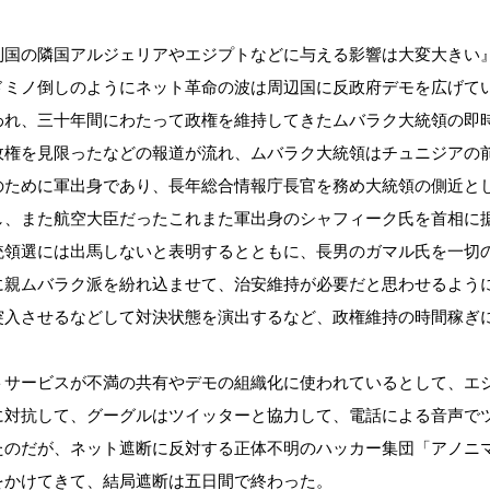
制国の隣国アルジェリアやエジプトなどに与える影響は大変大きい
ドミノ倒しのようにネット革命の波は周辺国に反政府デモを広げて
われ、三十年間にわたって政権を維持してきたムバラク大統領の即
政権を見限ったなどの報道が流れ、ムバラク大統領はチュニジアの
のために軍出身であり、長年総合情報庁長官を務め大統領の側近と
し、また航空大臣だったこれまた軍出身のシャフィーク氏を首相に
統領選には出馬しないと表明するとともに、長男のガマル氏を一切
に親ムバラク派を紛れ込ませて、治安維持が必要だと思わせるよう
突入させるなどして対決状態を演出するなど、政権維持の時間稼ぎ
トサービスが不満の共有やデモの組織化に使われているとして、エ
に対抗して、グーグルはツイッターと協力して、電話による音声で
たのだが、ネット遮断に反対する正体不明のハッカー集団「アノニ
をかけてきて、結局遮断は五日間で終わった。