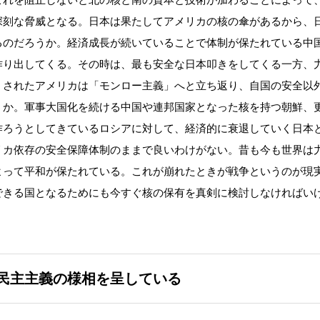
深刻な脅威となる。日本は果たしてアメリカの核の傘があるから、
るのだろうか。経済成長が続いていることで体制が保たれている中
作り出してくる。その時は、最も安全な日本叩きをしてくる一方、
くされたアメリカは「モンロー主義」へと立ち返り、自国の安全以
うか。軍事大国化を続ける中国や連邦国家となった核を持つ朝鮮、
作ろうとしてきているロシアに対して、経済的に衰退していく日本
リカ依存の安全保障体制のままで良いわけがない。昔も今も世界は
よって平和が保たれている。これが崩れたときが戦争というのが現
できる国となるためにも今すぐ核の保有を真剣に検討しなければい
民主主義の様相を呈している