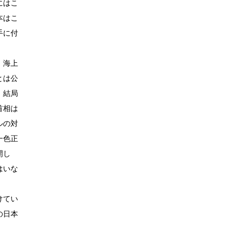
にはこ
本はこ
手に付
。海上
とは公
、結局
首相は
ルの対
一色正
開し
はいな
けてい
の日本