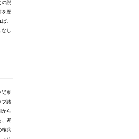
との説
件を歴
れば、
しなし
中近東
ラブ諸
国から
も、遅
の核兵
、より