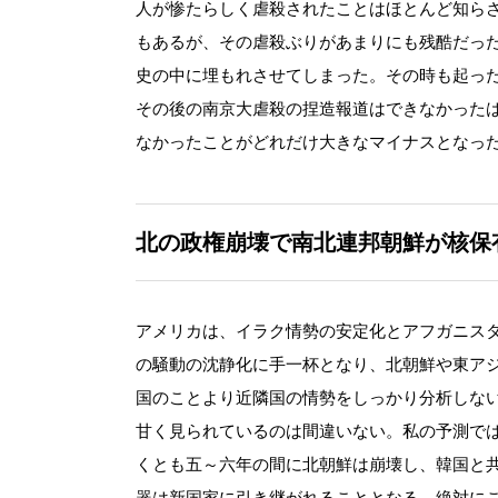
人が惨たらしく虐殺されたことはほとんど知ら
もあるが、その虐殺ぶりがあまりにも残酷だっ
史の中に埋もれさせてしまった。その時も起っ
その後の南京大虐殺の捏造報道はできなかった
なかったことがどれだけ大きなマイナスとなっ
北の政権崩壊で南北連邦朝鮮が核保
アメリカは、イラク情勢の安定化とアフガニス
の騒動の沈静化に手一杯となり、北朝鮮や東ア
国のことより近隣国の情勢をしっかり分析しな
甘く見られているのは間違いない。私の予測で
くとも五～六年の間に北朝鮮は崩壊し、韓国と
器は新国家に引き継がれることとなる。絶対に