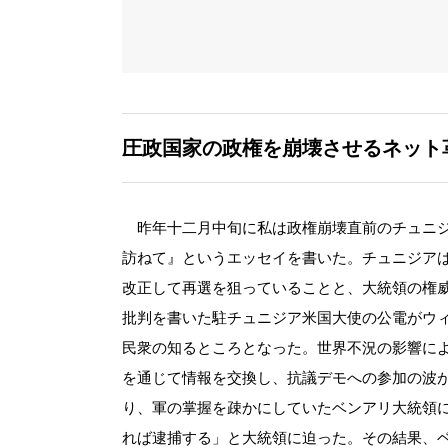
圧政国家の政権を崩壊させるネット
昨年十二月中旬に私は政権崩壊直前のチュニジ
訪ねて』というエッセイを書いた。チュニジア
改正して再選を狙っていることと、大統領の権
批判を書いた駐チュニジア米国大使の公電がウ
民衆の知るところとなった。世界不況の影響に
を通じて情報を交換し、抗議デモへの参加の波
り、軍の掌握を疎かにしていたベンアリ大統領
れば逮捕する」と大統領に迫った。その結果、