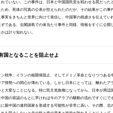
されていない。この事件は、日本と中国国民党を戦わせる罠だった
たため、死体の写真の公表が控えられたのだが、その結果がこの事
た事実をきちんと世界に向けて発信し、中国軍の残虐さを伝えてい
はずである。尖閣諸島での体当たり事件と同様、情報をすぐに公開
たかは計り知れない。
有国となることを阻止せよ
タン戦争、イランの核開発阻止、そしてドミノ革命となりつつある
ジア情勢への関心が薄れている。しかし日本にとっては、離れたア
いと大変なことになる。特に民主党政権になってから、日本が周辺
は中国の容認のもとに早ければ今のアラブの騒動の流れですぐにで
共に親中国の連邦国家を形成する可能性が非常に高い。その際、北
これを阻止しないと北の核と南の資本と技術が加わることによって