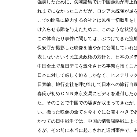
強調したために、尖閣諸島では中国漁船が海上
れまでになかったことだが、ロシア大統領が足
こでの開発に協力する会社とは以後一切取引を
け入らせる隙を与えたために、このような状況
この体当たり事件に関しては、ぶつけてきた漁
保安庁が撮影した映像を速やかに公開していれ
表しないという民主党政権の方針と、日本のメ
中国全土で反日デモを激化させる事態を招くこ
日本に対して厳しく迫るしかなく、ヒステリッ
日禁輸、旅行会社を呼び出して日本への旅行自
春氏が初めＣＮＮ東京支局にビデオを送付した
た。そのことで中国での騒ぎが収まってきたが
い。撮った映像の全てを今すぐに公開すべきで
かつての日中戦争では、中国の情報謀略戦によ
るが、その前に本当に起こされた通州事件で、