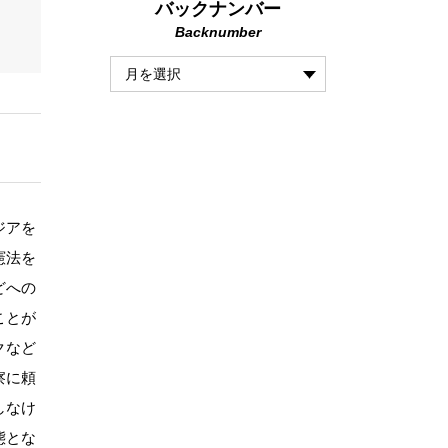
バックナンバー
Backnumber
ジアを
憲法を
どへの
ことが
クなど
察に頼
しなけ
態とな