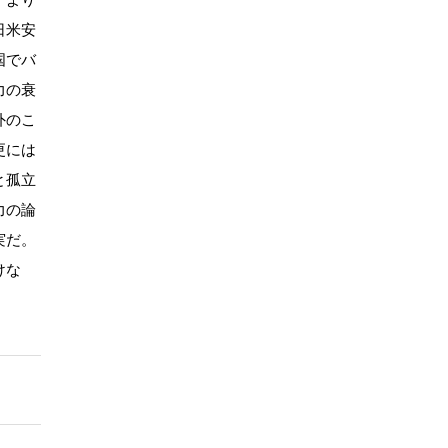
日米安
国でバ
力の衰
外のこ
更には
と孤立
力の論
実だ。
けな