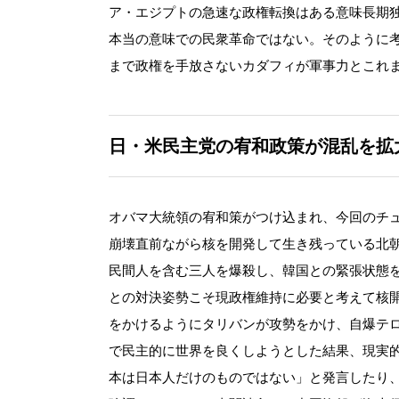
ア・エジプトの急速な政権転換はある意味長期
本当の意味での民衆革命ではない。そのように
まで政権を手放さないカダフィが軍事力とこれ
日・米民主党の宥和政策が混乱を拡
オバマ大統領の宥和策がつけ込まれ、今回のチ
崩壊直前ながら核を開発して生き残っている北
民間人を含む三人を爆殺し、韓国との緊張状態
との対決姿勢こそ現政権維持に必要と考えて核
をかけるようにタリバンが攻勢をかけ、自爆テ
で民主的に世界を良くしようとした結果、現実
本は日本人だけのものではない」と発言したり