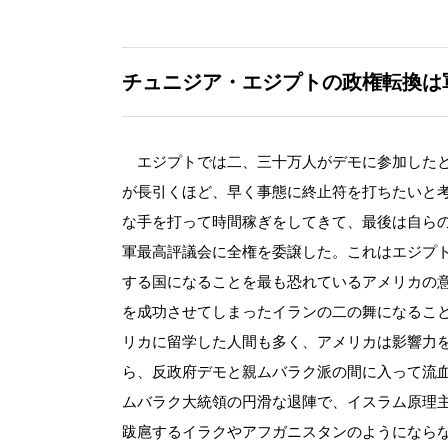
チュニジア・エジプトの政権転換は
エジプトでは二、三十万人がデモに参加したと
が長引くほど、早く事態に終止符を打ちたいと
な手を打って時間稼ぎをしてきて、最後は自ら
軍最高評議会に全権を委譲した。これはエジプ
する国になることを最も恐れているアメリカの
を成功させてしまったイランの二の舞になるこ
リカに留学した人間も多く、アメリカは影響力
ら、反政府デモと親ムバラク派の間に入って流
ムバラク大統領の円滑な退陣で、イスラム原理
跋扈するイラクやアフガニスタンのようになら