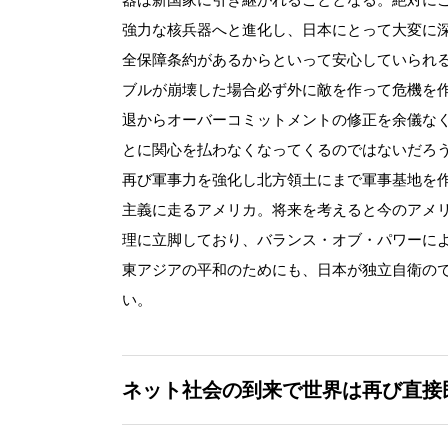
強力な核兵器へと進化し、日本にとって大変に
全保障条約があるからといって安心していられ
ブルが崩壊した場合必ず外に敵を作って危機を
退からオーバーコミットメントの修正を余儀な
とに関心を払わなくなってくるのではないだろ
再び軍事力を強化し北方領土にまで軍事基地を
主義に走るアメリカ。将来を考えると今のアメ
理に立脚しており、バランス・オブ・パワーに
東アジアの平和のためにも、日本が独立自衛の
い。
ネット社会の到来で世界は再び直接