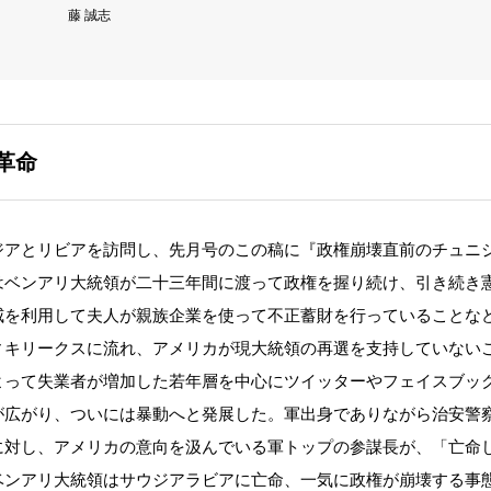
藤 誠志
革命
アとリビアを訪問し、先月号のこの稿に『政権崩壊直前のチュニ
はベンアリ大統領が二十三年間に渡って政権を握り続け、引き続き
威を利用して夫人が親族企業を使って不正蓄財を行っていることな
ィキリークスに流れ、アメリカが現大統領の再選を支持していない
よって失業者が増加した若年層を中心にツイッターやフェイスブッ
が広がり、ついには暴動へと発展した。軍出身でありながら治安警
に対し、アメリカの意向を汲んでいる軍トップの参謀長が、「亡命
ベンアリ大統領はサウジアラビアに亡命、一気に政権が崩壊する事