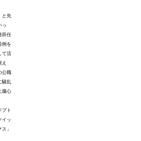
』と先
いっ
時辞任
前例を
して活
据え
の公職
に騒乱
に腐心
ジプト
ツイッ
マス」