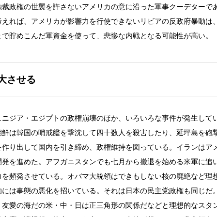
独裁政権の世襲を許さないアメリカの意に沿った軍事クーデターで
考えれば、アメリカが影響力を行使できないリビアの反政府暴動は
まで貯めこんだ軍資金を使って、悲惨な内戦となる可能性が高い。
大させる
ュニジア・エジプトの政権崩壊のほか、いろいろな事件が発生して
朝鮮は韓国の哨戒艦を撃沈して四十数人を殺害したり、延坪島を砲
を作り出して国内を引き締め、政権維持を図っている。イランはア
開発を進めた。アフガニスタンでも七月から撤退を始める米軍に追
ロを頻発させている。オバマ大統領はできもしない核の廃絶など理
的には事態の悪化を招いている。それは日本の民主党政権も同じだ
、友愛の海だの米・中・日は正三角形の関係だなどと理想的なスタ