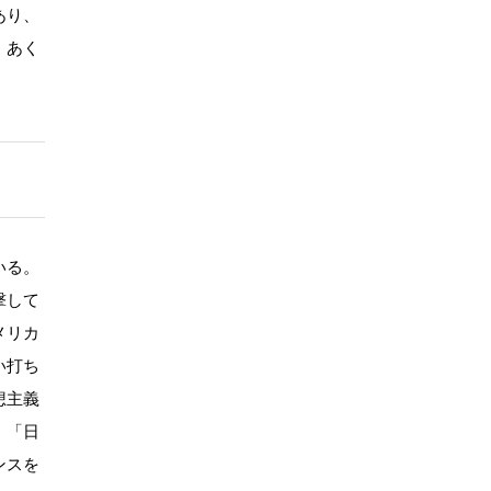
あり、
、あく
いる。
撃して
メリカ
い打ち
想主義
。「日
ンスを