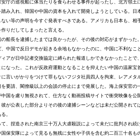
保安庁の巡視船に体当たりを食らわせる事件が起ったし、北方領土
を踏み入れ、韓国や中国の資本を入れて開発しようとしている。日
しない等の声明を今すぐ発表すべきである。アメリカも日本も、相
を作りだしてしまったと言える。
船の船長を逮捕したまでは良かったが、その後の対応がまずかった
ば、中国で反日デモが起きる余地もなかったのに、中国に不利なこ
ディアが日中記者交換協定に縛られた報道しかできなかったことで
とになった。これが反政府運動となることを抑えたい中国の温家宝
クに言いがかりをつけて罪もないフジタ社員四人を拘束、レアメタ
粛を要請、閣僚級以上の会談の停止にまで発展した。海上保安官の
が中国を慮り無視されて、仕方なく動画投稿サイトで衝突映像を公
、彼が公表した部分よりその後の逮捕シーンなどは未だ公開されて
ある。
って、捏造された南京三十万人大虐殺説によって未だに批判され続
中国保安隊によって見るも無残に女性や子供を含む約二百三十名も