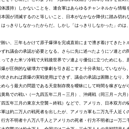
国体護持）しかないことを、連合軍はあらゆるチャンネルから情報
日本国が消滅するのと等しいこと、日本がなかなか降伏に踏み切れ
、はっきりしなかったからだ。しかし「はっきりしなかった」のは
賄い、三年もかけて原子爆弾を完成直前にまで漕ぎ着けてきたト
いずれ議会の承認が必要となる。さらに先に述べたようにソ連との
まってきた米ソ冷戦で大戦後世界でソ連より優位に立つためにも、
原爆が圧倒的な破壊力で惨劇を引き起こすと十分承知していながら
降伏されれば原爆の実戦使用はできず、議会の承認は困難となり、
ためらう最大の問題である天皇制存廃を曖昧にして時間を稼ぎなが
硫黄島での戦い（一九四五年二月～三月）、沖縄戦（同三月～六月
て四五年三月の東京大空襲～終戦）などで、アメリカ、日本双方の
本軍は約二万人の戦死者を出したが、アメリカ軍も二万九千人近く
・行方不明者十八万八千人とアメリカの死者・行方不明者は一万二
京大空襲では約十万人、全国では二十万～三十万人もの非戦闘員を