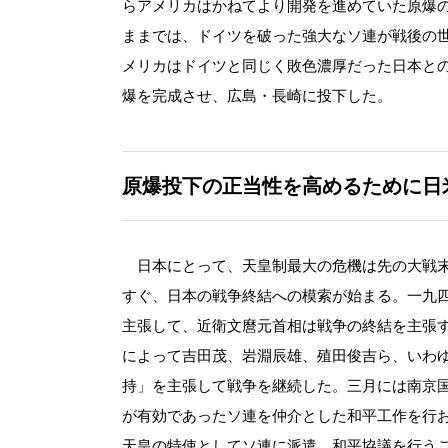
らアメリカはかねてより開発を進めていた原爆
ままでは、ドイツを破った強大なソ連が戦後の
メリカはドイツと同じく敗色濃厚だった日本と
爆を完成させ、広島・長崎に投下した。
原爆投下の正当性を高めるために日
日本にとって、天皇制最大の危機は先の大戦末
すぐ、日本の戦争終結への模索が始まる。一九
主張して、近衛文麿元首相は戦争の終結を主張
によって吉田茂、岩淵辰雄、殖田俊吉ら、いわ
持」を主張して戦争を継続した。三月には南京
が有効であったソ連を仲介とした和平工作を行
天皇の特使としてソ連に派遣、和平協議を行う