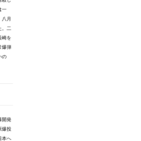
は一
、八月
た。二
長崎を
常爆弾
いの
爆開発
原爆投
日本へ