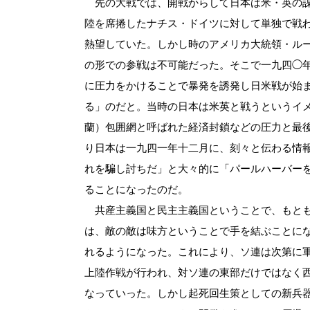
先の大戦では、開戦からして日本は米・英の謀
陸を席捲したナチス・ドイツに対して単独で戦
熱望していた。しかし時のアメリカ大統領・ル
の形での参戦は不可能だった。そこで一九四◯
に圧力をかけることで暴発を誘発し日米戦が始
る」のだと。当時の日本は米英と戦うというイメ
蘭）包囲網と呼ばれた経済封鎖などの圧力と最
り日本は一九四一年十二月に、刻々と伝わる情
れを騙し討ちだ」と大々的に「パールハーバー
ることになったのだ。
共産主義国と民主主義国ということで、もとも
は、敵の敵は味方ということで手を結ぶことに
れるようになった。これにより、ソ連は次第に
上陸作戦が行われ、対ソ連の東部だけではなく
なっていった。しかし起死回生策としての新兵