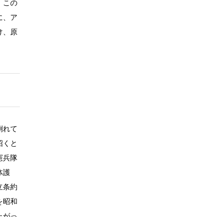
。この
に、ア
け、原
倒れて
招くと
憲兵隊
体護
立条約
を昭和
たがっ