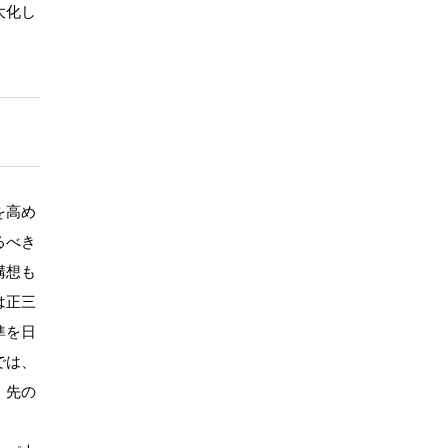
大化し
を高め
るべき
構想も
は正三
準を日
では、
、先の