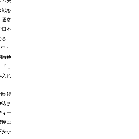
ッパ大
参戦を
、通常
で日本
でき
・中・
期待通
、「こ
み入れ
開始後
び込ま
ディー
濃厚に
不安か