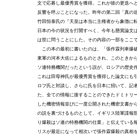
文で応募し最優秀賞を獲得。これが彼の更迭へ
反響を呼ぶことになった。昨年の第二回「真の
竹田恒泰氏の『天皇は本当に主権者から象徴に
日本の今の状況を打開すべく、今年も懸賞論文
は世に問うことにした。その内容の一部をここ
この本の最初に書いたのは、「張作霖列車爆破
東軍の河本大佐によるものとされ、このときか
ソ連特務機関だったという説が、ロシアの歴史作
これは田母神氏が最優秀賞を獲得した論文にも
ロフ氏と対談し、さらに氏を日本に招いて、記
た、全ての情報に接することのできたドミトリ
した機密情報並びに一度公開された機密文書か
の説を裏づけるものとして、イギリス陸軍諜報
り爆殺はソ連の特務機関の仕業」と伝えている
リスが最近になって相次いで張作霖爆殺の真相