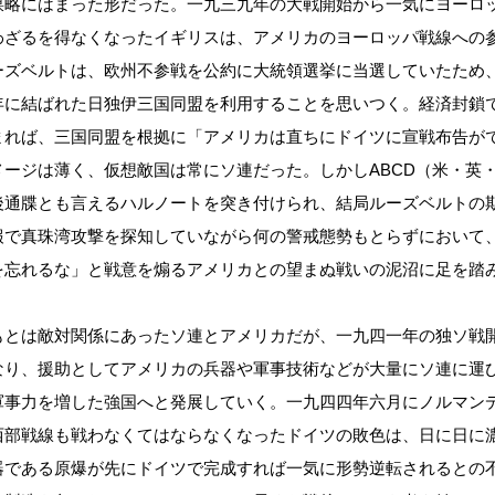
略にはまった形だった。一九三九年の大戦開始から一気にヨーロ
わざるを得なくなったイギリスは、アメリカのヨーロッパ戦線への
ーズベルトは、欧州不参戦を公約に大統領選挙に当選していたため
年に結ばれた日独伊三国同盟を利用することを思いつく。経済封鎖
まれば、三国同盟を根拠に「アメリカは直ちにドイツに宣戦布告が
ージは薄く、仮想敵国は常にソ連だった。しかしABCD（米・英
後通牒とも言えるハルノートを突き付けられ、結局ルーズベルトの
報で真珠湾攻撃を探知していながら何の警戒態勢もとらずにおいて
を忘れるな」と戦意を煽るアメリカとの望まぬ戦いの泥沼に足を踏
とは敵対関係にあったソ連とアメリカだが、一九四一年の独ソ戦
なり、援助としてアメリカの兵器や軍事技術などが大量にソ連に運
軍事力を増した強国へと発展していく。一九四四年六月にノルマン
西部戦線も戦わなくてはならなくなったドイツの敗色は、日に日に
器である原爆が先にドイツで完成すれば一気に形勢逆転されるとの