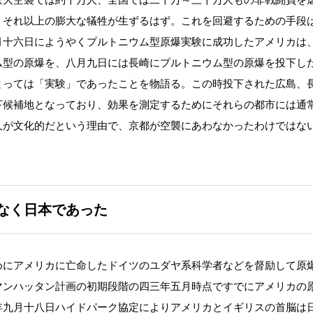
、それ以上の膨大な犠牲が生ずるはず。これを回避するための手段
月十六日にようやくプルトニウム型原爆実験に成功したアメリカは
ム型の原爆を、八月九日には長崎にプルトニウム型の原爆を投下し
とっては「実験」であったことを物語る。この時投下された広島、
下候補地となっており、効果を測定するためにそれらの都市には通
人が文化的だという理由で、京都が空襲にあわなかったわけではな
なく日本であった
にアメリカに亡命したドイツのユダヤ系科学者などを督励して原
マンハッタン計画の初期段階の四三年五月時点ですでにアメリカの
年九月十八日ハイドパーク協定によりアメリカとイギリスの首脳は