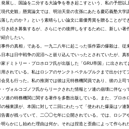
と発展し、国論を二分する大論争を巻き起こすという、私の予想以
近現代史観」懸賞論文では、明治天皇の玄孫にあたる慶応義塾大学
転落したのか？』という素晴らしい論文に最優秀賞を贈ることがで
は引き続き募集するが、さらにその後押しをするために、新しい著
で紹介したい。
事件の真相」である。一九二八年に起こった張作霖の爆殺は、従
ら日本は日中戦争の泥沼へと嵌り込んでいったとされていたが、真
家ドミトリー・プロホロフ氏が出版した「GRU帝国」に出されて
引用されている。私はロシアのサンクトペテルブルクまで出かけて
者会見も行った。私の推測では彼は元特務機関員であり、彼の上司
ー・ヴォルコゴノフ氏からリークされた情報とソ連の崩壊に伴なっ
らソ連の特務機関に関する著作を多数出版している。また、プロホ
部の極東課が、本国に対して二回にわたって「使われた爆薬はソ連
報告書が残っていて、二◯◯七年に公開されている。では、ロシア
を明らかにし始めた理由は何か。それは捏造と歪曲によって作られ