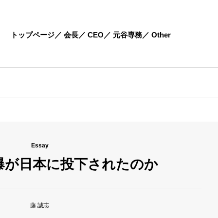
トップページ
会長
CEO
元谷専務
Other
Essay
爆が日本に投下されたのか
藤 誠志