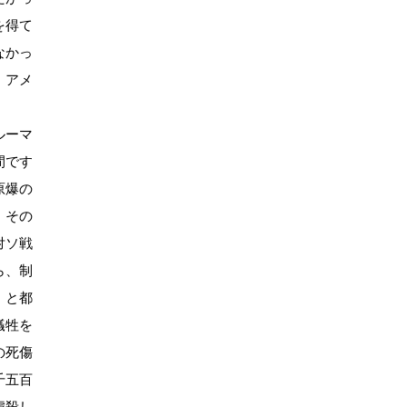
を得て
なかっ
、アメ
ルーマ
間です
原爆の
、その
対ソ戦
ら、制
）と都
犠牲を
の死傷
千五百
虐殺し