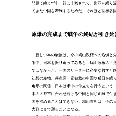
問題で絶えず中・韓に非難されて、謝罪を繰り
てきた中国を牽制するためだ。それほど世界各
原爆の完成まで戦争の終結が引き延
新しい本の最後は、今の鳩山政権への危惧と先
る中、日本を振り返ってみると、鳩山政権の「
ではなかった。一国のリーダーに必要な哲学と
幻想の産物。共産党一党独裁の中国や反日を繰
角形の関係、日本は米中の仲立ちを行うという
本の大都市に合わせ続ける中国と同じ距離で付
国を治めることはできない。鳩山首相は、今の
大戦にまで遡ることになる。