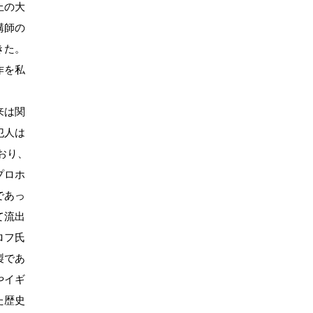
上の大
講師の
きた。
作を私
来は関
犯人は
おり、
プロホ
であっ
て流出
ロフ氏
製であ
やイギ
た歴史