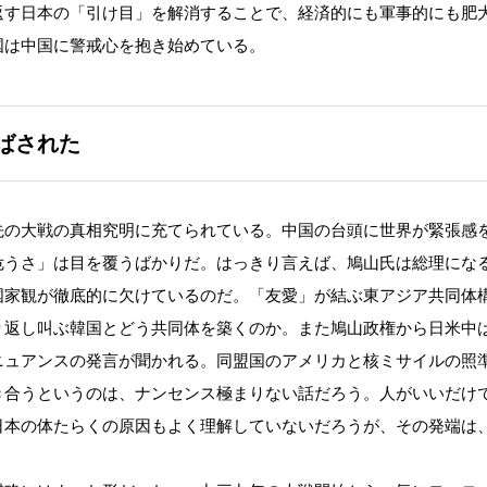
返す日本の「引け目」を解消することで、経済的にも軍事的にも肥
国は中国に警戒心を抱き始めている。
ばされた
の大戦の真相究明に充てられている。中国の台頭に世界が緊張感
危うさ」は目を覆うばかりだ。はっきり言えば、鳩山氏は総理にな
国家観が徹底的に欠けているのだ。「友愛」が結ぶ東アジア共同体
り返し叫ぶ韓国とどう共同体を築くのか。また鳩山政権から日米中
ニュアンスの発言が聞かれる。同盟国のアメリカと核ミサイルの照
き合うというのは、ナンセンス極まりない話だろう。人がいいだけ
日本の体たらくの原因もよく理解していないだろうが、その発端は