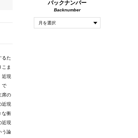
バックナンバー
Backnumber
するた
りこま
、近現
』で
主席の
の近現
々な衝
の近現
いう論