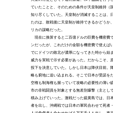
ていたことと、そのための条件が天皇制維持（
知り尽くしていた。天皇制が消滅することは、
たのは、敗戦後に天皇制が維持できるかどうか
リカの謀略だった。
現在に換算すると二百億ドルの巨費を機密費で
ンだったが、これだけの金額を機密費で使えば
でにドイツの敗北が濃厚になってきた時から始
威力を実戦で示す必要があった。だからこそ、
投下を決意していた。しかし日本は降伏目前。
略も窮地に追い込まれる。そこで日本が受諾を
空権も制海権も握っていて攻略の必要性の薄い
市の非戦闘員を対象とする無差別爆撃（主とし
積み上げていった。激戦だった硫黄島では、日
者を出し、沖縄戦では日本の軍民合わせて死者
人で負傷者も合わせれば八万五千人も出し、東