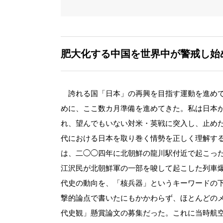
肥大化する中国を世界中が警戒し始
誇れる国「日本」の再興を目指す運動を進めて
めに、ここ数カ月準備を進めてきた。私は日本
れ、望んでもいない対米・英戦に突入し、止め
代における日本を取り巻く情勢を正しく理解す
は、二◯◯四年に北朝鮮の龍川駅付近で起こっ
江沢民が北朝鮮軍の一部を唆して起こした列車
代史の動向を、「核兵器」というキーワードの
撃的論点で書いたにもかかわらず、ほとんどの
代史観」懸賞論文の募集だった。これに当時航