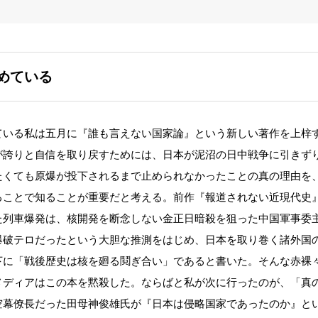
めている
いる私は五月に『誰も言えない国家論』という新しい著作を上梓
が誇りと自信を取り戻すためには、日本が泥沼の日中戦争に引きず
たくても原爆が投下されるまで止められなかったことの真の理由を
ることで知ることが重要だと考える。前作『報道されない近現代史
た列車爆発は、核開発を断念しない金正日暗殺を狙った中国軍事委
爆破テロだったという大胆な推測をはじめ、日本を取り巻く諸外国
下に「戦後歴史は核を廻る鬩ぎ合い」であると書いた。そんな赤裸
メディアはこの本を黙殺した。ならばと私が次に行ったのが、「真
空幕僚長だった田母神俊雄氏が『日本は侵略国家であったのか』と