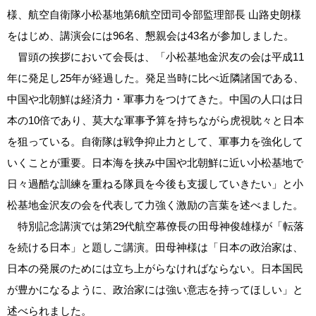
様、航空自衛隊小松基地第6航空団司令部監理部長 山路史朗様
をはじめ、講演会には96名、懇親会は43名が参加しました。
冒頭の挨拶において会長は、「小松基地金沢友の会は平成11
年に発足し25年が経過した。発足当時に比べ近隣諸国である、
中国や北朝鮮は経済力・軍事力をつけてきた。中国の人口は日
本の10倍であり、莫大な軍事予算を持ちながら虎視眈々と日本
を狙っている。自衛隊は戦争抑止力として、軍事力を強化して
いくことが重要。日本海を挟み中国や北朝鮮に近い小松基地で
日々過酷な訓練を重ねる隊員を今後も支援していきたい」と小
松基地金沢友の会を代表して力強く激励の言葉を述べました。
特別記念講演では第29代航空幕僚長の田母神俊雄様が「転落
を続ける日本」と題しご講演。田母神様は「日本の政治家は、
日本の発展のためには立ち上がらなければならない。日本国民
が豊かになるように、政治家には強い意志を持ってほしい」と
述べられました。