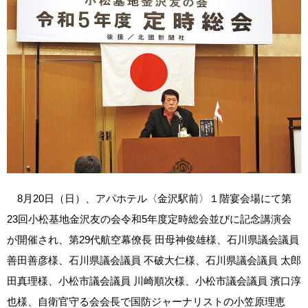
8月20日（日）、アパホテル〈金沢駅前〉１階宴会場にて第
23回小松基地金沢友の会令和5年度定時総会並びに記念講演会
が開催され、第29代航空幕僚長 田母神俊雄様、石川県議会議員
善田善彦様、石川県議会議員 不破大仁様、石川県議会議員 太郎
田真理様、小松市議会議員 川崎順次様、小松市議会議員 濱口淳
也様、自衛官守る会会長で国防ジャーナリストの小笠原理恵