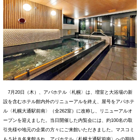
7月20日（木）、アパホテル〈札幌〉は、増室と大浴場の新
設を含むホテル館内外のリニューアルを終え、屋号をアパホテ
ル〈札幌大通駅前南〉（全262室）に改称し、リニューアルオ
ープンを迎えました。当日開催した内覧会には、約100名の取
引先様や地元の企業の方々にご来館いただきました。マスコミ
も５社８名来館され、アパホテル〈札幌大通駅前南〉への期待