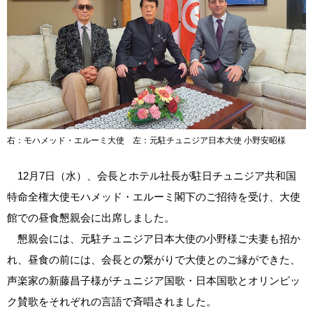
右：モハメッド・エルーミ大使 左：元駐チュニジア日本大使 小野安昭様
12月7日（水）、会長とホテル社長が駐日チュニジア共和国
特命全権大使モハメッド・エルーミ閣下のご招待を受け、大使
館での昼食懇親会に出席しました。
懇親会には、元駐チュニジア日本大使の小野様ご夫妻も招か
れ、昼食の前には、会長との繋がりで大使とのご縁ができた、
声楽家の新藤昌子様がチュニジア国歌・日本国歌とオリンピッ
ク賛歌をそれぞれの言語で斉唱されました。