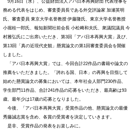
9月16日（水）、公益財団法人アパ日本再興財団 代表理事を
務める代表をはじめ、審査委員長である外交評論家 加瀬英明
氏、審査委員 東京大学名誉教授 伊藤隆氏、東京大学名誉教授
小堀桂一郎氏、報知新聞社前会長 小松﨑和夫氏、衆議院議員 今
村雅弘氏にご出席いただき、第3回「アパ日本再興大賞」及び、
第13回「真の近現代史観」懸賞論文の第1回審査委員会を開催
しました。
「アパ日本再興大賞」では、今回合計22作品の書籍や論文の
推薦をいただきました。「誇れる国、日本」の再興を目指して
始めた懸賞論文の募集においては、本年社会人部門230作品、
学生部門11作品、合計241作品の応募をいただき、最高齢は93
歳、最年少は17歳の応募となりました。
今後、「アパ日本再興大賞」受賞作品の他、懸賞論文の最優
秀藤誠志賞を含め、各賞の受賞者を決定していきます。
是非、受賞作品の発表をお楽しみに。