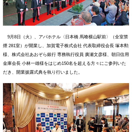
9月8日（火）、アパホテル〈日本橋 馬喰横山駅前〉（全室禁
煙 281室）が開業し、加賀電子株式会社 代表取締役会長 塚本勲
様、株式会社あおぞら銀行 専務執行役員 廣瀬文彦様、朝日信用
金庫会長 小林一雄様をはじめ150名を超える方々にご参列いた
だき、開業披露式典を執り行いました。