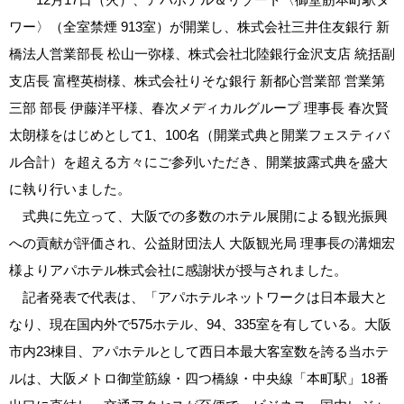
ワー〉（全室禁煙 913室）が開業し、株式会社三井住友銀行 新
橋法人営業部長 松山一弥様、株式会社北陸銀行金沢支店 統括副
支店長 富樫英樹様、株式会社りそな銀行 新都心営業部 営業第
三部 部長 伊藤洋平様、春次メディカルグループ 理事長 春次賢
太朗様をはじめとして1、100名（開業式典と開業フェスティバ
ル合計）を超える方々にご参列いただき、開業披露式典を盛大
に執り行いました。
式典に先立って、大阪での多数のホテル展開による観光振興
への貢献が評価され、公益財団法人 大阪観光局 理事長の溝畑宏
様よりアパホテル株式会社に感謝状が授与されました。
記者発表で代表は、「アパホテルネットワークは日本最大と
なり、現在国内外で575ホテル、94、335室を有している。大阪
市内23棟目、アパホテルとして西日本最大客室数を誇る当ホテ
ルは、大阪メトロ御堂筋線・四つ橋線・中央線「本町駅」18番