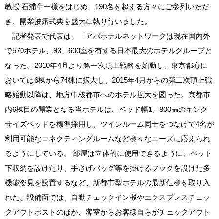
教授 石浦章一様をはじめ、190名を超える方々にご参列いただ
き、開業披露式典を盛大に執り行いました。
記者発表で代表は、「アパホテルネットワークは現在国内外
で570ホテル、93、600室を有する日本最大のホテルグループと
なった。2010年4月より第一次頂上戦略を始動し、東京都心に
おいては6棟から74棟に拡大し、2015年4月からの第二次頂上戦
略始動以降は、地方中核都市へのホテル拡大を図った。京都市
内6棟目の開業となる当ホテルは、ベッド幅1、800㎜のキング
サイズベッドを標準採用し、ツインルーム同士をつなげて4名が
利用可能なコネクティングルームなど様々なニーズに応えられ
るようにしている。 部屋は立体的に使用できるように、ベッド
下収納を設けたり、手さげバッグ等を掛けるフックを設けた多
機能姿見を設置するなど、新都市型ホテルの最新仕様を取り入
れた。設備面では、自動チェックイン機やエクスプレスチェッ
クアウトポストのほか、客室からお客様自らがチェックアウト