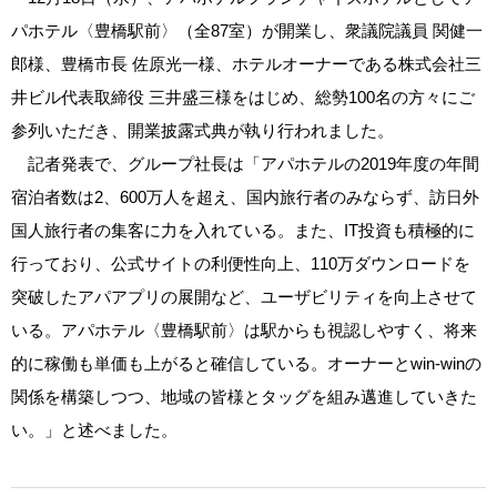
パホテル〈豊橋駅前〉（全87室）が開業し、衆議院議員 関健一
郎様、豊橋市長 佐原光一様、ホテルオーナーである株式会社三
井ビル代表取締役 三井盛三様をはじめ、総勢100名の方々にご
参列いただき、開業披露式典が執り行われました。
記者発表で、グループ社長は「アパホテルの2019年度の年間
宿泊者数は2、600万人を超え、国内旅行者のみならず、訪日外
国人旅行者の集客に力を入れている。また、IT投資も積極的に
行っており、公式サイトの利便性向上、110万ダウンロードを
突破したアパアプリの展開など、ユーザビリティを向上させて
いる。アパホテル〈豊橋駅前〉は駅からも視認しやすく、将来
的に稼働も単価も上がると確信している。オーナーとwin‐winの
関係を構築しつつ、地域の皆様とタッグを組み邁進していきた
い。」と述べました。