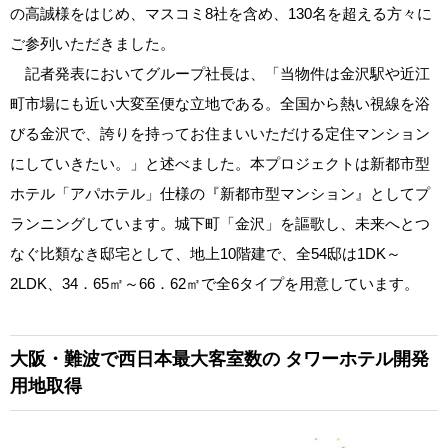
の高誠様をはじめ、マスコミ8社を含め、130名を超える方々に
ご参列いただきました。
記者発表においてグループ社長は、「当物件は金沢駅や近江
町市場にも近い大変至便な立地である。全国から熱い視線を浴
びる金沢で、誇りを持ってお住まいいただける定住マンション
にしていきたい。」と述べました。本プロジェクトは新都市型
ホテル「アパホテル」仕様の『新都市型マンション』としてプ
ランニングしています。城下町「金沢」を謳歌し、未来へとつ
なぐ比類なき邸宅として、地上10階建で、全54邸は1DK～
2LDK、34．65㎡～66．62㎡で全6タイプを用意しています。
大阪・難波で西日本最大客室数の
タワーホテル開発
用地取得