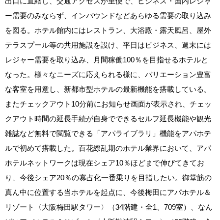
出口に直結し、交通アクセスが至便で、ビジネス・国内レジャ
ー需要のみならず、インバウンドなどあらゆる需要の取り込み
を図る。ホテル館内にはレストラン、大浴殿・露天風呂、屋外
テラスプール等の共用施設を設け、平日はビジネス、週末には
レジャー需要を取り込み、月間稼働100％を目指せるホテルと
なった。様々なニーズに応えられる様に、バリエーション豊富
な客室を用意し、新都市型ホテルの最新機能を搭載している。
またチェックアウト10分前にお知らせ画面が表示され、チェッ
クアウト時間の延長手続が自身でできるセルフ延長機能や観光
雑誌など無料で閲覧できる「アパライブラリ」機能をアパホテ
ルで初めて搭載した。百花繚乱期のホテル業界において、アパ
ホテルネットワークは現在シェア10％ほどまで伸びてきてお
り、今後シェア20％の寡占化一番乗りを目指したい。御堂筋の
真ん中に位置する当ホテルを起点に、今後梅田にアパホテル＆
リゾート〈大阪梅田駅タワー〉（34階建・全1、709室）、なん