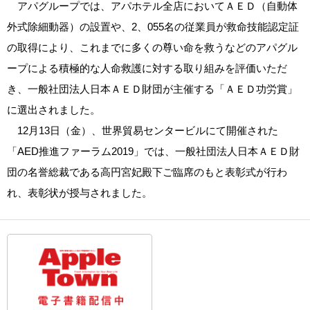
アパグループでは、アパホテル全店においてＡＥＤ（自動体
外式除細動器）の設置や、2、055名の従業員が救命技能認定証
の取得により、これまでに多くの尊い命を救うなどのアパグル
ープによる積極的な人命救護に対する取り組みを評価いただ
き、一般社団法人日本ＡＥＤ財団が主催する「ＡＥＤ功労賞」
に選出されました。
12月13日（金）、世界貿易センタービルにて開催された
「AED推進ファーラム2019」では、一般社団法人日本ＡＥＤ財
団の名誉総裁である高円宮妃殿下ご臨席のもと表彰式が行わ
れ、表彰状が授与されました。