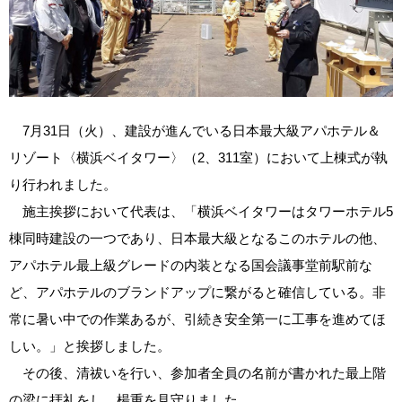
7月31日（火）、建設が進んでいる日本最大級アパホテル＆
リゾート〈横浜ベイタワー〉（2、311室）において上棟式が執
り行われました。
施主挨拶において代表は、「横浜ベイタワーはタワーホテル5
棟同時建設の一つであり、日本最大級となるこのホテルの他、
アパホテル最上級グレードの内装となる国会議事堂前駅前な
ど、アパホテルのブランドアップに繋がると確信している。非
常に暑い中での作業あるが、引続き安全第一に工事を進めてほ
しい。」と挨拶しました。
その後、清祓いを行い、参加者全員の名前が書かれた最上階
の梁に拝礼をし、楊重を見守りました。