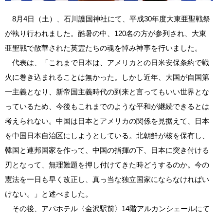
8月4日（土）、石川護国神社にて、平成30年度大東亜聖戦祭
が執り行われました。酷暑の中、120名の方が参列され、大東
亜聖戦で散華された英霊たちの魂を悼み神事を行いました。
代表は、「これまで日本は、アメリカとの日米安保条約で戦
火に巻き込まれることは無かった。しかし近年、大国が自国第
一主義となり、新帝国主義時代の到来と言ってもいい世界とな
っているため、今後もこれまでのような平和が継続できるとは
考えられない。中国は日本とアメリカの関係を見据えて、日本
を中国日本自治区にしようとしている。北朝鮮が核を保有し、
韓国と連邦国家を作って、中国の指揮の下、日本に突き付ける
刃となって、無理難題を押し付けてきた時どうするのか。今の
憲法を一日も早く改正し、真っ当な独立国家にならなければい
けない。」と述べました。
その後、アパホテル〈金沢駅前〉14階アルカンシェールにて