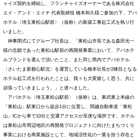
ャイズ契約を締結し、フランチャイズオーナーである株式会社
エイ・アンド・エイチ 代表取締役 橋本和久様ご参加の下、アパ
ホテル〈埼玉東松山駅前〉（仮称）の新築工事起工式を執り行
いました。
神事閉式にてグループ社長は、「東松山市長である森田光一
様の念願であった東松山駅前の再開発事業において、アパホテ
ルブランドを選んで頂いたこと、また同じ県内でアパホテル
〈さいたま新都心駅北〉を運営している橋本社長が2棟目となる
ホテル起工式を行われたことは、我々も大変嬉しく思う。共に
頑張っていきましょう。」と述べました。
アパホテル〈埼玉東松山駅前〉（仮称）は、東武東上本線の
「東松山」駅東口から徒歩1分に位置し、関越自動車道「東松
山」ICから車で10分と交通アクセスが至便な場所です。ホテル
は東松山市周辺地区の再開発プロジェクトに向けたまちづくり
事業における商業施設として、地域活性化の一翼を担う存在と