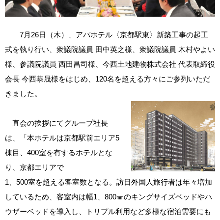
7月26日（木）、アパホテル〈京都駅東〉新築工事の起工
式を執り行い、衆議院議員 田中英之様、衆議院議員 木村やよい
様、参議院議員 西田昌司様、今西土地建物株式会社 代表取締役
会長 今西恭晟様をはじめ、120名を超える方々にご参列いただ
きました。
直会の挨拶にてグループ社長
は、「本ホテルは京都駅前エリア5
棟目、400室を有するホテルとな
り、京都エリアで
1、500室を超える客室数となる。訪日外国人旅行者は年々増加
しているため、客室内は幅1、800㎜のキングサイズベッドやハ
ウザーベッドを導入し、トリプル利用など多様な宿泊需要にも