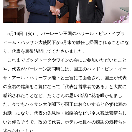
5月16日（火）、バーレーン王国のハリール・ビン・イブラ
ヒーム・ハッサン大使閣下が5月末で離任し帰国されることにな
り、代表を表敬訪問してくださいました。
これまでビッグトークやワインの会にご参加いただいたこと
や、代表がバーレーン訪問時には、国王のハマド・ビン・イー
サ・アール・ハリーファ陛下と王宮にて面会され、国王が代表
の座右の銘集をご覧になって「代表は哲学者である」と大変に
感銘されたことなど、たくさんの思い出話に花を咲かせまし
た。今でもハッサン大使閣下が国王にお会いすると必ず代表の
お話しになり、代表の先見性・戦略的なビジネス観は素晴らし
いと仰るそうで、改めて代表、ホテル社長への感謝の気持ちを
述べられました。