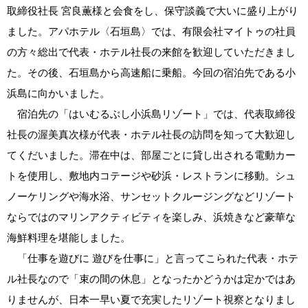
取締役社長 宮良薫様と会食をし、保守談義で大いに盛り上がり
ました。アパホテル〈石垣島〉では、有限会社マイトゥの社員
の方々総出で代表・ホテル社長の来館を歓迎していただきまし
た。その後、石垣島から高速船に乗船。今回の宿泊先である小
浜島に向かいました。
宿泊先の「はいむるぶし小浜島リゾート」では、代表取締役
社長の渥美真次様が代表・ホテル社長の訪問を知って大歓迎し
てくだいました。滞在中は、部屋ごとに貸し出される電動カー
トを使用し、敷地内コテージや砂浜・レストランに移動。シュ
ノーケリングや海水浴、サンセットクルージングなどリゾート
ならではのマリンアクティビティを楽しみ、浜焼きなど豪華な
海鮮料理を堪能しました。
「仕事を遊びに 遊びを仕事に」と言ってこられた代表・ホテ
ル社長なので「束の間の休息」となったかどうかは定かではあ
りませんが、日本一早い夏で充実したリゾート視察となりまし