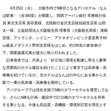
4月25日（火）、大阪市内で9棟目となるアパホテル〈なん
ば駅東〉（全380室）が開業し、関西アーバン銀行 常務執行役
員 東京支店長 賀谷寛様、北陸銀行金沢支店統括副支店長 山田
太一様、公益財団法人大阪観光局 理事長（大阪観光局長）溝畑
宏様、アトランタ、シドニー、アテネオリンピック柔道男子60
㎏級金メダリスト野村忠宏様をはじめ、約190名の参加者の
下、開業披露式典が盛大に執り行われました。
記者発表では、代表より「好立地に環境を配慮し明るく豪華
な雰囲気のホテル建設を続けたことにより東京では高単価・高
稼働を続けているが、当ホテルはなんばの中心にある事から大
阪で一番の高単価・高稼働を期待している。
アパグループでは現在全国で5棟のタワーホテルを運営してお
り、さらに6棟を計画・建設中で計11棟のタワーホテルを所有
する事となる。今後も高品質・高機能・環境対応型を理念とす