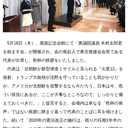
5月18日（木）、憲政記念会館にて「衆議院議員 木村太郎君
を励ます会」が開催され、会の発起人で東京後援会会長である
代表が出席し、乾杯の挨拶をいたしました。
代表は「北朝鮮が新型弾道ミサイルと見られる『火星12』を
発射、トランプ大統領が沈黙を守っていることも気がかりだ
が、アメリカが北朝鮮を攻撃するなら今だろう。日本は今、危
うい状況にあるが、ここが大事なところなので、しっかりと備
えておくべきだ。」と提言すると、会場内は単なる「乾杯の発
声」ではない挨拶に静まり返って代表のことばに耳を傾けまし
た。続いて「2020年の憲法改正の施行は、残りの任期1年半の