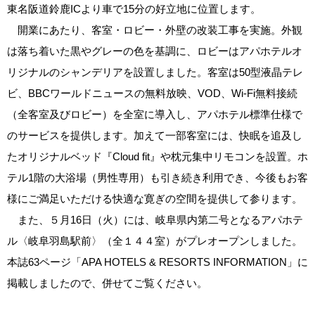
東名阪道鈴鹿ICより車で15分の好立地に位置します。
開業にあたり、客室・ロビー・外壁の改装工事を実施。外観
は落ち着いた黒やグレーの色を基調に、ロビーはアパホテルオ
リジナルのシャンデリアを設置しました。客室は50型液晶テレ
ビ、BBCワールドニュースの無料放映、VOD、Wi‐Fi無料接続
（全客室及びロビー）を全室に導入し、アパホテル標準仕様で
のサービスを提供します。加えて一部客室には、快眠を追及し
たオリジナルベッド『Cloud fit』や枕元集中リモコンを設置。ホ
テル1階の大浴場（男性専用）も引き続き利用でき、今後もお客
様にご満足いただける快適な寛ぎの空間を提供して参ります。
また、５月16日（火）には、岐阜県内第二号となるアパホテ
ル〈岐阜羽島駅前〉（全１４４室）がプレオープンしました。
本誌63ページ「APA HOTELS & RESORTS INFORMATION」に
掲載しましたので、併せてご覧ください。