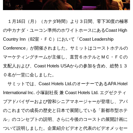
１月16日（月）（カナダ時間）より３日間、零下30度の極寒
の中カナダ・ユーコン準州のホワイトホースにあるCoast High
Country Inn（82室・ＦＣ）において「Coast Leadership
Conference」が開催されました。サミットはコーストホテルの
マーケティングチームが主催し、直営６ホテルとＭＣ・ＦＣの
支配人および、Coast Hotels USAからの参加を含め、総勢１３
０名が一堂に会しました。
サミットでは、Coast Hotels Ltd.のオーナーであるAPA Hotel
International Inc. 小塚副社長 兼 Coast Hotels Ltd. エグゼクティ
ブアドバイザーおよび曽和シニアマネージャーが登壇し、アパ
のこれまでの成長の歴史と日本で展開している「新都市型ホテ
ル」のコンセプトの説明、さらに今後のコーストの展開計画に
ついて説明しました。企業紹介ビデオと代表のビデオメッセー