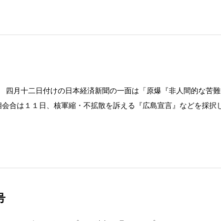
問 四月十二日付けの日本経済新聞の一面は「原爆『非人間的な苦難
相会合は１１日、核軍縮・不拡散を訴える『広島宣言』などを採択
号