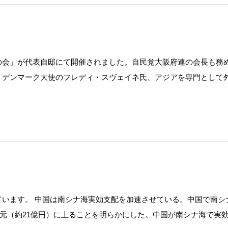
の会」が代表自邸にて開催されました。自民党大阪府連の会長も務
うデンマーク大使のフレディ・スヴェイネ氏、アジアを専門として
います。 中国は南シナ海実効支配を加速させている。中国で南シ
万元（約21億円）に上ることを明らかにした。中国が南シナ海で実効 