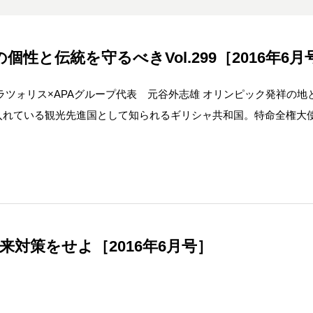
性と伝統を守るべきVol.299［2016年6月
ラツォリス×APAグループ代表 元谷外志雄 オリンピック発祥の地
入れている観光先進国として知られるギリシャ共和国。特命全権大
来対策をせよ［2016年6月号］