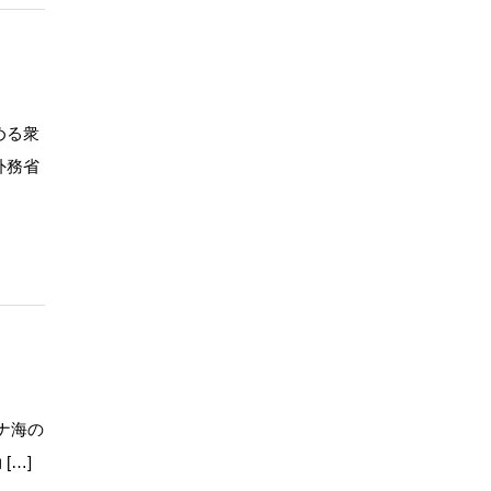
める衆
外務省
ナ海の
[…]