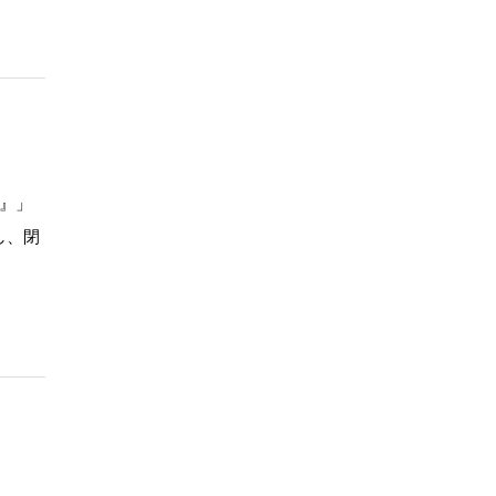
』」
し、閉