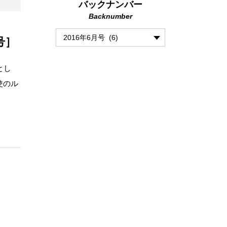
バックナンバー
Backnumber
号］
とし
使のル