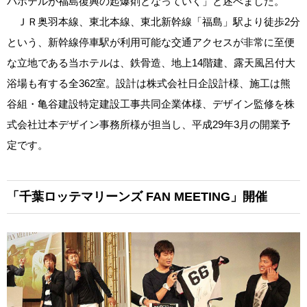
パホテルが福島復興の起爆剤となっていく」と述べました。
ＪＲ奥羽本線、東北本線、東北新幹線「福島」駅より徒歩2分
という、新幹線停車駅が利用可能な交通アクセスが非常に至便
な立地である当ホテルは、鉄骨造、地上14階建、露天風呂付大
浴場も有する全362室。設計は株式会社日企設計様、施工は熊
谷組・亀谷建設特定建設工事共同企業体様、デザイン監修を株
式会社辻本デザイン事務所様が担当し、平成29年3月の開業予
定です。
「千葉ロッテマリーンズ FAN MEETING」開催