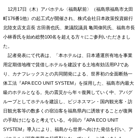
12月17日（木）アパホテル〈福島駅前〉（福島県福島市太田
町176番1他）の起工式が開催され、株式会社日本政策投資銀行
北陸支店支店長 古田善也氏、衆議院議員 亀岡偉民氏、福島市長
小林香氏を始め総勢100名を超える方々にご参列いただきまし
た。
記者発表にて代表は、「本ホテルは、日本通運所有地を事業
用定期借地権で賃借しホテルを建設する土地有効活用PJであ
り、カナフレックスとの共同開発による、世界初の全面断熱一
体工法『APA ECO UNIT SYSTEM』を採用した、福島市内最大
級のホテルとなる。先の震災から年々復興していく中、アパグ
ループとしてホテルを建設し、ビジネスマン・国内観光客・訪
日観光客等の数多くの宿泊客を福島県内に誘致することが復興
の手助けになると考えている。今回の『APA ECO UNIT
SYSTEM』導入により、福島から世界へ向けた発信を行い、ア