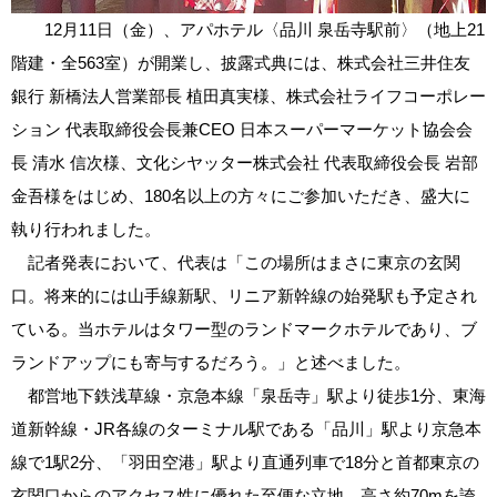
12月11日（金）、アパホテル〈品川 泉岳寺駅前〉（地上21
階建・全563室）が開業し、披露式典には、株式会社三井住友
銀行 新橋法人営業部長 植田真実様、株式会社ライフコーポレー
ション 代表取締役会長兼CEO 日本スーパーマーケット協会会
長 清水 信次様、文化シヤッター株式会社 代表取締役会長 岩部
金吾様をはじめ、180名以上の方々にご参加いただき、盛大に
執り行われました。
記者発表において、代表は「この場所はまさに東京の玄関
口。将来的には山手線新駅、リニア新幹線の始発駅も予定され
ている。当ホテルはタワー型のランドマークホテルであり、ブ
ランドアップにも寄与するだろう。」と述べました。
都営地下鉄浅草線・京急本線「泉岳寺」駅より徒歩1分、東海
道新幹線・JR各線のターミナル駅である「品川」駅より京急本
線で1駅2分、「羽田空港」駅より直通列車で18分と首都東京の
玄関口からのアクセス性に優れた至便な立地。高さ約70mを誇