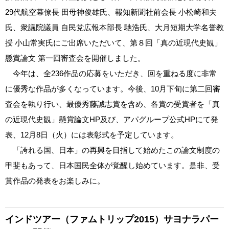
29代航空幕僚長 田母神俊雄氏、報知新聞社前会長 小松崎和夫
氏、衆議院議員 自民党広報本部長 馳浩氏、大月短期大学名誉教
授 小山常実氏にご出席いただいて、第８回「真の近現代史観」
懸賞論文 第一回審査会を開催しました。
今年は、全236作品の応募をいただき、回を重ねる度に非常
に優秀な作品が多くなっています。今後、10月下旬に第二回審
査会を執り行い、最優秀藤誠志賞を含め、各賞の受賞者を「真
の近現代史観」懸賞論文HP及び、アパグループ公式HPにて発
表、12月8日（火）には表彰式を予定しています。
「誇れる国、日本」の再興を目指して始めたこの論文制度の
甲斐もあって、日本国民全体が覚醒し始めています。是非、受
賞作品の発表をお楽しみに。
インドツアー（ファムトリップ2015）
サヨナラパー