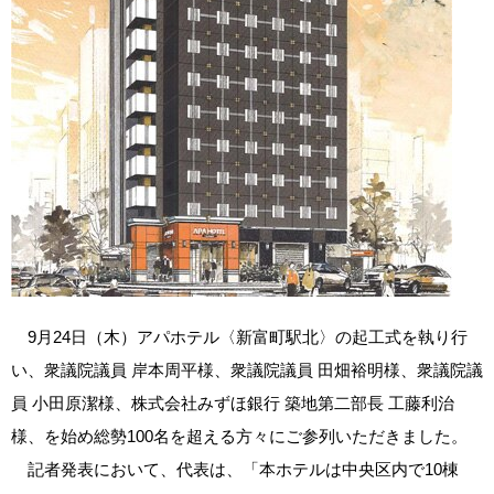
9月24日（木）アパホテル〈新富町駅北〉の起工式を執り行
い、衆議院議員 岸本周平様、衆議院議員 田畑裕明様、衆議院議
員 小田原潔様、株式会社みずほ銀行 築地第二部長 工藤利治
様、を始め総勢100名を超える方々にご参列いただきました。
記者発表において、代表は、「本ホテルは中央区内で10棟