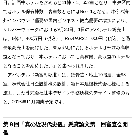
目。計画中ホテルを含めると11棟・1、652室となり、中央区内
ではホテル保有棟数・客室数ともにはNo・1となる。昨今の海
外インバウンド需要や国内ビジネス・観光需要の増加により、
シルバーウィークにおける9月20日、1日のアパホテル総売上
は、5億7、400万円（税込）、RevPAR22、000円（税込）と過
去最高売上を記録した。東京都心におけるホテルは軒並み高収
益となっており、本ホテルにおいても高稼働、高収益のホテル
となることを期待したい」と述べられました。
アパホテル〈新富町駅北〉は、鉄骨造・地上10階建、全98
室。株式会社日企設計様の設計、新日本建設株式会社様による
施工、また株式会社辻本デザイン事務所様のデザイン監修のも
と、2016年11月開業予定です。
第８回「真の近現代史観」懸賞論文
第一回審査会開
催