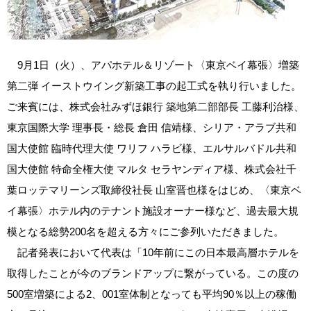
9月1日（火）、アパホテル＆リゾート〈東京ベイ幕張〉増築
第二弾 イーストウイング新築工事の起工式を執り行いました。
ご来賓には、株式会社みずほ銀行 築地第二部部長 工藤利治様、
東京国際大学 理事長・総長 倉田 信靖様、シリア・アラブ共和
国大使館 臨時代理大使 ワリフ ハラビ様、エルサルバドル共和
国大使館 特命全権大使 マルタ セラヤンディア様、株式会社千
葉ロッテマリーンズ取締役社長 山室晋也様をはじめ、〈東京ベ
イ幕張〉ホテル内のテナント施設オーナー様など、過去最大規
模となる総勢200名を超える方々にご参列いただきました。
記者発表において代表は「10年前にこの日本最高層ホテルを
取得したことが今のブランドアップに繋がっている。この度の
500室増築による2、001室体制となっても平均90％以上の稼働