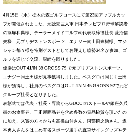
4月15日（水）栃木の森ゴルフコースにて第23回アップルカッ
プが開催されました。元読売巨人軍 日本テレビプロ野球解説者
の篠塚和典様、テーラーメイドゴルフ㈱代表取締役社長 菱沼信
夫様、元ブリヂストンスポーツ、エナジー㈱土田豊樹様、マジ
シャン都々様を特別ゲストとしてお迎えし総勢34名が参加、ゴ
ルフを通じて交流、親睦を図りました。
優勝はOUT 41/IN 38 GROSS 79 で元ブリヂストンスポーツ、
エナジー㈱土田様が見事獲得しました。ベスグロは同じく土田
様が獲得し、社員のベスグロはOUT 47/IN 45 GROSS 92で元谷
グループ社長となりました。
表彰式では代表・社長・専務からGUCCIのストールや銀座久兵
衛のお食事券、千疋屋商品券を含め多数の賞品協賛を頂いたの
に加え、来賓の方々からも高橋由伸さん、阿部慎之助さん、坂
本勇人さんをはじめ有名スポーツ選手の直筆サイングッズやテ