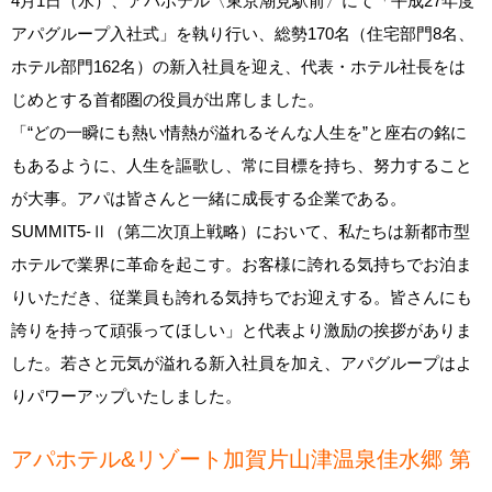
4月1日（水）、アパホテル〈東京潮見駅前〉にて「平成27年度
アパグループ入社式」を執り行い、総勢170名（住宅部門8名、
ホテル部門162名）の新入社員を迎え、代表・ホテル社長をは
じめとする首都圏の役員が出席しました。
「“どの一瞬にも熱い情熱が溢れるそんな人生を”と座右の銘に
もあるように、人生を謳歌し、常に目標を持ち、努力すること
が大事。アパは皆さんと一緒に成長する企業である。
SUMMIT5‐Ⅱ（第二次頂上戦略）において、私たちは新都市型
ホテルで業界に革命を起こす。お客様に誇れる気持ちでお泊ま
りいただき、従業員も誇れる気持ちでお迎えする。皆さんにも
誇りを持って頑張ってほしい」と代表より激励の挨拶がありま
した。若さと元気が溢れる新入社員を加え、アパグループはよ
りパワーアップいたしました。
アパホテル&リゾート加賀片山津温泉佳水郷 第