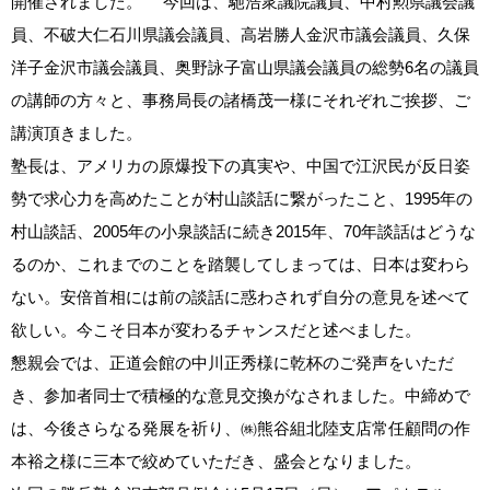
開催されました。 今回は、馳浩衆議院議員、中村勲県議会議
員、不破大仁石川県議会議員、高岩勝人金沢市議会議員、久保
洋子金沢市議会議員、奥野詠子富山県議会議員の総勢6名の議員
の講師の方々と、事務局長の諸橋茂一様にそれぞれご挨拶、ご
講演頂きました。
塾長は、アメリカの原爆投下の真実や、中国で江沢民が反日姿
勢で求心力を高めたことが村山談話に繋がったこと、1995年の
村山談話、2005年の小泉談話に続き2015年、70年談話はどうな
るのか、これまでのことを踏襲してしまっては、日本は変わら
ない。安倍首相には前の談話に惑わされず自分の意見を述べて
欲しい。今こそ日本が変わるチャンスだと述べました。
懇親会では、正道会館の中川正秀様に乾杯のご発声をいただ
き、参加者同士で積極的な意見交換がなされました。中締めで
は、今後さらなる発展を祈り、㈱熊谷組北陸支店常任顧問の作
本裕之様に三本で絞めていただき、盛会となりました。