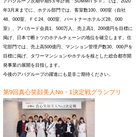
アパグループ次期中期5ヵ年計画「SUMMIT 5‐Ⅱ」では、2020
年3月末までに、ホテル部門では、客室数100、000室（自社
48、000室、ＦＣ24、000室、パートナーホテルズ28、000
室）、アパカード会員1、500万人、売上高1、200億円を目標に
掲げ、日本で断トツのホテルチェーンの地位を確立します。住
宅部門では、売上高500億円、マンション管理戸数30、000戸を
目標に掲げ、タワーマンションやホテルを核とした総合都市開
発事業の展開を目指します。
今後のアパグループの躍進にも是非ご期待ください。
第9回真心笑顔美人No・1決定戦グランプリ