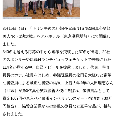
3月15日（日）『キリン午後の紅茶PRESENTS 第9回真心笑顔
美人No・1決定戦』をアパホテル〈東京潮見駅前〉にて開催し
ました。
340名を越える応募の中から選考を突破した37名が出場、24社
のスポンサーや観戦付ランチビュッフェチケットで来場された
114名が見守る中、自己アピールを披露しました。代表、審査
員長のホテル社長をはじめ、参議院議員の松田公太様など豪華
な審査員による厳正な審査の結果、上智大学4年の太田理恵さん
（22歳）が第9代真心笑顔親善大使に選ばれ、優勝賞品として
賞金10万円や東京ベイ幕張インペリアルスイート宿泊券（30万
円相当）、協賛企業様からの多数の副賞など豪華賞品が、授与
されました。