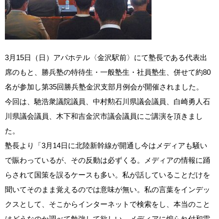
3月15日（日）アパホテル〈金沢駅前〉にて塾長である代表出
席のもと、勝兵塾の特待生・一般塾生・社員塾生、併せて約80
名が参加し第35回勝兵塾金沢支部月例会が開催されました。
今回は、馳浩衆議院議員、中村勲石川県議会議員、白崎勇人石
川県議会議員、木下和吉金沢市議会議員にご講演を頂きまし
た。
塾長より「3月14日に北陸新幹線が開通し今はメディアも騒い
で賑わっているが、その反動は必ずくる。メディアの情報に踊
らされて国策を誤るケースも多い。私が話していることだけを
聞いてそのまま覚えるのでは意味が無い。私の言葉をインデッ
クスとして、そこからインターネットで検索をし、本当のこと
はどうなのか調べて勉強して欲しい。メディアに煽られ付和雷