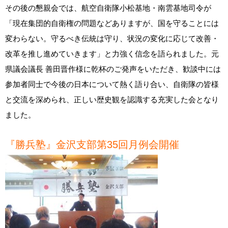
その後の懇親会では、航空自衛隊小松基地・南雲基地司令が
「現在集団的自衛権の問題などありますが、国を守ることには
変わらない。守るべき伝統は守り、状況の変化に応じて改善・
改革を推し進めていきます」と力強く信念を語られました。元
県議会議長 善田晋作様に乾杯のご発声をいただき、歓談中には
参加者同士で今後の日本について熱く語り合い、自衛隊の皆様
と交流を深められ、正しい歴史観を認識する充実した会となり
ました。
『勝兵塾』金沢支部第35回月例会開催