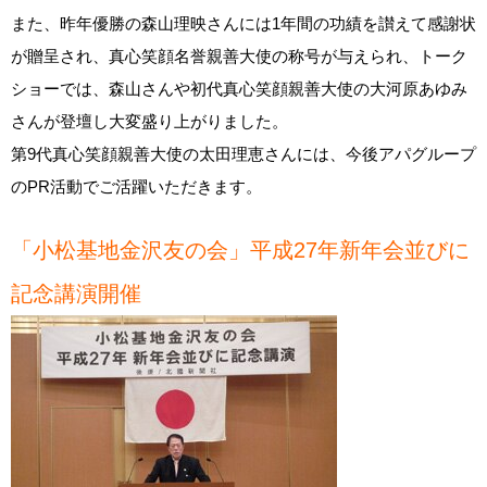
また、昨年優勝の森山理映さんには1年間の功績を讃えて感謝状
が贈呈され、真心笑顔名誉親善大使の称号が与えられ、トーク
ショーでは、森山さんや初代真心笑顔親善大使の大河原あゆみ
さんが登壇し大変盛り上がりました。
第9代真心笑顔親善大使の太田理恵さんには、今後アパグループ
のPR活動でご活躍いただきます。
「小松基地金沢友の会」平成27年新年会並びに
記念講演開催