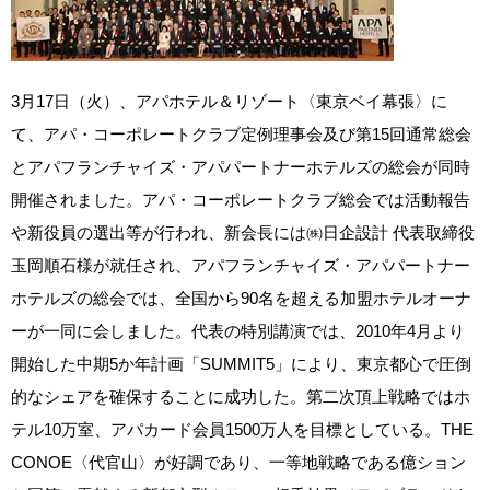
3月17日（火）、アパホテル＆リゾート〈東京ベイ幕張〉に
て、アパ・コーポレートクラブ定例理事会及び第15回通常総会
とアパフランチャイズ・アパパートナーホテルズの総会が同時
開催されました。アパ・コーポレートクラブ総会では活動報告
や新役員の選出等が行われ、新会長には㈱日企設計 代表取締役
玉岡順石様が就任され、アパフランチャイズ・アパパートナー
ホテルズの総会では、全国から90名を超える加盟ホテルオーナ
ーが一同に会しました。代表の特別講演では、2010年4月より
開始した中期5か年計画「SUMMIT5」により、東京都心で圧倒
的なシェアを確保することに成功した。第二次頂上戦略ではホ
テル10万室、アパカード会員1500万人を目標としている。THE
CONOE〈代官山〉が好調であり、一等地戦略である億ション