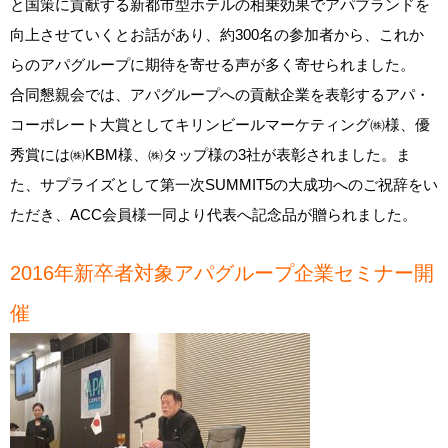
と国策に貢献する新都市型ホテルの相乗効果でアパブランドを
向上させていくとお話があり、約300名の参加者から、これか
らのアパグループに期待を寄せる声が多く寄せられました。
合同懇親会では、アパグループへの貢献企業を表彰するアパ・
コーポレート大賞としてキリンビールマーケティング㈱様、優
秀賞には㈱KBM様、㈱タップ様の3社が表彰されました。ま
た、サプライズとして第一次SUMMIT5の大成功へのご祝辞をい
ただき、ACC会員様一同より代表へ記念品が贈られました。
2016年新卒者対象アパグループ企業セミナー開
催