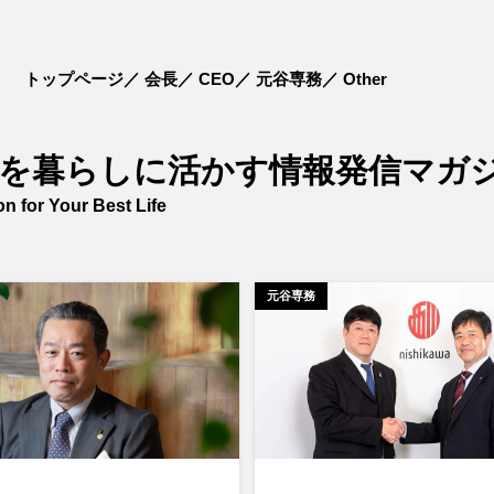
トップページ
会長
CEO
元谷専務
Other
を暮らしに活かす情報発信マガ
on for Your Best Life
元谷専務