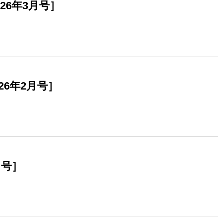
26年3月号］
26年2月号］
月号］