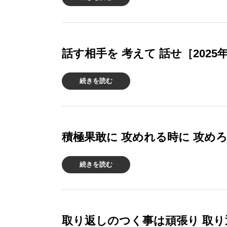
話す相手を 考えて 話せ［2025
続きを読む
積極果敢に 攻めれる時に 攻めろ［
続きを読む
取り返しのつく事は頑張り 取