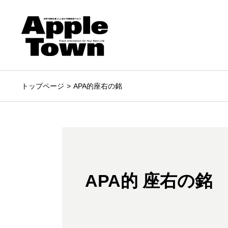
トップページ
APA的座右の銘
APA的 座右の銘