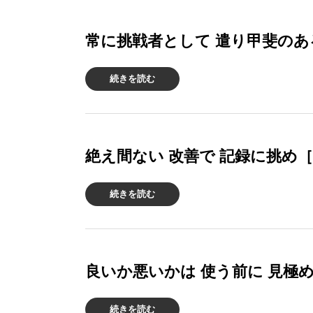
常に挑戦者として 遣り甲斐のある
続きを読む
絶え間ない 改善で 記録に挑め［2
続きを読む
良いか悪いかは 使う前に 見極め
続きを読む