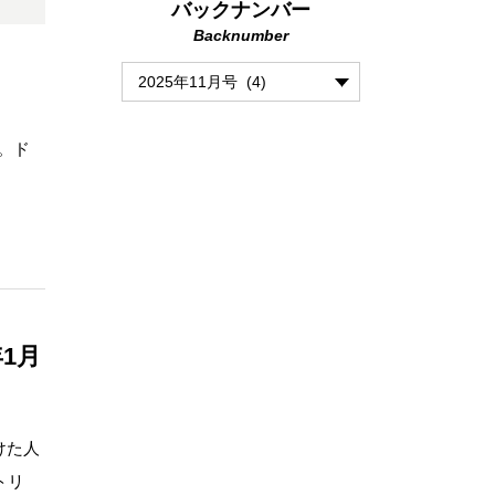
バックナンバー
Backnumber
す。ド
1月
けた人
トリ