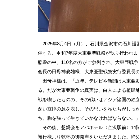
2025年8月4日（月）、石川県金沢市の石川
催する、令和7年度大東亜聖戦祭が執り行われま
酷暑の中、110名の方がご参列され、大東亜戦
会長の田母神俊雄様、大東亜聖戦祭実行委員長
田母神様は、「近年、テレビや新聞は大東亜戦
る。だが大東亜戦争の真実は、白人による植民
戦を喫したものの、その戦いはアジア諸国の独
深い哀悼の意を表し、その思いを私たちがしっ
ち、胸を張って生きていかなければならない。
その後、懇親会をアパホテル〈金沢駅前〉14
裕行様より乾杯の御発声をいただきました。締