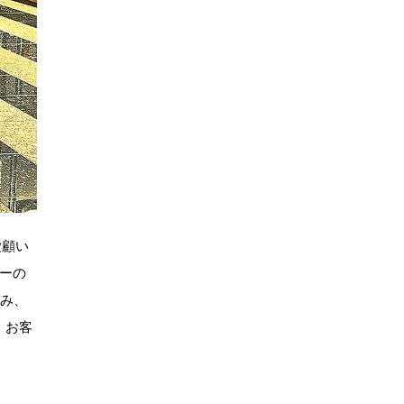
愛顧い
ーの
なみ、
、お客