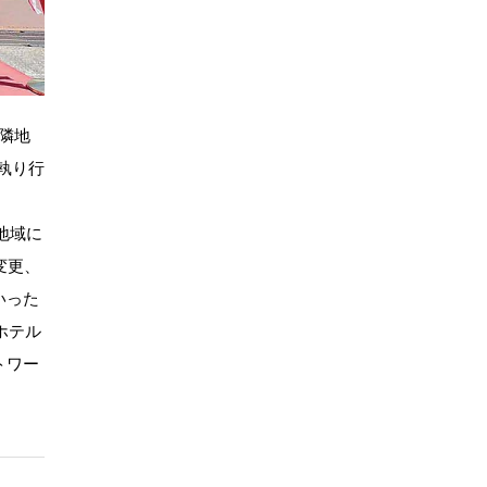
隣地
執り行
地域に
変更、
いった
ホテル
トワー