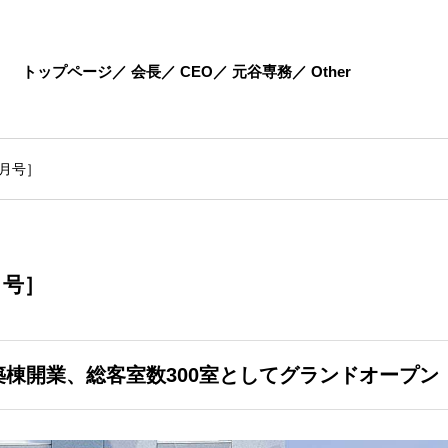
トップページ
会長
CEO
元谷専務
Other
10月号］
0月号］
棟開業、総客室数300室としてグランドオープン