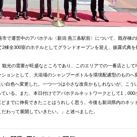
県燕市で運営中のアパホテル〈新潟 燕三条駅前〉について、既存棟の
せて2棟全300室のホテルとしてグランドオープンを迎え、披露式典を
、観光の需要が旺盛なところであり、このエリアでの一番店として
ーションとして、大浴場のシャンプーボトルを環境配慮型のものへ
良い白色へ変更した。一つ一つは小さな改良かもしれないが、こう
ている。また、本日付けでアパホテルネットワークとして1，000
ほどまでに伸長できたことはうれしく思う。今後も新潟県内のネッ
こだわって展開していきたい。」と述べました。