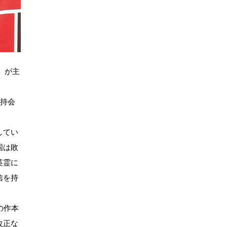
」が主
護持会
してい
国は敗
英霊に
信を持
の作本
改正な