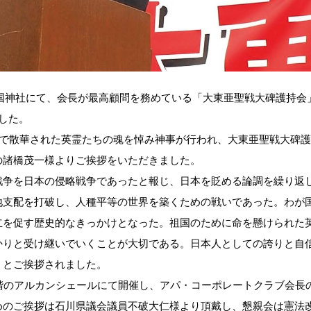
護国神社にて、会長が最高顧問を務めている「大東亜聖戦大碑護持会
した。
争で散華された英霊たちの魂を悼み神事が行われ、大東亜聖戦大碑
の諸橋茂一様よりご挨拶をいただきました。
争を日本の侵略戦争であったと報じ、日本を貶める論調を繰り返
地支配を打破し、人種平等の世界を築くための戦いであった。わが
立を促す歴史的なきっかけとなった。祖国のために命を懸けられた
かりと受け継いでいくことが大切である。日本人としての誇りと自
」とご挨拶されました。
階のアルカンシェールにて開催し、アパ・コーポレートクラブ会長
めのご挨拶は石川県議会議員不破大仁様より頂戴し、懇親会は憲法