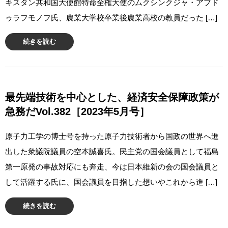
キスタン共和国大使館特命全権大使のムクシンクジャ・アブド
ゥラフモノフ氏、農業大学校卒業後農業高校の教員だった […]
続きを読む
最先端技術を中心とした、経済安全保障政策が
急務だVol.382［2023年5月号］
原子力工学の博士号を持った原子力技術者から国政の世界へ進
出した衆議院議員の空本誠喜氏。民主党の国会議員として福島
第一原発の事故対応にも奔走、今は日本維新の会の国会議員と
して活躍する氏に、国会議員を目指した想いやこれから進 […]
続きを読む