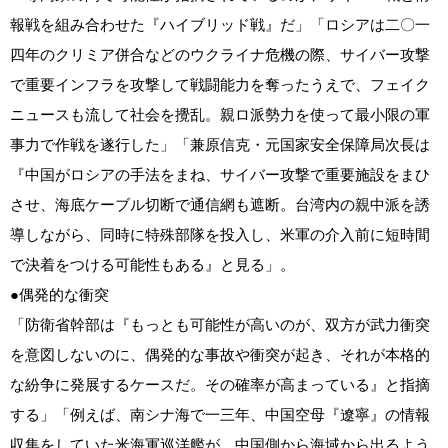
報戦を組み合わせた『ハイブリッド戦』だ」「ロシアは二〇一
四年のクリミア併合などのウクライナ危機の際、サイバー攻撃
で重要インフラを攻撃して戦闘能力を奪ったうえで、フェイク
ニュースも流して社会を攪乱。親ロ派勢力を使って最小限の軍
事力で作戦を遂行した」「兼原信克・元国家安全保障局次長は
『中国がロシアの手法をまね、サイバー攻撃で重要施設をまひ
させ、海底ケーブル切断で通信網も遮断。台湾内の親中派を誘
導しながら、同時に特殊部隊を投入し、米軍の介入前に短時間
で決着をつける可能性もある』と見る」。
●偶発的な衝突
「防衛省幹部は『もっとも可能性が高いのが、双方が武力衝突
を意図しないのに、偶発的な事故や衝突が起き、それが本格的
な紛争に発展するケースだ。その確率が高まっている』と指摘
する」「例えば、南シナ海で一三年、中国空母『遼寧』の情報
収集をしていた米海軍巡洋艦が、中国側から海域から出るよう