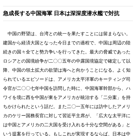
急成長する中国海軍
日本は深深度潜水艦で対抗
中国の野望は、台湾との統一を果たすことには留まらない。
建国から経済大国となった今日までの過程で、中国は周辺の陸
続きの国々全てと勢力争いを行ってきた。最大の脅威であった
ロシアとの国境紛争が二〇〇五年の中露国境協定で確定して以
降、中国の領土拡大の欲望は海へと向かうことになる。よく知
られているエピソードは、アメリカ太平洋軍のキーティング司
令官が二〇〇七年中国を訪問した時に、中国海軍幹部から、ハ
ワイを境に西を中国が東をアメリカが統治する「二分案」を持
ちかけられたという話だ。また二〇一五年には訪中したアメリ
カのケリー国務長官に対して習近平主席が、「広大な太平洋に
は中国とアメリカの二大国を受け入れる十分な空間がある」と
いう提案を行っている。もしこれが実現するならば、日本は中