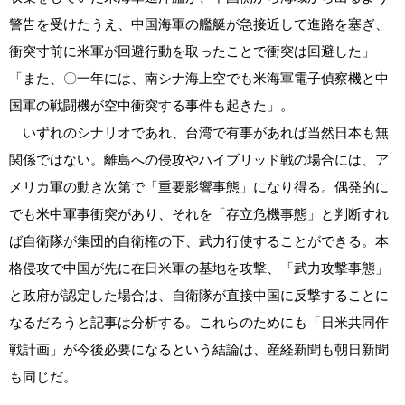
警告を受けたうえ、中国海軍の艦艇が急接近して進路を塞ぎ、
衝突寸前に米軍が回避行動を取ったことで衝突は回避した」
「また、〇一年には、南シナ海上空でも米海軍電子偵察機と中
国軍の戦闘機が空中衝突する事件も起きた」。
いずれのシナリオであれ、台湾で有事があれば当然日本も無
関係ではない。離島への侵攻やハイブリッド戦の場合には、ア
メリカ軍の動き次第で「重要影響事態」になり得る。偶発的に
でも米中軍事衝突があり、それを「存立危機事態」と判断すれ
ば自衛隊が集団的自衛権の下、武力行使することができる。本
格侵攻で中国が先に在日米軍の基地を攻撃、「武力攻撃事態」
と政府が認定した場合は、自衛隊が直接中国に反撃することに
なるだろうと記事は分析する。これらのためにも「日米共同作
戦計画」が今後必要になるという結論は、産経新聞も朝日新聞
も同じだ。