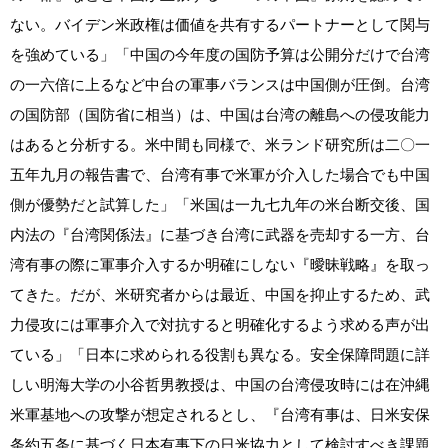
ない。バイデン米政権は価値を共有するパートナーとして関与
を強めている」「中国の今年度の国防予算は公開分だけで台湾
の一六倍に上るなど中台の軍事バランスは中国側が圧倒。台湾
の国防部（国防省に相当）は、中国は台湾の離島への侵攻能力
はあると分析する。米中間も同様で、米ランド研究所は二〇一
五年九月の報告書で、台湾有事で米軍が介入した場合でも中国
側が優勢だと試算した」「米国は一九七九年の米台断交後、国
内法の『台湾関係法』に基づき台湾に武器を売却する一方、台
湾有事の際に軍事介入するか明確にしない『曖昧戦略』を取っ
てきた。だが、米研究者からは最近、中国を抑止するため、武
力侵攻には軍事介入で対抗すると明確化するよう求める声が出
ている」「日本に求められる役割も異なる。安全保障問題に詳
しい明海大学の小谷哲男教授は、中国の台湾侵攻時には在沖縄
米軍基地への攻撃が想定されるとし、『台湾有事は、日米安保
条約五条に基づく日本有事下の日米協力として検討すべき課題