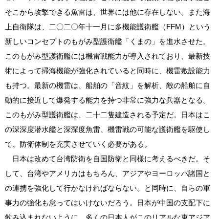
そこから攻撃できる魚雷は、世界には他に存在しない。また海
上自衛隊は、二〇二〇年十一月に多機能護衛艦（FFM）という
新しいコンセプトのもがみ型護衛艦「くまの」を進水させた。
このもがみ型護衛艦には機雷戦能力が導入されており、最新技
術によって掃海機能が強化されていると同時に、機雷敷設能力
も持つ。最新の機雷は、船舶の「音紋」を解析、敵の船舶に自
動的に接近して爆発する能力を持つ非常に強力な兵器となる。
このもがみ型護衛艦は、二十二隻建造される予定だ。日本はこ
の深深度潜水艦と深深度魚雷、機雷戦の可能な護衛艦を駆使し
て、防衛体制を充実させていく必要がある。
日本は改めて台湾防衛を自国防衛と同様に考えるべきだ。そ
して、台湾やアメリカはもちろん、アジアやヨーロッパ諸国と
の連携を強化して行かなければならない。と同時に、自らの軍
事力の強化も怠ってはいけないだろう。日本が中国の支配下に
飲み込まれないように、多くの日本人がこのリアルな東アジア