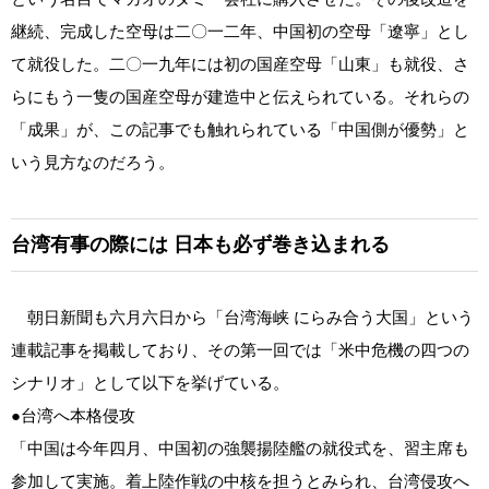
継続、完成した空母は二〇一二年、中国初の空母「遼寧」とし
て就役した。二〇一九年には初の国産空母「山東」も就役、さ
らにもう一隻の国産空母が建造中と伝えられている。それらの
「成果」が、この記事でも触れられている「中国側が優勢」と
いう見方なのだろう。
台湾有事の際には
日本も必ず巻き込まれる
朝日新聞も六月六日から「台湾海峡 にらみ合う大国」という
連載記事を掲載しており、その第一回では「米中危機の四つの
シナリオ」として以下を挙げている。
●台湾へ本格侵攻
「中国は今年四月、中国初の強襲揚陸艦の就役式を、習主席も
参加して実施。着上陸作戦の中核を担うとみられ、台湾侵攻へ