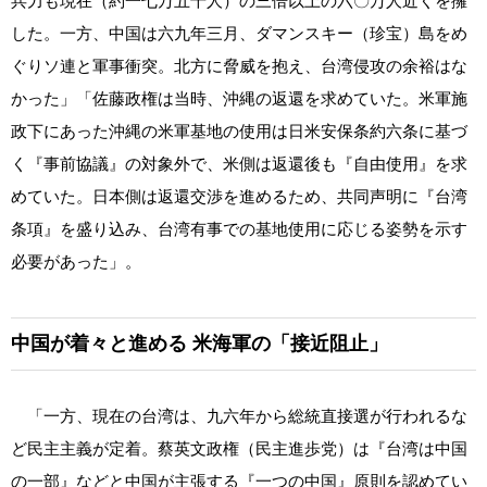
兵力も現在（約一七万五千人）の三倍以上の六〇万人近くを擁
した。一方、中国は六九年三月、ダマンスキー（珍宝）島をめ
ぐりソ連と軍事衝突。北方に脅威を抱え、台湾侵攻の余裕はな
かった」「佐藤政権は当時、沖縄の返還を求めていた。米軍施
政下にあった沖縄の米軍基地の使用は日米安保条約六条に基づ
く『事前協議』の対象外で、米側は返還後も『自由使用』を求
めていた。日本側は返還交渉を進めるため、共同声明に『台湾
条項』を盛り込み、台湾有事での基地使用に応じる姿勢を示す
必要があった」。
中国が着々と進める
米海軍の「接近阻止」
「一方、現在の台湾は、九六年から総統直接選が行われるな
ど民主主義が定着。蔡英文政権（民主進歩党）は『台湾は中国
の一部』などと中国が主張する『一つの中国』原則を認めてい