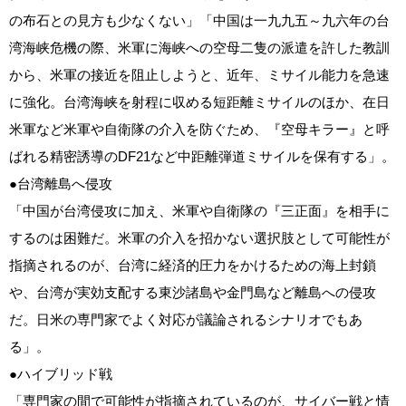
の布石との見方も少なくない」「中国は一九九五～九六年の台
湾海峡危機の際、米軍に海峡への空母二隻の派遣を許した教訓
から、米軍の接近を阻止しようと、近年、ミサイル能力を急速
に強化。台湾海峡を射程に収める短距離ミサイルのほか、在日
米軍など米軍や自衛隊の介入を防ぐため、『空母キラー』と呼
ばれる精密誘導のDF21など中距離弾道ミサイルを保有する」。
●台湾離島へ侵攻
「中国が台湾侵攻に加え、米軍や自衛隊の『三正面』を相手に
するのは困難だ。米軍の介入を招かない選択肢として可能性が
指摘されるのが、台湾に経済的圧力をかけるための海上封鎖
や、台湾が実効支配する東沙諸島や金門島など離島への侵攻
だ。日米の専門家でよく対応が議論されるシナリオでもあ
る」。
●ハイブリッド戦
「専門家の間で可能性が指摘されているのが、サイバー戦と情