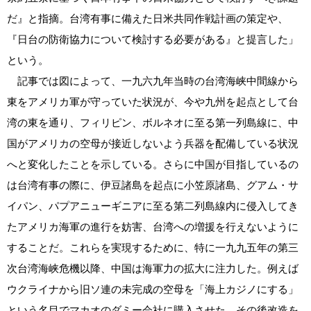
だ』と指摘。台湾有事に備えた日米共同作戦計画の策定や、
『日台の防衛協力について検討する必要がある』と提言した」
という。
記事では図によって、一九六九年当時の台湾海峡中間線から
東をアメリカ軍が守っていた状況が、今や九州を起点として台
湾の東を通り、フィリピン、ボルネオに至る第一列島線に、中
国がアメリカの空母が接近しないよう兵器を配備している状況
へと変化したことを示している。さらに中国が目指しているの
は台湾有事の際に、伊豆諸島を起点に小笠原諸島、グアム・サ
イパン、パプアニューギニアに至る第二列島線内に侵入してき
たアメリカ海軍の進行を妨害、台湾への増援を行えないように
することだ。これらを実現するために、特に一九九五年の第三
次台湾海峡危機以降、中国は海軍力の拡大に注力した。例えば
ウクライナから旧ソ連の未完成の空母を「海上カジノにする」
という名目でマカオのダミー会社に購入させた。その後改造を