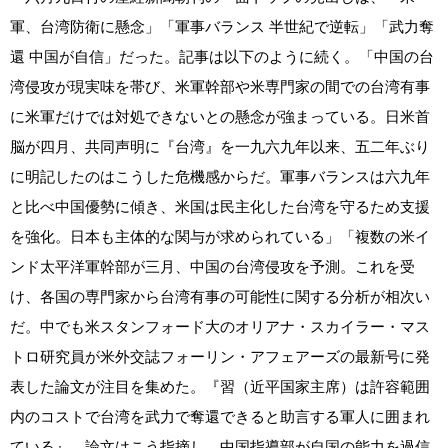
軍、台湾防衛に懸念」「軍事バランス 半世紀で逆転」「武力奪
還 中国が自信」だった。記事は以下のように続く。「中国の台
湾侵攻が現実味を帯び、米軍幹部や米専門家の間での台湾有事
に米軍だけでは対処できないとの懸念が強まっている。日米首
脳が四月、共同声明に『台湾』を一九六九年以来、五二年ぶり
に明記したのはこうした危機感からだ。軍事バランスは六九年
と比べ中国優勢に傾き、米国は民主化した台湾を守るため支援
を強化。日本も主体的な関与が求められている」「複数の米イ
ンド太平洋軍幹部が三月、中国の台湾侵攻を予測。これを受
け、各国の専門家から台湾有事の可能性に関する分析が相次い
だ。中でも米スタンフォード大のオリアナ・スカイラー・マス
トロ研究員が米外交誌フォーリン・アフェアーズの最新号に発
表した論文が注目を集めた。『習（近平国家主席）は許容範囲
内のコストで台湾を武力で奪還できると助言する軍人に囲まれ
ている』。論文はこう指摘し、中国指導部が自国の能力を過信