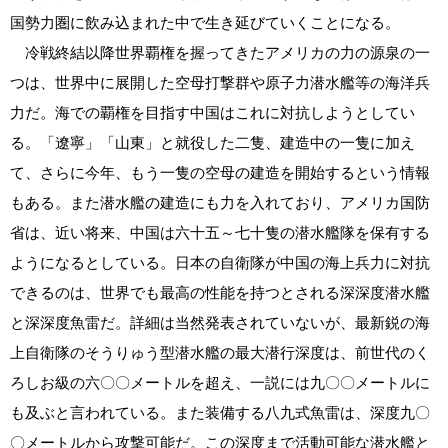
国勢力圏に飲み込まれた中で生き延びていくことになる。
冷戦終結以降世界覇権を握ってきたアメリカの力の源泉の一
つは、世界中に展開した空母打撃群や原子力潜水艦等の海洋兵
力だ。海での覇権を目指す中国はこれに対抗しようとしてい
る。「遼寧」「山東」と就役した二隻、建造中の一隻に加え
て、さらに今年、もう一隻の空母の建造を開始するという情報
もある。また潜水艦の建造にも力を入れており、アメリカ国防
省は、近い将来、中国は六十五～七十隻の潜水艦隊を保有する
ようになるとしている。日本の自衛隊が中国の海上兵力に対抗
できるのは、世界でも最高の性能を持つとされる深深度潜水艦
と深深度魚雷だ。詳細は当然発表されていないが、最新鋭の海
上自衛隊のそうりゅう型潜水艦の最大潜行深度は、前世代のく
ろしお級の六〇〇メートルを超え、一説には九〇〇メートルに
も及ぶと言われている。また装備する八九式魚雷は、深度九〇
〇メートルから攻撃可能だ。この深度まで活動可能な潜水艦と