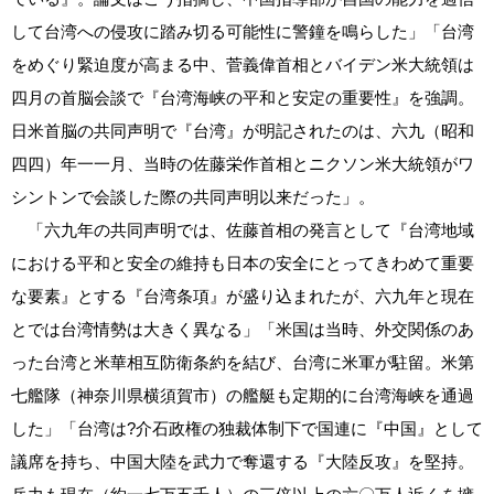
して台湾への侵攻に踏み切る可能性に警鐘を鳴らした」「台湾
をめぐり緊迫度が高まる中、菅義偉首相とバイデン米大統領は
四月の首脳会談で『台湾海峡の平和と安定の重要性』を強調。
日米首脳の共同声明で『台湾』が明記されたのは、六九（昭和
四四）年一一月、当時の佐藤栄作首相とニクソン米大統領がワ
シントンで会談した際の共同声明以来だった」。
「六九年の共同声明では、佐藤首相の発言として『台湾地域
における平和と安全の維持も日本の安全にとってきわめて重要
な要素』とする『台湾条項』が盛り込まれたが、六九年と現在
とでは台湾情勢は大きく異なる」「米国は当時、外交関係のあ
った台湾と米華相互防衛条約を結び、台湾に米軍が駐留。米第
七艦隊（神奈川県横須賀市）の艦艇も定期的に台湾海峡を通過
した」「台湾は?介石政権の独裁体制下で国連に『中国』として
議席を持ち、中国大陸を武力で奪還する『大陸反攻』を堅持。