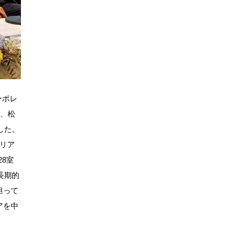
ーポレ
様、松
した。
リア
8室
長期的
担って
アを中