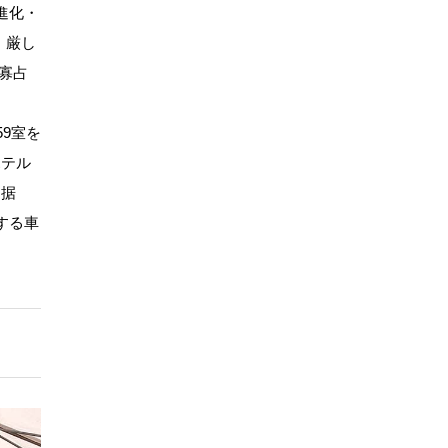
進化・
、厳し
寡占
9室を
ホテル
に据
する車