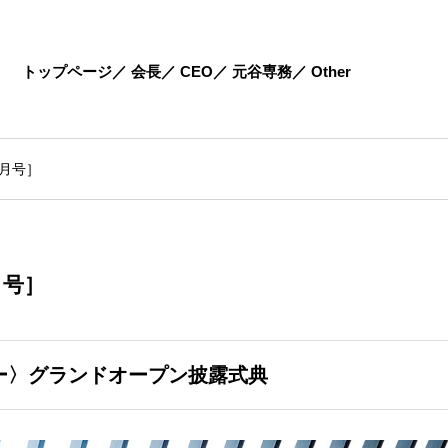
トップページ
会長
CEO
元谷専務
Other
10月号］
0月号］
ー〉グランドオープン披露式典