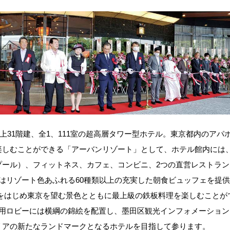
31階建、全1、111室の超高層タワー型ホテル。東京都内のアパ
楽しむことができる「アーバンリゾート」として、ホテル館内には
プール）、フィットネス、カフェ、コンビニ、2つの直営レストラン
はリゾート色あふれる60種類以上の充実した朝食ビュッフェを提
川をはじめ東京を望む景色とともに最上級の鉄板料理を楽しむことが
共用ロビーには横綱の錦絵を配置し、墨田区観光インフォメーション
リアの新たなランドマークとなるホテルを目指して参ります。