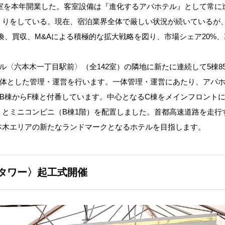
17室を本年開業した。客室設備は『進化するアパホテル』として常に
くりをしている。現在、宿泊業界全体で厳しい状況が続いているが
換、買収、M&Aによる積極的な拡大戦略を図り、市場シェア20%、
〈六本木一丁目駅前〉（全142室）の隣地に新たに連続して5棟85
を一体とした管理・運営を行います。一体管理・運営にあたり、アパ
B棟からF棟と付番しています。中心となるC棟をメインフロント
階）とミニコンビニ（B棟1階）を配置しました。首都高速道路を走行
本木エリアの新たなランドマークとなるホテルを目指します。
タワー〉起工式開催