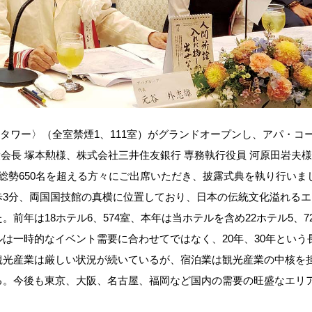
タワー〉（全室禁煙1、111室）がグランドオープンし、アパ・コ
役会長 塚本勲様、株式会社三井住友銀行 専務執行役員 河原田岩夫
、総勢650名を超える方々にご出席いただき、披露式典を執り行いま
3分、両国国技館の真横に位置しており、日本の伝統文化溢れるエ
年は18ホテル6、574室、本年は当ホテルを含め22ホテル5、72
は一時的なイベント需要に合わせてではなく、20年、30年という
観光産業は厳しい状況が続いているが、宿泊業は観光産業の中核を
る。今後も東京、大阪、名古屋、福岡など国内の需要の旺盛なエリ