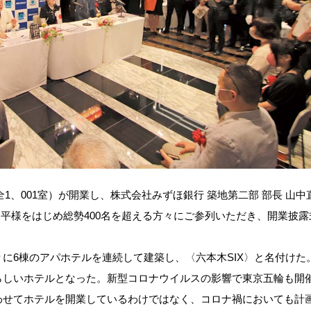
1、001室）が開業し、株式会社みずほ銀行 築地第二部 部長 山中
周平様をはじめ総勢400名を超える方々にご参列いただき、開業披露
6棟のアパホテルを連続して建築し、〈六本木SIX〉と名付けた
らしいホテルとなった。新型コロナウイルスの影響で東京五輪も開
わせてホテルを開業しているわけではなく、コロナ禍においても計