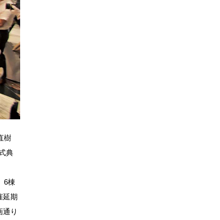
直樹
式典
。6棟
催延期
画通り