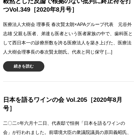
毅然とした反論で根拠のない批判に終止符を打
つVol.349［2020年8月号］
医療法人大樹会 理事長 春次賢太朗×APAグループ代表 元谷外
志雄 父親も医者、弟達も医者という医者家族の中で、歯科医と
して西日本一の診療所数を誇る医療法人を築き上げた、医療法
人大樹会理事長の春次賢太朗氏。代表と同じ保守 […]
続きを読む
日本を語るワインの会 Vol.205［2020年8月
号］
二〇二○年六月十二日、代表邸で恒例「日本を語るワインの
会」が行われました。前環境大臣の衆議院議員の原田義昭氏、