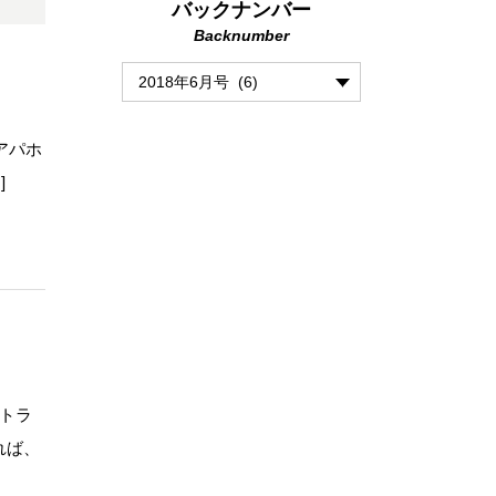
バックナンバー
Backnumber
アパホ
]
トラ
れば、