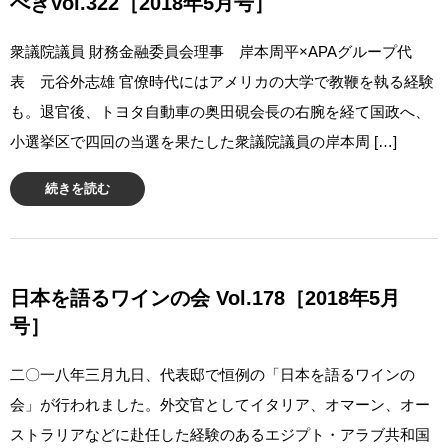
べきVol.322［2018年5月号］
衆議院議員 財務金融委員会理事 岸本周平×APAグループ代
表 元谷外志雄 官僚時代にはアメリカの大学で教鞭を執る経験
も。退官後、トヨタ自動車の奥田硯会長の右腕を経て国政へ、
小選挙区で四回の当選を果たした衆議院議員の岸本周 […]
続きを読む
日本を語るワインの会 Vol.178［2018年5月
号］
二〇一八年三月九日、代表邸で恒例の「日本を語るワインの
会」が行われました。外交官としてイタリア、オマーン、オー
ストラリアなどに赴任した経験のあるエジプト・アラブ共和国