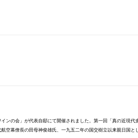
」
ワインの会」が代表自邸にて開催されました。第一回「真の近現代
代航空幕僚長の田母神俊雄氏、一九五二年の国交樹立以来親日国と