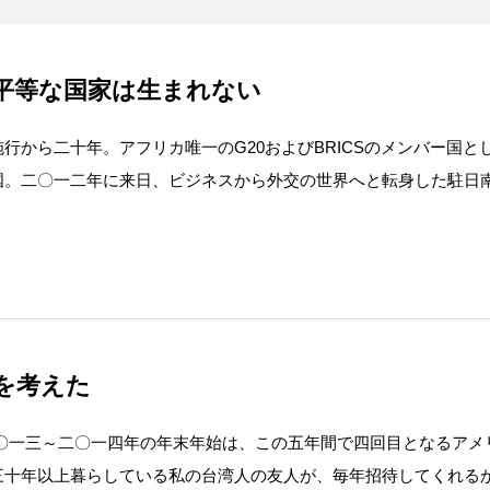
平等な国家は生まれない
行から二十年。アフリカ唯一のG20およびBRICSのメンバー国と
国。二〇一二年に来日、ビジネスから外交の世界へと転身した駐日
を考えた
〇一三～二〇一四年の年末年始は、この五年間で四回目となるアメ
三十年以上暮らしている私の台湾人の友人が、毎年招待してくれる