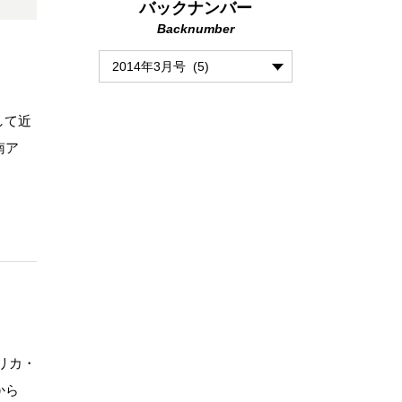
バックナンバー
Backnumber
して近
南ア
リカ・
から